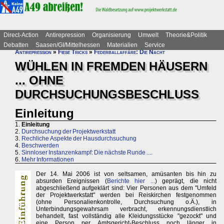
Direct-Action
Antirepression
Organisierung
Umwelt
Theorie&Politik
Debatten
Saasen/GI/Mittelhessen
Materialien
Service
Antirepression
»
Fiese Tricks
»
Federballaffäre: Die Nacht
WÜHLEN IN FREMDEN HÄUSERN
... OHNE
DURCHSUCHUNGSBESCHLUSS
Einleitung
1.
Einleitung
2.
Durchsuchung der Projektwerkstatt
3.
Rechliche Aspekte der Hausdurchsuchung
4.
Beschwerden
5.
Sinnloser Instanzenkampf: Die nächste Runde ....
6.
Mehr Informationen
Der 14. Mai 2006 ist von seltsamen, amüsanten bis hin zu
absurden Ereignissen (
Berichte hier ...
) geprägt, die nicht
abgeschließend aufgeklärt sind: Vier Personen aus dem "Umfeld
der Projektwerkstatt" werden bei Reiskirchen festgenommen
(ohne Personalienkontrolle, Durchsuchung o.Ä.), in
Unterbindungsgewahrsam verbracht, erkennungsdienstlich
behandelt, fast vollständig alle Kleidungsstücke "gezockt" und
eine Person per Amtsgericht-Beschluss noch länger in