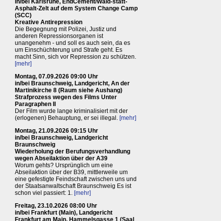
in/bei Karlsruhe, EndCement/Wald-statt-
Asphalt-Zelt auf dem System Change Camp
(SCC)
Kreative Antirepression
Die Begegnung mit Polizei, Justiz und
anderen Repressionsorganen ist
unangenehm - und soll es auch sein, da es
um Einschüchterung und Strafe geht. Es
macht Sinn, sich vor Repression zu schützen.
[mehr]
Montag, 07.09.2026 09:00 Uhr
in/bei Braunschweig, Landgericht, An der
Martinikirche 8 (Raum siehe Aushang)
Strafprozess wegen des Films Unter
Paragraphen II
Der Film wurde lange kriminalisiert mit der
(erlogenen) Behauptung, er sei illegal.
[mehr]
Montag, 21.09.2026 09:15 Uhr
in/bei Braunschweig, Landgericht
Braunschweig
Wiederholung der Berufungsverhandlung
wegen Abseilaktion über der A39
Worum gehts? Ursprünglich um eine
Abseilaktion über der B39, mittlerweile um
eine gefestigte Feindschaft zwischen uns und
der Staatsanwaltschaft Braunschweig Es ist
schon viel passiert: 1.
[mehr]
Freitag, 23.10.2026 08:00 Uhr
in/bei Frankfurt (Main), Landgericht
Frankfurt am Main, Hammelsgasse 1 (Saal