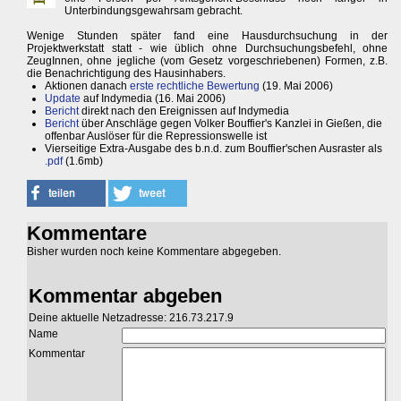
Unterbindungsgewahrsam gebracht.
Wenige Stunden später fand eine Hausdurchsuchung in der
Projektwerkstatt statt - wie üblich ohne Durchsuchungsbefehl, ohne
ZeugInnen, ohne jegliche (vom Gesetz vorgeschriebenen) Formen, z.B.
die Benachrichtigung des Hausinhabers.
Aktionen danach
erste rechtliche Bewertung
(19. Mai 2006)
Update
auf Indymedia (16. Mai 2006)
Bericht
direkt nach den Ereignissen auf Indymedia
Bericht
über Anschläge gegen Volker Bouffier's Kanzlei in Gießen, die
offenbar Auslöser für die Repressionswelle ist
Vierseitige Extra-Ausgabe des b.n.d. zum Bouffier'schen Ausraster als
.pdf
(1.6mb)
Kommentare
Bisher wurden noch keine Kommentare abgegeben.
Kommentar abgeben
Deine aktuelle Netzadresse: 216.73.217.9
Name
Kommentar