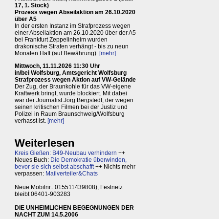
17, 1. Stock)
Prozess wegen Abseilaktion am 26.10.2020
über A5
In der ersten Instanz im Strafprozess wegen
einer Abseilaktion am 26.10.2020 über der A5
bei Frankfurt Zeppelinheim wurden
drakonische Strafen verhängt - bis zu neun
Monaten Haft (auf Bewährung).
[mehr]
Mittwoch, 11.11.2026 11:30 Uhr
in/bei Wolfsburg, Amtsgericht Wolfsburg
Strafprozess wegen Aktion auf VW-Gelände
Der Zug, der Braunkohle für das VW-eigene
Kraftwerk bringt, wurde blockiert. Mit dabei
war der Journalist Jörg Bergstedt, der wegen
seinen kritischen Filmen bei der Justiz und
Polizei in Raum Braunschweig/Wolfsburg
verhasst ist.
[mehr]
Weiterlesen
Kreis Gießen: B49-Neubau verhindern
++
Neues Buch:
Die Demokratie überwinden,
bevor sie sich selbst abschafft
++ Nichts mehr
verpassen:
Mailverteiler&Chats
Neue Mobilnr.: 015511439808), Festnetz
bleibt 06401-903283
DIE UNHEIMLICHEN BEGEGNUNGEN DER
NACHT ZUM 14.5.2006