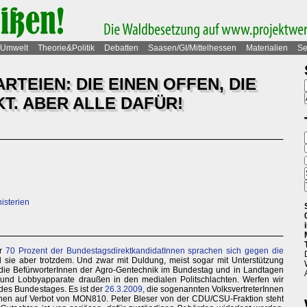
Umwelt
Theorie&Politik
Debatten
Saasen/GI/Mittelhessen
Materialien
Se
TEIEN: DIE EINEN OFFEN, DIE
T. ABER ALLE DAFÜR!
isterien
er
70 Prozent der BundestagsdirektkandidatInnen sprachen sich gegen die
 sie aber trotzdem. Und zwar mit Duldung, meist sogar mit Unterstützung
 die BefürworterInnen der Agro-Gentechnik im Bundestag und in Landtagen
und Lobbyapparate draußen in den medialen Politschlachten. Werfen wir
 des Bundestages. Es ist der
26.3.2009
, die sogenannten VolksvertreterInnen
ünen auf Verbot von MON810. Peter Bleser von der CDU/CSU-Fraktion steht