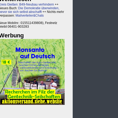
Kreis Gießen: B49-Neubau verhindern
++
Neues Buch:
Die Demokratie überwinden,
bevor sie sich selbst abschafft
++ Nichts mehr
verpassen:
Mailverteiler&Chats
Neue Mobilnr.: 015511439808), Festnetz
bleibt 06401-903283
Werbung