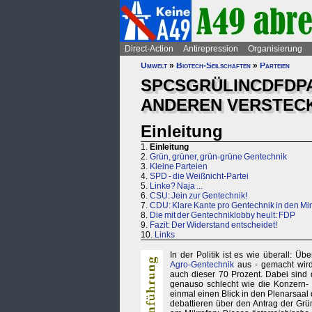
Direct-Action
Antirepression
Organisierung
Umwelt
»
Biotech-Seilschaften
»
Parteien
SPCSGRÜLINCDFDPAR
ANDEREN VERSTECK
Einleitung
1.
Einleitung
2.
Grün, grüner, grün-grüne Gentechnik
3.
Kleine Parteien
4.
SPD - die Weißnicht-Partei
5.
Linke? Naja ...
6.
CSU: Jein zur Gentechnik!
7.
CDU: Klare Kante pro Gentechnik in den Min
8.
Die mit der Gentechniklobby heult: FDP
9.
Fazit: Der Widerstand entscheidet!
10.
Links
In der Politik ist es wie überall: Üb
Agro-Gentechnik
aus - gemacht wird
auch dieser 70 Prozent. Dabei sind
genauso schlecht wie die Konzern- 
einmal einen Blick in den Plenarsaal
debattieren über den Antrag der Gr