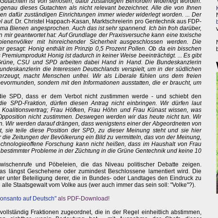
 Gutachten ist von seriösen, dafür zuständigen Behörden widerlegt worden.
nau dieses Gutachten als nicht relevant bezeichnet. Alle die von Ihnen
den dafür zuständigen Einrichtungen immer wieder widerlegt worden. ... Der
 auf.
Dr. Christel Happach-Kasan, Marktschreierin pro Gentechnik aus FDP-
ma Bienen angesprochen. Auch das ist sehr spannend. Ich bin froh darüber,
 mir geantwortet hat: Auf Grundlage der Praxisversuche kann eine toxische
enenvölker mit hinreichender Sicherheit ausgeschlossen werden. Die
r gesagt: Honig enthält im Prinzip 0,5 Prozent Pollen. Ob da ein bisschen
s Premiumprodukt Honig ist dadurch in keiner Weise beeinträchtigt. ... Es gibt
 Grüne, CSU und SPD arbeiten dabei Hand in Hand. Die Bundeskanzlerin
 Bundeskanzlerin die Interessen Deutschlands verspielt, um in der südlichen
zeugt, macht Menschen unfrei. Wir als Liberale fühlen uns dem freien
bevormunden, sondern mit den Informationen ausstatten, die er braucht, um
r die SPD, dass er dem Verbot nicht zustimmen werde - und schiebt den
 die SPD-Fraktion, dürfen diesen Antrag nicht einbringen. Wir dürfen laut
nen Koalitionsvertrag; Frau Höfken, Frau Höhn und Frau Künast wissen, was
 Opposition nicht zustimmen. Deswegen werden wir das heute nicht tun. Wir
en. Wir werden darauf drängen, dass wenigstens einer der Abgeordneten von
t, sie teile diese Position der SPD, zu dieser Meinung steht und sie hier
r die Zeitungen der Bevölkerung ein Bild zu vermitteln, das von der Meinung,
... Technologieoffene Forschung kann nicht heißen, dass im Haushalt von Frau
g bestimmter Probleme in der Züchtung in die Grüne Gentechnik und keine 10
Zwischenrufe und Pöbeleien, die das Niveau politischer Debatte zeigen.
as längst Geschehene oder zumindest Beschlossene lamentiert wird. Die
aber unter Beteiligung derer, die in Bundes- oder Landtages den Eindruck zu
lle Staatsgewalt vom Volke aus (wer auch immer das sein soll: "Volke"?).
onsanto auf Deutsch"
als PDF-Download!
ollständig Fraktionen zugeordnet, die in der Regel einheitlich abstimmen,