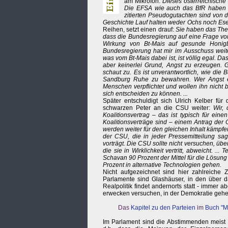
am Mikrofon:
Dieses österreichische
Die EFSA wie auch das BfR haben ge
zitierten Pseudogutachten sind von 
Geschichte Lauf halten weder Ochs noch Esel
Reihen, setzt einen drauf:
Sie haben das The
dass die Bundesregierung auf eine Frage von
Wirkung von Bt-Mais auf gesunde Honigbi
Bundesregierung hat mir im Ausschuss weite
was vom Bt-Mais dabei ist, ist völlig egal. Da
aber keinerlei Grund, Angst zu erzeugen.
schaut zu. Es ist unverantwortlich, wie die
Sandburg Ruhe zu bewahren. Wer Angst er
Menschen verpflichtet und wollen ihn nicht 
sich entscheiden zu können. ...
Später entschuldigt sich Ulrich Kelber fü
schwarzen Peter an die CSU weiter:
Wir,
Koalitionsvertrag – das ist typisch für ei
Koalitionsverträge sind – einem Antrag der
werden weiter für den gleichen Inhalt kämpf
der CSU, die in jeder Pressemitteilung sag
vorträgt. Die CSU sollte nicht versuchen, übe
die sie in Wirklichkeit vertritt, abweicht. 
Schavan 90 Prozent der Mittel für die Lösun
Prozent in alternative Technologien gehen.
Nicht aufgezeichnet sind hier zahlreiche 
Parlamente sind Glashäuser, in den über d
Realpolitik findet andernorts statt - immer 
erwecken versuchen, in der Demokratie gehe a
Das
Kapitel zu den Parteien
im
Buch "M
Im Parlament sind die Abstimmenden meist v