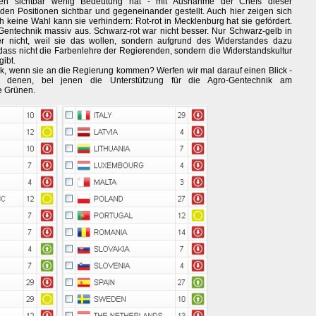
nen sichtbar wenig Bedeutung hat - mit Ausnahme der Chefs dieser
en Positionen sichtbar und gegeneinander gestellt. Auch hier zeigen sich
keine Wahl kann sie verhindern: Rot-rot in Mecklenburg hat sie gefördert.
entechnik massiv aus. Schwarz-rot war nicht besser. Nur Schwarz-gelb in
r nicht, weil sie das wollen, sondern aufgrund des Widerstandes dazu
ass nicht die Farbenlehre der Regierenden, sondern die Widerstandskultur
gibt.
ik, wenn sie an die Regierung kommen? Werfen wir mal darauf einen Blick -
 denen, bei jenen die Unterstützung für die Agro-Gentechnik am
e Grünen.