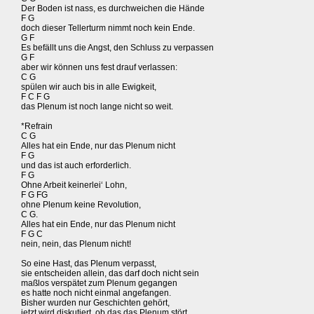
Der Boden ist nass, es durchweichen die Hände
F G
doch dieser Tellerturm nimmt noch kein Ende.
G F
Es befällt uns die Angst, den Schluss zu verpassen
G F
aber wir können uns fest drauf verlassen:
C G
spülen wir auch bis in alle Ewigkeit,
F C F G
das Plenum ist noch lange nicht so weit.
*Refrain
C G
Alles hat ein Ende, nur das Plenum nicht
F G
und das ist auch erforderlich.
F G
Ohne Arbeit keinerlei‘ Lohn,
F G FG
ohne Plenum keine Revolution,
C G.
Alles hat ein Ende, nur das Plenum nicht
F G C
nein, nein, das Plenum nicht!
So eine Hast, das Plenum verpasst,
sie entscheiden allein, das darf doch nicht sein
maßlos verspätet zum Plenum gegangen
es hatte noch nicht einmal angefangen.
Bisher wurden nur Geschichten gehört,
jetzt wird diskutiert, ob das das Plenum stört.