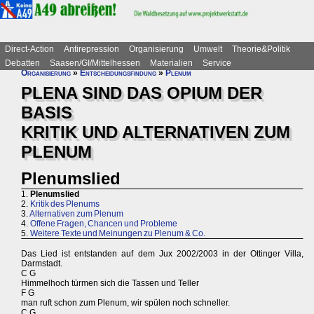
Direct-Action
Antirepression
Organisierung
Umwelt
Theorie&Politik
Debatten
Saasen/GI/Mittelhessen
Materialien
Service
Organisierung
»
Entscheidungsfindung
»
Plenum
PLENA SIND DAS OPIUM DER
BASIS
KRITIK UND ALTERNATIVEN ZUM
PLENUM
Plenumslied
1.
Plenumslied
2.
Kritik des Plenums
3.
Alternativen zum Plenum
4.
Offene Fragen, Chancen und Probleme
5.
Weitere Texte und Meinungen zu Plenum & Co.
Das Lied ist entstanden auf dem Jux 2002/2003 in der Ottinger Villa,
Darmstadt.
C G
Himmelhoch türmen sich die Tassen und Teller
F G
man ruft schon zum Plenum, wir spülen noch schneller.
C G