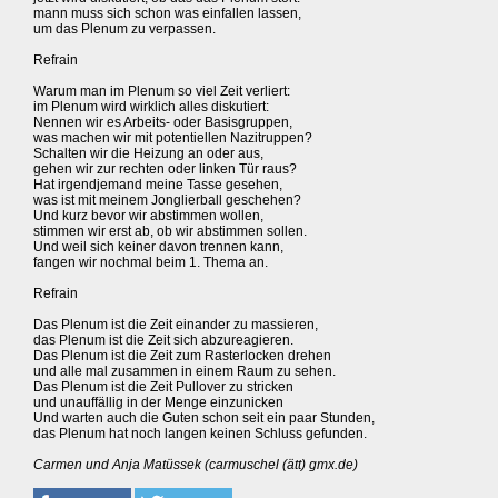
mann muss sich schon was einfallen lassen,
um das Plenum zu verpassen.
Refrain
Warum man im Plenum so viel Zeit verliert:
im Plenum wird wirklich alles diskutiert:
Nennen wir es Arbeits- oder Basisgruppen,
was machen wir mit potentiellen Nazitruppen?
Schalten wir die Heizung an oder aus,
gehen wir zur rechten oder linken Tür raus?
Hat irgendjemand meine Tasse gesehen,
was ist mit meinem Jonglierball geschehen?
Und kurz bevor wir abstimmen wollen,
stimmen wir erst ab, ob wir abstimmen sollen.
Und weil sich keiner davon trennen kann,
fangen wir nochmal beim 1. Thema an.
Refrain
Das Plenum ist die Zeit einander zu massieren,
das Plenum ist die Zeit sich abzureagieren.
Das Plenum ist die Zeit zum Rasterlocken drehen
und alle mal zusammen in einem Raum zu sehen.
Das Plenum ist die Zeit Pullover zu stricken
und unauffällig in der Menge einzunicken
Und warten auch die Guten schon seit ein paar Stunden,
das Plenum hat noch langen keinen Schluss gefunden.
Carmen und Anja Matüssek (carmuschel (ätt) gmx.de)