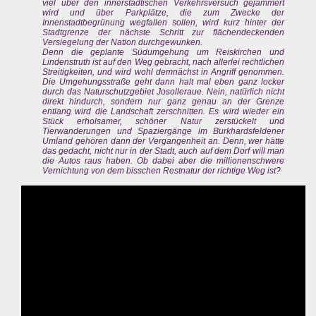
viel über den innerstädtischen Verkehrsversuch gejammert
wird und über Parkplätze, die zum Zwecke der
Innenstadtbegrünung wegfallen sollen, wird kurz hinter der
Stadtgrenze der nächste Schritt zur flächendeckenden
Versiegelung der Nation durchgewunken.
Denn die geplante Südumgehung um Reiskirchen und
Lindenstruth ist auf den Weg gebracht, nach allerlei rechtlichen
Streitigkeiten, und wird wohl demnächst in Angriff genommen.
Die Umgehungsstraße geht dann halt mal eben ganz locker
durch das Naturschutzgebiet Josolleraue. Nein, natürlich nicht
direkt hindurch, sondern nur ganz genau an der Grenze
entlang wird die Landschaft zerschnitten. Es wird wieder ein
Stück erholsamer, schöner Natur zerstückelt und
Tierwanderungen und Spaziergänge im Burkhardsfeldener
Umland gehören dann der Vergangenheit an. Denn, wer hätte
das gedacht, nicht nur in der Stadt, auch auf dem Dorf will man
die Autos raus haben. Ob dabei aber die millionenschwere
Vernichtung von dem bisschen Restnatur der richtige Weg ist?