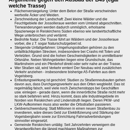
welche Trasse)
Flächenversiegelung: Unter dem Beton der Straße verschwinden
wertvolle Äcker und Weiden.
Zerschneidung der Landschaft: Zwei kleine Wälder und die
Feuchtgebiete der Jossolleraue werden vom Umland abgeschnitten.
Tierwanderungen werden dadurch unmöglich, erholsame
Spazierwege in Reiskirchens Süden ebenso wie landwirtschaftliche
Wege unterbrochen und verlärmt.
Bedrohte Natur: Die Trasse führt an Wäldern und der Jossolleraue
vorbei, die z.T. sogar Naturschutzgebiet ist.
Steigende Unfallgefahren: Umgehungsstraßen gehören zu den
unfallträchtigsten Strecken, insbesondere bei Crashs mit Toten und
Verletzten. Grund sind die hohen Geschwindigkeiten in unmittelbarer
Ortsnähe. Neben Wohngebieten liegen eine Grundschule, das
Martinsheim und ein Pferdehof direkt oder sehr nahe an der Trasse.
Wer Straßen sät, wird Verkehr ernten! Der Neubau wird zusätzlichen
Verkehr anziehen - insbesondere bisherige A5-Fahrten aus dem
Vogelsberg.
Entlastungswirkung ist geschönt: Studien zu Straßenneubauten gehen
davon aus, dass Durchgangsverkehr aus den Orten wegbleibt. Das ist
regelmäßig falsch, weil viele noch Zwischenstopps bei Geschäften
usw. einlegen - gerade dann, wenn die innerörtliche Straße nicht mehr
so stark befahren wird. Hinzu kommt, dass alle Industriegebiete im
Norden von Reiskirchen und Lindenstruth liegen. Deren PKW- und
LKW-Aufkommen muss also weiter die Ortsstraßen passieren.
Geldverschwendung: Statt Millionen in einen neuen Straßenbau zu
investieren, wäre dieses Geld zur Elektrifizierung und Stärkung der
Vogelsbergbahn sowie zur Einrichtung Fahrradverbindungen
sinnvoller eingesetzt.
Gemeinde Reiskirchen untätig: Seit Jahrzehnten verweigern die
Verantwortlichen die längst machbaren Maßnahmen zur