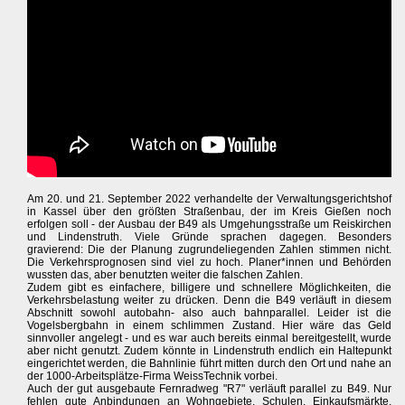
Am 20. und 21. September 2022 verhandelte der Verwaltungsgerichtshof
in Kassel über den größten Straßenbau, der im Kreis Gießen noch
erfolgen soll - der Ausbau der B49 als Umgehungsstraße um Reiskirchen
und Lindenstruth. Viele Gründe sprachen dagegen. Besonders
gravierend: Die der Planung zugrundeliegenden Zahlen stimmen nicht.
Die Verkehrsprognosen sind viel zu hoch. Planer*innen und Behörden
wussten das, aber benutzten weiter die falschen Zahlen.
Zudem gibt es einfachere, billigere und schnellere Möglichkeiten, die
Verkehrsbelastung weiter zu drücken. Denn die B49 verläuft in diesem
Abschnitt sowohl autobahn- also auch bahnparallel. Leider ist die
Vogelsbergbahn in einem schlimmen Zustand. Hier wäre das Geld
sinnvoller angelegt - und es war auch bereits einmal bereitgestellt, wurde
aber nicht genutzt. Zudem könnte in Lindenstruth endlich ein Haltepunkt
eingerichtet werden, die Bahnlinie führt mitten durch den Ort und nahe an
der 1000-Arbeitsplätze-Firma WeissTechnik vorbei.
Auch der gut ausgebaute Fernradweg "R7" verläuft parallel zu B49. Nur
fehlen gute Anbindungen an Wohngebiete, Schulen, Einkaufsmärkte,