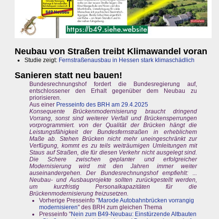
Neubau von Straßen treibt Klimawandel voran
Studie zeigt:
Fernstraßenausbau in Hessen stark klimaschädlich
Sanieren statt neu bauen!
Bundesrechnungshof fordert die Bundesregierung auf,
entschlossener den Erhalt gegenüber dem Neubau zu
priorisieren.
Aus einer
Presseinfo des BRH am 29.4.2025
Konsequente Brückenmodernisierung braucht dringend
Vorrang, sonst sind weiterer Verfall und Brückensperrungen
vorprogrammiert. von der Qualität der Brücken hängt die
Leistungsfähigkeit der Bundesfernstraßen in erheblichem
Maße ab. Stehen Brücken nicht mehr uneingeschränkt zur
Verfügung, kommt es zu teils weiträumigen Umleitungen mit
Staus auf Straßen, die für diesen Verkehr nicht ausgelegt sind.
Die Schere zwischen geplanter und erfolgreicher
Modernisierung wird mit den Jahren immer weiter
auseinandergehen. Der Bundesrechnungshof empfiehlt: ...
Neubau- und Ausbauprojekte sollten zurückgestellt werden,
um kurzfristig Personalkapazitäten für die
Brückenmodernisierung freizusetzen.
Vorherige Presseinfo "
Marode Autobahnbrücken vorrangig
modernisieren
" des BRH zum gleichen Thema
Presseinfo "
Nein zum B49-Neubau: Einstürzende Altbauten