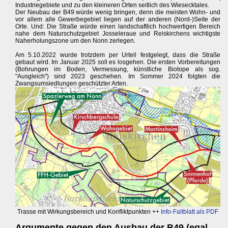
Industriegebiete und zu den kleineren Orten seitlich des Wiesecktales.
Der Neubau der B49 würde wenig bringen, denn die meisten Wohn- und
vor allem alle Gewerbegebiet liegen auf der anderen (Nord-)Seite der
Orte. Und: Die Straße würde einen landschaftlich hochwertigen Bereich
nahe dem Naturschutzgebiet Josseleraue und Reiskirchens wichtigste
Naherholungszone um den Nonn zerlegen.
Am 5.10.2022 wurde trotzdem per Urteil festgelegt, dass die Straße
gebaut wird. Im Januar 2025 soll es losgehen. Die ersten Vorbereitungen
(Bohrungen im Boden, Vermessung, künstliche Biotope als sog.
"Ausgleich") sind 2023 geschehen. Im Sommer 2024 folgten die
Zwangsumsiedlungen geschützter Arten.
Trasse mit Wirkungsbereich und Konfliktpunkten ++
Info-Faltblatt als PDF
Argumente gegen den Ausbau der B49 (egal