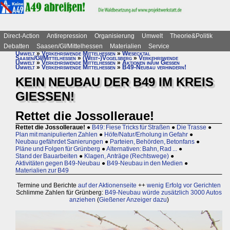
Direct-Action
Antirepression
Organisierung
Umwelt
Theorie&Politik
Debatten
Saasen/GI/Mittelhessen
Materialien
Service
Umwelt
»
Verkehrswende Mittelhessen
»
Wiesecktal
Saasen/GI/Mittelhessen
»
(West-)Vogelsberg
»
Verkehrswende
Umwelt
»
Verkehrswende Mittelhessen
»
Aktionen in/um Gießen
Umwelt
»
Verkehrswende Mittelhessen
»
B49-Neubau verhindern!
KEIN NEUBAU DER B49 IM KREIS
GIESSEN!
Rettet die Jossolleraue!
Rettet die Jossolleraue!
●
B49: Fiese Tricks für Straßen
●
Die Trasse
●
Plan mit manipulierten Zahlen
●
Höfe/Natur/Erholung in Gefahr
●
Neubau gefährdet Sanierungen
●
Parteien, Behörden, Betonfans
●
Pläne und Folgen für Grünberg
●
Alternativen: Bahn, Rad ...
●
Stand der Bauarbeiten
●
Klagen, Anträge (Rechtswege)
●
Aktivitäten gegen B49-Neubau
●
B49-Neubau in den Medien
●
Materialien zur B49
Termine und Berichte
auf der Aktionenseite
++
wenig Erfolg vor Gerichten
Schlimme Zahlen für Grünberg:
B49-Neubau würde zusätzlich 3000 Autos
anziehen
(
Gießener Anzeiger dazu
)