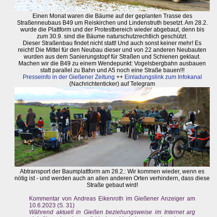
Einen Monat waren die Bäume auf der geplanten Trasse des
Straßenneubaus B49 um Reiskirchen und Lindenstruth besetzt. Am 28.2.
wurde die Plattform und der Protestbereich wieder abgebaut, denn bis
zum 30.9. sind die Bäume naturschutzrechtlich geschützt.
Dieser Straßenbau findet nicht statt! Und auch sonst keiner mehr! Es
reicht! Die Mittel für den Neubau dieser und von 22 anderen Neubauten
wurden aus dem Sanierungstopf für Straßen und Schienen geklaut.
Machen wir die B49 zu einem Wendepunkt: Vogelsbergbahn ausbauen
statt parallel zu Bahn und A5 noch eine Straße bauen!!!
Presseinfo in der Gießener Zeitung
++
Einladungslink zum Infokanal
(Nachrichtenticker) auf Telegram
Abtransport der Baumplattform am 28.2.: Wir kommen wieder, wenn es
nötig ist - und werden auch an allen anderen Orten verhindern, dass diese
Straße gebaut wird!
Kommentar von Andreas Eikenroth im Gießener Anzeiger am
10.6.2023 (S. 31)
Während aktuell in Gießen beziehungsweise im Internet arg