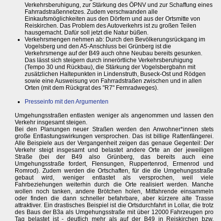
Verkehrsberuhigung, zur Stärkung des ÖPNV und zur Schaffung eines
Fahrradstraßennetzes. Zudem verschwanden alle
Einkaufsmöglichkeiten aus den Dörfern und aus der Ortsmitte von
Reiskirchen. Das Problem des Autoverkehrs ist zu großen Teilen
hausgemacht. Dafür soll jetzt die Natur büßen.
Verkehrsmengen nehmen ab: Durch den Bevölkerungsrückgang im
Vogelsberg und den A5-Anschluss bei Grünberg ist die
Verkehrsmenge auf der B49 auch ohne Neubau bereits gesunken.
Das lässt sich steigern durch innerörtliche Verkehrsberuhigung
(Tempo 30 und Rückbau), die Stärkung der Vogelsbergbahn mit
zusätzlichen Haltepunkten in Lindenstruth, Buseck-Ost und Rödgen
sowie eine Ausweisung von Fahrradstraßen zwischen und in allen
Orten (mit dem Rückgrat des "R7" Fernradweges).
Presseinfo mit den Argumenten
Umgehungsstraßen entlasten weniger als angenommen und lassen den
Verkehr insgesamt steigen.
Bei den Planungen neuer Straßen werden den Anwohner*innen stets
große Entlastungswirkungen versprochen. Das ist billige Rattenfängerei.
Alle Beispiele aus der Vergangenheit zeigen das genaue Gegenteil: Der
Verkehr steigt insgesamt und belastet andere Orte an der jeweiligen
Straße (bei der B49 also Grünberg, das bereits auch eine
Umgehungsstraße fordert, Flensungen, Ruppertenrod, Ermenrod und
Romrod). Zudem werden die Ortschaften, für die die Umgehungsstraße
gebaut wird, weniger entlastet als versprochen, weil viele
Fahrbeziehungen weiterhin durch die Orte realisiert werden. Manche
wollen noch tanken, andere Brötchen holen, Mitfahrende einsammeln
oder finden die dann schneller befahrbare, aber kürzere alte Trasse
attraktiver. Ein drastisches Beispiel ist die Ortsdurchfahrt in Lollar, die trotz
des Baus der B3a als Umgehungsstraße mit über 12000 Fahrzeugen pro
Tag belastet ist - deutlich mehr als auf der B49 in Reiskirchen bzw.