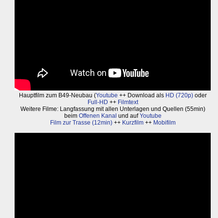
Hauptfilm zum B49-Neubau (
Youtube
++ Download als
HD (720p)
oder
Full-HD
++
Filmtext
Weitere Filme: Langfassung mit allen Unterlagen und Quellen (55min)
beim
Offenen Kanal
und auf
Youtube
Film zur Trasse (12min)
++
Kurzfilm
++
Mobifilm