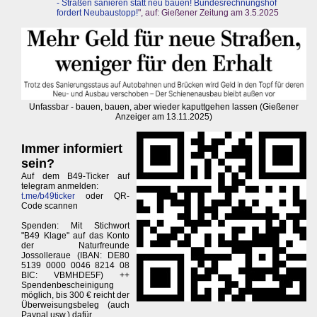
- Straßen sanieren statt neu bauen! Bundesrechnungshof
fordert Neubaustopp!
", auf: Gießener Zeitung am 3.5.2025
Unfassbar - bauen, bauen, aber wieder kaputtgehen lassen (Gießener
Anzeiger am 13.11.2025)
Immer informiert
sein?
Auf dem B49-Ticker auf
telegram anmelden:
t.me/b49ticker
oder QR-
Code scannen
Spenden: Mit Stichwort
"B49 Klage" auf das Konto
der Naturfreunde
Jossolleraue (IBAN: DE80
5139 0000 0046 8214 08
BIC: VBMHDE5F) ++
Spendenbescheinigung
möglich, bis 300 € reicht der
Überweisungsbeleg (auch
Paypal usw.) dafür