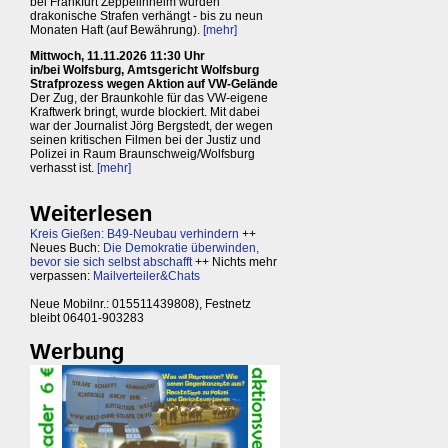
bei Frankfurt Zeppelinheim wurden
drakonische Strafen verhängt - bis zu neun
Monaten Haft (auf Bewährung).
[mehr]
Mittwoch, 11.11.2026 11:30 Uhr
in/bei Wolfsburg, Amtsgericht Wolfsburg
Strafprozess wegen Aktion auf VW-Gelände
Der Zug, der Braunkohle für das VW-eigene
Kraftwerk bringt, wurde blockiert. Mit dabei
war der Journalist Jörg Bergstedt, der wegen
seinen kritischen Filmen bei der Justiz und
Polizei in Raum Braunschweig/Wolfsburg
verhasst ist.
[mehr]
Weiterlesen
Kreis Gießen: B49-Neubau verhindern
++
Neues Buch:
Die Demokratie überwinden,
bevor sie sich selbst abschafft
++ Nichts mehr
verpassen:
Mailverteiler&Chats
Neue Mobilnr.: 015511439808), Festnetz
bleibt 06401-903283
Werbung