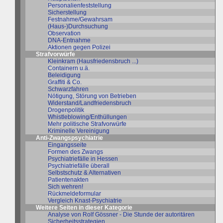
Personalienfeststellung
Sicherstellung
Festnahme/Gewahrsam
(Haus-)Durchsuchung
Observation
DNA-Entnahme
Aktionen gegen Polizei
Strafvorwürfe
Kleinkram (Hausfriedensbruch ...)
Containern u.ä.
Beleidigung
Graffiti & Co.
Schwarzfahren
Nötigung, Störung von Betrieben
Widerstand/Landfriedensbruch
Drogenpolitik
Whistleblowing/Enthüllungen
Mehr politische Strafvorwürfe
Kriminelle Vereinigung
Anti-Zwangspsychiatrie
Eingangsseite
Formen des Zwangs
Psychiatriefälle in Hessen
Psychiatriefälle überall
Selbstschutz & Alternativen
Patientenakten
Sich wehren!
Rückmeldeformular
Vergleich Knast-Psychiatrie
Weitere Seiten in dieser Kategorie
Analyse von Rolf Gössner - Die Stunde der autoritären
Sicherheitsstrategien