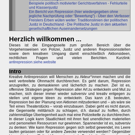
Beispiele politisch motivierter Gerichtsverfahren - Fehlurteile
und Klassenjustiz
Ein Bericht von Repression (hier wiedergegeben ohne
jegliche Nachprüfung oder "Bewertung") - Über den Verfasser
Freislers Erben wüten weiter: Traditionslinien der politischen
Justiz in Deutschland - Die Politische Justiz in den aktuellen
gesellschaftlichen Auseinandersetzungen
Herzlich willkommen ...
Dieses ist die Eingangsseite zum großen Bereich über die
Vorgehensweisen von Polizei, Justiz und anderen Repressionsstellen
sowie dem kreativen Umgang damit einschließlich Aktionsideen,
rechtlichen Fragen und vielen Berichten. Kurzlink:
antirepression.siehe.website
Intro
Kreative Antirepression will Menschen zu Akteur*innen machen und die
weit verbreitete Ohnmacht durchbrechen. Es geht darum, Repression
anzugreifen, zu demaskieren und lächerlich zu machen. Ziel ist es,
offensive Strategien gegen Repression aller Art zu entwickeln und Mut zu
machen, sich dieser immer wieder subversiv und kreativ entgegen zu
stellen und eigene Ideen zu entwickeln. Das kann z.B. bedeuten,
Repression bei der Planung von Aktionen mitzudenken und – als wäre sie
Teil eines Theaterstücks – vorab einzubauen. Dabei geht es nicht darum,
die Gegenseite militärisch zu schlagen, d.h. darauf zu hoffen, durch
zahlenmäßige Überlegenheit auch mal eine Polizeikette zu durchbrechen.
In dieser Logik kann Staatlichkeit mit ihren fast unendlichen materiellen
und personellen Ressourcen nur gewinnen. Spannender ist es, subversiv
zu denken: Wie kann Repression gegen sich selbst gewendet, ins Leere
laufen gelassen oder für andere Zwecke verwendet werden? Gegenüber