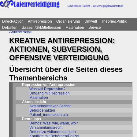
Direct-Action
Antirepression
Organisierung
Umwelt
Theorie&Politik
Debatten
Saasen/GI/Mittelhessen
Materialien
Service
Antirepression
KREATIVE ANTIREPRESSION:
AKTIONEN, SUBVERSION,
OFFENSIVE VERTEIDIGUNG
Übersicht über die Seiten dieses
Themenbereichs
Repression vs. Antirepression
Was will Repression?
Umgang mit Repression
Materialien
Akteneinsicht
Akteneinsicht vor Gericht
Behördenakten
Patient_innenakten u.ä.
Demotipps
Demos: Was, wie, wann, wo?
Versammlungsrecht
Demos zu Aktionen machen
Konflikte mit Behörden/Polizei