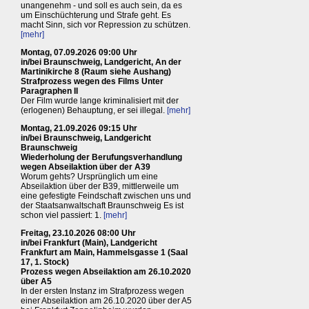
unangenehm - und soll es auch sein, da es
um Einschüchterung und Strafe geht. Es
macht Sinn, sich vor Repression zu schützen.
[mehr]
Montag, 07.09.2026 09:00 Uhr
in/bei Braunschweig, Landgericht, An der
Martinikirche 8 (Raum siehe Aushang)
Strafprozess wegen des Films Unter
Paragraphen II
Der Film wurde lange kriminalisiert mit der
(erlogenen) Behauptung, er sei illegal.
[mehr]
Montag, 21.09.2026 09:15 Uhr
in/bei Braunschweig, Landgericht
Braunschweig
Wiederholung der Berufungsverhandlung
wegen Abseilaktion über der A39
Worum gehts? Ursprünglich um eine
Abseilaktion über der B39, mittlerweile um
eine gefestigte Feindschaft zwischen uns und
der Staatsanwaltschaft Braunschweig Es ist
schon viel passiert: 1.
[mehr]
Freitag, 23.10.2026 08:00 Uhr
in/bei Frankfurt (Main), Landgericht
Frankfurt am Main, Hammelsgasse 1 (Saal
17, 1. Stock)
Prozess wegen Abseilaktion am 26.10.2020
über A5
In der ersten Instanz im Strafprozess wegen
einer Abseilaktion am 26.10.2020 über der A5