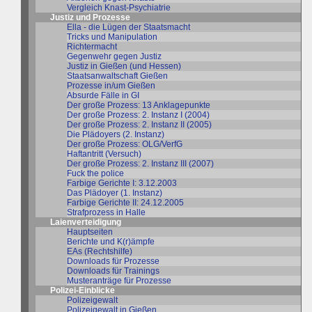
Vergleich Knast-Psychiatrie
Justiz und Prozesse
Ella - die Lügen der Staatsmacht
Tricks und Manipulation
Richtermacht
Gegenwehr gegen Justiz
Justiz in Gießen (und Hessen)
Staatsanwaltschaft Gießen
Prozesse in/um Gießen
Absurde Fälle in GI
Der große Prozess: 13 Anklagepunkte
Der große Prozess: 2. Instanz I (2004)
Der große Prozess: 2. Instanz II (2005)
Die Plädoyers (2. Instanz)
Der große Prozess: OLG/VerfG
Haftantritt (Versuch)
Der große Prozess: 2. Instanz III (2007)
Fuck the police
Farbige Gerichte I: 3.12.2003
Das Plädoyer (1. Instanz)
Farbige Gerichte II: 24.12.2005
Strafprozess in Halle
Laienverteidigung
Hauptseiten
Berichte und K(r)ämpfe
EAs (Rechtshilfe)
Downloads für Prozesse
Downloads für Trainings
Musteranträge für Prozesse
Polizei-Einblicke
Polizeigewalt
Polizeigewalt in Gießen