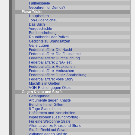
Fallbeispiele
Gebühren für Demos?
Fiese Tricks
Hauptseiten
Ton-Bilder-Schau
Das Buch
Vorgeschichte
Bombendrohung
Raubüberfall der Polizei
Gedichte zu Brandsätzen
Gaile Lügen
Federballaffäre: Die Nacht
Federballaffäre: Die Festnahme
Federballaffäre: Durchsuchung
Federballaffäre: DNA-Test
Federballaffäre: Reaktionen
Federballaffäre: Vertuschen
Federballaffäre: Justiz-Abarbeitung
Federballaffäre: Volle Story
Machtfilz in Gießen
VGH-Richter gegen Ökos
Gegen Knast und Strafe
Gefängnisse
Argumente gegen Knäste
Berichte hinter Gittern
8 Tage Stammheim
Haftformen und -vorschriften
Impressionen (Lesung/Vortrag)
Für eine Welt ohne Strafe
Alternativen zu Knast und Strafe
Strafe: Recht auf Gewalt
Aktionen gegen Knäste