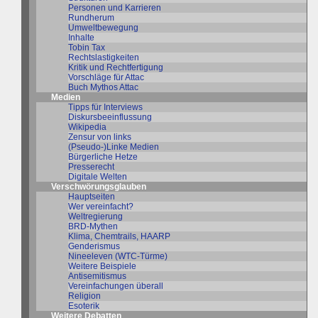
Personen und Karrieren
Rundherum
Umweltbewegung
Inhalte
Tobin Tax
Rechtslastigkeiten
Kritik und Rechtfertigung
Vorschläge für Attac
Buch Mythos Attac
Medien
Tipps für Interviews
Diskursbeeinflussung
Wikipedia
Zensur von links
(Pseudo-)Linke Medien
Bürgerliche Hetze
Presserecht
Digitale Welten
Verschwörungsglauben
Hauptseiten
Wer vereinfacht?
Weltregierung
BRD-Mythen
Klima, Chemtrails, HAARP
Genderismus
Nineeleven (WTC-Türme)
Weitere Beispiele
Antisemitismus
Vereinfachungen überall
Religion
Esoterik
Weitere Debatten