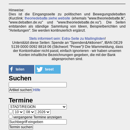
Hinweise:
Dies ist die Eingangsseite zu politischen und Bewegungsdebatten
(Kurzlink:
theoriedebatte.siehe.website
(ehemals "www.theoriedebatte.tk",
"www.debatten.de.vu" und "www.theoriedebatte.de.vu"). Die Seiten
entstanden als ständige Sammlung von Ideen, Beispielberichten und
"Anleitungen". Sie werden kontinuierlich ergänzt.
Stets informiert sein: Extra-Seite zu Mailinglisten
!
Unterstützt diese Seiten: Spende an "Spenden&Aktionen", IBAN DE29
5139 0000 0092 8818 06 (Stichwort: "Prowe")! Die Warnmeldung, dass
der Kontoinhaber nicht passt, einfach ignorieren - wir haben unseren
Konten inhaltliche Bezeichnungen gegeben, die mit der Bank
abgesprochen sind.
Suchen
Hilfe
Termine
vergangene Termine anzeigen