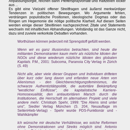
Anpassungsorgie, reichen dann Pfeffersprayvorräte und Haftzellen locker
aus ...
Es gibt eine Vielzahl offener Streitfragen und äußerst merkwürdiger
Tendenzen in politischen Bewegungen. Wo Argumente fehlen,
verdrängen populistische Positionen, ideologische Dogmas oder das
Ringen um Hegemonie die nötige politische Klarheit. Auf diesen Seiten
werden einige dieser Streitlinien nachgezeichnet. Zitate und Statements
wechseln mit inhaltlichen Abhandlungen. Vollständig ist das Ganze nicht,
dazu sind zuviele verkorkste Debatten vorhanden.
Worthülsen können jederzeit mit Sprengstoff gefüllt werden.
Wenn wir es ganz illusionslos betrachten, sind heute die
militanten Demonstranten kaum mehr als nützliche Idioten der
NGOs und diese wiederum nützliche Idioten des globalen
Kapitals.
P.M., 2001: Subcoma, Paranoia City Verlag in Zürich
(S. 49)
Nicht alle, aber viele dieser Gruppen und Individuen drifteten
über kurz oder lang davon und erfanden neue Arten von
Alienismus - den Gleichberechtigungsfeminismus, die
schwarze Authentizitätspolitik, die autoritäre Bekämpfung
"westlicher Einflüsse", die kapitalistische Karriere-
Homosexualität, den antiautoritären Marsch durch die
Institutionen, die Herrschaft im alternativen Projekt und viele
andere mehr.
Christoph Spehr, 1999: "Die Aliens sind unter
uns", Siedler Verlag München (S. 204, Neuauflage im
SeitenHieb-Verlag) - Spehr wurde PDS-Funktionär und -
Wahlkämpfer
Ich wünsche mir deutsche Verhältnisse, wo solche Reformen
ohne Demonstrationen und Streiks möglich sind.
Antonio