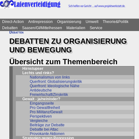
Direct-Action
Antirepression
Organisierung
Umwelt
Theorie&Politik
Debatten
Saasen/GI/Mittelhessen
Materialien
Service
Debatten
DEBATTEN ZU ORGANISIERUNG
UND BEWEGUNG
Übersicht zum Themenbereich
Hirnstupser
Lechts und rinks?
Nationalismus von links
Querfront: Globalisierungskritik
Querfront: Ideologische Nähe
Antideutsche
Freiwirtschaft/Zinskritik
Gewalt - ja/nein/oder?
Eingangsseite
Pro Gewaltfreiheit
Pro Militanz/Gewalt
Perspektiven
Vergleiche
Beiträge zur Debatte
Debatte bei Attac
Provokante Aktionen
Strategien gegen Repression