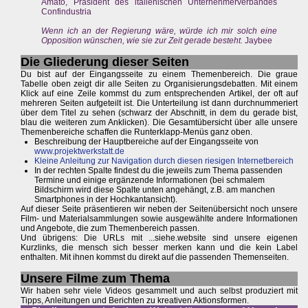
Amato, Präsident des italienischen Unternehmerverbandes
Confindustria
Wenn ich an der Regierung wäre, würde ich mir solch eine
Opposition wünschen, wie sie zur Zeit gerade besteht.
Jaybee
Die Gliederung dieser Seiten
Du bist auf der Eingangsseite zu einem Themenbereich. Die graue
Tabelle oben zeigt dir alle Seiten zu Organisierungsdebatten. Mit einem
Klick auf eine Zeile kommst du zum entsprechenden Artikel, der oft auf
mehreren Seiten aufgeteilt ist. Die Unterteilung ist dann durchnummeriert
über dem Titel zu sehen (schwarz der Abschnitt, in dem du gerade bist,
blau die weiteren zum Anklicken). Die Gesamtübersicht über alle unsere
Themenbereiche schaffen die Runterklapp-Menüs ganz oben.
Beschreibung der Hauptbereiche auf der Eingangsseite von
www.projektwerkstatt.de
Kleine Anleitung zur Navigation durch diesen riesigen Internetbereich
In der rechten Spalte findest du die jeweils zum Thema passenden
Termine und einige ergänzende Informationen (bei schmalem
Bildschirm wird diese Spalte unten angehängt, z.B. am manchen
Smartphones in der Hochkantansicht).
Auf dieser Seite präsentieren wir neben der Seitenübersicht noch unsere
Film- und Materialsammlungen sowie ausgewählte andere Informationen
und Angebote, die zum Themenbereich passen.
Und übrigens: Die URLs mit ...siehe.website sind unsere eigenen
Kurzlinks, die mensch sich besser merken kann und die kein Label
enthalten. Mit ihnen kommst du direkt auf die passenden Themenseiten.
Unsere Filme zum Thema
Wir haben sehr viele Videos gesammelt und auch selbst produziert mit
Tipps, Anleitungen und Berichten zu kreativen Aktionsformen.