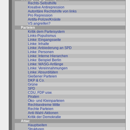
Rechts-Selbsthilfe
Kreative Antirepression
Autoritäre Rechtshilfe von links
Pro Repression
Antifa-Polizei/Knäste
VS angreifen?
Parteien
Kritik dem Parteisystem
Links-Populismus
Linke: Eingangsseite
Linke: Inhalte
Linke: Anbiederung an SPD
Linke: Personen
Linke: Interne Hierarchen
Linke: Beispiel Berlin
Linke: WASG-Anfänge
Linke: Vereinnahmungen
Linke: Absurditäten
Gießener Parteien
DKP & Co.
Grüne
SPD
CDU, FDP usw.
Piraten
Öko- und Kleinparteien
Rechtsextreme Mitte
Rechte Parteien
Anti-Wahl-Aktionen
Kritik der Demokratie
Attac
Hauptseiten
Strukturen