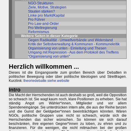
NGO-Strukturen
Ziele, Motive, Strategien
Staaten stärken?
Linke pro Markt/Kapital
Pro Führer
Pro Law-and-Order
Pro Weltregierung
Reformismus
Weitere Seiten in dieser Kategorie
Gegen Radikalität - Umweltverbände und Widerstand
Kritik der Selbstverwaltung & Kommunen - Kommunekritik
Organisierung von unten - Einleitung und Thesen
Umgang mit Repression - Aus dem Protokoll des Treffens
"Organisierung von unten"
Herzlich willkommen ...
Dieses ist die Eingangsseite zum großen Bereich über Debatten in
politischer Bewegung oder über politische Ideologien und Streitfragen.
Kurzlink:
theoriedebatte.siehe.website
Intro
Die Macht der Herrschenden ist auch deshalb so groß, weil die Opposition
so schwach ist. Sie wagt kaum noch, klare Positionen zu erheben. Sie hat
ständig Angst um Wähler*innen, Mitglieder und vor allem
Spendeneingänge. Sie unterdrücken intern alle, die aus der Reihe tanzen
und die Gunst der Geldgeber*innen beeinträchtigen könnten. Wären
NGOs, politische Gruppen usw. nicht so schwach, würde sich die
Herrschenden das sicher wünschen. So können sie sich darauf
beschränken, ihre eigenen Gegner*innen zu loben, zu ehren und zu
finanzieren. Für die wenigen, die nicht mitmachen bei der großen