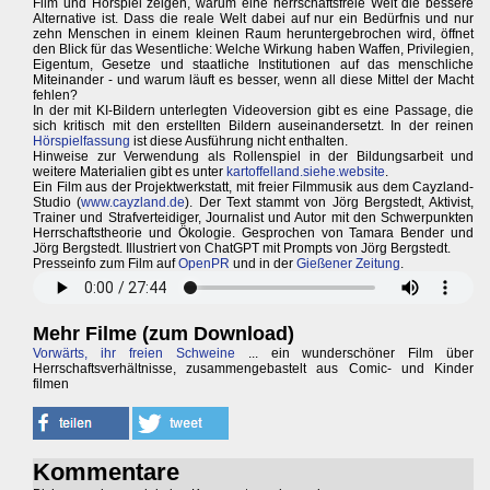
Film und Hörspiel zeigen, warum eine herrschaftsfreie Welt die bessere
Alternative ist. Dass die reale Welt dabei auf nur ein Bedürfnis und nur
zehn Menschen in einem kleinen Raum heruntergebrochen wird, öffnet
den Blick für das Wesentliche: Welche Wirkung haben Waffen, Privilegien,
Eigentum, Gesetze und staatliche Institutionen auf das menschliche
Miteinander - und warum läuft es besser, wenn all diese Mittel der Macht
fehlen?
In der mit KI-Bildern unterlegten Videoversion gibt es eine Passage, die
sich kritisch mit den erstellten Bildern auseinandersetzt. In der reinen
Hörspielfassung
ist diese Ausführung nicht enthalten.
Hinweise zur Verwendung als Rollenspiel in der Bildungsarbeit und
weitere Materialien gibt es unter
kartoffelland.siehe.website
.
Ein Film aus der Projektwerkstatt, mit freier Filmmusik aus dem Cayzland-
Studio (
www.cayzland.de
). Der Text stammt von Jörg Bergstedt, Aktivist,
Trainer und Strafverteidiger, Journalist und Autor mit den Schwerpunkten
Herrschaftstheorie und Ökologie. Gesprochen von Tamara Bender und
Jörg Bergstedt. Illustriert von ChatGPT mit Prompts von Jörg Bergstedt.
Presseinfo zum Film auf
OpenPR
und in der
Gießener Zeitung
.
Mehr Filme (zum Download)
Vorwärts, ihr freien Schweine
... ein wunderschöner Film über
Herrschaftsverhältnisse, zusammengebastelt aus Comic- und Kinder
filmen
Kommentare