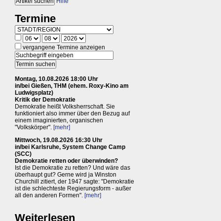
Hilfe
Termine
vergangene Termine anzeigen
Montag, 10.08.2026 18:00 Uhr
in/bei Gießen, THM (ehem. Roxy-Kino am
Ludwigsplatz)
Kritik der Demokratie
Demokratie heißt Volksherrschaft. Sie
funktioniert also immer über den Bezug auf
einem imaginierten, organischen
"Volkskörper".
[mehr]
Mittwoch, 19.08.2026 16:30 Uhr
in/bei Karlsruhe, System Change Camp
(SCC)
Demokratie retten oder überwinden?
Ist die Demokratie zu retten? Und wäre das
überhaupt gut? Gerne wird ja Winston
Churchill zitiert, der 1947 sagte: "Demokratie
ist die schlechteste Regierungsform - außer
all den anderen Formen".
[mehr]
Weiterlesen