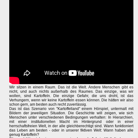
Wir sitzen in einem Raum. Das ist die Welt. Andere Menschen gibt es
nicht, und auch nichts außerhalb des Raumes. Das einzige, was wir
wollen, sind Kartoffeln. Die einzige Gefahr, die uns droht, ist das
Verhungern, wenn wir keine Kartoffeln essen können. Die hätten wir also
schon gern, am besten auch recht zuverlässig.
Das ist das Szenario von "Kartoffelland" einem Hörspiel, untermalt mit
Bildern der jeweiligen Situation. Die Geschichte will zeigen, wie sich
Menschen unter verschiedenen Bedingungen verhalten: In Hierarchien,
mit einer institutionellen Macht im Hintergrund oder in einer
herrschaftsfreien Welt, in der alle gleichberechtigt sind. Wann funktioniert
das Leben am besten - oder in unserer fiktiven Welt: Wann haben alle
genug Kartoffeln?