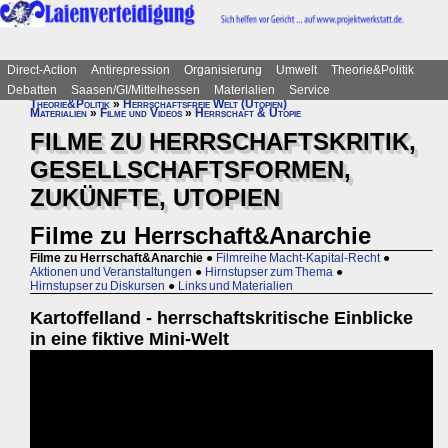
Direct-Action
Antirepression
Organisierung
Umwelt
Theorie&Politik
Debatten
Saasen/GI/Mittelhessen
Materialien
Service
Theorie&Politik
»
Herrschaftsfreie Welt (Utopien)
Materialien
»
Filme und Videos
»
Herrschaft & Utopie
FILME ZU HERRSCHAFTSKRITIK,
GESELLSCHAFTSFORMEN,
ZUKÜNFTE, UTOPIEN
Filme zu Herrschaft&Anarchie
Filme zu Herrschaft&Anarchie
●
Filmreihe Macht-Kapital-Recht
●
Aktionen und Veranstaltungen
●
Hirnstupser zum Thema
●
Hirnstupser zu Diskursen
●
Links und Materialien
Kartoffelland - herrschaftskritische Einblicke
in eine fiktive Mini-Welt