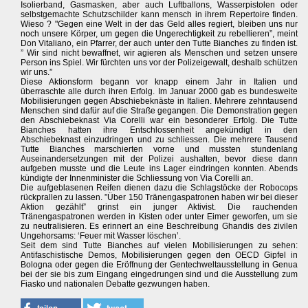
Isolierband, Gasmasken, aber auch Luftballons, Wasserpistolen oder
selbstgemachte Schutzschilder kann mensch in ihrem Repertoire finden.
Wieso ? "Gegen eine Welt in der das Geld alles regiert, bleiben uns nur
noch unsere Körper, um gegen die Ungerechtigkeit zu rebellieren”, meint
Don Vitaliano, ein Pfarrer, der auch unter den Tutte Bianches zu finden ist.
” Wir sind nicht bewaffnet, wir agieren als Menschen und setzen unsere
Person ins Spiel. Wir fürchten uns vor der Polizeigewalt, deshalb schützen
wir uns.”
Diese Aktionsform begann vor knapp einem Jahr in Italien und
überraschte alle durch ihren Erfolg. Im Januar 2000 gab es bundesweite
Mobilisierungen gegen Abschiebeknäste in Italien. Mehrere zehntausend
Menschen sind dafür auf die Straße gegangen. Die Demonstration gegen
den Abschiebeknast Via Corelli war ein besonderer Erfolg. Die Tutte
Bianches hatten ihre Entschlossenheit angekündigt in den
Abschiebeknast einzudringen und zu schliessen. Die mehrere Tausend
Tutte Bianches marschierten vorne und mussten stundenlang
Auseinandersetzungen mit der Polizei aushalten, bevor diese dann
aufgeben musste und die Leute ins Lager eindringen konnten. Abends
kündigte der Innenminister die Schliessung von Via Corelli an.
Die aufgeblasenen Reifen dienen dazu die Schlagstöcke der Robocops
rückprallen zu lassen. ”Über 150 Tränengaspatronen haben wir bei dieser
Aktion gezählt” grinst ein junger Aktivist. Die rauchenden
Tränengaspatronen werden in Kisten oder unter Eimer geworfen, um sie
zu neutralisieren. Es erinnert an eine Beschreibung Ghandis des zivilen
Ungehorsams: ‘Feuer mit Wasser löschen’.
Seit dem sind Tutte Bianches auf vielen Mobilisierungen zu sehen:
Antifaschistische Demos, Mobilisierungen gegen den OECD Gipfel in
Bologna oder gegen die Eröffnung der Gentechweltausstellung in Genua
bei der sie bis zum Eingang eingedrungen sind und die Ausstellung zum
Fiasko und nationalen Debatte gezwungen haben.