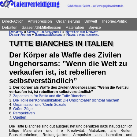
Direct-Action
Antirepression
Organisierung
Umwelt
Theorie&Politik
Debatten
Saasen/GI/Mittelhessen
Materialien
Service
Debatten
»
Gewalt - ja/nein/oder?
»
Beiträge zur Debatte
Direct-Action
»
Sabotage/Militanz
»
Revolte international
TUTTE BIANCHES IN ITALIEN
Der Körper als Waffe des Zivilen
Ungehorsams: ”Wenn die Welt zu
verkaufen ist, ist rebellieren
selbstverständlich”
1.
Der Körper als Waffe des Zivilen Ungehorsams: ”Wenn die Welt zu
verkaufen ist, ist rebellieren selbstverständlich”
2.
Zapatismus, Ya Basta und die Tutte Bianches
3.
Die Rolle der Kommunikation: Die Unsichtbaren sichtbar machen
4.
Organisation und ‘Centri Soziale’
5.
Grüne Züge
6.
Perspektiven
7.
Quellen
Die Tutte Bianches sind gut ausgerüstet und benutzen dazu hauptsächlich
billige Materialien und ihre Kreativität: Matratzen, alte Reifen,
Baustellenhelme, Rettungsjacken, Armpolster aus Isomatten und