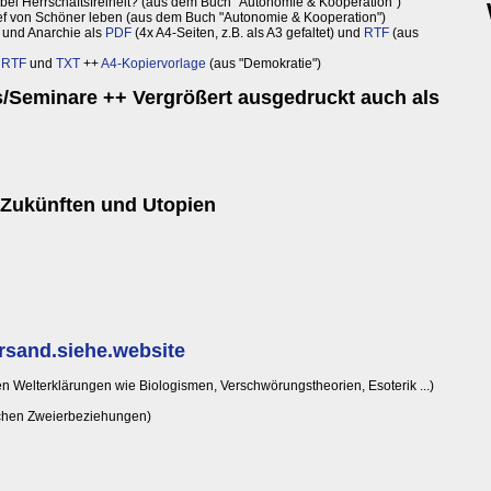
ei Herrschaftsfreiheit? (aus dem Buch "Autonomie & Kooperation")
ef von Schöner leben (aus dem Buch "Autonomie & Kooperation")
 und Anarchie als
PDF
(4x A4-Seiten, z.B. als A3 gefaltet) und
RTF
(aus
,
RTF
und
TXT
++
A4-Kopiervorlage
(aus "Demokratie")
/Seminare ++ Vergrößert ausgedruckt auch als
, Zukünften und Utopien
rsand.siehe.website
ten Welterklärungen wie Biologismen, Verschwörungstheorien, Esoterik ...)
schen Zweierbeziehungen)