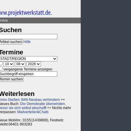
rvice
Suchen
Hilfe
Termine
vergangene Termine anzeigen
Weiterlesen
Kreis Gießen: B49-Neubau verhindern
++
Neues Buch:
Die Demokratie überwinden,
bevor sie sich selbst abschafft
++ Nichts mehr
verpassen:
Mailverteiler&Chats
Neue Mobilnr.: 015511439808), Festnetz
bleibt 06401-903283