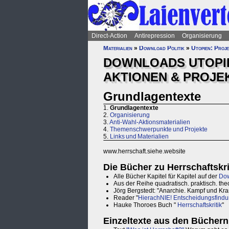
Direct-Action
Antirepression
Organisierung
Materialien
»
Download Politik
»
Utopien: Proj
DOWNLOADS UTOPIE
AKTIONEN & PROJE
Grundlagentexte
1.
Grundlagentexte
2.
Organisierung
3.
Anti-Wahl-Aktionsmaterialien
4.
Themenschwerpunkte und Projekte
5.
Links und Materialien
www.herrschaft.siehe.website
Die Bücher zu Herrschaftskr
Alle Bücher Kapitel für Kapitel auf der
Dow
Aus der Reihe quadratisch. praktisch. theo
Jörg Bergstedt: "Anarchie. Kampf und Kr
Reader "
HierachNIE! Entscheidungsfindu
Hauke Thoroes Buch "
Herrschaftskritik
"
Einzeltexte aus den Büchern