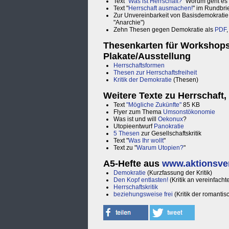
Text
"Was ist Herrschaft?"
Worum geht es b
Text "
Herrschaft ausmachen!
" im Rundbri
Zur Unvereinbarkeit von Basisdemokratie
"Anarchie")
Zehn Thesen gegen Demokratie als
PDF
Thesenkarten für Workshops
Plakate/Ausstellung
Herrschaftsformen
Thesen zur Herrschaftsfreiheit
Kritik der Demokratie
(Thesen)
Weitere Texte zu Herrschaft
Text
"Mögliche Zukünfte"
85 KB
Flyer zum Thema
Umsonstökonomie
Was ist und will
Oekonux
?
Utopieentwurf
Panokratie
5 Thesen
zur Gesellschaftskritik
Text "
Was Ihr wollt
"
Text zu "
Warum Utopien?
"
A5-Hefte aus
www.aktionsve
Demokratie
(Kurzfassung der Kritik)
Den Kopf entlasten!
(Kritik an vereinfach
Herrschaftskritik
beziehungsweise frei
(Kritik der romanti