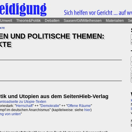
Umwelt
Theorie&Politik
Debatten
Saasen/GI/Mittelhessen
Materialien
Se
ekte
N UND POLITISCHE THEMEN:
KTE
itik und Utopien aus dem SeitenHieb-Verlag
nloadseite zu Utopie-Texten
riestark: "
Herrschaft
" ++ "
Demokratie
" ++ "
Offene Räume
"
ampf im deutschen Anarchismus" (kapitelweise: siehe
hier
)
ng von unten
"