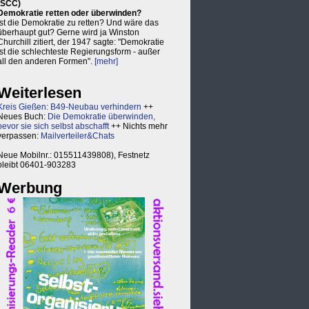
(SCC)
Demokratie retten oder überwinden?
Ist die Demokratie zu retten? Und wäre das
überhaupt gut? Gerne wird ja Winston
Churchill zitiert, der 1947 sagte: "Demokratie
ist die schlechteste Regierungsform - außer
all den anderen Formen".
[mehr]
Weiterlesen
Kreis Gießen: B49-Neubau verhindern
++
Neues Buch:
Die Demokratie überwinden,
bevor sie sich selbst abschafft
++ Nichts mehr
verpassen:
Mailverteiler&Chats
Neue Mobilnr.: 015511439808), Festnetz
bleibt 06401-903283
Werbung