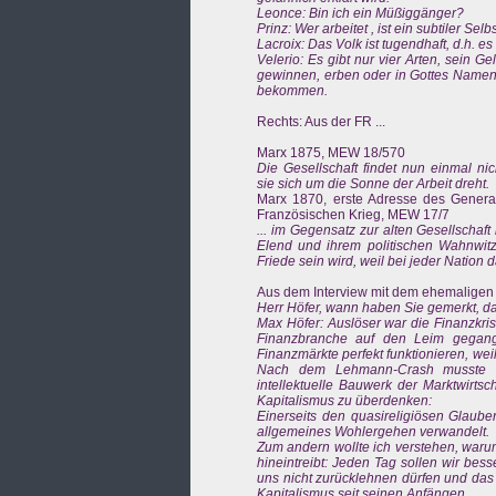
Leonce: Bin ich ein Müßiggänger?
Prinz: Wer arbeitet , ist ein subtiler Selb
Lacroix: Das Volk ist tugendhaft, d.h. e
Velerio: Es gibt nur vier Arten, sein G
gewinnen, erben oder in Gottes Namen 
bekommen.
Rechts: Aus der FR ...
Marx 1875, MEW 18/570
Die Gesellschaft findet nun einmal nic
sie sich um die Sonne der Arbeit dreht.
Marx 1870, erste Adresse des Genera
Französischen Krieg, MEW 17/7
... im Gegensatz zur alten Gesellschaf
Elend und ihrem politischen Wahnwitz 
Friede sein wird, weil bei jeder Nation d
Aus dem Interview mit dem ehemaligen 
Herr Höfer, wann haben Sie gemerkt, d
Max Höfer: Auslöser war die Finanzkris
Finanzbranche auf den Leim gegang
Finanzmärkte perfekt funktionieren, wei
Nach dem Lehmann-Crash musste Fe
intellektuelle Bauwerk der Marktwirtsc
Kapitalismus zu überdenken:
Einerseits den quasireligiösen Glaube
allgemeines Wohlergehen verwandelt.
Zum andern wollte ich verstehen, waru
hineintreibt: Jeden Tag sollen wir bes
uns nicht zurücklehnen dürfen und da
Kapitalismus seit seinen Anfängen. ...