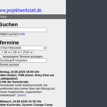
rvice
Suchen
Hilfe
Termine
vergangene Termine anzeigen
Montag, 10.08.2026 18:00 Uhr
in/bei Gießen, THM (ehem. Roxy-Kino am
Ludwigsplatz)
Kritik der Demokratie
Demokratie heißt Volksherrschaft. Sie
funktioniert also immer über den Bezug auf
einem imaginierten, organischen
"Volkskörper".
[mehr]
Mittwoch, 19.08.2026 16:30 Uhr
in/bei Karlsruhe, System Change Camp