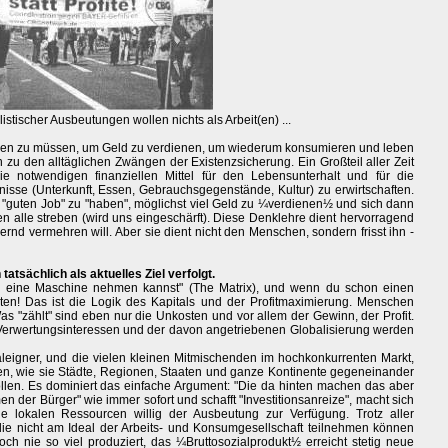
listischer Ausbeutungen wollen nichts als Arbeit(en) ...
gehen zu müssen, um Geld zu verdienen, um wiederum konsumieren und leben
 zu den alltäglichen Zwängen der Existenzsicherung. Ein Großteil aller Zeit
e notwendigen finanziellen Mittel für den Lebensunterhalt und für die
isse (Unterkunft, Essen, Gebrauchsgegenstände, Kultur) zu erwirtschaften.
en "guten Job" zu "haben", möglichst viel Geld zu ¼verdienen½ und sich dann
n alle streben (wird uns eingeschärft). Diese Denklehre dient hervorragend
ernd vermehren will. Aber sie dient nicht den Menschen, sondern frisst ihn -
tatsächlich als aktuelles Ziel verfolgt.
eine Maschine nehmen kannst" (The Matrix), und wenn du schon einen
n! Das ist die Logik des Kapitals und der Profitmaximierung. Menschen
Was "zählt" sind eben nur die Unkosten und vor allem der Gewinn, der Profit.
Verwertungsinteressen und der davon angetriebenen Globalisierung werden
aleigner, und die vielen kleinen Mitmischenden im hochkonkurrenten Markt,
ken, wie sie Städte, Regionen, Staaten und ganze Kontinente gegeneinander
len. Es dominiert das einfache Argument: "Die da hinten machen das aber
Namen der Bürger" wie immer sofort und schafft "Investitionsanreize", macht sich
die lokalen Ressourcen willig der Ausbeutung zur Verfügung. Trotz aller
ie nicht am Ideal der Arbeits- und Konsumgesellschaft teilnehmen können
och nie so viel produziert, das ¼Bruttosozialprodukt½ erreicht stetig neue