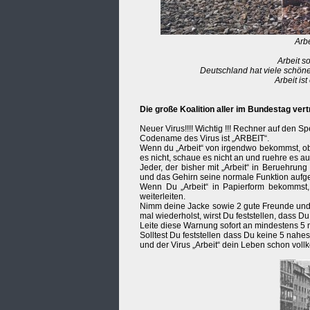
Arbe
Arbeit s
Deutschland hat viele schöne
Arbeit is
Die große Koalition aller im Bundestag ver
Neuer Virus!!!! Wichtig !!! Rechner auf den Spe
Codename des Virus ist „ARBEIT“.
Wenn du „Arbeit“ von irgendwo bekommst, ob 
es nicht, schaue es nicht an und ruehre es au
Jeder, der bisher mit „Arbeit“ in Beruehrun
und das Gehirn seine normale Funktion aufg
Wenn Du „Arbeit“ in Papierform bekommst, 
weiterleiten.
Nimm deine Jacke sowie 2 gute Freunde und g
mal wiederholst, wirst Du feststellen, dass D
Leite diese Warnung sofort an mindestens 5
Solltest Du feststellen dass Du keine 5 nahe
und der Virus „Arbeit“ dein Leben schon voll