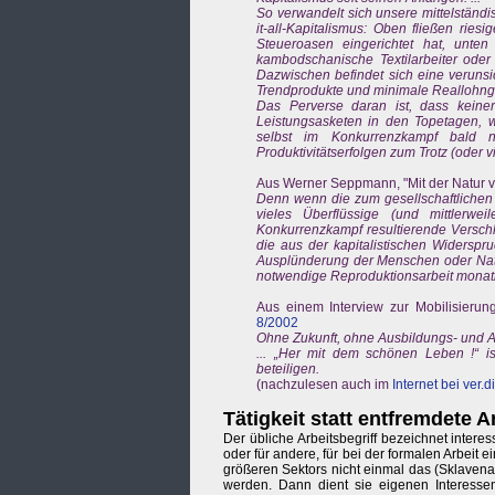
So verwandelt sich unsere mittelständi
it-all-Kapitalismus: Oben fließen rie
Steueroasen eingerichtet hat, unten
kambodschanische Textilarbeiter oder
Dazwischen befindet sich eine verunsic
Trendprodukte und minimale Reallohngew
Das Perverse daran ist, dass keiner 
Leistungsasketen in den Topetagen, w
selbst im Konkurrenzkampf bald n
Produktivitätserfolgen zum Trotz (oder 
Aus Werner Seppmann, "Mit der Natur v
Denn wenn die zum gesellschaftlichen F
vieles Überflüssige (und mittlerw
Konkurrenzkampf resultierende Versch
die aus der kapitalistischen Widerspr
Ausplünderung der Menschen oder Naturz
notwendige Reproduktionsarbeit monatli
Aus einem Interview zur Mobilisierun
8/2002
Ohne Zukunft, ohne Ausbildungs- und Ar
... „Her mit dem schönen Leben !“ 
beteiligen.
(nachzulesen auch im
Internet bei ver.di
Tätigkeit statt entfremdete A
Der übliche Arbeitsbegriff bezeichnet interes
oder für andere, für bei der formalen Arbeit 
größeren Sektors nicht einmal das (Sklavenarb
werden. Dann dient sie eigenen Interessen 