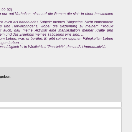
. 90-92)
h nur auf Verhalten, nicht auf die Person die sich in einer bestimmten
e ich mich als handelndes Subjekt meines Tätigseins. Nicht entfremdete
ens und Hervorbringens, wobei die Beziehung zu meinem Produkt
tet auch, daß meine Aktivität eine Manifestation meiner Kräfte und
ein und das Ergebnis meines Tätigseins eins sind. ...
um Leben, was er berührt. Er gibt seinen eigenen Fähigkeiten Leben
gen Leben. ...
häftigkeit ist in Wirklichkeit "Passivität", das heißt Unproduktivität.
egeben.