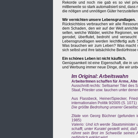
Rekorde und noch nie gab es so viel pri
mittlerweile so stark automatisiert sind, das
die nötigen und unnötigen Güter herzustellen
Wir vernichten unsere Lebensgrundlagen.
Rücksichtslos verbrauchen wir alle Ressourc
dem Schaden, den wir auf der Welt anrichte
selten, welche Wälder, welche Regionen, we
gerodet, überflutet, bedroht und verseuch
Lebensgrundlagen werden leichtfertig aufs Sp
Was brauchen wir zum Leben? Was macht u
sich selbst und ihre tatsächliche Bedürfniss
Ein schönes Leben ist nicht käuflich.
Genügsamkeit ist eine Eigenschaft, die in u
und Werbung immer neue Dinge, die wir unb
Im Original: Arbeitswahn
ArbeiterInnen schaffen für Arme, Alte 
Ausschnitt rechts: Seltsamer Titel des 
Staat, Priester usw. tauchen unter denen
Aus Flassbeck, Heiner/Spiecker, Fried
internationalen Politik 9/2005 (S. 1071)
Die größte Bedrohung unserer Gesellsch
Zitate von Georg Büchner (gefunden in
1985)
Valerio: Und ich werde Staatsminister 
schafft, unter Kuratel gestellt wird, daß
rühmt sein Brot im Schweiße seines A
gefährlich erklärt wird.