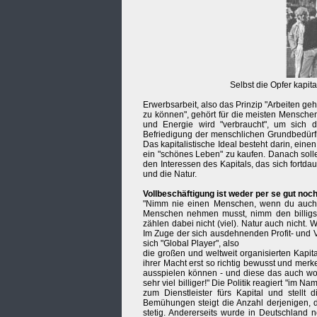
Selbst die Opfer kapita
Erwerbsarbeit, also das Prinzip "Arbeiten 
zu können", gehört für die meisten Menschen
und Energie wird "verbraucht", um sich di
Befriedigung der menschlichen Grundbedürfn
Das kapitalistische Ideal besteht darin, ein
ein "schönes Leben" zu kaufen. Danach solle
den Interessen des Kapitals, das sich fortdau
und die Natur.
Vollbeschäftigung ist weder per se gut noch 
"Nimm nie einen Menschen, wenn du auch 
Menschen nehmen musst, nimm den billigste
zählen dabei nicht (viel). Natur auch nicht. 
Im Zuge der sich ausdehnenden Profit- und 
sich "Global Player", also
die großen und weltweit organisierten Kapit
ihrer Macht erst so richtig bewusst und mer
ausspielen können - und diese das auch wol
sehr viel billiger!" Die Politik reagiert "im 
zum Dienstleister fürs Kapital und stellt 
Bemühungen steigt die Anzahl derjenigen, d
stetig. Andererseits wurde in Deutschland n