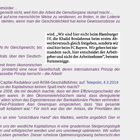
stmörder ...
s genießt nicht, weil ihm die Arbeit die Genußorgane stumpf macht ...
eld auf eine menschliche Weise zu verdienen, es finden, in der Lotterie
stehlen, wenn man die Geschicklichkeit hat keine Gewissensbisse zu
ht ihr Gleichgewicht, bis
lrats über den Deutsch-
t mit ihrem ökonomischen
(entsteht) eine neue Gesellschaft, deren internationales Prinzip der
asselbe Prinzip herrscht – die Arbeit!
Capital-Redakteur und INSM-Geschäftsführer, auf:
Telepolis, 4.3.2014
ass der Kapitalismus keinen Spaß mehr macht?
e 2008, die mir deutlich machte, dass wir dem Effizienzgeschwätz der
en waren. In den Ökonomielehrbüchern stand, dass deregulierte
l allein schon das Eigeninteresse der Bankaktionäre Pleiten verhindert.
d-Präsident Alan Greenspan eingestehen, dass "das gesamte
haft kollabiert war." Für mich war das der Anlass, die Prioritäten des
n an eine "unsichtbare Hand" des Marktes, welche angeblich Gier in
m uns der westliche Kapitalismus in eine gnadenlose Steigerungslogik
ser und erfolgreicher werden und uns unentwegt optimieren. Wir sollen
s Leben genießen. Dieser ruhelose Optimierungszwang beherrscht den