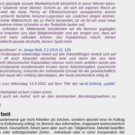
sch geprägte soziale Marktwirtschaft allmählich in einen Winner-takes-
sige Gewinne einer kleinen Schicht zu, die sich ein eigenes Reich an
 wird der letzte Penny an Effizienzreserven rausgepresst, wovon
 schlecht bezahlte Amazon-Lageristen ein Liedchen singen können.
herte Mittelschicht, die zu Recht bezweifelt, ob sie für ein paar neue
inne immer schneller in der Tretmühle laufen soll.
zufrieden ist. Mittlerweile bemitleiden wir die Burnout geplagten
ir empören uns über Billiglohnländer und wir sorgen uns, dass wir
icht mehr mithalten können. Der Kapitalismus macht, seinen
vielleicht gerade deshalb), keinen Spaß mehr.
ersöhnen", in:
Junge Welt, 3.2.2016 (S. 12f)
ortbestand notwendige Arbeit auf alle Arbeitsfähigen verteilt und auf
eile oft auch Absurde) verzichtet wird und wenn der aus dem
leiß ökonomischer Kapazitäten ebenso nicht mehr anfallen würde wie
uchsdynamik resultierenden Kosten durch Arbeitslosigkeit, psychische
erstörung, bräuchte der individuelle Einsatz für die gesellschaftlich
ch kaum den Umfang übersteigen, der heute wöchentlich nötig ist.
g zum Aktionstag 14.9.2002 auf dem Titel der
ver.di-Zeitung „publik“
beitsplatz ist kein Leben schön
ist auch ein Aufruf, sich an den kommenden Bundestagswahlen zu
)
rbeit
santerweise gar nicht Arbeiten als solches, sondern speziell eine im Auftrag
eine Entlohnung erfolgt, im Bereich des informellen, insgesamt wahrscheinlich
eit, Hausarbeit). Arbeit kann aber auch als Tätigkeit bzw. Aktivität begriffen
oder selbstgesetzten Zielen - individuell oder in einer Kooperation der