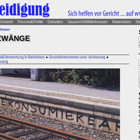
Umwelt
Theorie&Politik
Debatten
Saasen/GI/Mittelhessen
Materialien
Se
 Arbeit
 ZWÄNGE
t&Verwertung in Betrieben
●
Grundeinkommen und -sicherung
●
zwang