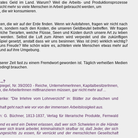
vates Geld im Land. Warum? Weil die Arbeits- und Produktionsprozesse
s nicht mehr so viele Menschen in Arbeit gebraucht werden, um
, die wir konsumieren.
en, die wir auf der Erde finden. Wenn wir Autofahren, fragen wir nicht nach
n, sondern nach den Kosten, die unseren Geldbeutel betreffen. Wir fragen
lche Tierarten, welche Flüsse, Seen und Küsten durch unsere Art zu leben
t werden. Selbst die Luft zum Atmen wird verpestet und die zukünftigen
iel gesetzt, anstatt dass wir uns besinnen: Was ist (mir) wirklich wichtig?
ns Freude? Wie schön wäre es, achteten viele Menschen etwas mehr auf
e und auf ihre Umgebung.
nserer Zeit fast zu einem Fremdwort geworden ist. Täglich verheißen Medien
edingt brauchen.
...?
Spiegel, Nr. 39/2003 - Reiche, UnternehmerInnen, KapitalbesitzerInnen,
, die ArbeiterInnen mitfinanzieren müssen, gar nicht mehr auf ...
erike: "Die Irrlehre vom Lohnverzicht" in: Blätter zur deutschen und
aft geht nach wie vor von der immensen Arbeitslosigkeit aus.
: G. Büchner, 1813-1837, Verlag für literarische Produkte, Fernwald
und es wird ein Dekret erlassen, daß wer sich Schwielen in die Hände
 wer sich krank arbeitet, kriminalistisch strafbar ist, daß Jeder, der sich
ngesichts zu essen, für verrückt und der menschlichen Gesellschaft