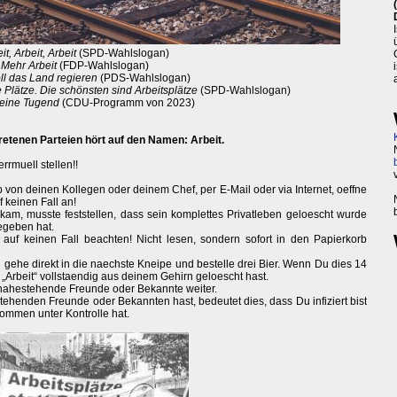
it, Arbeit, Arbeit
(SPD-Wahlslogan)
Mehr Arbeit
(FDP-Wahlslogan)
oll das Land regieren
(PDS-Wahlslogan)
 Plätze. Die schönsten sind Arbeitsplätze
(SPD-Wahlslogan)
t eine Tugend
(CDU-Programm von 2023)
tretenen Parteien hört auf den Namen: Arbeit.
rrmuell stellen!!
von deinen Kollegen oder deinem Chef, per E-Mail oder via Internet, oeffne
f keinen Fall an!
g kam, musste feststellen, dass sein komplettes Privatleben geloescht wurde
egeben hat.
auf keinen Fall beachten! Nicht lesen, sondern sofort in den Papierkorb
ehe direkt in die naechste Kneipe und bestelle drei Bier. Wenn Du dies 14
u „Arbeit“ vollstaendig aus deinem Gehirn geloescht hast.
 nahestehende Freunde oder Bekannte weiter.
stehenden Freunde oder Bekannten hast, bedeutet dies, dass Du infiziert bist
kommen unter Kontrolle hat.