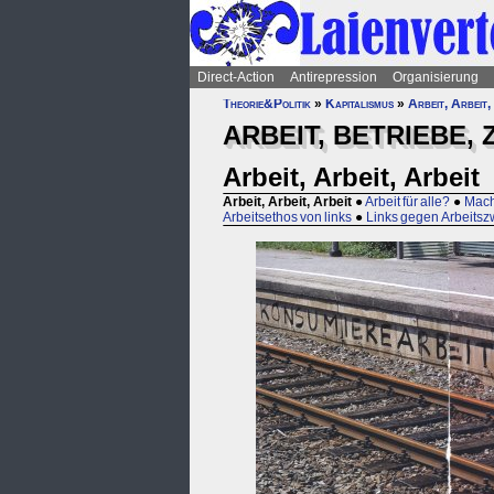
Direct-Action
Antirepression
Organisierung
Theorie&Politik
»
Kapitalismus
»
Arbeit, Arbeit,
ARBEIT, BETRIEBE,
Arbeit, Arbeit, Arbeit
Arbeit, Arbeit, Arbeit
●
Arbeit für alle?
●
Mach
Arbeitsethos von links
●
Links gegen Arbeits