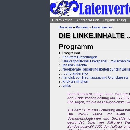
Direct-Action
Antirepression
Organisierung
Debatten
»
Parteien
»
Linke: Inhalte
DIE LINKE.INHALTE 
Programm
1.
Programm
2.
Konkrete Einzelfragen
3.
Umweltpolitik der Linkspartei ... zwischen 
4.
Inhalte? Rechte ...
5.
Neoliberale Regierungsbeteiligung in Berlin 
6.
... und anderswo
7.
Fanclub von Rechtsstaat und Grundgesetz
8.
Kritik an Inhalten
9.
Links
Bodo Ramelow, einige Jahre Star der P
der Süddeutschen Zeitung am 15.2.202
Alle sagen, ich bin das Bürgerlichste, w
Aus dem "Aufruf zur Gründung einer neu
Die WASG wurde vor allem von 
Sozialdemokratinnen und Sozialdemo
gegründet. Über vier Millionen 
Bundestagswahl 2005 den Auftrag, eine