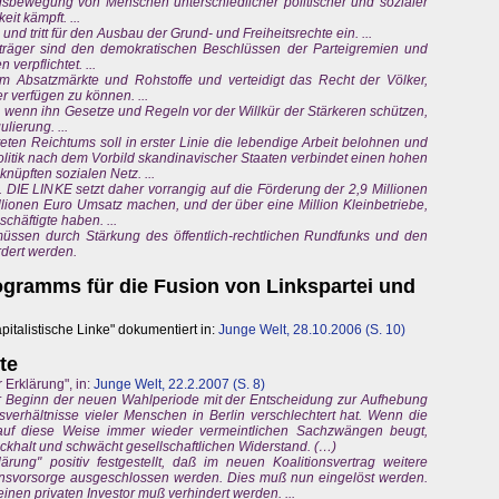
sbewegung von Menschen unterschiedlicher politischer und sozialer
it kämpft. ...
d tritt für den Ausbau der Grund- und Freiheitsrechte ein. ...
träger sind den demokratischen Beschlüssen der Parteigremien und
erpflichtet. ...
e um Absatzmärkte und Rohstoffe und verteidigt das Recht der Völker,
r verfügen zu können. ...
, wenn ihn Gesetze und Regeln vor der Willkür der Stärkeren schützen,
lierung. ...
ten Reichtums soll in erster Linie die lebendige Arbeit belohnen und
spolitik nach dem Vorbild skandinavischer Staaten verbindet einen hohen
nüpften sozialen Netz. ...
... DIE LINKE setzt daher vorrangig auf die Förderung der 2,9 Millionen
lionen Euro Umsatz machen, und der über eine Million Kleinbetriebe,
chäftigte haben. ...
t müssen durch Stärkung des öffentlich-rechtlichen Rundfunks und den
rdert werden.
gramms für die Fusion von Linkspartei und
pitalistische Linke" dokumentiert in:
Junge Welt, 28.10.2006 (S. 10)
te
 Erklärung", in:
Junge Welt, 22.2.2007 (S. 8)
er Beginn der neuen Wahlperiode mit der Entscheidung zur Aufhebung
erhältnisse vieler Menschen in Berlin verschlechtert hat. Wenn die
 auf diese Weise immer wieder vermeintlichen Sachzwängen beugt,
Rückhalt und schwächt gesellschaftlichen Widerstand. (…)
rung" positiv festgestellt, daß im neuen Koalitionsvertrag weitere
einsvorsorge ausgeschlossen werden. Dies muß nun eingelöst werden.
inen privaten Investor muß verhindert werden. ...