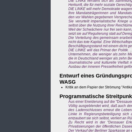
DIE LINKE versteht sich als Sammlung
Herkunft, die für mehr soziale Gerechtigke
DIE LINKE will mehr Demokratie wagen un
Ihre Mandatsträgerinnen und Mandats
den vor Wahlen gegebenen Versprechen v
Sie verurteilt imperialistische Krieg
selbst über die Nutzung ihrer Reichtüme
Weil der Schwächere nur frei sein kann
setzt sie auf Regulierung statt auf Deregu
Die Verteilung des gemeinsam erarbeite
nicht das tote Kapital. Eine Wirtschaft
Beschäftigungsstand mit einem dicht gek
DIE LINKE will das Primat der Politik. 
Unternehmen, die weniger als zehn Mil
die in Deutschland weniger als zehn Bes
Journalistische und kulturelle Vielfal
Ausbau der inneren Pressefreiheit gefö
Entwurf eines Gründungspro
WASG
Kritik an dem Papier der Strömung "Antika
Programmatische Streitpunk
Aus einer Erwiderung auf die "Dessauer
Völlig ausgeblendet wird, daß auch d
des Ladenschlusses erneut die Lebensv
Linke in Regierungsbeteiligung sich
entzaubert sie sich selbst, verliert an 
Zu Recht wird in der "Dessauer Erklä
Privatisierungen der öffentlichen Das
Der Verkauf der Berliner Sparkasse an e