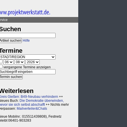
rvice
Suchen
Hilfe
Termine
vergangene Termine anzeigen
Weiterlesen
Kreis Gießen: B49-Neubau verhindern
++
Neues Buch:
Die Demokratie überwinden,
bevor sie sich selbst abschafft
++ Nichts mehr
verpassen:
Mailverteiler&Chats
Neue Mobilnr.: 015511439808), Festnetz
bleibt 06401-903283