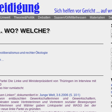
Umwelt
Theorie&Politik
Debatten
Saasen/GI/Mittelhessen
Materialien
Se
... WO? WELCHE?
Neoliberalismus und rechter Ökologie
...
artei Die Linke und Ministerpräsident von Thüringen im Interview mit
0
as hier rumlatscht.
en Linken", dokumentiert in:
Junge Welt, 3.6.2006 (S. 10 f.)
enttäuschten Gewerkschafterinnen und Gewerkschaftern,
kraten sowie Vertreterinnen und Vertretern sozialer Bewegungen
Wählerinnen und Wähler gaben Linkspartei und WASG bei der
 neue linke Partei zu gründen.