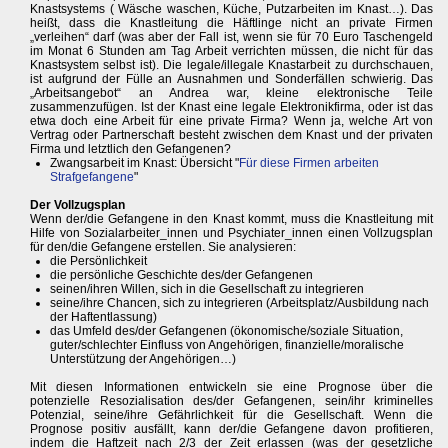
Knastsystems ( Wäsche waschen, Küche, Putzarbeiten im Knast…). Das
heißt, dass die Knastleitung die Häftlinge nicht an private Firmen
„verleihen“ darf (was aber der Fall ist, wenn sie für 70 Euro Taschengeld
im Monat 6 Stunden am Tag Arbeit verrichten müssen, die nicht für das
Knastsystem selbst ist). Die legale/illegale Knastarbeit zu durchschauen,
ist aufgrund der Fülle an Ausnahmen und Sonderfällen schwierig. Das
„Arbeitsangebot“ an Andrea war, kleine elektronische Teile
zusammenzufügen. Ist der Knast eine legale Elektronikfirma, oder ist das
etwa doch eine Arbeit für eine private Firma? Wenn ja, welche Art von
Vertrag oder Partnerschaft besteht zwischen dem Knast und der privaten
Firma und letztlich den Gefangenen?
Zwangsarbeit im Knast: Übersicht "
Für diese Firmen arbeiten
Strafgefangene
"
Der Vollzugsplan
Wenn der/die Gefangene in den Knast kommt, muss die Knastleitung mit
Hilfe von Sozialarbeiter_innen und Psychiater_innen einen Vollzugsplan
für den/die Gefangene erstellen. Sie analysieren:
die Persönlichkeit
die persönliche Geschichte des/der Gefangenen
seinen/ihren Willen, sich in die Gesellschaft zu integrieren
seine/ihre Chancen, sich zu integrieren (Arbeitsplatz/Ausbildung nach
der Haftentlassung)
das Umfeld des/der Gefangenen (ökonomische/soziale Situation,
guter/schlechter Einfluss von Angehörigen, finanzielle/moralische
Unterstützung der Angehörigen…)
Mit diesen Informationen entwickeln sie eine Prognose über die
potenzielle Resozialisation des/der Gefangenen, sein/ihr kriminelles
Potenzial, seine/ihre Gefährlichkeit für die Gesellschaft. Wenn die
Prognose positiv ausfällt, kann der/die Gefangene davon profitieren,
indem die Haftzeit nach 2/3 der Zeit erlassen (was der gesetzliche