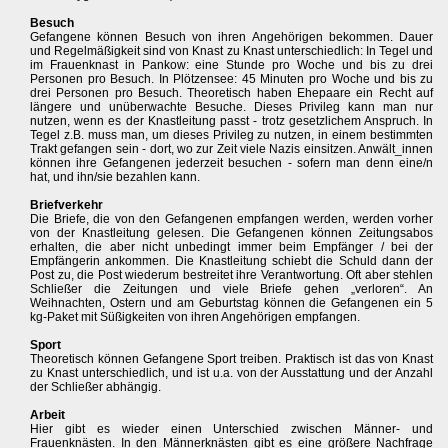
Besuch
Gefangene können Besuch von ihren Angehörigen bekommen. Dauer
und Regelmäßigkeit sind von Knast zu Knast unterschiedlich: In Tegel und
im Frauenknast in Pankow: eine Stunde pro Woche und bis zu drei
Personen pro Besuch. In Plötzensee: 45 Minuten pro Woche und bis zu
drei Personen pro Besuch. Theoretisch haben Ehepaare ein Recht auf
längere und unüberwachte Besuche. Dieses Privileg kann man nur
nutzen, wenn es der Knastleitung passt - trotz gesetzlichem Anspruch. In
Tegel z.B. muss man, um dieses Privileg zu nutzen, in einem bestimmten
Trakt gefangen sein - dort, wo zur Zeit viele Nazis einsitzen. Anwält_innen
können ihre Gefangenen jederzeit besuchen - sofern man denn eine/n
hat, und ihn/sie bezahlen kann.
Briefverkehr
Die Briefe, die von den Gefangenen empfangen werden, werden vorher
von der Knastleitung gelesen. Die Gefangenen können Zeitungsabos
erhalten, die aber nicht unbedingt immer beim Empfänger / bei der
Empfängerin ankommen. Die Knastleitung schiebt die Schuld dann der
Post zu, die Post wiederum bestreitet ihre Verantwortung. Oft aber stehlen
Schließer die Zeitungen und viele Briefe gehen „verloren“. An
Weihnachten, Ostern und am Geburtstag können die Gefangenen ein 5
kg-Paket mit Süßigkeiten von ihren Angehörigen empfangen.
Sport
Theoretisch können Gefangene Sport treiben. Praktisch ist das von Knast
zu Knast unterschiedlich, und ist u.a. von der Ausstattung und der Anzahl
der Schließer abhängig.
Arbeit
Hier gibt es wieder einen Unterschied zwischen Männer- und
Frauenknästen. In den Männerknästen gibt es eine größere Nachfrage