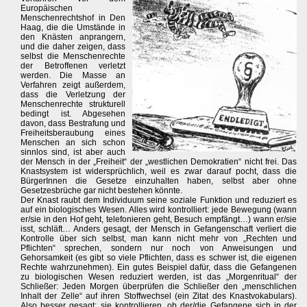
Europäischen
Menschenrechtshof in Den
Haag, die die Umstände in
den Knästen anprangern,
und die daher zeigen, dass
selbst die Menschenrechte
der Betroffenen verletzt
werden. Die Masse an
Verfahren zeigt außerdem,
dass die Verletzung der
Menschenrechte strukturell
bedingt ist. Abgesehen
davon, dass Bestrafung und
Freiheitsberaubung eines
Menschen an sich schon
sinnlos sind, ist aber auch
der Mensch in der „Freiheit“ der „westlichen Demokratien“ nicht frei. Das
Knastsystem ist widersprüchlich, weil es zwar darauf pocht, dass die
BürgerInnen die Gesetze einzuhalten haben, selbst aber ohne
Gesetzesbrüche gar nicht bestehen könnte.
Der Knast raubt dem Individuum seine soziale Funktion und reduziert es
auf ein biologisches Wesen. Alles wird kontrolliert: jede Bewegung (wann
er/sie in den Hof geht, telefonieren geht, Besuch empfängt…) wann er/sie
isst, schläft… Anders gesagt, der Mensch in Gefangenschaft verliert die
Kontrolle über sich selbst, man kann nicht mehr von „Rechten und
Pflichten“ sprechen, sondern nur noch von Anweisungen und
Gehorsamkeit (es gibt so viele Pflichten, dass es schwer ist, die eigenen
Rechte wahrzunehmen). Ein gutes Beispiel dafür, dass die Gefangenen
zu biologischen Wesen reduziert werden, ist das „Morgenritual“ der
Schließer: Jeden Morgen überprüfen die Schließer den „menschlichen
Inhalt der Zelle“ auf ihren Stoffwechsel (ein Zitat des Knastvokabulars).
Also besser gesagt: sie kontrollieren, ob der/die Gefangene sich in der