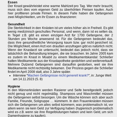
Essen
Der Knast gewährleistet eine warme Mahlzeit pro Tag. Wer mehr braucht,
muss sich dies vom eigenen Geld zu überhöhten Preisen kaufen. Auch
hier profitieren private Firmen. In diesem Falle haben die Gefangenen
zwei Möglichkeiten, um ihr Essen zu finanzieren:
Gesundheit
Die Sterblichkeit in den Knästen ist um vieles höher als in Freiheit. Es gibt
wenig medizinisch geschultes Personal, und wenn, dann ist es selten da.
In Tegel z.B. gibt es einen einzigen Arzt für 1700 Gefangene, der 2
Stunden pro Woche anwesend ist. Für die Gefangenen bedeutet das,
dass ihre gesundheitliche Versorgung kaum bzw. gar nicht gesichert ist.
Die Möglichkeit, einen Arzt von draußen anzufragen gibt es natürlich nicht.
Wenn der Knastarzt sie untersucht, bedeutet das jedoch nicht, dass sie
tatsächlich die Behandlung kriegen, die sie brauchen. Im Jahre 2005 kam
es zudem im Knast in Moabit zu einem Medikamentskandal: Schließer
hatten Medikamente aus der Knastapotheke gestohlen und weiterverkauft.
Mehrere Dutzend Gefangenen sind daraufhin gestorben, weil sie ihre
Medikamente nicht rechtzeitig bekamen. Der Prozess gegen die Schließer
findet im April 2008 statt, also 3 Jahre später.
Interview "
Machen Gefängnisse nicht generell krank?
", in: Junge Welt
am 14.11.2023 (S. 8)
Hygiene
In den Männerknästen werden Rasierer und Seife bereitgestellt, jedoch
nicht genug und nicht regelmäßig. Shampoos und Waschmittel müssen
die Gefangenen selbst besorgen. Um die Wäsche können sich aber auch
Familie, Freunde, Soligruppe … kümmern. In den Frauenknästen müssen
sich die Gefangenen um alles selbst kümmern, was problematisch ist, vor
allem wenn sie kein Geld zur Verfügung haben (hygienisch problematisch
wird es z.B. wenn sie ihre Regelblutungen haben und kein Geld, um sich
Damenhygiene zu kaufen).