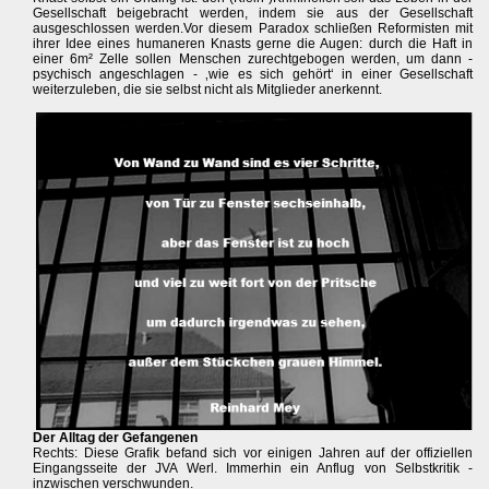
Gesellschaft beigebracht werden, indem sie aus der Gesellschaft
ausgeschlossen werden.Vor diesem Paradox schließen Reformisten mit
ihrer Idee eines humaneren Knasts gerne die Augen: durch die Haft in
einer 6m² Zelle sollen Menschen zurechtgebogen werden, um dann -
psychisch angeschlagen - ‚wie es sich gehört‘ in einer Gesellschaft
weiterzuleben, die sie selbst nicht als Mitglieder anerkennt.
Der Alltag der Gefangenen
Rechts: Diese Grafik befand sich vor einigen Jahren auf der offiziellen
Eingangsseite der JVA Werl. Immerhin ein Anflug von Selbstkritik -
inzwischen verschwunden.