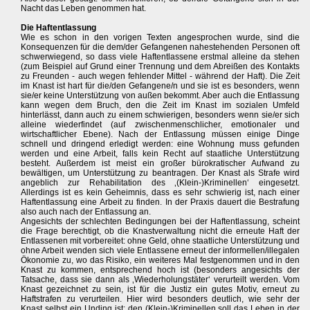
Nacht das Leben genommen hat.
Die Haftentlassung
Wie es schon in den vorigen Texten angesprochen wurde, sind die
Konsequenzen für die dem/der Gefangenen nahestehenden Personen oft
schwerwiegend, so dass viele Haftentlassene erstmal alleine da stehen
(zum Beispiel auf Grund einer Trennung und dem Abreißen des Kontakts
zu Freunden - auch wegen fehlender Mittel - während der Haft). Die Zeit
im Knast ist hart für die/den Gefangene/n und sie ist es besonders, wenn
sie/er keine Unterstützung von außen bekommt. Aber auch die Entlassung
kann wegen dem Bruch, den die Zeit im Knast im sozialen Umfeld
hinterlässt, dann auch zu einem schwierigen, besonders wenn sie/er sich
alleine wiederfindet (auf zwischenmenschlicher, emotionaler und
wirtschaftlicher Ebene). Nach der Entlassung müssen einige Dinge
schnell und dringend erledigt werden: eine Wohnung muss gefunden
werden und eine Arbeit, falls kein Recht auf staatliche Unterstützung
besteht. Außerdem ist meist ein großer bürokratischer Aufwand zu
bewältigen, um Unterstützung zu beantragen. Der Knast als Strafe wird
angeblich zur Rehabilitation des ‚(Klein-)Kriminellen‘ eingesetzt.
Allerdings ist es kein Geheimnis, dass es sehr schwierig ist, nach einer
Haftentlassung eine Arbeit zu finden. In der Praxis dauert die Bestrafung
also auch nach der Entlassung an.
Angesichts der schlechten Bedingungen bei der Haftentlassung, scheint
die Frage berechtigt, ob die Knastverwaltung nicht die erneute Haft der
Entlassenen mit vorbereitet: ohne Geld, ohne staatliche Unterstützung und
ohne Arbeit wenden sich viele Entlassene erneut der informellen/illegalen
Ökonomie zu, wo das Risiko, ein weiteres Mal festgenommen und in den
Knast zu kommen, entsprechend hoch ist (besonders angesichts der
Tatsache, dass sie dann als ‚Wiederholungstäter‘ verurteilt werden. Vom
Knast gezeichnet zu sein, ist für die Justiz ein gutes Motiv, erneut zu
Haftstrafen zu verurteilen. Hier wird besonders deutlich, wie sehr der
Knast selbst ein Unding ist: den (Klein-)Kriminellen soll das Leben in der