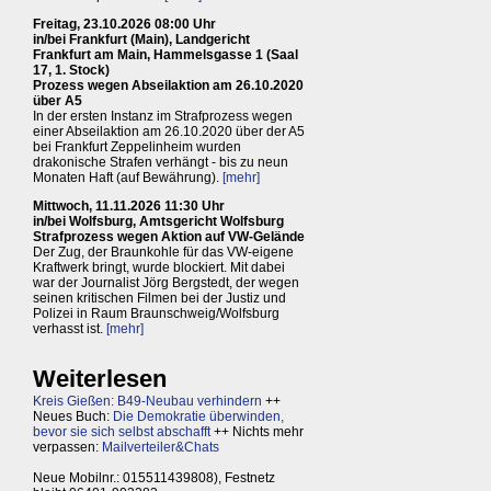
Freitag, 23.10.2026 08:00 Uhr
in/bei Frankfurt (Main), Landgericht
Frankfurt am Main, Hammelsgasse 1 (Saal
17, 1. Stock)
Prozess wegen Abseilaktion am 26.10.2020
über A5
In der ersten Instanz im Strafprozess wegen
einer Abseilaktion am 26.10.2020 über der A5
bei Frankfurt Zeppelinheim wurden
drakonische Strafen verhängt - bis zu neun
Monaten Haft (auf Bewährung).
[mehr]
Mittwoch, 11.11.2026 11:30 Uhr
in/bei Wolfsburg, Amtsgericht Wolfsburg
Strafprozess wegen Aktion auf VW-Gelände
Der Zug, der Braunkohle für das VW-eigene
Kraftwerk bringt, wurde blockiert. Mit dabei
war der Journalist Jörg Bergstedt, der wegen
seinen kritischen Filmen bei der Justiz und
Polizei in Raum Braunschweig/Wolfsburg
verhasst ist.
[mehr]
Weiterlesen
Kreis Gießen: B49-Neubau verhindern
++
Neues Buch:
Die Demokratie überwinden,
bevor sie sich selbst abschafft
++ Nichts mehr
verpassen:
Mailverteiler&Chats
Neue Mobilnr.: 015511439808), Festnetz