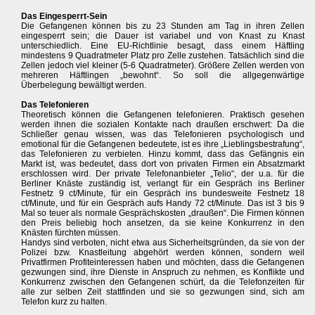
Das Eingesperrt-Sein
Die Gefangenen können bis zu 23 Stunden am Tag in ihren Zellen
eingesperrt sein; die Dauer ist variabel und von Knast zu Knast
unterschiedlich. Eine EU-Richtlinie besagt, dass einem Häftling
mindestens 9 Quadratmeter Platz pro Zelle zustehen. Tatsächlich sind die
Zellen jedoch viel kleiner (5-6 Quadratmeter). Größere Zellen werden von
mehreren Häftlingen „bewohnt“. So soll die allgegenwärtige
Überbelegung bewältigt werden.
Das Telefonieren
Theoretisch können die Gefangenen telefonieren. Praktisch gesehen
werden ihnen die sozialen Kontakte nach draußen erschwert: Da die
Schließer genau wissen, was das Telefonieren psychologisch und
emotional für die Gefangenen bedeutete, ist es ihre „Lieblingsbestrafung“,
das Telefonieren zu verbieten. Hinzu kommt, dass das Gefängnis ein
Markt ist, was bedeutet, dass dort von privaten Firmen ein Absatzmarkt
erschlossen wird. Der private Telefonanbieter „Telio“, der u.a. für die
Berliner Knäste zuständig ist, verlangt für ein Gespräch ins Berliner
Festnetz 9 ct/Minute, für ein Gespräch ins bundesweite Festnetz 18
ct/Minute, und für ein Gespräch aufs Handy 72 ct/Minute. Das ist 3 bis 9
Mal so teuer als normale Gesprächskosten „draußen“. Die Firmen können
den Preis beliebig hoch ansetzen, da sie keine Konkurrenz in den
Knästen fürchten müssen.
Handys sind verboten, nicht etwa aus Sicherheitsgründen, da sie von der
Polizei bzw. Knastleitung abgehört werden können, sondern weil
Privatfirmen Profiteinteressen haben und möchten, dass die Gefangenen
gezwungen sind, ihre Dienste in Anspruch zu nehmen, es Konflikte und
Konkurrenz zwischen den Gefangenen schürt, da die Telefonzeiten für
alle zur selben Zeit stattfinden und sie so gezwungen sind, sich am
Telefon kurz zu halten.