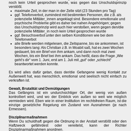
noch kein Urteil gesprochen wurde, was gegen das Unschuldsprinzip
verstößt.
maximale Zeit, in der man in der Zelle sitzt (23 Stunden pro Tag)
ggf. Telefonverbot, zumindest mit bestimmten Personen, die z.B. als
potenzielle Mittäter_innen angeklagt sind. Besondere emotionale und
psychische Probleme gibt es daher bei nahen Angehörigen; gegen
das Unschuldsprinzip wird auch hier verstoßen, wenn gegen den/die
potenzielle Mittäter_in noch kein Urteil gesprochen wurde
ggf. Besuchsverbot unter den selben Konditionen wie bei dem
Telefonverbot
alle Briefe werden mitgelesen, die Zeitspanne, bis sie ankommen, ist
besonders lang: Als Christian z.B. in Moabit saß, hat es zwei Wochen
gedauert, bis ein Brief von ihm ankam, und dann noch mal zwei
Wochen, bis ein Brief bei ihm ankam. Das heißt, dass die Frage „Wie
geht’s dir“ vom 1. Juni, erst am 1. Juli mit „gut“ oder „schlecht“
beantwortet werden konnte.
Es wird alles dafür getan, dass der/die Gefangene wenig Kontakt zur
Außenwelt hat, was menschlich, emotional und seelisch nicht einfach zu
verkraften ist.
Gewalt, Brutalität und Demütigungen
Das Gefängnis ist ein undurchsichtiger Ort, der wenig von außen
kontrolliert wird, und wo der Einblick von außen so weit wie möglich
vermieden wird. Eben wie in einer Institution im rechtsfreien Raum, ist die
einzige gesetzliche Regelung ein Zustand von Ausnahmen (je nach
Ermessen).
Disziplinarmaßnahmen
Wenn Du schuldhaft gegen die Ordnung in der Anstalt verstößt oder den
Haftzweck gefährdest oder vereitelst, kann der Richter
Disziplinarmaßnahmen anordnen.