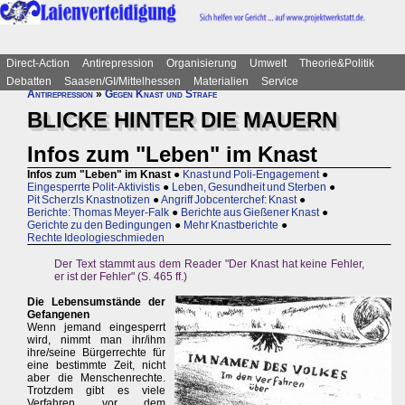
Direct-Action
Antirepression
Organisierung
Umwelt
Theorie&Politik
Debatten
Saasen/GI/Mittelhessen
Materialien
Service
Antirepression
»
Gegen Knast und Strafe
BLICKE HINTER DIE MAUERN
Infos zum "Leben" im Knast
Infos zum "Leben" im Knast
●
Knast und Poli-Engagement
●
Eingesperrte Polit-Aktivistis
●
Leben, Gesundheit und Sterben
●
Pit Scherzls Knastnotizen
●
Angriff Jobcenterchef: Knast
●
Berichte: Thomas Meyer-Falk
●
Berichte aus Gießener Knast
●
Gerichte zu den Bedingungen
●
Mehr Knastberichte
●
Rechte Ideologieschmieden
Der Text stammt aus dem Reader "Der Knast hat keine Fehler,
er ist der Fehler" (S. 465 ff.)
Die Lebensumstände der
Gefangenen
Wenn jemand eingesperrt
wird, nimmt man ihr/ihm
ihre/seine Bürgerrechte für
eine bestimmte Zeit, nicht
aber die Menschenrechte.
Trotzdem gibt es viele
Verfahren vor dem