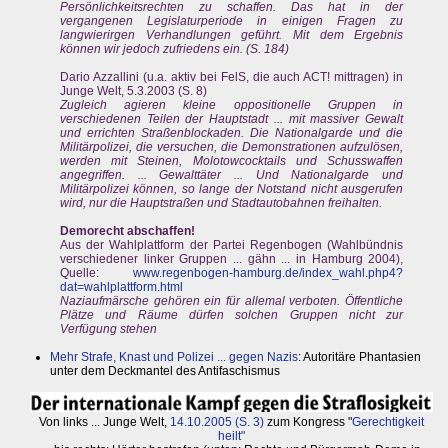
Persönlichkeitsrechten zu schaffen. Das hat in der
vergangenen Legislaturperiode in einigen Fragen zu
langwierirgen Verhandlungen geführt. Mit dem Ergebnis
können wir jedoch zufriedens ein. (S. 184)
Dario Azzallini (u.a. aktiv bei FelS, die auch ACT! mittragen) in
Junge Welt, 5.3.2003 (S. 8)
Zugleich agieren kleine oppositionelle Gruppen in
verschiedenen Teilen der Hauptstadt ... mit massiver Gewalt
und errichten Straßenblockaden. Die Nationalgarde und die
Militärpolizei, die versuchen, die Demonstrationen aufzulösen,
werden mit Steinen, Molotowcocktails und Schusswaffen
angegriffen. ... Gewalttäter ... Und Nationalgarde und
Militärpolizei können, so lange der Notstand nicht ausgerufen
wird, nur die Hauptstraßen und Stadtautobahnen freihalten.
Demorecht abschaffen!
Aus der Wahlplattform der Partei Regenbogen (Wahlbündnis
verschiedener linker Gruppen ... gähn ... in Hamburg 2004),
Quelle:
www.regenbogen-hamburg.de/index_wahl.php4?
dat=wahlplattform.html
Naziaufmärsche gehören ein für allemal verboten. Öffentliche
Plätze und Räume dürfen solchen Gruppen nicht zur
Verfügung stehen
Mehr Strafe, Knast und Polizei ... gegen Nazis
: Autoritäre Phantasien
unter dem Deckmantel des Antifaschismus
Von links ... Junge Welt,
14.10.2005 (S. 3)
zum Kongress "
Gerechtigkeit
heilt"