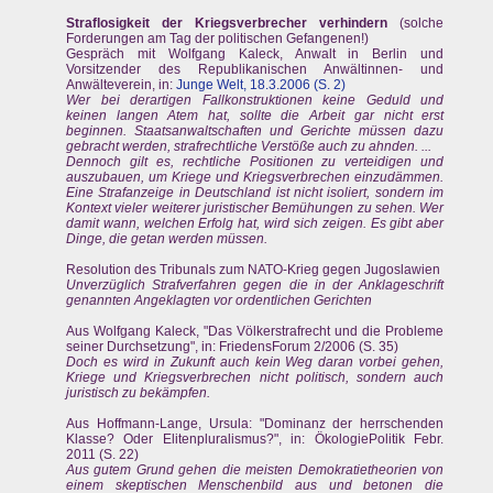
Straflosigkeit der Kriegsverbrecher verhindern
(solche
Forderungen am Tag der politischen Gefangenen!)
Gespräch mit Wolfgang Kaleck, Anwalt in Berlin und
Vorsitzender des Republikanischen Anwältinnen- und
Anwälteverein, in:
Junge Welt, 18.3.2006 (S. 2)
Wer bei derartigen Fallkonstruktionen keine Geduld und
keinen langen Atem hat, sollte die Arbeit gar nicht erst
beginnen. Staatsanwaltschaften und Gerichte müssen dazu
gebracht werden, strafrechtliche Verstöße auch zu ahnden. ...
Dennoch gilt es, rechtliche Positionen zu verteidigen und
auszubauen, um Kriege und Kriegsverbrechen einzudämmen.
Eine Strafanzeige in Deutschland ist nicht isoliert, sondern im
Kontext vieler weiterer juristischer Bemühungen zu sehen. Wer
damit wann, welchen Erfolg hat, wird sich zeigen. Es gibt aber
Dinge, die getan werden müssen.
Resolution des Tribunals zum NATO-Krieg gegen Jugoslawien
Unverzüglich Strafverfahren gegen die in der Anklageschrift
genannten Angeklagten vor ordentlichen Gerichten
Aus Wolfgang Kaleck, "Das Völkerstrafrecht und die Probleme
seiner Durchsetzung", in: FriedensForum 2/2006 (S. 35)
Doch es wird in Zukunft auch kein Weg daran vorbei gehen,
Kriege und Kriegsverbrechen nicht politisch, sondern auch
juristisch zu bekämpfen.
Aus Hoffmann-Lange, Ursula: "Dominanz der herrschenden
Klasse? Oder Elitenpluralismus?", in: ÖkologiePolitik Febr.
2011 (S. 22)
Aus gutem Grund gehen die meisten Demokratietheorien von
einem skeptischen Menschenbild aus und betonen die