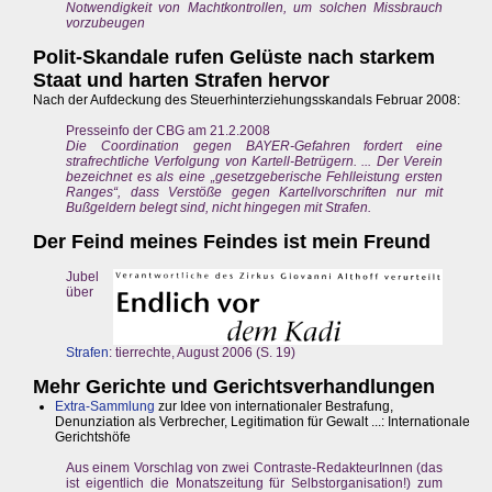
Notwendigkeit von Machtkontrollen, um solchen Missbrauch
vorzubeugen
Polit-Skandale rufen Gelüste nach starkem
Staat und harten Strafen hervor
Nach der Aufdeckung des Steuerhinterziehungsskandals Februar 2008:
Presseinfo der CBG am 21.2.2008
Die Coordination gegen BAYER-Gefahren fordert eine
strafrechtliche Verfolgung von Kartell-Betrügern. ... Der Verein
bezeichnet es als eine „gesetzgeberische Fehlleistung ersten
Ranges“, dass Verstöße gegen Kartellvorschriften nur mit
Bußgeldern belegt sind, nicht hingegen mit Strafen.
Der Feind meines Feindes ist mein Freund
Jubel
über
Strafen
: tierrechte, August 2006 (S. 19)
Mehr Gerichte und Gerichtsverhandlungen
Extra-Sammlung
zur Idee von internationaler Bestrafung,
Denunziation als Verbrecher, Legitimation für Gewalt ...: Internationale
Gerichtshöfe
Aus einem Vorschlag von zwei Contraste-RedakteurInnen (das
ist eigentlich die Monatszeitung für Selbstorganisation!) zum