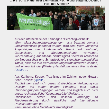
... bis rechts: Härter bestrafen (unten: Rechte und Bürgermob-Demo in
Insel (bei Stendal)!
Aus der Internetseite der Kampagne "Gerechtigkeit heilt"
Wenn Menschenrechtsverletzungen nicht bekannt gemacht
und strafrechtlich geahndet werden, wird den Opfern und ihren
Angehörigen das fundamentale Recht auf Wahrheit,
Gerechtigkeit und Wiedergutmachung verweigert.
Jahrzehntelang anhaltende Straflosigkeit überlässt Menschen
der Ungewissheit und Schutzlosigkeit, signalisiert potentiellen
Tätern, dass sie ihre Verbrechen ungestraft fortsetzen können,
und untergräbt die (Wieder-)Herstellung eines Rechtsstaats.
(
Quelle ...
)
Aus Karlheinz Koppe, "Pazifismus im Zeichen neuer Gewalt.
Zehn Thesen" (
Quelle
)
PazifistInnen sind nicht gegen strafrechtliche Verfolgung von
Delikten, die gegen andere Personen oder ganze
Personengruppen begangen werden, und folglich auch nicht
gegen rechtsstaatliche "Ordnungskräfte" (Polizei). ...
PazifistInnen setzen sich deshalb vorrangig für
Friedenswahrung durch staatliche und internationale
Rechtsordnungen ein ...
Kein Frieden ohne Recht und Gerechtigkeit!