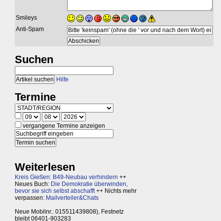
Smileys
Anti-Spam
Suchen
Hilfe
Termine
vergangene Termine anzeigen
Weiterlesen
Kreis Gießen: B49-Neubau verhindern
++
Neues Buch:
Die Demokratie überwinden,
bevor sie sich selbst abschafft
++ Nichts mehr
verpassen:
Mailverteiler&Chats
Neue Mobilnr.: 015511439808), Festnetz
bleibt 06401-903283