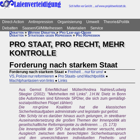
Direct-Action
Antirepression
Organisierung
Umwelt
Theorie&Politik
Debatten
Saasen/GI/Mittelhessen
Materialien
Service
Debatten
»
Weitere Debatten
»
Pro Law-and-Order
Debatten
»
Strategien gegen Repression
»
Pro Repression
PRO STAAT, PRO RECHT, MEHR
KONTROLLE
Forderung nach starkem Staat
Forderung nach starkem Staat
●
Freiheit ... nur für uns!
●
VS, Polizei nur reformieren
●
Pro Staats- und Machtpolitik
●
Machtphantasien von links
●
Links
Aus Gernot Erler/Michael Müller/Andrea Nahles/Ludwig
Stiegler (2002): "Mehrheiten mit Links". J.H.W. Dietz in Bonn
(die AutorInnen sind führende SPDler, die sich zum gemäßigt-
sozialpolitischen Flügel zählen)
Die rot-grüne Koalition hat die klassischen
Sicherheitsaufgaben administrativ und legislativ gut gelöst.
Otto Schily ist es darüber hinaus auch gelungen, in streitbarer
Auseinandersetzung die großen Themen der Innenpolitik als
gesellschaftliche Reformprojekte zu definieren. ... (S. 173)
Die Innenpolitik der SPD hat deshalb immer versucht, einen
Ausgleich zwischen dem berechtigten Sicherheitsanspruch
und den unverzichtbaren individuellen Freiheits- und