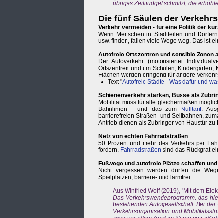
übriges Zeitbudget schmilzt, die erhöht
Die fünf Säulen der Verkeh
Verkehr vermeiden - für eine Politik der k
Wenn Menschen in Stadtteilen und Dörfern (
usw. finden, fallen viele Wege weg. Das ist
Autofreie Ortszentren und sensible Zonen 
Der Autoverkehr (motorisierter Individua
Ortszentren und um Schulen, Kindergärten, 
Flächen werden dringend für andere Verkehr
Text "
Autofreie Städte - Was dafür und wa
Schienenverkehr stärken, Busse als Zubring
Mobilität muss für alle gleichermaßen mögli
Bahnlinien - und das zum
Nulltarif
. Aus
barrierefreien Straßen- und Seilbahnen, zu
Antrieb dienen als Zubringer von Haustür zu 
Netz von echten Fahrradstraßen
50 Prozent und mehr des Verkehrs per Fahr
fördern.
Fahrradstraßen
sind das Rückgrat e
Fußwege und autofreie Plätze schaffen un
Nicht vergessen werden dürfen die Weg
Spielplätzen, barriere- und lärmfrei.
Aus Winfried Wolf (2019), "Mit dem Elek
Das Verkehrswendeprogramm, das hier e
bestehenden Autogesellschaft. Bei der
Verkehrsorganisation und Mobilitätsstr