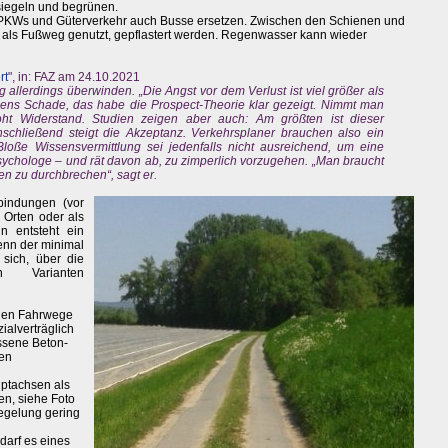
siegeln und begrünen.
PKWs und Güterverkehr auch Busse ersetzen. Zwischen den Schienen und
als Fußweg genutzt, gepflastert werden. Regenwasser kann wieder
rt
", in: FAZ am 24.10.2021
llerdings überwinden. „Die Angst vor dem Verlust ist viel größer als
Jens Schade, das habe die Prospect-Theorie klar gezeigt. Nimmt man
oht Widerstand. Studien zeigen aber auch: Am größten ist dieser
schließend steigt die Akzeptanz. Verkehrsplaner brauchen also ein
loße Wissensvermittlung sei jedenfalls nicht ausreichend, um eine
sychologe – und rät davon ab, zu zimperlich vorzugehen. „Man braucht
 zu durchbrechen“, sagt er.
indungen (vor
 Orten oder als
n entsteht ein
nn der minimal
sich, über die
en Varianten
llen Fahrwege
ialverträglich
ssene Beton-
gen
ptachsen als
n, siehe Foto
iegelung gering
darf es eines