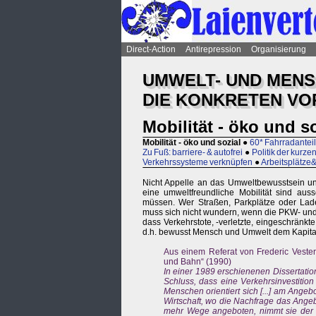
Direct-Action
Antirepression
Organisierung
UMWELT- UND MENS
DIE KONKRETEN V
Mobilität - öko und s
Mobilität - öko und sozial
●
60* Fahrradanteil
Zu Fuß: barriere- & autofrei
●
Politik der kurz
Verkehrssysteme verknüpfen
●
Arbeitsplätze
Nicht Appelle an das Umweltbewusstsein und
eine umweltfreundliche Mobilität sind aus
müssen. Wer Straßen, Parkplätze oder Lade
muss sich nicht wundern, wenn die PKW- und 
dass Verkehrstote, -verletzte, eingeschränk
d.h. bewusst Mensch und Umwelt dem Kapital
Aus einem Referat von Frederic Vester
und Bahn“ (1990)
In einer 1989 erschienenen Dissertati
Schluss, dass eine Verkehrsinvestition
Menschen orientiert sich [...] am Angeb
Wirtschaft, wo die Nachfrage das Angeb
mehr Wege angeboten, nimmt sie der Me