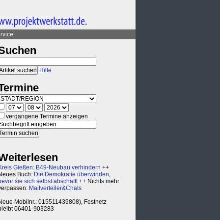
rvice
Suchen
Hilfe
Termine
vergangene Termine anzeigen
Weiterlesen
Kreis Gießen: B49-Neubau verhindern
++
Neues Buch:
Die Demokratie überwinden,
bevor sie sich selbst abschafft
++ Nichts mehr
verpassen:
Mailverteiler&Chats
Neue Mobilnr.: 015511439808), Festnetz
bleibt 06401-903283