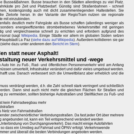
ie Busse&Bahnen. Busse brauchen in den Städten allerdings zu viel Platz.
hrkäste pro Zeit und Platzbedarf. Günstig sind Straßenbahnen - schnell
nen, kostengünstig auch mit dicht zusammenliegenden Haltestellen. Sie
ie Zielorte heran. In der Variante der RegioTram nutzen sie regionale
e mit einzubinden.
enfalls deutlich mehr Fahrgäste als Busse schaffen (allerdings weniger als
onders energieeffizientes strombetriebenes Verkehrsmittel mit geringen
tig und vergleichsweise schnell zu errichten und erfordern aufgrund des
ersonal (sagt
Wikipedia
. Einige Städte vor allem im globalen Süden setzen
 Hauptstadt La Paz (
siehe dazu auf Wikipedia
). Außerdem kollidieren sie gar
 (siehe dazu unter anderem den
Bericht im Stern
).
len statt neuer Asphalt!
taltung neuer Verkehrsmittel und -wege
uto hin zu Fuß-, Rad- und öffentlichen Personenverkehr wird am Anfang
sen umverteilt, Infrastruktur verändert und dafür vieles umgebaut werden.
fft usw. Danach verbessert sich die Umweltbilanz aber erheblich und die
 muss verdrängt werden, d.h. die Zahl schnell stark verringert und schließlich
en. Dann sind auch nicht mehr die gleichen Flächen für Straßen und
 zu vermeiden, sollten bisherige Autostraßen und Stellflächen zu Fuß- und
hst kein Fahrradwegbau mehr
dstraßen
es Netz von Fahrradstraßen
nder zwischenörtlicher Verbindungsstraßen. Da fast jeder Ort über mehrere
angebunden ist, kann ein Teil entsprechend verändert werden
nd Unterbindung von Durchgangsverkehr). Das macht einige Autofahrten
r, so dass ein Umstieg auf Fahrrad und ÖPNV erfolgt. Verkehrswende
o immer und überall die besten Verbindungen angeboten werden.