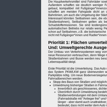
Die Hauptverkehrsmittel sind Fahrräder sow
Außerdem schaffen sie deutlich weniger Fa
gebaut, kompatibel mit Fußgänger*innenzo
schaffen am meisten Fahrgäste dicht an d
Bahnlinien, um auch die Umgebung der Städt
Interessant könnten Seilbahnen sein, die eb
Straßenbahnen), Seilbahnen gelten als bes
Schadstoffemissionen. Sie sind kostengüns
automatischen Betriebs nur relativ wenig P
schon auf Seilbahnen, z.B. die bolivianische
nicht mit Fußgänger*innen und Radler*innen
Priorität 1: Flächen umvertei
Und: Umweltgerechte Ausges
Der Umbau von Verkehrssystemen weg vom A
neue Ressourcen verbrauchen, denn Wege müs
Straßenbahnen und Busse werden neu bescha
Lebensqualität steigt.
Erste Priorität ist die Umverteilung. Das Auto
das System PKW/LKW ganz überwunden werd
Parkplätze nötig. Um neue Bodenversiegelung
Fahrradbereichen werden.
Stopp des Baus von Straßen und möglic
Umwidmung bisheriger Straßen in Fahrra
Innerörtlich als geschlossenes, dicht
Überörtlich durch Umwidmung bestehe
Straßenverbindungen mit dem Umlang 
(Fahrradstraße mit "Anlieger frei" u
länger - aber damit auch unattraktive
bedeutet, dass nicht weiter dem Aut