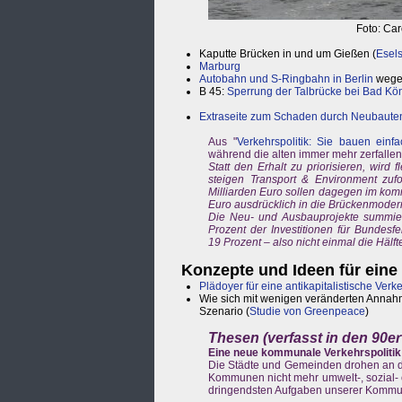
Foto: Ca
Kaputte Brücken in und um Gießen (
Esel
Marburg
Autobahn und S-Ringbahn in Berlin
wegen
B 45:
Sperrung der Talbrücke bei Bad Kön
Extraseite zum Schaden durch Neubaute
Aus "
Verkehrspolitik: Sie bauen einf
während die alten immer mehr zerfallen,
Statt den Erhalt zu priorisieren, wird
steigen Transport & Environment zuf
Milliarden Euro sollen dagegen im komm
Euro ausdrücklich in die Brückenmoderni
Die Neu- und Ausbauprojekte summie
Prozent der Investitionen für Bundes
19 Prozent – also nicht einmal die Hälft
Konzepte und Ideen für eine
Plädoyer für eine antikapitalistische Ver
Wie sich mit wenigen veränderten Annahme
Szenario (
Studie von Greenpeace
)
Thesen (verfasst in den 90er
Eine neue kommunale Verkehrspolitik 
Die Städte und Gemeinden drohen an der
Kommunen nicht mehr umwelt-, sozial- o
dringendsten Aufgaben unserer Kommune