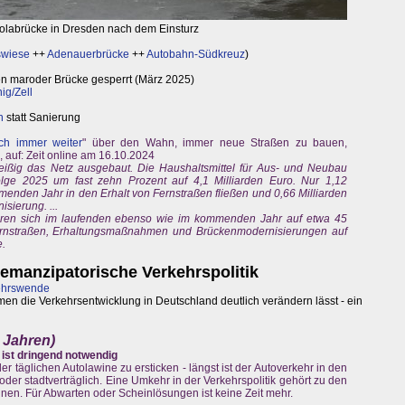
rolabrücke in Dresden nach dem Einsturz
swiese
++
Adenauerbrücke
++
Autobahn-Südkreuz
)
 maroder Brücke gesperrt (März 2025)
ig/Zell
n
statt Sanierung
ach immer weiter
" über den Wahn, immer neue Straßen zu bauen,
 auf: Zeit online am 16.10.2024
 fleißig das Netz ausgebaut. Die Haushaltsmittel für Aus- und Neubau
olge 2025 um fast zehn Prozent auf 4,1 Milliarden Euro. Nur 1,12
enden Jahr in den Erhalt von Fernstraßen fließen und 0,66 Milliarden
sierung. ...
ren sich im laufenden ebenso wie im kommenden Jahr auf etwa 45
fernstraßen, Erhaltungsmaßnahmen und Brückenmodernisierungen auf
e.
 emanzipatorische Verkehrspolitik
kehrswende
n die Verkehrsentwicklung in Deutschland deutlich verändern lässt - ein
 Jahren)
ist dringend notwendig
 täglichen Autolawine zu ersticken - längst ist der Autoverkehr in den
der stadtverträglich. Eine Umkehr in der Verkehrspolitik gehört zu den
n. Für Abwarten oder Scheinlösungen ist keine Zeit mehr.