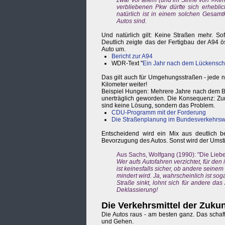
zwar vor allem (und im Sinne von »Kehr
verbliebenen Pkw dürfte sich erhebli
natürlich ist in einem solchen Gesamt
Autos sind.
Und natürlich gilt: Keine Straßen mehr. So
Deutlich zeigte das der Fertigbau der A94 
Auto um.
Bericht zur A94
WDR-Text "
Ein Jahr nach dem Lückenschl
Das gilt auch für Umgehungsstraßen - jede 
Kilometer weiter!
Beispiel Hungen: Mehrere Jahre nach dem B
unerträglich geworden. Die Konsequenz: Zu
sind keine Lösung, sondern das Problem.
CDU-Programm mit der Forderung
Die Straßenplanung im Bundesverkehrs
Entscheidend wird ein Mix aus deutlich
Bevorzugung des Autos. Sonst wird der Umsti
Aus Sachs, Wolfgang (1990): "Die Lieb
Wer aufs Autofahren verzichtet, für den i
ist keinesfalls sicher, ob andere seine
mindert wird. Ja, wahrscheinlich ist so
Straße sinkt, lohnt sich für andere das
Deklassierung!
Die Verkehrsmittel der Zukun
Die Autos raus - am besten ganz. Das schaf
und Gehen.