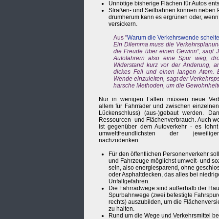
Unnötige bisherige Flächen für Autos ent
Straßen- und Seilbahnen können neben 
drumherum kann es ergrünen oder, wenn 
versickern.
Aus "
Warum die Verkehrswende scheite
Ein Dilemma muss die Verkehrsplanung a
die Freude über einen Gewinn“, sagt 
Autofahrern also eine Spur weg, dr
Widerstand kurz vor der Änderung, an
dickes Fell und einen langen Atem. B
Wende einzuleiten, sagt der Verkehrsp
harsche Methoden, um die Gewohnheiten
Nur in wenigen Fällen müssen neue Verb
allem für Fahrräder und zwischen einzelnen
Lückenschluss) (aus-)gebaut werden. Dan
Ressourcen- und Flächenverbrauch. Auch we
ist gegenüber dem Autoverkehr - es lohnt 
umweltfreundlichsten der jeweilig
nachzudenken.
Für den öffentlichen Personenverkehr so
und Fahrzeuge möglichst umwelt- und soz
sein, also energiesparend, ohne geschlo
oder Asphaltdecken, das alles bei niedri
Unfallgefahren.
Die Fahrradwege sind außerhalb der Hau
Spurbahnwege (zwei befestigte Fahrspure
rechts) auszubilden, um die Flächenvers
zu halten.
Rund um die Wege und Verkehrsmittel be