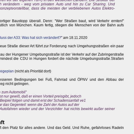
en vor der eigenen Tür«) in den westlichen Ländern. Die Struktur der
ch verändern - weg vom privaten Auto und hin zu Car Sharing. Und
konzeptvorstellbar, dass die meisten der verbliebenen Autos Elektro-
fortiger Baustopp überall. Denn: "Wer Straßen baut, wird Verkehr ernten!"
östlich von München. Kaum fertig, stiegen die Menschen von der Bahn aufs
uss der A33: Was hat sich verändert?
" am 18.11.2020
neue Straße dieser Art führt zur Forderung nach Umgehungsstraßen ein paar
au der Hungener Umgebungsstraße ist der Verkehr auf der Zubringerstraße
mindest die CDU in Hungen fordert die nächste Umgebungsstraße.Straßen
wegeplan
(nicht als Priorität dort)
 besseren Bedingungen bei Fuß, Fahrrad und ÖPNV und den Abbau der
eg nicht gelingen.
e zum Automobil"
st nur gewiß, daß er einen Vorteil preisgibt, jedoch
m Beipiel folgen und damit erst der Schadensanfall ve1
gar das Gegenteil: wenn die Zahl der Autos auf der
 Autofahren wieder und der Verzichtler hat nichts bewirkt außer seiner
ft
ft den Platz für alles andere. Und das Geld. Und Ruhe, gefahrloses Radeln