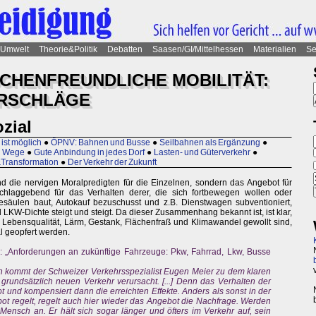
Umwelt
Theorie&Politik
Debatten
Saasen/GI/Mittelhessen
Materialien
Se
CHENFREUNDLICHE MOBILITÄT:
ORSCHLÄGE
ozial
 ist möglich
●
ÖPNV: Bahnen und Busse
●
Seilbahnen als Ergänzung
●
en Wege
●
Gute Anbindung in jedes Dorf
●
Lasten- und Güterverkehr
●
&Transformation
●
Der Verkehr der Zukunft
 die nervigen Moralpredigten für die Einzelnen, sondern das Angebot für
schlaggebend für das Verhalten derer, die sich fortbewegen wollen oder
säulen baut, Autokauf bezuschusst und z.B. Dienstwagen subventioniert,
LKW-Dichte steigt und steigt. Da dieser Zusammenhang bekannt ist, ist klar,
te Lebensqualität, Lärm, Gestank, Flächenfraß und Klimawandel gewollt sind,
 geopfert werden.
: „Anforderungen an zukünftige Fahrzeuge: Pkw, Fahrrad, Lkw, Busse
on kommt der Schweizer Verkehrsspezialist Eugen Meier zu dem klaren
 grundsätzlich neuen Verkehr verursacht. [...] Denn das Verhalten der
ot und kompensiert dann die erreichten Effekte. Anders als sonst in der
ot regelt, regelt auch hier wieder das Angebot die Nachfrage. Werden
nsch an. Er hält sich sogar länger und öfters im Verkehr auf, sein