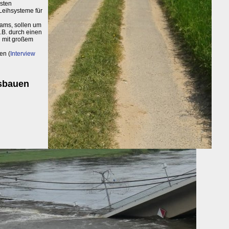
esten
 Leihsysteme für
ams, sollen um
.B. durch einen
n mit großem
en (
Interview
usbauen