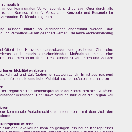
ist möglich
in der kommunalen Verkehrspolitik sind günstig: Quer durch alle
ist die Bereitschaft groß; Vorschläge, Konzepte und Beispiele für
vorhanden. Es könnte losgehen.
nung müssen künftig so aufeinander abgestimmt werden, daß
en und Verhaltensweisen geändert werden. Die beste Verkehrsplanung
nd Öffentlichen Nahverkehr auszubauen, sind gescheitert: Ohne eine
verkehrs auch mittels einschneidender Maßnahmen bleibt eine
 Das Instrumentarium für die Restriktionen ist vorhanden und vielfach
urbanen Mobilität ausbauen
, Fahrrad und Zufußgehen ist stadtverträglich. Er ist aus reichend
urzer Zeit für alle eine hohe Mobilität auch ohne Auto zu garantieren.
en
er Region sind die Verkehrsprobleme der Kommunen nicht zu lösen:
iteinander verbunden. Der Umweltverbund muß auch die Region voll
ieren
eue kommunale Verkehrspolitik zu integrieren - mit dem Ziel, den
sieren.
kehrspolitik werben
it mit der Bevölkerung kann es gelingen, ein neues Konzept einer