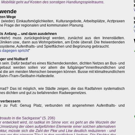
e Mobilität geht auf Kosten des sonstigen Handlungsspieltraums.
rswende
urzen Wege
wieder) Einkaufsmöglichkeiten, Kulturangebote, Arbeitsplätze, Arztpraxen
 eine Frage der regionalen und kommunalen Planung.
als Anfang ... und dann ausdehnen
lverkehr) muss zurückgedrängt werden, zunächst aus den Innenstädten.
Kliniken usw., dann aus Wohngebieten, am Ende überall. Die freiwerdenden
ssysteme, Aufenthalts- und Spielflächen und Begrünung gebraucht.
s dagegen spricht
"
er und Nulltarif
ch sein. Dafür bedarf es eines flächendeckenden, dichten Netzes an Bus- und
gebaut werden sollen vor allem die fußgänger*innenfreundlichen und
mal die am meisten Menschen bewegen können. Busse mit klimafreundlichem
Bahn-/Tram-/Seilbahn-Haltestelle.
rad? Das ist möglich, wie Städte zeigen, die das Radfahren systematisch
ines dichten und gut zu befahrenden Radwegenetzes.
d verbessern
e zu Fuß: Genug Platz, verbunden mit angenehmen Aufenthalts- und
troauto in die Sackgasse" (S. 206)
ntwickelt wird, ist radikal im Sinne von: es geht an die Wurzeln der
 Umsetzung der oben aufgeführten Elemente einer solchen alternativen
uktur, müsste sich die Zahl der Pkw und Lkw deutlich reduzieren - und