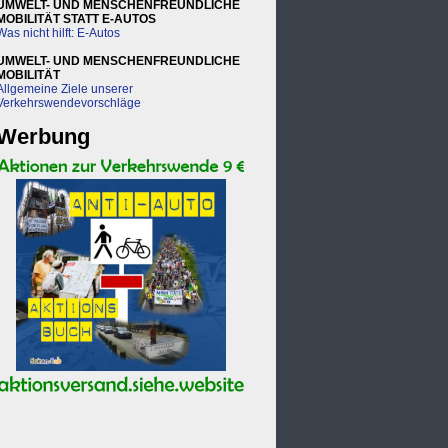
UMWELT- UND MENSCHENFREUNDLICHE
MOBILITÄT STATT E-AUTOS
Was nicht hilft: E-Autos
UMWELT- UND MENSCHENFREUNDLICHE
MOBILITÄT
Allgemeine Ziele unserer
Verkehrswendevorschläge
Werbung