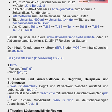
12,5 x 22 cm, 412 S., erschienen im Juni 2012
++ Autor:
Jörg Bergstedt
ISBN 978-3-86747-047-6 ++
Anzeigenmotive
zum Abdruck in
Zeitschriften, Rundbriefen ...
Internetseiten
zum Thema mit allen und weiteren Texten
Titel:
Umschlag 400dpi
++
Umschlag 144 dpi
++ Titel als .jpg
hochauflösend
,
mittel
,
klein
Als Hörbuch:
Teil 1
++
Teil 2
++
Teil 3
++
Teil 4
++
Teil 5
++
Teil 6
++
Teil 7
++
Teil 8
Bestellung über die Seite
www.aktionsversand.siehe.website
oder an
Aktionsversand, Ludwigstr. 11, 35447 Reiskirchen-Saasen.
Der Inhalt
(Gliederung) ++ eBook (
EPUB
oder
MOBI
) ++ Inhaltsübersicht
als
rtf-Datei
Das gesamte Buch (Innenseiten) als PDF
.
1
Intro
- "Vorweg" (
pdf
,
rtf
)
- "Intro (
pdf
,
rtf
)
2 Anarchie und AnarchistInnen in Begriffen, Beispielen und
Strömungen
-
Was ist Anarchie?
Begriff und Wirklichkeit zwischen Aufstand und
Lebensgefühl (
pdf
,
rtf
)
- Anarchistische Zeiten:
Geschichte
mit und ohne Herrschaftskämpfen (
pdf
,
rtf
)
- Sein, Schein, Wirklichkeit:
Who is who
im deutschsprachigen
Anarchismus? (
pdf
,
rtf
)
3 Theorien, Lücken und blinde Flecken