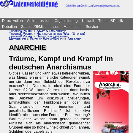
Direct-Action
Antirepression
Organisierung
Umwelt
Theorie&Politik
Debatten
Saasen/GI/Mittelhessen
Materialien
Service
Theorie&Politik
»
Staat & Demokratie
Theorie&Politik
»
Herrschaftsfreie Welt (Utopien)
Theorie&Politik
»
Herrschaft erkennen
Materialien
»
Einzelne Werke/Reihen
»
Anarchie
ANARCHIE
Träume, Kampf und Krampf im
deutschen Anarchismus
Gibt es Klassen und kann etwas befreiend wirken,
was Menschen in einheitliche Kategorien zwingt,
um sie dann zum Subjekt der Revolution zu
machen? Ist Demokratie nicht eine Form der
Herrschaft? Wie kann Anarchismus dann basis-
oder direktdemokratisch sein wollen? Wo laufen
die Debatten um diskursive Steuerungen,
Entmachtung der Funktionseliten oder das
Spannungsfeld von Eigentum und
gesellschaftlichem Reichtum? Ist kollektive
Identität nicht auch eine Form der Beherrschung?
Warum aber weisen dann gerade politische
Proteste sich als anarchistisch gebärdender
Gruppen eine so hohe Einheitlichkeit von Fahnen,
Schildern oder Labels auf?