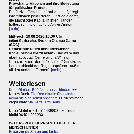
Provokante Aktionen und ihre Bedeutung
für politischen Protest
Die "Letzte Generation" hat viele aufgeregt.
Ihre Aktionen polarisieren - und viele derer,
die Macht oder Kapital in ihren Händen
halten, schimpfen auf die Aktivist*innen.
[mehr]
Mittwoch, 19.08.2026 16:30 Uhr
in/bei Karlsruhe, System Change Camp
(SCC)
Demokratie retten oder überwinden?
Ist die Demokratie zu retten? Und wäre das
überhaupt gut? Gerne wird ja Winston
Churchill zitiert, der 1947 sagte: "Demokratie
ist die schlechteste Regierungsform - außer
all den anderen Formen".
[mehr]
Weiterlesen
Kreis Gießen: B49-Neubau verhindern
++
Neues Buch:
Die Demokratie überwinden,
bevor sie sich selbst abschafft
++ Nichts mehr
verpassen:
Mailverteiler&Chats
Neue Mobilnr.: 015511439808), Festnetz
bleibt 06401-903283
WO DAS VOLK HERRSCHT, GEHT DER
MENSCH UNTER!
Ergänzende Seiten und Links