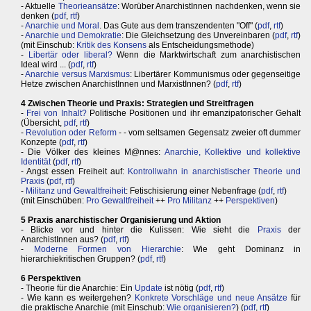
- Aktuelle
Theorieansätze
: Worüber AnarchistInnen nachdenken, wenn sie
denken (
pdf
,
rtf
)
-
Anarchie und Moral
. Das Gute aus dem transzendenten "Off" (
pdf
,
rtf
)
-
Anarchie und Demokratie
: Die Gleichsetzung des Unvereinbaren (
pdf
,
rtf
)
(mit Einschub:
Kritik des Konsens
als Entscheidungsmethode)
-
Libertär oder liberal?
Wenn die Marktwirtschaft zum anarchistischen
Ideal wird ... (
pdf
,
rtf
)
-
Anarchie versus Marxismus
: Libertärer Kommunismus oder gegenseitige
Hetze zwischen AnarchistInnen und MarxistInnen? (
pdf
,
rtf
)
4 Zwischen Theorie und Praxis: Strategien und Streitfragen
-
Frei von Inhalt?
Politische Positionen und ihr emanzipatorischer Gehalt
(Übersicht,
pdf
,
rtf
)
-
Revolution oder Reform
- - vom seltsamen Gegensatz zweier oft dummer
Konzepte (
pdf
,
rtf
)
- Die Völker des kleines M@nnes:
Anarchie, Kollektive und kollektive
Identität
(
pdf
,
rtf
)
- Angst essen Freiheit auf:
Kontrollwahn in anarchistischer Theorie und
Praxis
(
pdf
,
rtf
)
-
Militanz und Gewaltfreiheit
: Fetischisierung einer Nebenfrage (
pdf
,
rtf
)
(mit Einschüben:
Pro Gewaltfreiheit
++
Pro Militanz
++
Perspektiven
)
5 Praxis anarchistischer Organisierung und Aktion
- Blicke vor und hinter die Kulissen: Wie sieht die
Praxis
der
AnarchistInnen aus? (
pdf
,
rtf
)
-
Moderne Formen von Hierarchie
: Wie geht Dominanz in
hierarchiekritischen Gruppen? (
pdf
,
rtf
)
6 Perspektiven
- Theorie für die Anarchie: Ein
Update
ist nötig (
pdf
,
rtf
)
- Wie kann es weitergehen?
Konkrete Vorschläge und neue Ansätze
für
die praktische Anarchie (mit Einschub:
Wie organisieren?
) (
pdf
,
rtf
)