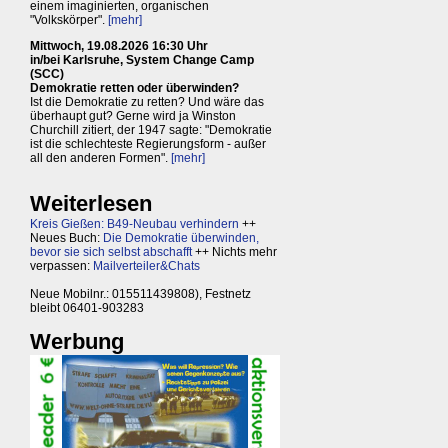
einem imaginierten, organischen
"Volkskörper".
[mehr]
Mittwoch, 19.08.2026 16:30 Uhr
in/bei Karlsruhe, System Change Camp
(SCC)
Demokratie retten oder überwinden?
Ist die Demokratie zu retten? Und wäre das
überhaupt gut? Gerne wird ja Winston
Churchill zitiert, der 1947 sagte: "Demokratie
ist die schlechteste Regierungsform - außer
all den anderen Formen".
[mehr]
Weiterlesen
Kreis Gießen: B49-Neubau verhindern
++
Neues Buch:
Die Demokratie überwinden,
bevor sie sich selbst abschafft
++ Nichts mehr
verpassen:
Mailverteiler&Chats
Neue Mobilnr.: 015511439808), Festnetz
bleibt 06401-903283
Werbung