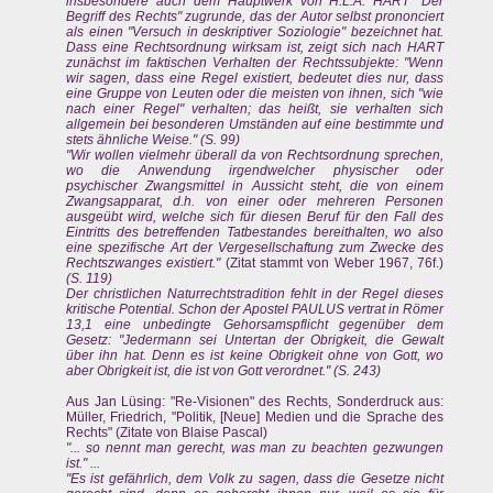
insbesondere auch dem Hauptwerk von H.L.A. HART "Der
Begriff des Rechts" zugrunde, das der Autor selbst prononciert
als einen "Versuch in deskriptiver Soziologie" bezeichnet hat.
Dass eine Rechtsordnung wirksam ist, zeigt sich nach HART
zunächst im faktischen Verhalten der Rechtssubjekte: "Wenn
wir sagen, dass eine Regel existiert, bedeutet dies nur, dass
eine Gruppe von Leuten oder die meisten von ihnen, sich "wie
nach einer Regel" verhalten; das heißt, sie verhalten sich
allgemein bei besonderen Umständen auf eine bestimmte und
stets ähnliche Weise." (S. 99)
"Wir wollen vielmehr überall da von Rechtsordnung sprechen,
wo die Anwendung irgendwelcher physischer oder
psychischer Zwangsmittel in Aussicht steht, die von einem
Zwangsapparat, d.h. von einer oder mehreren Personen
ausgeübt wird, welche sich für diesen Beruf für den Fall des
Eintritts des betreffenden Tatbestandes bereithalten, wo also
eine spezifische Art der Vergesellschaftung zum Zwecke des
Rechtszwanges existiert."
(Zitat stammt von Weber 1967, 76f.)
(S. 119)
Der christlichen Naturrechtstradition fehlt in der Regel dieses
kritische Potential. Schon der Apostel PAULUS vertrat in Römer
13,1 eine unbedingte Gehorsamspflicht gegenüber dem
Gesetz: "Jedermann sei Untertan der Obrigkeit, die Gewalt
über ihn hat. Denn es ist keine Obrigkeit ohne von Gott, wo
aber Obrigkeit ist, die ist von Gott verordnet." (S. 243)
Aus Jan Lüsing: "Re-Visionen" des Rechts, Sonderdruck aus:
Müller, Friedrich, "Politik, [Neue] Medien und die Sprache des
Rechts" (Zitate von Blaise Pascal)
"... so nennt man gerecht, was man zu beachten gezwungen
ist." ...
"Es ist gefährlich, dem Volk zu sagen, dass die Gesetze nicht