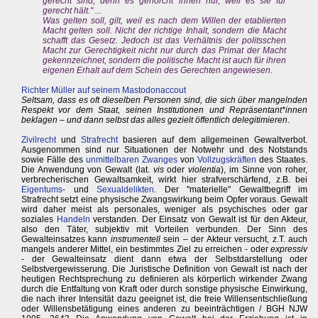
gerecht sind, denn es gehorcht ihnen nur, weil es sie für
gerecht hält." ...
Was gelten soll, gilt, weil es nach dem Willen der etablierten
Macht gelten soll. Nicht der richtige Inhalt, sondern die Macht
schafft das Gesetz. Jedoch ist das Verhältnis der politsschen
Macht zur Gerechtigkeit nicht nur durch das Primat der Macht
gekennzeichnet, sondern die politische Macht ist auch für ihren
eigenen Erhalt auf dem Schein des Gerechten angewiesen.
Richter Müller auf seinem Mastodonaccout
Seltsam, dass es oft dieselben Personen sind, die sich über mangelnden
Respekt vor dem Staat, seinen Institutionen und Repräsentant*innen
beklagen – und dann selbst das alles gezielt öffentlich delegitimieren
.
Zivilrecht
und
Strafrecht
basieren auf dem allgemeinen Gewaltverbot.
Ausgenommen sind nur Situationen der Notwehr und des Notstands
sowie Fälle des
unmittelbaren Zwanges
von
Vollzugskräften
des Staates.
Die Anwendung von Gewalt (lat.
vis
oder
violentia
), im Sinne von roher,
verbrecherischen Gewaltsamkeit, wirkt hier strafverschärfend, z.B. bei
Eigentums
- und
Sexualdelikten
. Der "materielle" Gewaltbegriff im
Strafrecht setzt eine physische Zwangswirkung beim Opfer voraus. Gewalt
wird daher meist als personales, weniger als psychisches oder gar
soziales
Handeln
verstanden. Der Einsatz von Gewalt ist für den Akteur,
also den Täter, subjektiv mit Vorteilen verbunden. Der Sinn des
Gewalteinsatzes kann
instrumentell
sein – der Akteur versucht, z.T. auch
mangels anderer Mittel, ein bestimmtes Ziel zu erreichen - oder
expressiv
- der Gewalteinsatz dient dann etwa der Selbstdarstellung oder
Selbstvergewisserung. Die Juristische Definition von Gewalt ist nach der
heutigen Rechtsprechung zu definieren als körperlich wirkender Zwang
durch die Entfaltung von Kraft oder durch sonstige physische Einwirkung,
die nach ihrer Intensität dazu geeignet ist, die freie Willensentschließung
oder Willensbetätigung eines anderen zu beeinträchtigen / BGH NJW