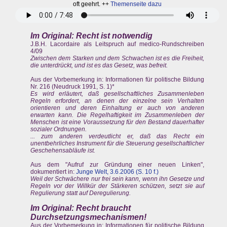
oft geehrt. ++
Themenseite dazu
Im Original: Recht
ist notwendig
J.B.H. Lacordaire als Leitspruch auf medico-Rundschreiben
4/09
Zwischen dem Starken und dem Schwachen ist es die Freiheit,
die unterdrückt, und ist es das Gesetz, was befreit.
Aus der Vorbemerkung in: Informationen für politische Bildung
Nr. 216 (Neudruck 1991, S. 1)*
Es wird erläutert, daß gesellschaftliches Zusammenleben
Regeln erfordert, an denen der einzelne sein Verhalten
orientieren und deren Einhaltung er auch von anderen
erwarten kann. Die Regelhaftigkeit im Zusammenleben der
Menschen ist eine Voraussetzung für den Bestand dauerhafter
sozialer Ordnungen.
... zum anderen verdeutlicht er, daß das Recht ein
unentbehrliches Instrument für die Steuerung gesellschaftlicher
Geschehensabläufe ist.
Aus dem "Aufruf zur Gründung einer neuen Linken",
dokumentiert in:
Junge Welt, 3.6.2006 (S. 10 f.)
Weil der Schwächere nur frei sein kann, wenn ihn Gesetze und
Regeln vor der Willkür der Stärkeren schützen, setzt sie auf
Regulierung statt auf Deregulierung.
Im Original: Recht
braucht
Durchsetzungsmechanismen
!
Aus der Vorbemerkung in: Informationen für politische Bildung