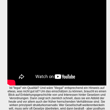
Ist "legal" ein Qualität? Und wäre "illegal" entsprechend ein Hinweis auf
etwas, was nicht gut ist? Um das einschätzen zu können, braucht es einen
Blick auf Entstehungsgeschichte von und Interessen hinter Gesetzen und
Verordnungen. Dann zeigt sich ziemlich schnell, dass sie ein Abbild der
heute und vor allem auch der früher herrschenden Verhältnisse sind. Sie
wirken prinzipiell strukturkonservativ. Wer Gesellschaft weiterentwickeln
will, muss sehr oft Gesetze übertreten, wird dann bestraft - aber posthum