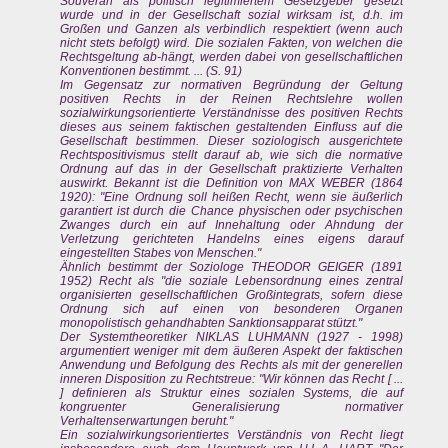
Souverän als politisch legitimiertem Gesetzgeber gesetzt
wurde und in der Gesellschaft sozial wirksam ist, d.h. im
Großen und Ganzen als verbindlich respektiert (wenn auch
nicht stets befolgt) wird. Die sozialen Fakten, von welchen die
Rechtsgeltung ab-hängt, werden dabei von gesellschaftlichen
Konventionen bestimmt. ... (S. 91)
Im Gegensatz zur normativen Begründung der Geltung
positiven Rechts in der Reinen Rechtslehre wollen
sozialwirkungsorientierte Verständnisse des positiven Rechts
dieses aus seinem faktischen gestaltenden Einfluss auf die
Gesellschaft bestimmen. Dieser soziologisch ausgerichtete
Rechtspositivismus stellt darauf ab, wie sich die normative
Ordnung auf das in der Gesellschaft praktizierte Verhalten
auswirkt. Bekannt ist die Definition von MAX WEBER (1864
1920): "Eine Ordnung soll heißen Recht, wenn sie äußerlich
garantiert ist durch die Chance physischen oder psychischen
Zwanges durch ein auf Innehaltung oder Ahndung der
Verletzung gerichteten Handelns eines eigens darauf
eingestellten Stabes von Menschen."
Ähnlich bestimmt der Soziologe THEODOR GEIGER (1891
1952) Recht als "die soziale Lebensordnung eines zentral
organisierten gesellschaftlichen Großintegrats, sofern diese
Ordnung sich auf einen von besonderen Organen
monopolistisch gehandhabten Sanktionsapparat stützt."
Der Systemtheoretiker NIKLAS LUHMANN (1927 - 1998)
argumentiert weniger mit dem äußeren Aspekt der faktischen
Anwendung und Befolgung des Rechts als mit der generellen
inneren Disposition zu Rechtstreue: "Wir können das Recht [ ...
] definieren als Struktur eines sozialen Systems, die auf
kongruenter Generalisierung normativer
Verhaltenserwartungen beruht."
Ein sozialwirkungsorientiertes Verständnis von Recht liegt