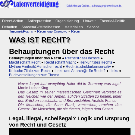
Direct-Action
Antirepression
Organisierung
Umwelt
Theorie&Politik
Debatten
Saasen/GI/Mittelhessen
Materialien
Service
Theorie&Politik
»
Recht und Ordnung
»
Recht
WAS IST RECHT?
Behauptungen über das Recht
Behauptungen über das Recht
●
Recht ist das Höchste
●
Macht schafft Recht
●
Recht schafft Macht
●
Herkunft des Rechts
●
Mythen Freiheit&Menschenrecht
●
Recht ist strukturkonservativ
●
Kritische Zitate zum Recht
●
Linke und Anarch@s für Recht?
●
Links
●
Buchvorstellungen zum Thema
Never forget that everything Hitler did in Germany was legal.
Martin Luther King
Das Gesetz in seiner majestätischen Gleichheit verbietet es
den Reichen wie den Armen, auf den Straßen zu betteln, unter
den Brücken zu schlafen und Brot zustehlen.
Anatole France
Die Menschen, die Anne Frank, versteckten, brachen das
Gesetz. Die Menschen, die sie töteten, folgten dem Gesetz.
Legal, illegal, scheißegal? Logik und Ursprung
von Recht und Gesetz