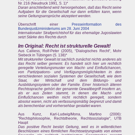
Nr. 216 (Neudruck 1991, S. 1)*
Daran anschließend wird hervorgehoben, daß das Recht seine
Aufgaben für die Gesellschaft nur dann erfüllen kann, wenn
seine Geltungsansprüche akzeptiert werden.
Überschrift einer
Presseinformation des
Bundesjustizministeriums am 28. Juni 2004
Internationaler Strafgerichtshof für das ehemalige Jugoslawien
setzt Stärke des Rechts durch
Im Original: Recht
ist strukturelle Gewalt
!
Aus Calliess, Rolf-Peter (2005), “Dialogisches Recht“, Mohr
Siebeck in Tübingen (S. 138)*
Mit struktureller Gewalt ist sachlich zunächst nichts anderes als
das Recht selber gemeint. Es handelt sich hier um rechtlich
geregelte Verteilungsmuster von Macht- und Einflußchancen,
von Partizipations- und Verfügungsmöglichkeiten in den
verschiedenen sozialen Systemen der Gesellschaft, wie dem
Staat, der Wirtschaft und dem Bildungs- und
Ausbildungssystem oder der Familie. Einer historisch älteren
Rechtssprache gehört der genannte Gewaltbegriff insofern an,
als er aus Zeiten stammt, in denen die Macht- und
Einflußchancen weithin nicht rechtlich geregelt, sondern
absolut waren, nicht als verfassungsmäßig begrenzt und damit
als berechenbar und vorhersehbar gestaltet waren.
Aus Kunz, Karl-Ludwig/Mona, Martino (2006):
"Rechtsphilosophie, Rechtstheorie, Rechtssozialogie", UTB
Haupt
Das positive Recht besitzt Geltung, weil es in willentlichen
Beschlüssen eines förmlichen Rechtssetzungsakts von einem