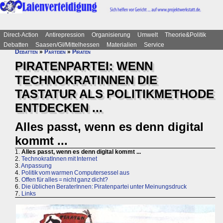
Direct-Action
Antirepression
Organisierung
Umwelt
Theorie&Politik
Debatten
Saasen/GI/Mittelhessen
Materialien
Service
Debatten
»
Parteien
»
Piraten
PIRATENPARTEI: WENN
TECHNOKRATINNEN DIE
TASTATUR ALS POLITIKMETHODE
ENTDECKEN ...
Alles passt, wenn es denn digital
kommt ...
1.
Alles passt, wenn es denn digital kommt ...
2.
TechnokratInnen mit Internet
3.
Anpassung
4.
Politik vom warmen Computersessel aus
5.
Offen für alles = nicht ganz dicht?
6.
Die üblichen BeraterInnen: Piratenpartei unter Meinungsdruck
7.
Links