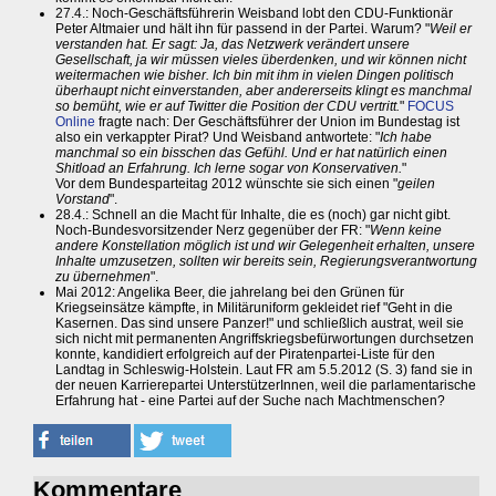
27.4.: Noch-Geschäftsführerin Weisband lobt den CDU-Funktionär
Peter Altmaier und hält ihn für passend in der Partei. Warum? "
Weil er
verstanden hat. Er sagt: Ja, das Netzwerk verändert unsere
Gesellschaft, ja wir müssen vieles überdenken, und wir können nicht
weitermachen wie bisher. Ich bin mit ihm in vielen Dingen politisch
überhaupt nicht einverstanden, aber andererseits klingt es manchmal
so bemüht, wie er auf Twitter die Position der CDU vertritt.
"
FOCUS
Online
fragte nach: Der Geschäftsführer der Union im Bundestag ist
also ein verkappter Pirat? Und Weisband antwortete: "
Ich habe
manchmal so ein bisschen das Gefühl. Und er hat natürlich einen
Shitload an Erfahrung. Ich lerne sogar von Konservativen.
"
Vor dem Bundesparteitag 2012 wünschte sie sich einen "
geilen
Vorstand
".
28.4.: Schnell an die Macht für Inhalte, die es (noch) gar nicht gibt.
Noch-Bundesvorsitzender Nerz gegenüber der FR: "
Wenn keine
andere Konstellation möglich ist und wir Gelegenheit erhalten, unsere
Inhalte umzusetzen, sollten wir bereits sein, Regierungsverantwortung
zu übernehmen
".
Mai 2012: Angelika Beer, die jahrelang bei den Grünen für
Kriegseinsätze kämpfte, in Militäruniform gekleidet rief "Geht in die
Kasernen. Das sind unsere Panzer!" und schließlich austrat, weil sie
sich nicht mit permanenten Angriffskriegsbefürwortungen durchsetzen
konnte, kandidiert erfolgreich auf der Piratenpartei-Liste für den
Landtag in Schleswig-Holstein. Laut FR am 5.5.2012 (S. 3) fand sie in
der neuen Karrierepartei UnterstützerInnen, weil die parlamentarische
Erfahrung hat - eine Partei auf der Suche nach Machtmenschen?
Kommentare