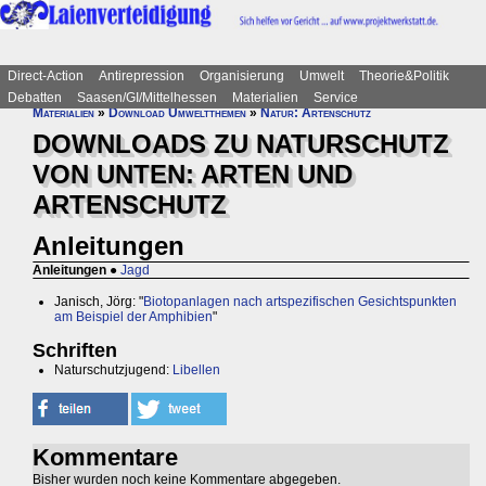
Direct-Action
Antirepression
Organisierung
Umwelt
Theorie&Politik
Debatten
Saasen/GI/Mittelhessen
Materialien
Service
Materialien
»
Download Umweltthemen
»
Natur: Artenschutz
DOWNLOADS ZU NATURSCHUTZ
VON UNTEN: ARTEN UND
ARTENSCHUTZ
Anleitungen
Anleitungen
●
Jagd
Janisch, Jörg: "
Biotopanlagen nach artspezifischen Gesichtspunkten
am Beispiel der Amphibien
"
Schriften
Naturschutzjugend:
Libellen
Kommentare
Bisher wurden noch keine Kommentare abgegeben.