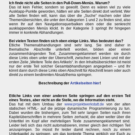
Ich finde nicht alle Seiten in den Pull-Down-Menüs. Warum?
Das ist kein Fehler, sondern so gewollt. Denn es wären viel zu viele
Ausklapp-Punkte geworden, hätten wir alle Seiten direkt dort verlinkt. Wer
alle Seiten finden will, kann das über die „Suche“ machen oder über
Themenübersichten, die unter den Kategorien 1 und 2 zu finden sind, also
wenn Ihr auf den Navigationsquerbalken oben oder die senkrecht
ausklappenden Menüs klickt. In der Kategorie 3 springt Ihr hingegen
immer in konkrete Abhandlungen.
Bei vielen Texten finden sich oben einige Links. Was bedeutet das?
Etliche Themenabhandlungen sind sehr lang. Sie sind daher in
thematische Abschnitte unterteilt worden, bilden aber einen
zusammenhängenden Text. Zusammengeklammert werden sie durch
diese Links oben unter der Überschrift, zwischen zwei Linien und mit der
ersten Zeile „Weitere Teile des Artikels“. In den Inhaltsübersichten ist meist
nur der erste Teil solcher Gesamtabhandlungen angegeben – und Ihr
könnt dann durch diese Links oben Abschnitt für Abschnitt lesen oder auch
direkt zu einem bestimmten Absatzthema springen.
Beschreibung der
Artikelseiten hier
!
Etliche Links von einer anderen Seite springen auf den ersten Teil
eines Textes, aber nicht an die Stelle, wo die Information steht.
Das hat mit dem Umbau der
www.projektwerkstatt.de
von der alten
statischen HTML- auf die jetzige dynamische Programmierung zu tun.
Dabei wurden die bisherigen, zum Teil sehr langen Seiten nach ihren
Kapitelüberschriften in mehrere Seiten zerhackt, die aber weiter über die
Untertitel im Kopf aller mehrteiligen Texte zusammengeklammert sind.
Leider ließ sich das nicht automatisieren, immer gleich den richtigen Teil
anzuspringen. So müsst Ihr leider damit rechnen, noch zu einem
Unterkapitel zu springen, um das konkrete Thema wirklich vor Euch zu