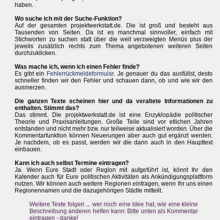
haben.
Wo suche ich mit der Suche-Funktion?
Auf der gesamten projektwerkstatt.de. Die ist groß und besteht aus
Tausenden von Seiten. Da ist es manchmal sinnvoller, einfach mit
Stichworten zu suchen statt über die weit verzweigten Menüs plus der
jeweils zusätzlich rechts zum Thema angebotenen weiteren Seiten
durchzuklicken.
Was mache ich, wenn ich einen Fehler finde?
Es gibt ein
Fehlerrückmeldeformular
. Je genauer du das ausfüllst, desto
schneller finden wir den Fehler und schauen dann, ob und wie wir den
ausmerzen.
Die ganzen Texte scheinen hier und da veraltete Informationen zu
enthalten. Stimmt das?
Das stimmt. Die projektwerkstatt.de ist eine Enzyklopädie politischer
Theorie und Praxisanleitungen. Große Teile sind vor etlichen Jahren
entstanden und nicht mehr bzw. nur teilweise aktualisiert worden. Über die
Kommentarfunktion können Neuerungen aber auch gut ergänzt werden.
Je nachdem, ob es passt, werden wir die dann auch in den Haupttext
einbauen.
Kann ich auch selbst Termine eintragen?
Ja. Wenn Eure Stadt oder Region mit aufgeführt ist, könnt Ihr den
Kalender auch für Eure politischen Aktivitäten als Ankündigungsplattform
nutzen. Wir können auch weitere Regionen eintragen, wenn Ihr uns einen
Regionennamen und die dazugehörigen Städte mitteilt.
Weitere Texte folgen ... wer noch eine Idee hat, wie eine kleine
Beschreibung anderen helfen kann: Bitte unten als Kommentar
eintragen - danke!