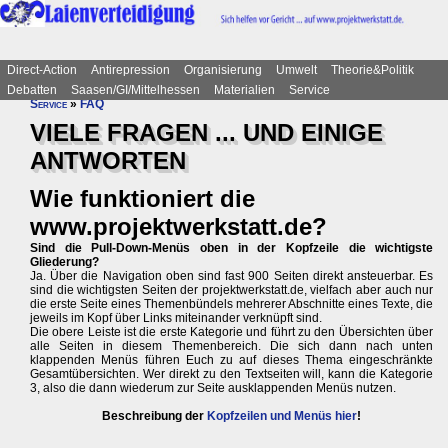
Direct-Action
Antirepression
Organisierung
Umwelt
Theorie&Politik
Debatten
Saasen/GI/Mittelhessen
Materialien
Service
Service
»
FAQ
VIELE FRAGEN ... UND EINIGE
ANTWORTEN
Wie funktioniert die
www.projektwerkstatt.de?
Sind die Pull-Down-Menüs oben in der Kopfzeile die wichtigste
Gliederung?
Ja. Über die Navigation oben sind fast 900 Seiten direkt ansteuerbar. Es
sind die wichtigsten Seiten der projektwerkstatt.de, vielfach aber auch nur
die erste Seite eines Themenbündels mehrerer Abschnitte eines Texte, die
jeweils im Kopf über Links miteinander verknüpft sind.
Die obere Leiste ist die erste Kategorie und führt zu den Übersichten über
alle Seiten in diesem Themenbereich. Die sich dann nach unten
klappenden Menüs führen Euch zu auf dieses Thema eingeschränkte
Gesamtübersichten. Wer direkt zu den Textseiten will, kann die Kategorie
3, also die dann wiederum zur Seite ausklappenden Menüs nutzen.
Beschreibung der
Kopfzeilen und Menüs hier
!