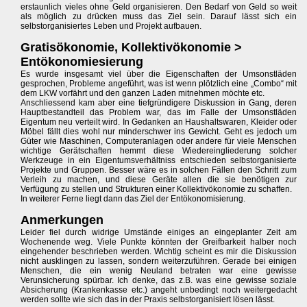
erstaunlich vieles ohne Geld organisieren. Den Bedarf von Geld so weit
als möglich zu drücken muss das Ziel sein. Darauf lässt sich ein
selbstorganisiertes Leben und Projekt aufbauen.
Gratisökonomie, Kollektivökonomie >
Entökonomiesierung
Es wurde insgesamt viel über die Eigenschaften der Umsonstläden
gesprochen, Probleme angeführt, was ist wenn plötzlich eine „Combo“ mit
dem LKW vorfährt und den ganzen Laden mitnehmen möchte etc.
Anschliessend kam aber eine tiefgründigere Diskussion in Gang, deren
Hauptbestandteil das Problem war, das im Falle der Umsonstläden
Eigentum neu verteilt wird. In Gedanken an Haushaltswaren, Kleider oder
Möbel fällt dies wohl nur minderschwer ins Gewicht. Geht es jedoch um
Güter wie Maschinen, Computeranlagen oder andere für viele Menschen
wichtige Gerätschaften hemmt diese Wiedereingliederung solcher
Werkzeuge in ein Eigentumsverhältniss entschieden selbstorganisierte
Projekte und Gruppen. Besser wäre es in solchen Fällen den Schritt zum
Verleih zu machen, und diese Geräte allen die sie benötigen zur
Verfügung zu stellen und Strukturen einer Kollektivökonomie zu schaffen.
In weiterer Ferne liegt dann das Ziel der Entökonomisierung.
Anmerkungen
Leider fiel durch widrige Umstände einiges an eingeplanter Zeit am
Wochenende weg. Viele Punkte könnten der Greifbarkeit halber noch
eingehender beschrieben werden. Wichtig scheint es mir die Diskussion
nicht ausklingen zu lassen, sondern weiterzuführen. Gerade bei einigen
Menschen, die ein wenig Neuland betraten war eine gewisse
Verunsicherung spürbar. Ich denke, das z.B. was eine gewisse soziale
Absicherung (Krankenkasse etc.) angeht unbedingt noch weitergedacht
werden sollte wie sich das in der Praxis selbstorganisiert lösen lässt.