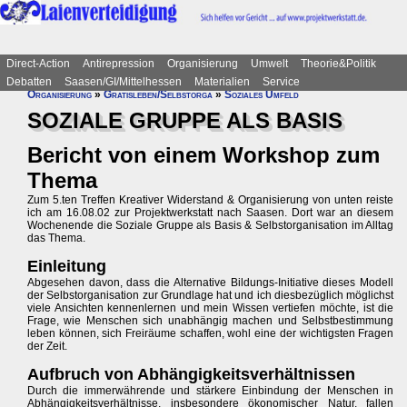
Direct-Action
Antirepression
Organisierung
Umwelt
Theorie&Politik
Debatten
Saasen/GI/Mittelhessen
Materialien
Service
Organisierung
»
Gratisleben/Selbstorga
»
Soziales Umfeld
SOZIALE GRUPPE ALS BASIS
Bericht von einem Workshop zum
Thema
Zum 5.ten Treffen Kreativer Widerstand & Organisierung von unten reiste
ich am 16.08.02 zur Projektwerkstatt nach Saasen. Dort war an diesem
Wochenende die Soziale Gruppe als Basis & Selbstorganisation im Alltag
das Thema.
Einleitung
Abgesehen davon, dass die Alternative Bildungs-Initiative dieses Modell
der Selbstorganisation zur Grundlage hat und ich diesbezüglich möglichst
viele Ansichten kennenlernen und mein Wissen vertiefen möchte, ist die
Frage, wie Menschen sich unabhängig machen und Selbstbestimmung
leben können, sich Freiräume schaffen, wohl eine der wichtigsten Fragen
der Zeit.
Aufbruch von Abhängigkeitsverhältnissen
Durch die immerwährende und stärkere Einbindung der Menschen in
Abhängigkeitsverhältnisse, insbesondere ökonomischer Natur, fallen