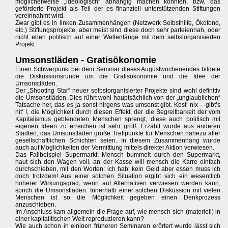
möglicherweise „ideologisch“ abhängig machen könnten, bzw. das
geförderte Projekt als Teil der es finanziell unterstützenden Stiftungen
vereinnahmt wird.
Zwar gibt es in linken Zusammenhängen (Netzwerk Selbsthilfe, Ökofond,
etc.) Stiftungsprojekte, aber meist sind diese doch sehr parteiennah, oder
nicht eben politisch auf einer Wellenlänge mit dem selbstorganisierten
Projekt.
Umsonstläden - Gratisökonomie
Einen Schwerpunkt bei dem Seminar dieses Augustwochenendes bildete
die Diskussionsrunde um die Gratisökonomie und die Idee der
Umsonstläden.
Der „Shooting Star“ neuer selbstorganisierter Projekte sind wohl definitiv
die Umsonstläden. Dies rührt wohl hauptsächlich von der „unglaublichen“
Tatsache her, das es ja sonst nirgens was umsonst gibt. Kost‘ nix – gibt’s
nit‘ !, die Möglichkeit durch diesen Effekt, der die Begreifbarkeit der vom
Kapitalismus geblendeten Menschen sprengt, diese auch politisch mit
eigenen Ideen zu erreichen ist sehr groß. Erzählt wurde aus anderen
Städten, das Umsonstläden große Treffpunkte für Menschen nahezu aller
gesellschaftlichen Schichten seien. In diesem Zusammenhang wurde
auch auf Möglichkeiten der Vermittlung mittels direkter Aktion verwiesen.
Das Fallbeispiel Supermarkt: Mensch bummelt durch den Supermarkt,
haut sich den Wagen voll, an der Kasse will mensch die Karre einfach
durchschieben, mit den Worten: ich hab‘ kein Geld aber essen muss ich
doch trotzdem! Aus einer solchen Situation ergibt sich ein wesentlich
höherer Wirkungsgrad, wenn auf Alternativen verwiesen werden kann,
sprich die Umsonstläden. Innerhalb einer solchen Diskussion mit vielen
Menschen ist so die Möglichkeit gegeben einen Denkprozess
anzuschieben.
Im Anschluss kam allgemein die Frage auf, wie mensch sich (materiell) in
einer kapitalitischen Welt reproduzieren kann?
Wie auch schon in einigen früheren Seminaren erörtert wurde lässt sich