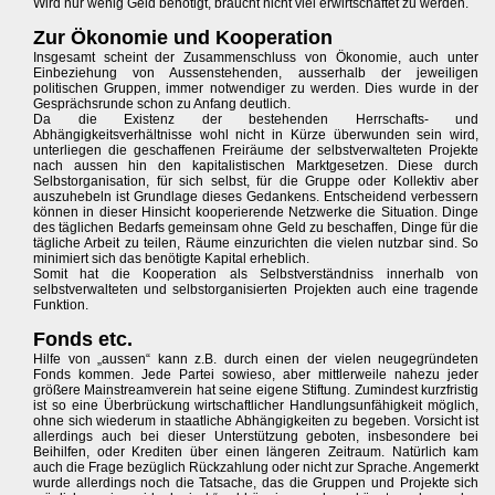
Wird nur wenig Geld benötigt, braucht nicht viel erwirtschaftet zu werden.
Zur Ökonomie und Kooperation
Insgesamt scheint der Zusammenschluss von Ökonomie, auch unter
Einbeziehung von Aussenstehenden, ausserhalb der jeweiligen
politischen Gruppen, immer notwendiger zu werden. Dies wurde in der
Gesprächsrunde schon zu Anfang deutlich.
Da die Existenz der bestehenden Herrschafts- und
Abhängigkeitsverhältnisse wohl nicht in Kürze überwunden sein wird,
unterliegen die geschaffenen Freiräume der selbstverwalteten Projekte
nach aussen hin den kapitalistischen Marktgesetzen. Diese durch
Selbstorganisation, für sich selbst, für die Gruppe oder Kollektiv aber
auszuhebeln ist Grundlage dieses Gedankens. Entscheidend verbessern
können in dieser Hinsicht kooperierende Netzwerke die Situation. Dinge
des täglichen Bedarfs gemeinsam ohne Geld zu beschaffen, Dinge für die
tägliche Arbeit zu teilen, Räume einzurichten die vielen nutzbar sind. So
minimiert sich das benötigte Kapital erheblich.
Somit hat die Kooperation als Selbstverständniss innerhalb von
selbstverwalteten und selbstorganisierten Projekten auch eine tragende
Funktion.
Fonds etc.
Hilfe von „aussen“ kann z.B. durch einen der vielen neugegründeten
Fonds kommen. Jede Partei sowieso, aber mittlerweile nahezu jeder
größere Mainstreamverein hat seine eigene Stiftung. Zumindest kurzfristig
ist so eine Überbrückung wirtschaftlicher Handlungsunfähigkeit möglich,
ohne sich wiederum in staatliche Abhängigkeiten zu begeben. Vorsicht ist
allerdings auch bei dieser Unterstützung geboten, insbesondere bei
Beihilfen, oder Krediten über einen längeren Zeitraum. Natürlich kam
auch die Frage bezüglich Rückzahlung oder nicht zur Sprache. Angemerkt
wurde allerdings noch die Tatsache, das die Gruppen und Projekte sich