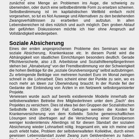
zunächst eine Menge an Problemen ins Auge, die schwierig zu
überwinden, oder durch eine selbstbestimmte Form zu ersetzen scheinen.
Selbstbestimmung ist im kapitalistischen Weltbild einfach nicht
vorgesehen, so tut es Not Auswege und Alternativen zu den bestehenden
Zwangsverhältnissen zu erarbeiten und aufzutun. In allen
Lebensbereichen ist dies nützlich und auch möglich. Den groben Ablauf
der geführten Diskussionen möchte ich hier ohne Anspruch auf
Vollständigkeit wiedergeben.
Soziale Absicherung
Eines der ersten angesprochenen Probleme des Seminars war die
soziale Absicherung, Krankenkasse etc. In diesem Punkt wird die
Abhängigkeit von staatlichen Einrichtungen besonders deutlich. Gerade
Pflichtversicherte, also z.B. Arbeitslose und SozialhilfeempfängerInnen
stehen bei „Abnabelung“ von der Fremdbestimmung vor der Schwierigkeit
die hohen Beiträge für die „soziale Grundversorgung“ selbst aufzubringen.
Zu erbringende Beiträge von mehreren hundert Euro im Monat zwingen
schnell in die Lohnarbeit. Dies scheint einer der Punkte zu sein, wo es
noch mehr an Ideen zur Überwindung braucht. In der Runde fiel der
Gedanke der Einbindung von Ärzten in ein Netzwerk selbstorganisierter
Projekte.
Verwiesen wurde auch auf bereits existierende Modelle innerhalb der
selbstverwalteten Betriebe ihre MitgliederInnen unter dem „Dach“ des
Projektes zu versichern. Dies ist etwa bei den Gruppen der Sozialistischen
Selbsthilfe Köln (SSK) der Fall. Getragen werden die Kosten für
Krankenversicherung von dem Kollektiv. Solche gemeinschaftlichen
Lösungen sind übertragen auf die Versicherung einer Einzelperson
weniger kostenintensiv. Allerdings ist für diesen Standart der sozialen
Absicherung wieder Lohnarbeit nötig. Insgesamt ein, wie ich meine und
auch erlebt habe, Problem der selbstverwalteten Kollektive, durch einen
gewissen Lebensstandart zuviel Zwang zum Geldverdienen zu haben.