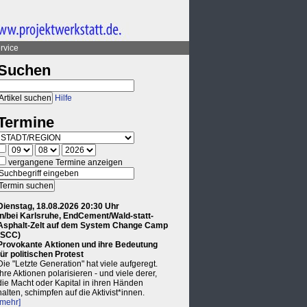
rvice
Suchen
Hilfe
Termine
vergangene Termine anzeigen
Dienstag, 18.08.2026 20:30 Uhr
in/bei Karlsruhe, EndCement/Wald-statt-
Asphalt-Zelt auf dem System Change Camp
(SCC)
Provokante Aktionen und ihre Bedeutung
für politischen Protest
Die "Letzte Generation" hat viele aufgeregt.
Ihre Aktionen polarisieren - und viele derer,
die Macht oder Kapital in ihren Händen
halten, schimpfen auf die Aktivist*innen.
[mehr]