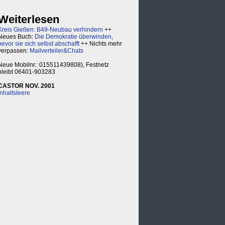
Weiterlesen
Kreis Gießen: B49-Neubau verhindern
++
Neues Buch:
Die Demokratie überwinden,
bevor sie sich selbst abschafft
++ Nichts mehr
verpassen:
Mailverteiler&Chats
Neue Mobilnr.: 015511439808), Festnetz
bleibt 06401-903283
CASTOR NOV. 2001
Inhaltsleere