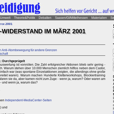
Umwelt
Theorie&Politik
Debatten
Saasen/GI/Mittelhessen
Materialien
Se
tor 2001
-WIDERSTAND IM MÄRZ 2001
en Anti-Atombewegung für andere Grenzen
schaft
: Durchgeprügelt
Auswertung ist vonnöten. Die Zahl erfolgreicher Aktionen blieb sehr gering -
sich. Warum stehen über 10.000 Menschen ziemlich hilflos neben dem Castor,
nfach war (was spontane Einzelaktionen zeigten, die allerdings ohne große
bereitet waren). Warum machen Hunderte Kletterworkshops, Blockiertraining
 Waren sie da, aber kamen nicht zum Zuge - wenn ja, warum? Oder waren am
 - und wenn ja, warum das?
.
euen
Independent-MediaCenter-Seiten
) und