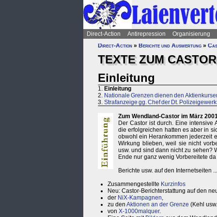
Direct-Action
Antirepression
Organisierung
Direct-Action
»
Berichte und Auswertung
»
Cas
TEXTE ZUM CASTOR
Einleitung
1.
Einleitung
2.
Nationale Grenzen dienen den Aktienkurs
3.
Strafanzeige gg. Chef der Dt. Polizeigewerk
Zum Wendland-Castor im März 2001
Der Castor ist durch. Eine intensive 
die erfolgreichen hatten es aber in 
obwohl ein Herankommen jederzeit ei
Wirkung blieben, weil sie nicht vor
usw. und sind dann nicht zu sehen?
Ende nur ganz wenig Vorbereitete da
Berichte usw. auf den Internetseiten ..
Zusammengestellte
Kurzinfos
Neu: Castor-Berichterstattung auf den n
der
NiX-Kampagnen
,
zu den
Aktionen an der Grenze
(Kehl usw.
von
X-1000malquer
.