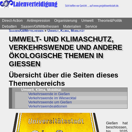
Direct-Action
Antirepression
Organisierung
Umwelt
Theorie&Politik
Debatten
Saasen/GI/Mittelhessen
Materialien
Service
Saasen/GI/Mittelhessen
»
Umwelt, Klima, Mobilität
UMWELT- UND KLIMASCHUTZ,
VERKEHRSWENDE UND ANDERE
ÖKOLOGISCHE THEMEN IN
GIESSEN
Übersicht über die Seiten dieses
Themenbereichs
Umwelt, Klima, Mobilität
Verkehrswende in Gießen
Verkehrswende im Wiesecktal
Verkehrswende um Gießen
Verkehrswendeaktionen
Gießen hat
beschlossen,
bis 2035