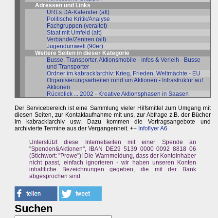
Adressen und Links
URLs DA-Kalender (alt)
Politische Kritik/Analyse
Fachgruppen (veraltet)
Staat mit Umfeld (alt)
Verbände/Zentren (alt)
Jugendumwelt (90er)
Weitere Seiten in dieser Kategorie
Busse, Transporter, Aktionsmobile - Infos & Verleih - Busse
und Transporter
Ordner im kabrack!archiv: Krieg, Frieden, Weltmächte - EU
Organisierungsarbeiten rund um Aktionen - Infrastruktur auf
Aktionen
Rückblick ... 2002 - Kreative Aktionsphasen in Saasen
Der Servicebereich ist eine Sammlung vieler Hilfsmittel zum Umgang mit
diesen Seiten, zur Kontaktaufnahme mit uns, zur Abfrage z.B. der Bücher
im kabrack!archiv usw. Dazu kommen die Vortragsangebote und
archivierte Termine aus der Vergangenheit. ++
Infoflyer A6
Unterstützt diese Internetseiten mit einer Spende an
"Spenden&Aktionen", IBAN DE29 5139 0000 0092 8818 06
(Stichwort: "Prowe")! Die Warnmeldung, dass der Kontoinhaber
nicht passt, einfach ignorieren - wir haben unseren Konten
inhaltliche Bezeichnungen gegeben, die mit der Bank
abgesprochen sind.
Suchen