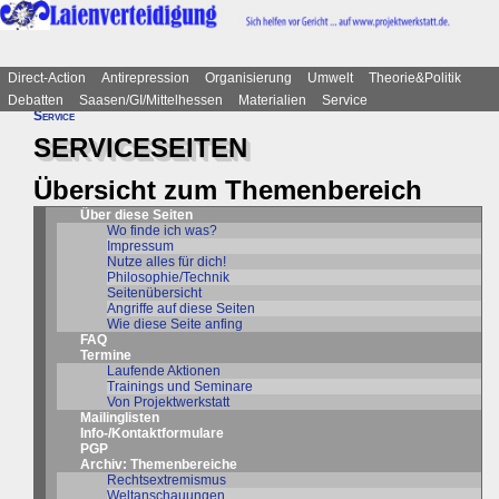
Direct-Action
Antirepression
Organisierung
Umwelt
Theorie&Politik
Debatten
Saasen/GI/Mittelhessen
Materialien
Service
Service
SERVICESEITEN
Übersicht zum Themenbereich
Über diese Seiten
Wo finde ich was?
Impressum
Nutze alles für dich!
Philosophie/Technik
Seitenübersicht
Angriffe auf diese Seiten
Wie diese Seite anfing
FAQ
Termine
Laufende Aktionen
Trainings und Seminare
Von Projektwerkstatt
Mailinglisten
Info-/Kontaktformulare
PGP
Archiv: Themenbereiche
Rechtsextremismus
Weltanschauungen