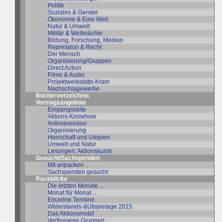
Politik
Soziales & Gender
Ökonomie & Eine Welt
Natur & Umwelt
Militär & Weltmächte
Bildung, Forschung, Medien
Repression & Recht
Der Mensch
Organisierung/Gruppen
Direct Action
Filme & Audio
Projektwerkstatts-Kram
Nachschlagewerke
Bücherverzeichnis
Vortragsangebote
Eingangsseite
Aktions-Knowhow
Antirepression
Organisierung
Herrschaft und Utopien
Umwelt und Natur
Lesungen, Aktionskunst
Gesucht/Sachspenden
Mit anpacken ...
Sachspenden gesucht
Rückblicke
Die letzten Monate ...
Monat für Monat ...
Einzelne Termine
Widerstands-&Utopietage 2015
Das Aktionsmobil
Verflossene Gruppen