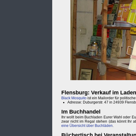
Flensburg: Verkauf im Lade
Black Mosquito
ist ein Mailorder für politisch
Adresse: Duburgerstr. 47 in 24939 Flens
Im Buchhandel
Ihr wollt beim Buchladen Eurer Wahl oder E
zwar nicht im Regal stehen (das könnt Ihr a
eine Übersicht über Buchläden
.
Büchertisch bei Veranstaltu