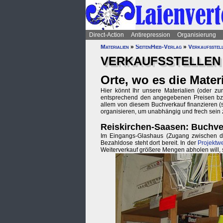
Direct-Action
Antirepression
Organisierung
Materialien
»
SeitenHieb-Verlag
»
Verkaufsstel
VERKAUFSSTELLEN
Orte, wo es die Materi
Hier könnt Ihr unsere Materialien (oder zu
entsprechend den angegebenen Preisen bzw.
allem von diesem Buchverkauf finanzieren (so
organisieren, um unabhängig und frech sein 
Reiskirchen-Saasen: Buchver
Im Eingangs-Glashaus (Zugang zwischen de
Bezahldose steht dort bereit. In der
Projektwe
Weiterverkauf größere Mengen abholen will,