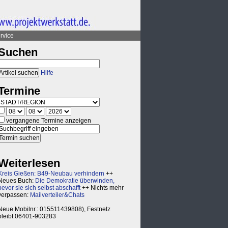
rvice
Suchen
Hilfe
Termine
vergangene Termine anzeigen
Weiterlesen
Kreis Gießen: B49-Neubau verhindern
++
Neues Buch:
Die Demokratie überwinden,
bevor sie sich selbst abschafft
++ Nichts mehr
verpassen:
Mailverteiler&Chats
Neue Mobilnr.: 015511439808), Festnetz
bleibt 06401-903283