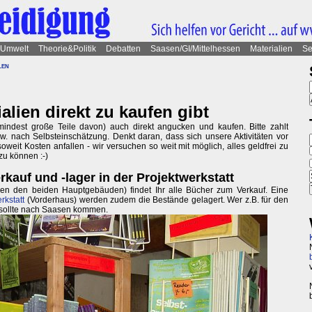
Umwelt
Theorie&Politik
Debatten
Saasen/GI/Mittelhessen
Materialien
Se
len
alien direkt zu kaufen gibt
mindest große Teile davon) auch direkt angucken und kaufen. Bitte zahlt
 nach Selbsteinschätzung. Denkt daran, dass sich unsere Aktivitäten vor
weit Kosten anfallen - wir versuchen so weit mit möglich, alles geldfrei zu
zu können :-)
kauf und -lager in der Projektwerkstatt
n den beiden Hauptgebäuden) findet Ihr alle Bücher zum Verkauf. Eine
rkstatt
(Vorderhaus) werden zudem die Bestände gelagert. Wer z.B. für den
 sollte nach Saasen kommen.