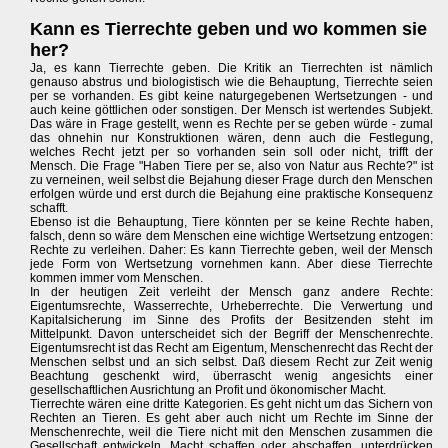
Kann es Tierrechte geben und wo kommen sie
her?
Ja, es kann Tierrechte geben. Die Kritik an Tierrechten ist nämlich
genauso abstrus und biologistisch wie die Behauptung, Tierrechte seien
per se vorhanden. Es gibt keine naturgegebenen Wertsetzungen - und
auch keine göttlichen oder sonstigen. Der Mensch ist wertendes Subjekt.
Das wäre in Frage gestellt, wenn es Rechte per se geben würde - zumal
das ohnehin nur Konstruktionen wären, denn auch die Festlegung,
welches Recht jetzt per so vorhanden sein soll oder nicht, trifft der
Mensch. Die Frage "Haben Tiere per se, also von Natur aus Rechte?" ist
zu verneinen, weil selbst die Bejahung dieser Frage durch den Menschen
erfolgen würde und erst durch die Bejahung eine praktische Konsequenz
schafft.
Ebenso ist die Behauptung, Tiere könnten per se keine Rechte haben,
falsch, denn so wäre dem Menschen eine wichtige Wertsetzung entzogen:
Rechte zu verleihen. Daher: Es kann Tierrechte geben, weil der Mensch
jede Form von Wertsetzung vornehmen kann. Aber diese Tierrechte
kommen immer vom Menschen.
In der heutigen Zeit verleiht der Mensch ganz andere Rechte:
Eigentumsrechte, Wasserrechte, Urheberrechte. Die Verwertung und
Kapitalsicherung im Sinne des Profits der Besitzenden steht im
Mittelpunkt. Davon unterscheidet sich der Begriff der Menschenrechte.
Eigentumsrecht ist das Recht am Eigentum, Menschenrecht das Recht der
Menschen selbst und an sich selbst. Daß diesem Recht zur Zeit wenig
Beachtung geschenkt wird, überrascht wenig angesichts einer
gesellschaftlichen Ausrichtung an Profit und ökonomischer Macht.
Tierrechte wären eine dritte Kategorien. Es geht nicht um das Sichern von
Rechten an Tieren. Es geht aber auch nicht um Rechte im Sinne der
Menschenrechte, weil die Tiere nicht mit den Menschen zusammen die
Gesellschaft entwickeln, Macht schaffen oder abschaffen, unterdrücken