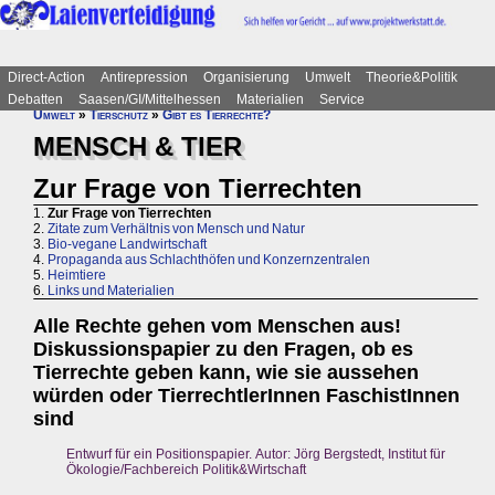
Direct-Action
Antirepression
Organisierung
Umwelt
Theorie&Politik
Debatten
Saasen/GI/Mittelhessen
Materialien
Service
Umwelt
»
Tierschutz
»
Gibt es Tierrechte?
MENSCH & TIER
Zur Frage von Tierrechten
1.
Zur Frage von Tierrechten
2.
Zitate zum Verhältnis von Mensch und Natur
3.
Bio-vegane Landwirtschaft
4.
Propaganda aus Schlachthöfen und Konzernzentralen
5.
Heimtiere
6.
Links und Materialien
Alle Rechte gehen vom Menschen aus!
Diskussionspapier zu den Fragen, ob es
Tierrechte geben kann, wie sie aussehen
würden oder TierrechtlerInnen FaschistInnen
sind
Entwurf für ein Positionspapier. Autor: Jörg Bergstedt, Institut für
Ökologie/Fachbereich Politik&Wirtschaft