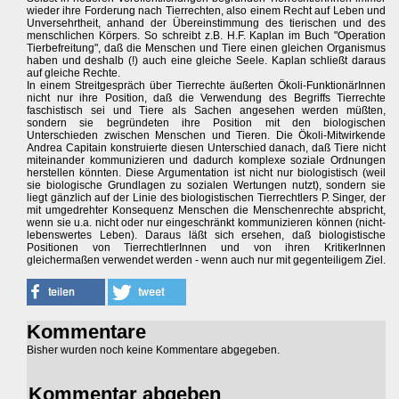
wieder ihre Forderung nach Tierrechten, also einem Recht auf Leben und
Unversehrtheit, anhand der Übereinstimmung des tierischen und des
menschlichen Körpers. So schreibt z.B. H.F. Kaplan im Buch "Operation
Tierbefreitung", daß die Menschen und Tiere einen gleichen Organismus
haben und deshalb (!) auch eine gleiche Seele. Kaplan schließt daraus
auf gleiche Rechte.
In einem Streitgespräch über Tierrechte äußerten Ökoli-FunktionärInnen
nicht nur ihre Position, daß die Verwendung des Begriffs Tierrechte
faschistisch sei und Tiere als Sachen angesehen werden müßten,
sondern sie begründeten ihre Position mit den biologischen
Unterschieden zwischen Menschen und Tieren. Die Ökoli-Mitwirkende
Andrea Capitain konstruierte diesen Unterschied danach, daß Tiere nicht
miteinander kommunizieren und dadurch komplexe soziale Ordnungen
herstellen könnten. Diese Argumentation ist nicht nur biologistisch (weil
sie biologische Grundlagen zu sozialen Wertungen nutzt), sondern sie
liegt gänzlich auf der Linie des biologistischen Tierrechtlers P. Singer, der
mit umgedrehter Konsequenz Menschen die Menschenrechte abspricht,
wenn sie u.a. nicht oder nur eingeschränkt kommunizieren können (nicht-
lebenswertes Leben). Daraus läßt sich ersehen, daß biologistische
Positionen von TierrechtlerInnen und von ihren KritikerInnen
gleichermaßen verwendet werden - wenn auch nur mit gegenteiligem Ziel.
Kommentare
Bisher wurden noch keine Kommentare abgegeben.
Kommentar abgeben