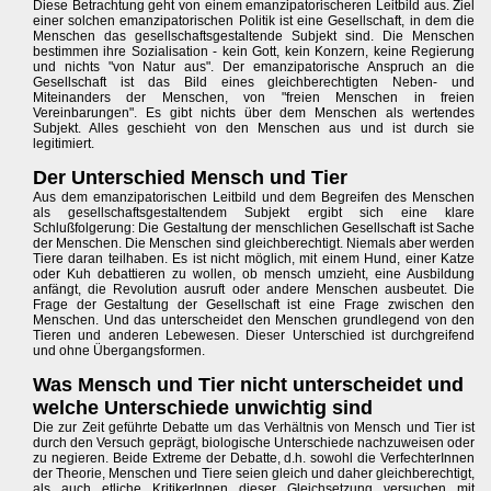
Diese Betrachtung geht von einem emanzipatorischeren Leitbild aus. Ziel
einer solchen emanzipatorischen Politik ist eine Gesellschaft, in dem die
Menschen das gesellschaftsgestaltende Subjekt sind. Die Menschen
bestimmen ihre Sozialisation - kein Gott, kein Konzern, keine Regierung
und nichts "von Natur aus". Der emanzipatorische Anspruch an die
Gesellschaft ist das Bild eines gleichberechtigten Neben- und
Miteinanders der Menschen, von "freien Menschen in freien
Vereinbarungen". Es gibt nichts über dem Menschen als wertendes
Subjekt. Alles geschieht von den Menschen aus und ist durch sie
legitimiert.
Der Unterschied Mensch und Tier
Aus dem emanzipatorischen Leitbild und dem Begreifen des Menschen
als gesellschaftsgestaltendem Subjekt ergibt sich eine klare
Schlußfolgerung: Die Gestaltung der menschlichen Gesellschaft ist Sache
der Menschen. Die Menschen sind gleichberechtigt. Niemals aber werden
Tiere daran teilhaben. Es ist nicht möglich, mit einem Hund, einer Katze
oder Kuh debattieren zu wollen, ob mensch umzieht, eine Ausbildung
anfängt, die Revolution ausruft oder andere Menschen ausbeutet. Die
Frage der Gestaltung der Gesellschaft ist eine Frage zwischen den
Menschen. Und das unterscheidet den Menschen grundlegend von den
Tieren und anderen Lebewesen. Dieser Unterschied ist durchgreifend
und ohne Übergangsformen.
Was Mensch und Tier nicht unterscheidet und
welche Unterschiede unwichtig sind
Die zur Zeit geführte Debatte um das Verhältnis von Mensch und Tier ist
durch den Versuch geprägt, biologische Unterschiede nachzuweisen oder
zu negieren. Beide Extreme der Debatte, d.h. sowohl die VerfechterInnen
der Theorie, Menschen und Tiere seien gleich und daher gleichberechtigt,
als auch etliche KritikerInnen dieser Gleichsetzung versuchen mit