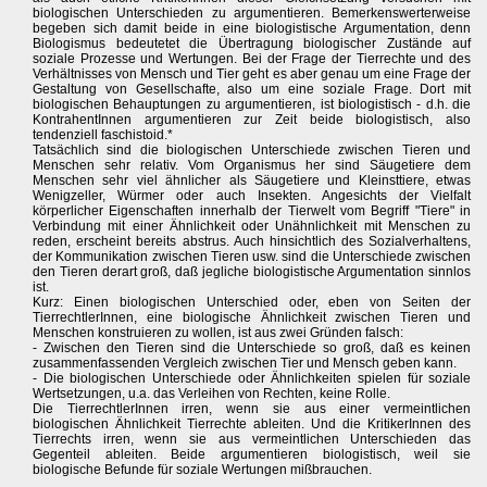
biologischen Unterschieden zu argumentieren. Bemerkenswerterweise
begeben sich damit beide in eine biologistische Argumentation, denn
Biologismus bedeutetet die Übertragung biologischer Zustände auf
soziale Prozesse und Wertungen. Bei der Frage der Tierrechte und des
Verhältnisses von Mensch und Tier geht es aber genau um eine Frage der
Gestaltung von Gesellschafte, also um eine soziale Frage. Dort mit
biologischen Behauptungen zu argumentieren, ist biologistisch - d.h. die
KontrahentInnen argumentieren zur Zeit beide biologistisch, also
tendenziell faschistoid.*
Tatsächlich sind die biologischen Unterschiede zwischen Tieren und
Menschen sehr relativ. Vom Organismus her sind Säugetiere dem
Menschen sehr viel ähnlicher als Säugetiere und Kleinsttiere, etwas
Wenigzeller, Würmer oder auch Insekten. Angesichts der Vielfalt
körperlicher Eigenschaften innerhalb der Tierwelt vom Begriff "Tiere" in
Verbindung mit einer Ähnlichkeit oder Unähnlichkeit mit Menschen zu
reden, erscheint bereits abstrus. Auch hinsichtlich des Sozialverhaltens,
der Kommunikation zwischen Tieren usw. sind die Unterschiede zwischen
den Tieren derart groß, daß jegliche biologistische Argumentation sinnlos
ist.
Kurz: Einen biologischen Unterschied oder, eben von Seiten der
TierrechtlerInnen, eine biologische Ähnlichkeit zwischen Tieren und
Menschen konstruieren zu wollen, ist aus zwei Gründen falsch:
- Zwischen den Tieren sind die Unterschiede so groß, daß es keinen
zusammenfassenden Vergleich zwischen Tier und Mensch geben kann.
- Die biologischen Unterschiede oder Ähnlichkeiten spielen für soziale
Wertsetzungen, u.a. das Verleihen von Rechten, keine Rolle.
Die TierrechtlerInnen irren, wenn sie aus einer vermeintlichen
biologischen Ähnlichkeit Tierrechte ableiten. Und die KritikerInnen des
Tierrechts irren, wenn sie aus vermeintlichen Unterschieden das
Gegenteil ableiten. Beide argumentieren biologistisch, weil sie
biologische Befunde für soziale Wertungen mißbrauchen.