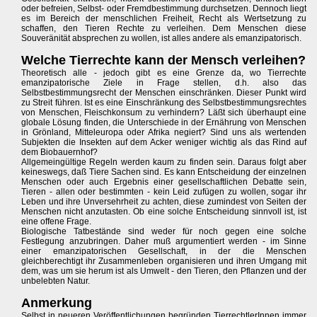
oder befreien, Selbst- oder Fremdbestimmung durchsetzen. Dennoch liegt
es im Bereich der menschlichen Freiheit, Recht als Wertsetzung zu
schaffen, den Tieren Rechte zu verleihen. Dem Menschen diese
Souveränität absprechen zu wollen, ist alles andere als emanzipatorisch.
Welche Tierrechte kann der Mensch verleihen?
Theoretisch alle - jedoch gibt es eine Grenze da, wo Tierrechte
emanzipatorische Ziele in Frage stellen, d.h. also das
Selbstbestimmungsrecht der Menschen einschränken. Dieser Punkt wird
zu Streit führen. Ist es eine Einschränkung des Selbstbestimmungsrechtes
von Menschen, Fleischkonsum zu verhindern? Läßt sich überhaupt eine
globale Lösung finden, die Unterschiede in der Ernährung von Menschen
in Grönland, Mitteleuropa oder Afrika negiert? Sind uns als wertenden
Subjekten die Insekten auf dem Acker weniger wichtig als das Rind auf
dem Biobauernhof?
Allgemeingültige Regeln werden kaum zu finden sein. Daraus folgt aber
keineswegs, daß Tiere Sachen sind. Es kann Entscheidung der einzelnen
Menschen oder auch Ergebnis einer gesellschaftlichen Debatte sein,
Tieren - allen oder bestimmten - kein Leid zufügen zu wollen, sogar ihr
Leben und ihre Unversehrheit zu achten, diese zumindest von Seiten der
Menschen nicht anzutasten. Ob eine solche Entscheidung sinnvoll ist, ist
eine offene Frage.
Biologische Tatbestände sind weder für noch gegen eine solche
Festlegung anzubringen. Daher muß argumentiert werden - im Sinne
einer emanzipatorischen Gesellschaft, in der die Menschen
gleichberechtigt ihr Zusammenleben organisieren und ihren Umgang mit
dem, was um sie herum ist als Umwelt - den Tieren, den Pflanzen und der
unbelebten Natur.
Anmerkung
Selbst in neueren Veröffentlichungen begründen TierrechtlerInnen immer