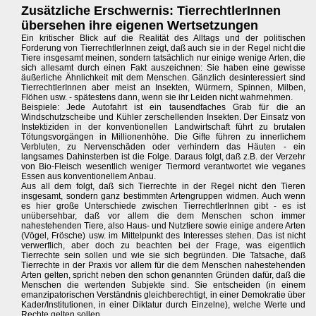
Zusätzliche Erschwernis: TierrechtlerInnen
übersehen ihre eigenen Wertsetzungen
Ein kritischer Blick auf die Realität des Alltags und der politischen
Forderung von TierrechtlerInnen zeigt, daß auch sie in der Regel nicht die
Tiere insgesamt meinen, sondern tatsächlich nur einige wenige Arten, die
sich allesamt durch einen Fakt auszeichnen: Sie haben eine gewisse
äußerliche Ähnlichkeit mit dem Menschen. Gänzlich desinteressiert sind
TierrechtlerInnen aber meist an Insekten, Würmern, Spinnen, Milben,
Flöhen usw. - spätestens dann, wenn sie ihr Leiden nicht wahrnehmen.
Beispiele: Jede Autofahrt ist ein tausendfaches Grab für die an
Windschutzscheibe und Kühler zerschellenden Insekten. Der Einsatz von
Instektiziden in der konventionellen Landwirtschaft führt zu brutalen
Tötungsvorgängen in Millionenhöhe. Die Gifte führen zu innerlichem
Verbluten, zu Nervenschäden oder verhindern das Häuten - ein
langsames Dahinsterben ist die Folge. Daraus folgt, daß z.B. der Verzehr
von Bio-Fleisch wesentlich weniger Tiermord verantwortet wie veganes
Essen aus konventionellem Anbau.
Aus all dem folgt, daß sich Tierrechte in der Regel nicht den Tieren
insgesamt, sondern ganz bestimmten Artengruppen widmen. Auch wenn
es hier große Unterschiede zwischen TierrechtlerInnen gibt - es ist
unübersehbar, daß vor allem die dem Menschen schon immer
nahestehenden Tiere, also Haus- und Nutztiere sowie einige andere Arten
(Vögel, Frösche) usw. im Mittelpunkt des Interesses stehen. Das ist nicht
verwerflich, aber doch zu beachten bei der Frage, was eigentlich
Tierrechte sein sollen und wie sie sich begründen. Die Tatsache, daß
Tierrechte in der Praxis vor allem für die dem Menschen nahestehenden
Arten gelten, spricht neben den schon genannten Gründen dafür, daß die
Menschen die wertenden Subjekte sind. Sie entscheiden (in einem
emanzipatorischen Verständnis gleichberechtigt, in einer Demokratie über
Kader/Institutionen, in einer Diktatur durch Einzelne), welche Werte und
Rechte gelten sollen.