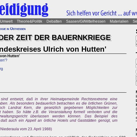
Umwelt
Theorie&Politik
Debatten
Saasen/GI/Mittelhessen
Materialien
Se
ogie in Osthessen
DER ZEIT DER BAUERNKRIEGE
ndeskreises Ulrich von Hutten'
 von Hutten'
ten'?
rg
sind entsetzt, daß in ihrer Heimatgemeinde Rechtsrextreme eine
en. Als besonders bedauerlich betrachten es die örtlichen Grünen,
ch Landrat Kern, die gesetzlich gegebenen Möglichkeiten zur
 haben. So hätte z.B. die Veranstaltung formell verboten und die
rwaltungsgericht überlassen werden können. Das Beispiel des
 daß auch ein Appell an örtliche Hotels und Gaststätten genügt, um
 Niederaula vom 23. April 1988)