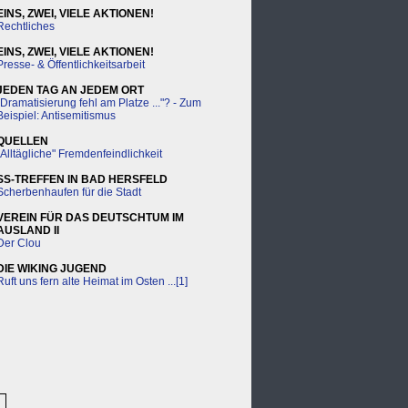
EINS, ZWEI, VIELE AKTIONEN!
Rechtliches
EINS, ZWEI, VIELE AKTIONEN!
Presse- & Öffentlichkeitsarbeit
JEDEN TAG AN JEDEM ORT
"Dramatisierung fehl am Platze ..."? - Zum
Beispiel: Antisemitismus
QUELLEN
"Alltägliche" Fremdenfeindlichkeit
SS-TREFFEN IN BAD HERSFELD
Scherbenhaufen für die Stadt
VEREIN FÜR DAS DEUTSCHTUM IM
AUSLAND II
Der Clou
DIE WIKING JUGEND
Ruft uns fern alte Heimat im Osten ...[1]