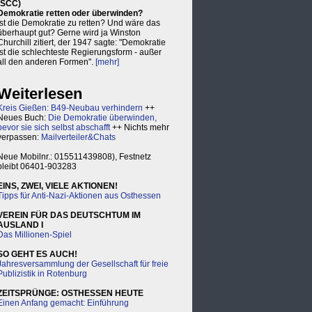
(SCC)
Demokratie retten oder überwinden?
Ist die Demokratie zu retten? Und wäre das
überhaupt gut? Gerne wird ja Winston
Churchill zitiert, der 1947 sagte: "Demokratie
ist die schlechteste Regierungsform - außer
all den anderen Formen".
[mehr]
Weiterlesen
Kreis Gießen: B49-Neubau verhindern
++
Neues Buch:
Die Demokratie überwinden,
bevor sie sich selbst abschafft
++ Nichts mehr
verpassen:
Mailverteiler&Chats
Neue Mobilnr.: 015511439808), Festnetz
bleibt 06401-903283
EINS, ZWEI, VIELE AKTIONEN!
Tipps für Anti-Nazi-Aktionen aus Osthessen
VEREIN FÜR DAS DEUTSCHTUM IM
AUSLAND I
Das Millionen-Spiel
SO GEHT ES AUCH!
Jahresversammlung der Gesellschaft für freie
Publizistik in Rotenburg
ZEITSPRÜNGE: OSTHESSEN HEUTE
Einen Anfang gemacht: Einführung