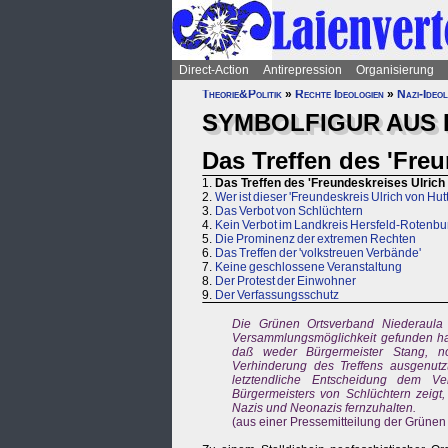
Direct-Action
Antirepression
Organisierung
Theorie&Politik
»
Rechte Ideologien
»
Nazi-Ideol
SYMBOLFIGUR AUS 
Das Treffen des 'Freu
1.
Das Treffen des 'Freundeskreises Ulrich
2.
Wer ist dieser 'Freundeskreis Ulrich von Hut
3.
Das Verbot von Schlüchtern
4.
Kein Verbot im Landkreis Hersfeld-Rotenbu
5.
Die Prominenz der extremen Rechten
6.
Das Treffen der 'volkstreuen Verbände'
7.
Keine geschlossene Veranstaltung
8.
Der Protest der Einwohner
9.
Der Verfassungsschutz
Die Grünen Ortsverband Niederaula 
Versammlungsmöglichkeit gefunden hab
daß weder Bürgermeister Stang, no
Verhinderung des Treffens ausgenutzt
letztendliche Entscheidung dem Ve
Bürgermeisters von Schlüchtern zeigt,
Nazis und Neonazis fernzuhalten.
(aus einer Pressemitteilung der Grünen