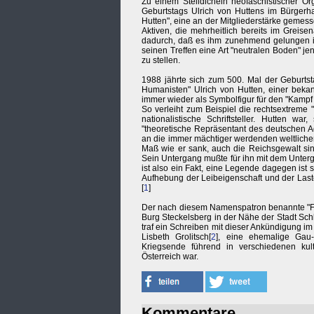
Zu einem Stelldichein neofaschistischer O
Geburtstags Ulrich von Huttens im Bürgerh
Hutten", eine an der Mitgliederstärke geme
Aktiven, die mehrheitlich bereits im Greise
dadurch, daß es ihm zunehmend gelungen is
seinen Treffen eine Art "neutralen Boden" je
zu stellen.
1988 jährte sich zum 500. Mal der Geburtst
Humanisten" Ulrich von Hutten, einer beka
immer wieder als Symbolfigur für den "Kamp
So verleiht zum Beispiel die rechtsextreme "G
nationalistische Schriftsteller. Hutten wa
"theoretische Repräsentant des deutschen Ad
an die immer mächtiger werdenden weltlichen 
Maß wie er sank, auch die Reichsgewalt sin
Sein Untergang mußte für ihn mit dem Unter
ist also ein Fakt, eine Legende dagegen ist s
Aufhebung der Leibeigenschaft und der Laste
[
1
]
Der nach diesem Namenspatron benannte "Fre
Burg Steckelsberg in der Nähe der Stadt Schl
traf ein Schreiben mit dieser Ankündigung im
Lisbeth Grolitsch[
2
], eine ehemalige Gau-
Kriegsende führend in verschiedenen kul
Österreich war.
Kommentare