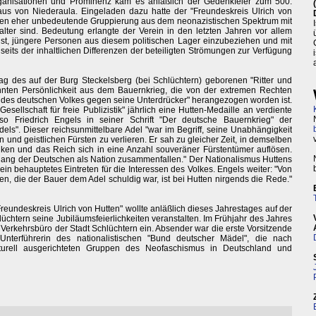
rganisationen und Prominenz kam es anläßlich der Gedenkfeier zum 500.
aus von Niederaula. Eingeladen dazu hatte der "Freundeskreis Ulrich von
ssen eher unbedeutende Gruppierung aus dem neonazistischen Spektrum mit
nalter sind. Bedeutung erlangte der Verein in den letzten Jahren vor allem
t, jüngere Personen aus diesem politischen Lager einzubeziehen und mit
nseits der inhaltlichen Differenzen der beteiligten Strömungen zur Verfügung
ag des auf der Burg Steckelsberg (bei Schlüchtern) geborenen "Ritter und
nnten Persönlichkeit aus dem Bauernkrieg, die von der extremen Rechten
f des deutschen Volkes gegen seine Unterdrücker" herangezogen worden ist.
esellschaft für freie Publizistik" jährlich eine Hutten-Medaille an verdiente
r, so Friedrich Engels in seiner Schrift "Der deutsche Bauernkrieg" der
els". Dieser reichsunmittelbare Adel "war im Begriff, seine Unabhängigkeit
und geistlichen Fürsten zu verlieren. Er sah zu gleicher Zeit, in demselben
ken und das Reich sich in eine Anzahl souveräner Fürstentümer auflösen.
gang der Deutschen als Nation zusammenfallen." Der Nationalismus Huttens
ein behauptetes Eintreten für die Interessen des Volkes. Engels weiter: "Von
n, die der Bauer dem Adel schuldig war, ist bei Hutten nirgends die Rede."
undeskreis Ulrich von Hutten" wollte anläßlich dieses Jahrestages auf der
üchtern seine Jubiläumsfeierlichkeiten veranstalten. Im Frühjahr des Jahres
 Verkehrsbüro der Stadt Schlüchtern ein. Absender war die erste Vorsitzende
Unterführerin des nationalistischen "Bund deutscher Mädel", die nach
turell ausgerichteten Gruppen des Neofaschismus in Deutschland und