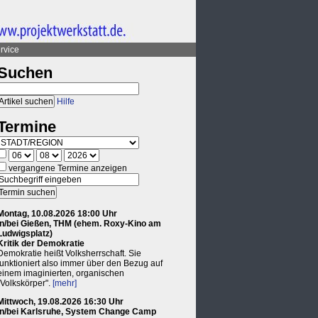
rvice
Suchen
Hilfe
Termine
vergangene Termine anzeigen
Montag, 10.08.2026 18:00 Uhr
in/bei Gießen, THM (ehem. Roxy-Kino am
Ludwigsplatz)
Kritik der Demokratie
Demokratie heißt Volksherrschaft. Sie
funktioniert also immer über den Bezug auf
einem imaginierten, organischen
"Volkskörper".
[mehr]
Mittwoch, 19.08.2026 16:30 Uhr
in/bei Karlsruhe, System Change Camp