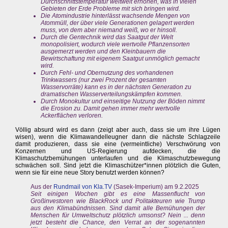
Durchschnittstemperatur weltweit erhöhen, was in vielen
Gebieten der Erde Probleme mit sich bringen wird.
Die Atomindustrie hinterlässt wachsende Mengen von
Atommüll, der über viele Generationen gelagert werden
muss, von dem aber niemand weiß, wo er hinsoll.
Durch die Gentechnik wird das Saatgut der Welt
monopolisiert, wodurch viele wertvolle Pflanzensorten
ausgemerzt werden und den Kleinbauern die
Bewirtschaftung mit eigenem Saatgut unmöglich gemacht
wird.
Durch Fehl- und Obernutzung des vorhandenen
Trinkwassers (nur zwei Prozent der gesamten
Wasservorräte) kann es in der nächsten Generation zu
dramatischen Wasserverteilungskämpfen kommen.
Durch Monokultur und einseitige Nutzung der Böden nimmt
die Erosion zu. Damit gehen immer mehr wertvolle
Ackerflächen verloren.
Völlig absurd wird es dann (zeigt aber auch, dass sie um ihre Lügen
wisen), wenn die Klimawandelleugner dann die nächste Schlagzeile
damit produzieren, dass sie eine (vermeintliche) Verschwörung von
Konzernen und US-Regierung aufdecken, die die
Klimaschutzbemühungen unterlaufen und die Klimaschutzbewegung
schwächen soll. Sind jetzt die Klimaschützer*innen plötzlich die Guten,
wenn sie für eine neue Story benutzt werden können?
Aus der
Rundmail von Kla.TV
(Sasek-Imperium) am 9.2.2025
Seit einigen Wochen gibt es eine Massenflucht von
Großinvestoren wie BlackRock und Politakteuren wie Trump
aus den Klimabündnissen. Sind damit alle Bemühungen der
Menschen für Umweltschutz plötzlich umsonst? Nein ... denn
jetzt besteht die Chance, den Verrat an der sogenannten