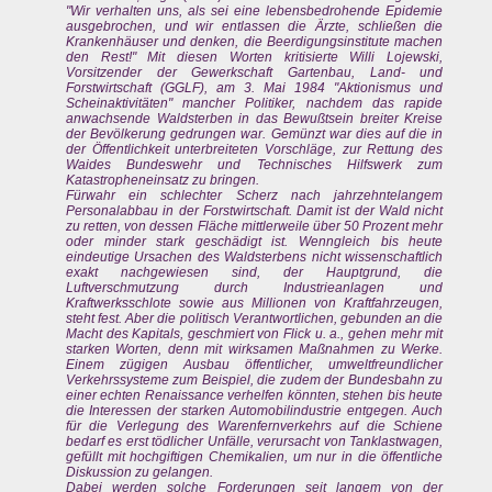
"Wir verhalten uns, als sei eine lebensbedrohende Epidemie
ausgebrochen, und wir entlassen die Ärzte, schließen die
Krankenhäuser und denken, die Beerdigungsinstitute machen
den Rest!" Mit diesen Worten kritisierte Willi Lojewski,
Vorsitzender der Gewerkschaft Gartenbau, Land- und
Forstwirtschaft (GGLF), am 3. Mai 1984 "Aktionismus und
Scheinaktivitäten" mancher Politiker, nachdem das rapide
anwachsende Waldsterben in das Bewußtsein breiter Kreise
der Bevölkerung gedrungen war. Gemünzt war dies auf die in
der Öffentlichkeit unterbreiteten Vorschläge, zur Rettung des
Waides Bundeswehr und Technisches Hilfswerk zum
Katastropheneinsatz zu bringen.
Fürwahr ein schlechter Scherz nach jahrzehntelangem
Personalabbau in der Forstwirtschaft. Damit ist der Wald nicht
zu retten, von dessen Fläche mittlerweile über 50 Prozent mehr
oder minder stark geschädigt ist. Wenngleich bis heute
eindeutige Ursachen des Waldsterbens nicht wissenschaftlich
exakt nachgewiesen sind, der Hauptgrund, die
Luftverschmutzung durch Industrieanlagen und
Kraftwerksschlote sowie aus Millionen von Kraftfahrzeugen,
steht fest. Aber die politisch Verantwortlichen, gebunden an die
Macht des Kapitals, geschmiert von Flick u. a., gehen mehr mit
starken Worten, denn mit wirksamen Maßnahmen zu Werke.
Einem zügigen Ausbau öffentlicher, umweltfreundlicher
Verkehrssysteme zum Beispiel, die zudem der Bundesbahn zu
einer echten Renaissance verhelfen könnten, stehen bis heute
die Interessen der starken Automobilindustrie entgegen. Auch
für die Verlegung des Warenfernverkehrs auf die Schiene
bedarf es erst tödlicher Unfälle, verursacht von Tanklastwagen,
gefüllt mit hochgiftigen Chemikalien, um nur in die öffentliche
Diskussion zu gelangen.
Dabei werden solche Forderungen seit langem von der