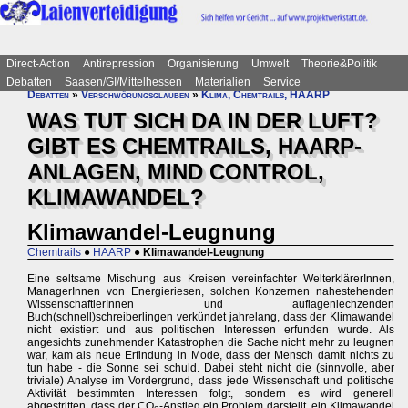
Direct-Action
Antirepression
Organisierung
Umwelt
Theorie&Politik
Debatten
Saasen/GI/Mittelhessen
Materialien
Service
Debatten
»
Verschwörungsglauben
»
Klima, Chemtrails, HAARP
WAS TUT SICH DA IN DER LUFT?
GIBT ES CHEMTRAILS, HAARP-
ANLAGEN, MIND CONTROL,
KLIMAWANDEL?
Klimawandel-Leugnung
Chemtrails
●
HAARP
●
Klimawandel-Leugnung
Eine seltsame Mischung aus Kreisen vereinfachter WelterklärerInnen,
ManagerInnen von Energieriesen, solchen Konzernen nahestehenden
WissenschaftlerInnen und auflagenlechzenden
Buch(schnell)schreiberlingen verkündet jahrelang, dass der Klimawandel
nicht existiert und aus politischen Interessen erfunden wurde. Als
angesichts zunehmender Katastrophen die Sache nicht mehr zu leugnen
war, kam als neue Erfindung in Mode, dass der Mensch damit nichts zu
tun habe - die Sonne sei schuld. Dabei steht nicht die (sinnvolle, aber
triviale) Analyse im Vordergrund, dass jede Wissenschaft und politische
Aktivität bestimmten Interessen folgt, sondern es wird generell
abgestritten, dass der CO
-Anstieg ein Problem darstellt, ein Klimawandel