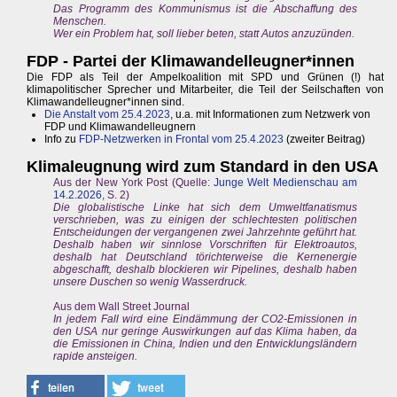
Das Programm des Kommunismus ist die Abschaffung des
Menschen.
Wer ein Problem hat, soll lieber beten, statt Autos anzuzünden.
FDP - Partei der Klimawandelleugner*innen
Die FDP als Teil der Ampelkoalition mit SPD und Grünen (!) hat
klimapolitischer Sprecher und Mitarbeiter, die Teil der Seilschaften von
Klimawandelleugner*innen sind.
Die Anstalt vom 25.4.2023
, u.a. mit Informationen zum Netzwerk von
FDP und Klimawandelleugnern
Info zu
FDP-Netzwerken in Frontal vom 25.4.2023
(zweiter Beitrag)
Klimaleugnung wird zum Standard in den USA
Aus der New York Post (Quelle:
Junge Welt Medienschau am
14.2.2026
, S. 2)
Die globalistische Linke hat sich dem Umweltfanatismus
verschrieben, was zu einigen der schlechtesten politischen
Entscheidungen der vergangenen zwei Jahrzehnte geführt hat.
Deshalb haben wir sinnlose Vorschriften für Elektroautos,
deshalb hat Deutschland törichterweise die Kernenergie
abgeschafft, deshalb blockieren wir Pipelines, deshalb haben
unsere Duschen so wenig Wasserdruck.
Aus dem Wall Street Journal
In jedem Fall wird eine Eindämmung der CO2-Emissionen in
den USA nur geringe Auswirkungen auf das Klima haben, da
die Emissionen in China, Indien und den Entwicklungsländern
rapide ansteigen.