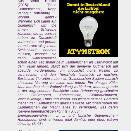
Aus Bernd Höcker
(2015): "Böse
Gutmenschen", Kopp
Verlag in Rottenburg
Worum geht's?
Während sich kaum ein
Gutmensch um die
armen Schweine
kümmert, die ihr ganzes
Leben im Dunkelstall
verbrachten und gerade
ihren letzten Weg in den
Schlachthof nehmen
müssen, wonach sie
dann wahrscheinlich
schon einen Tag später beim Gutmenschen als Currywurst auf
dem Teller landen, stürzt sich der gemeine Gutmensch auf
absurde Forderungen, um möglichst hohe Kosten zu
verursachen und den Tierschutz lächerlich zu machen.
Bestimmte Tierarten haben im Gutmenschen-System nämlich
absoluten Vorrang vor allem und jedem. Ein einziger Käfer
kann den Bau einer Wohnsiedlung verhindern, wenn er gerade
in der vorgesehenen Baufläche seine Behausung geschaffen
hat. Großtrappen, Kammmolche, Gelbbauchunken,
Wachtelkönige, Uhus und knapp 300 weitere seltene Tierarten
dienen den Gutmenschen quasi als Waffe. Mit ihnen haben die
Gutmenschen die Macht, alles zu verhindern, was deren
Reviere beeinträchtigen könnte
. (S. 56f.)
Energiesparwahnsinn ... ... und typische Gutmenschen-
Handlungen sind: entweder total dämlich oder eben extrem
bösartig.
(S. 63)