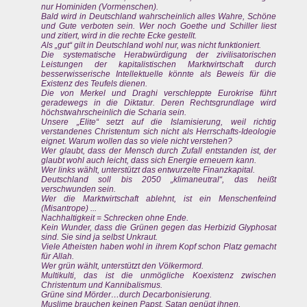
nur Hominiden (Vormenschen).
Bald wird in Deutschland wahrscheinlich alles Wahre, Schöne
und Gute verboten sein. Wer noch Goethe und Schiller liest
und zitiert, wird in die rechte Ecke gestellt.
Als „gut“ gilt in Deutschland wohl nur, was nicht funktioniert.
Die systematische Herabwürdigung der zivilisatorischen
Leistungen der kapitalistischen Marktwirtschaft durch
besserwisserische Intellektuelle könnte als Beweis für die
Existenz des Teufels dienen.
Die von Merkel und Draghi verschleppte Eurokrise führt
geradewegs in die Diktatur. Deren Rechtsgrundlage wird
höchstwahrscheinlich die Scharia sein.
Unsere „Elite“ setzt auf die Islamisierung, weil richtig
verstandenes Christentum sich nicht als Herrschafts-Ideologie
eignet. Warum wollen das so viele nicht verstehen?
Wer glaubt, dass der Mensch durch Zufall entstanden ist, der
glaubt wohl auch leicht, dass sich Energie erneuern kann.
Wer links wählt, unterstützt das entwurzelte Finanzkapital.
Deutschland soll bis 2050 „klimaneutral“, das heißt
verschwunden sein.
Wer die Marktwirtschaft ablehnt, ist ein Menschenfeind
(Misantrope) ...
Nachhaltigkeit = Schrecken ohne Ende.
Kein Wunder, dass die Grünen gegen das Herbizid Glyphosat
sind. Sie sind ja selbst Unkraut.
Viele Atheisten haben wohl in ihrem Kopf schon Platz gemacht
für Allah.
Wer grün wählt, unterstützt den Völkermord.
Multikulti, das ist die unmögliche Koexistenz zwischen
Christentum und Kannibalismus.
Grüne sind Mörder…durch Decarbonisierung.
Muslime brauchen keinen Papst. Satan genügt ihnen.