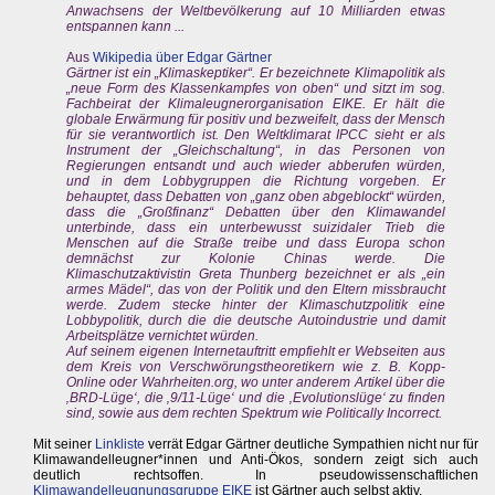
Anwachsens der Weltbevölkerung auf 10 Milliarden etwas
entspannen kann ...
Aus
Wikipedia über Edgar Gärtner
Gärtner ist ein „Klimaskeptiker“. Er bezeichnete Klimapolitik als
„neue Form des Klassenkampfes von oben“ und sitzt im sog.
Fachbeirat der Klimaleugnerorganisation EIKE. Er hält die
globale Erwärmung für positiv und bezweifelt, dass der Mensch
für sie verantwortlich ist. Den Weltklimarat IPCC sieht er als
Instrument der „Gleichschaltung“, in das Personen von
Regierungen entsandt und auch wieder abberufen würden,
und in dem Lobbygruppen die Richtung vorgeben. Er
behauptet, dass Debatten von „ganz oben abgeblockt“ würden,
dass die „Großfinanz“ Debatten über den Klimawandel
unterbinde, dass ein unterbewusst suizidaler Trieb die
Menschen auf die Straße treibe und dass Europa schon
demnächst zur Kolonie Chinas werde. Die
Klimaschutzaktivistin Greta Thunberg bezeichnet er als „ein
armes Mädel“, das von der Politik und den Eltern missbraucht
werde. Zudem stecke hinter der Klimaschutzpolitik eine
Lobbypolitik, durch die die deutsche Autoindustrie und damit
Arbeitsplätze vernichtet würden.
Auf seinem eigenen Internetauftritt empfiehlt er Webseiten aus
dem Kreis von Verschwörungstheoretikern wie z. B. Kopp-
Online oder Wahrheiten.org, wo unter anderem Artikel über die
‚BRD-Lüge‘, die ‚9/11-Lüge‘ und die ‚Evolutionslüge‘ zu finden
sind, sowie aus dem rechten Spektrum wie Politically Incorrect.
Mit seiner
Linkliste
verrät Edgar Gärtner deutliche Sympathien nicht nur für
Klimawandelleugner*innen und Anti-Ökos, sondern zeigt sich auch
deutlich rechtsoffen. In pseudowissenschaftlichen
Klimawandelleugnungsgruppe EIKE
ist Gärtner auch selbst aktiv.