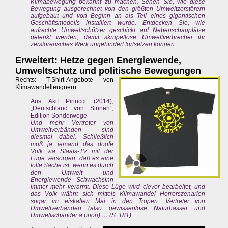
Klimabewegung bekannt zu machen. Sehen Sie, wie diese
Bewegung ausgerechnet von den größten Umweltzerstörern
aufgebaut und von Beginn an als Teil eines gigantischen
Geschäftsmodells installiert wurde. Entdecken Sie, wie
aufrechte Umweltschützer geschickt auf Nebenschauplätze
gelenkt werden, damit skrupellose Umweltverbrecher ihr
zerstörerisches Werk ungehindert fortsetzen können.
Erweitert: Hetze gegen Energiewende,
Umweltschutz und politische Bewegungen
Rechts: T-Shirt-Angebote von
Klimawandelleugnern
Aus Akif Pirincci (2014),
„Deutschland von Sinnen“,
Edition Sonderwege
Und mehr Vertreter von
Umweltverbänden sind
diesmal dabei. Schließlich
muß ja jemand das doofe
Volk via Staats-TV mit der
Lüge versorgen, daß es eine
tolle Sache ist, wenn es durch
den Umwelt und
Energiewende Schwachsinn
immer mehr verarmt. Diese Lüge wird clever bearbeitet, und
das Volk wähnt sich mittels Klimawandel Horrorszenarien
sogar im eiskalten Mai in den Tropen. Vertreter von
Umweltverbänden (also gewissenlose Naturhasser und
Umweltschänder a priori) … (S. 181)