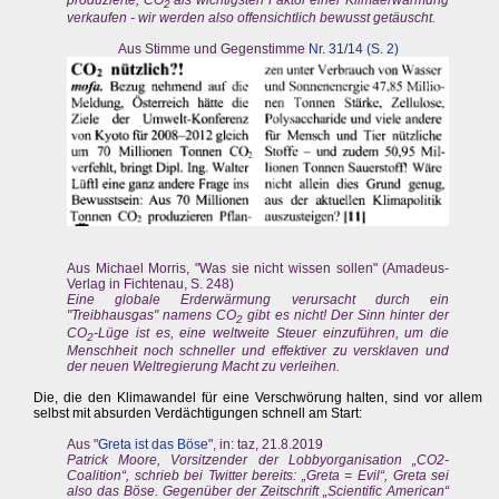
2
verkaufen - wir werden also offensichtlich bewusst getäuscht.
Aus Stimme und Gegenstimme
Nr. 31/14 (S. 2)
Aus Michael Morris, "Was sie nicht wissen sollen" (Amadeus-
Verlag in Fichtenau, S. 248)
Eine globale Erderwärmung verursacht durch ein
"Treibhausgas" namens CO
gibt es nicht! Der Sinn hinter der
2
CO
-Lüge ist es, eine weltweite Steuer einzuführen, um die
2
Menschheit noch schneller und effektiver zu versklaven und
der neuen Weltregierung Macht zu verleihen.
Die, die den Klimawandel für eine Verschwörung halten, sind vor allem
selbst mit absurden Verdächtigungen schnell am Start:
Aus "
Greta ist das Böse
", in: taz, 21.8.2019
Patrick Moore, Vorsitzender der Lobbyorganisation „CO2-
Coalition“, schrieb bei Twitter bereits: „Greta = Evil“, Greta sei
also das Böse. Gegenüber der Zeitschrift „Scientific American“