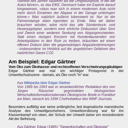
»bereits seit Jahren sauberer als die Umgebungsluft, in der die
Autos fahren«, so das EIKE. Demnach habe ein Experte darauf
hingewiesen, »dass man sich in einem modernen Auto nicht
mehr durch Einatmen der Abgase in der Garage umbringen
könne.« Was natürlich äußerst lobenswert ist. Nur ist die
Fahnenstange eben irgendwo zu Ende. Was wir daher
brauchen würden, wäre nicht das alte Sündenbock- und
Hexenjagdspiel, sondern eine ehrliche Diskussion über Sinn
und Zweck einer weiteren Senkung von Abgasgrenzwerten.
Statt einen riesigen Konzern mit Hunderttausenden von
Arbeitsplätzen in den Ruin zu treiben, bräuchten wir einen
offenen Diskurs über die gegenwärtigen Abgasbestimmungen
- insbesondere im Hinblick auf die angeblichen Gefahren des
natürlichen Gases CO2.
Am Beispiel: Edgar Gärtner
Vom Öko zum Ökohasser und rechtsoffenen Verschwörungsgläubigen
Edgar Gärtner war mal ein wichtiger Protagonist in der
Umweltschutzszene - damals, als Öko noch "in" war.
Aus
Wikipedia über Edgar Gärtner
Von 1989 bis 1993 war er verantwortlicher Redakteur des von
Jürgen Räuschel gegründeten ökologischen
Wirtschaftsinformationsdienstes Ökologische Briefe in Frankfurt
am Main, danach bis 1996 Chefredakteur des WWF-Journals.
Besonders auffällig war seine anfängliche, fast dogmatische marxistische
Analyse des Umweltgeschehens. Umweltzerstörung war für ihn
Klassenkampf von oben, der Schutz der Umwelt daher ein revolutionärer
Akt der Befreiung.
Aus Gärtner, Edgar (1985): "Gewerkschaften und Ökologie"