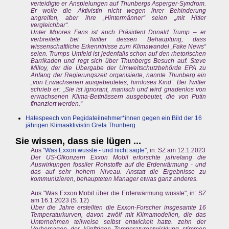
verteidigte er Anspielungen auf Thunbergs Asperger-Syndrom.
Er wolle die Aktivistin nicht wegen ihrer Behinderung
angreifen, aber ihre „Hintermänner“ seien „mit Hitler
vergleichbar“.
Unter Moores Fans ist auch Präsident Donald Trump – er
verbreitete bei Twitter dessen Behauptung, dass
wissenschaftliche Erkenntnisse zum Klimawandel „Fake News“
seien. Trumps Umfeld ist jedenfalls schon auf den rhetorischen
Barrikaden und regt sich über Thunbergs Besuch auf. Steve
Milloy, der die Übergabe der Umweltschutzbehörde EPA zu
Anfang der Regierungszeit organisierte, nannte Thunberg ein
„von Erwachsenen ausgebeutetes, hirnloses Kind“. Bei Twitter
schrieb er: „Sie ist ignorant, manisch und wird gnadenlos von
erwachsenen Klima-Bettnässern ausgebeutet, die von Putin
finanziert werden.“
Hatespeech von Pegidateilnehmer*innen gegen ein Bild der 16
jährigen Klimaaktivistin Greta Thunberg
Sie wissen, dass sie lügen ...
Aus "
Was Exxon wusste - und nicht sagte
", in: SZ am 12.1.2023
Der US-Ölkonzern Exxon Mobil erforschte jahrelang die
Auswirkungen fossiler Rohstoffe auf die Erderwärmung - und
das auf sehr hohem Niveau. Anstatt die Ergebnisse zu
kommunizieren, behaupteten Manager etwas ganz anderes.
Aus "Was Exxon Mobil über die Erderwärmung wusste", in: SZ
am 16.1.2023 (S. 12)
Über die Jahre erstellten die Exxon-Forscher insgesamte 16
Temperaturkurven, davon zwölf mit Klimamodellen, die das
Unternehmen teilweise selbst entwickelt hatte. zehn der