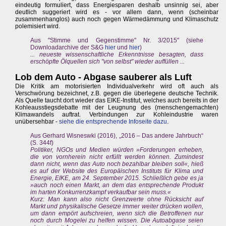
eindeutig formuliert, dass Energiesparen deshalb unsinnig sei, aber
deutlich suggeriert wird es - vor allem dann, wenn (scheinbar
zusammenhanglos) auch noch gegen Wärmedämmung und Klimaschutz
polemisiert wird.
Aus "Stimme und Gegenstimme" Nr. 3/2015" (siehe
Downloadarchive der S&G
hier
und
hier
)
... neueste wissenschaftliche Erkenntnisse besagten, dass
erschöpfte Ölquellen sich "von selbst" wieder auffüllen ...
Lob dem Auto - Abgase sauberer als Luft
Die Kritik am motorisierten Individualverkehr wird oft auch als
Verschwörung bezeichnet, z.B. gegen die überlegene deutsche Technik.
Als Quelle taucht dort wieder das EIKE-Institut, welches auch bereits in der
Kohleausstiegsdebatte mit der Leugnung des (menschengemachten)
Klimawandels auftrat. Verbindungen zur Kohleindustrie waren
unübersehbar -
siehe die entsprechende Infoseite dazu
.
Aus Gerhard Wisneswki (2016), „2016 – Das andere Jahrbuch“
(S. 344f)
Politiker, NGOs und Medien würden »Forderungen erheben,
die von vornherein nicht erfüllt werden können. Zumindest
dann nicht, wenn das Auto noch bezahlbar bleiben soll«, hieß
es auf der Website des Europäischen Instituts für Klima und
Energie, EIKE, am 24. September 2015. Schließlich gebe es ja
»auch noch einen Markt, an dem das entsprechende Produkt
im harten Konkurrenzkampf verkaufbar sein muss.«
Kurz: Man kann also nicht Grenzwerte ohne Rücksicht auf
Markt und physikalische Gesetze immer weiter drücken wollen,
um dann empört aufschreien, wenn sich die Betroffenen nur
noch durch Mogelei zu helfen wissen. Die Autoabgase seien