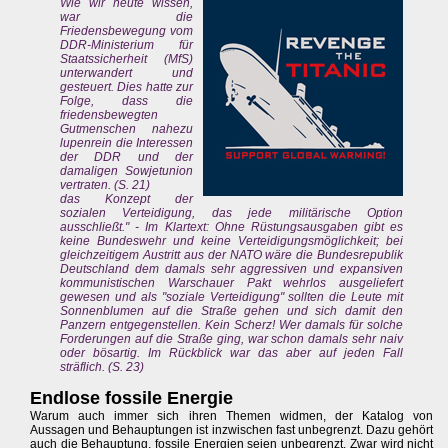
Wie wir heute wissen,
war die
Friedensbewegung vom
DDR-Ministerium für
Staatssicherheit (MfS)
unterwandert und
gesteuert. Dies hatte zur
Folge, dass die
friedensbewegten
Gutmenschen nahezu
lupenrein die Interessen
der DDR und der
damaligen Sowjetunion
vertraten. (S. 21)
das Konzept der
sozialen Verteidigung, das jede militärische Option
ausschließt." - Im Klartext: Ohne Rüstungsausgaben gibt es
keine Bundeswehr und keine Verteidigungsmöglichkeit; bei
gleichzeitigem Austritt aus der NATO wäre die Bundesrepublik
Deutschland dem damals sehr aggressiven und expansiven
kommunistischen Warschauer Pakt wehrlos ausgeliefert
gewesen und als "soziale Verteidigung" sollten die Leute mit
Sonnenblumen auf die Straße gehen und sich damit den
Panzern entgegenstellen. Kein Scherz! Wer damals für solche
Forderungen auf die Straße ging, war schon damals sehr naiv
oder bösartig. Im Rückblick war das aber auf jeden Fall
sträflich. (S. 23)
Endlose fossile Energie
Warum auch immer sich ihren Themen widmen, der Katalog von
Aussagen und Behauptungen ist inzwischen fast unbegrenzt. Dazu gehört
auch die Behauptung, fossile Energien seien unbegrenzt. Zwar wird nicht