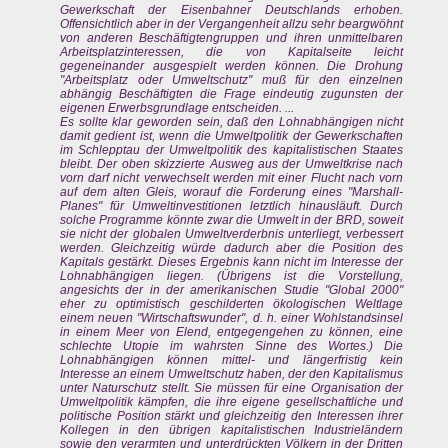
Gewerkschaft der Eisenbahner Deutschlands erhoben.
Offensichtlich aber in der Vergangenheit allzu sehr beargwöhnt
von anderen Beschäftigtengruppen und ihren unmittelbaren
Arbeitsplatzinteressen, die von Kapitalseite leicht
gegeneinander ausgespielt werden können. Die Drohung
"Arbeitsplatz oder Umweltschutz" muß für den einzelnen
abhängig Beschäftigten die Frage eindeutig zugunsten der
eigenen Erwerbsgrundlage entscheiden. ...
Es sollte klar geworden sein, daß den Lohnabhängigen nicht
damit gedient ist, wenn die Umweltpolitik der Gewerkschaften
im Schlepptau der Umweltpolitik des kapitalistischen Staates
bleibt. Der oben skizzierte Ausweg aus der Umweltkrise nach
vorn darf nicht verwechselt werden mit einer Flucht nach vorn
auf dem alten Gleis, worauf die Forderung eines "Marshall-
Planes" für Umweltinvestitionen letztlich hinausläuft. Durch
solche Programme könnte zwar die Umwelt in der BRD, soweit
sie nicht der globalen Umweltverderbnis unterliegt, verbessert
werden. Gleichzeitig würde dadurch aber die Position des
Kapitals gestärkt. Dieses Ergebnis kann nicht im Interesse der
Lohnabhängigen liegen. (Übrigens ist die Vorstellung,
angesichts der in der amerikanischen Studie "Global 2000"
eher zu optimistisch geschilderten ökologischen Weltlage
einem neuen "Wirtschaftswunder", d. h. einer Wohlstandsinsel
in einem Meer von Elend, entgegengehen zu können, eine
schlechte Utopie im wahrsten Sinne des Wortes.) Die
Lohnabhängigen können mittel- und längerfristig kein
Interesse an einem Umweltschutz haben, der den Kapitalismus
unter Naturschutz stellt. Sie müssen für eine Organisation der
Umweltpolitik kämpfen, die ihre eigene gesellschaftliche und
politische Position stärkt und gleichzeitig den Interessen ihrer
Kollegen in den übrigen kapitalistischen Industrieländern
sowie den verarmten und unterdrückten Völkern in der Dritten