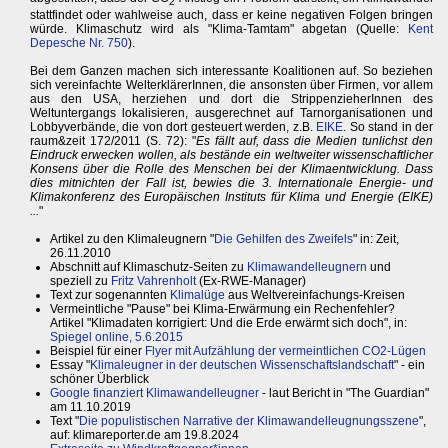
2
stattfindet oder wahlweise auch, dass er keine negativen Folgen bringen
würde. Klimaschutz wird als "Klima-Tamtam" abgetan (Quelle:
Kent
Depesche Nr. 750
).
Bei dem Ganzen machen sich interessante Koalitionen auf. So beziehen
sich vereinfachte WelterklärerInnen, die ansonsten über Firmen, vor allem
aus den USA, herziehen und dort die StrippenzieherInnen des
Weltuntergangs lokalisieren, ausgerechnet auf Tarnorganisationen und
Lobbyverbände, die von dort gesteuert werden, z.B.
EIKE
. So stand in der
raum&zeit 172/2011 (S. 72): "
Es fällt auf, dass die Medien tunlichst den
Eindruck erwecken wollen, als bestände ein weltweiter wissenschaftlicher
Konsens über die Rolle des Menschen bei der Klimaentwicklung. Dass
dies mitnichten der Fall ist, bewies die 3. Internationale Energie- und
Klimakonferenz des Europäischen Instituts für Klima und Energie (EIKE)
...
"
Artikel zu den Klimaleugnern "
Die Gehilfen des Zweifels
" in: Zeit,
26.11.2010
Abschnitt auf Klimaschutz-Seiten zu
Klimawandelleugnern
und
speziell zu
Fritz Vahrenholt
(Ex-RWE-Manager)
Text zur sogenannten
Klimalüge
aus Weltvereinfachungs-Kreisen
Vermeintliche "Pause" bei Klima-Erwärmung ein Rechenfehler?
Artikel "Klimadaten korrigiert: Und die Erde erwärmt sich doch", in:
Spiegel online, 5.6.2015
Beispiel für einer
Flyer mit Aufzählung der vermeintlichen CO2-Lügen
Essay "
Klimaleugner in der deutschen Wissenschaftslandschaft
" - ein
schöner Überblick
Google finanziert Klimawandelleugner
- laut Bericht in "The Guardian"
am 11.10.2019
Text "
Die populistischen Narrative der Klimawandelleugnungsszene
",
auf: klimareporter.de am 19.8.2024