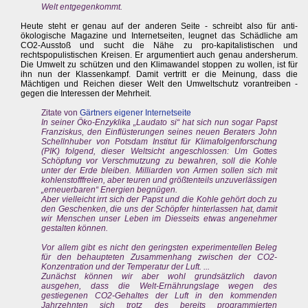
Welt entgegenkommt.
Heute steht er genau auf der anderen Seite - schreibt also für anti-
ökologische Magazine und Internetseiten, leugnet das Schädliche am
CO2-Ausstoß und sucht die Nähe zu pro-kapitalistischen und
rechtspopulistischen Kreisen. Er argumentiert auch genau andersherum.
Die Umwelt zu schützen und den Klimawandel stoppen zu wollen, ist für
ihn nun der Klassenkampf. Damit vertritt er die Meinung, dass die
Mächtigen und Reichen dieser Welt den Umweltschutz vorantreiben -
gegen die Interessen der Mehrheit.
Zitate von
Gärtners eigener Internetseite
In seiner Öko-Enzyklika „Laudato si“ hat sich nun sogar Papst
Franziskus, den Einflüsterungen seines neuen Beraters John
Schellnhuber von Potsdam Institut für Klimafolgenforschung
(PIK) folgend, dieser Weltsicht angeschlossen: Um Gottes
Schöpfung vor Verschmutzung zu bewahren, soll die Kohle
unter der Erde bleiben. Milliarden von Armen sollen sich mit
kohlenstofffreien, aber teuren und größtenteils unzuverlässigen
„erneuerbaren“ Energien begnügen.
Aber vielleicht irrt sich der Papst und die Kohle gehört doch zu
den Geschenken, die uns der Schöpfer hinterlassen hat, damit
wir Menschen unser Leben im Diesseits etwas angenehmer
gestalten können.
Vor allem gibt es nicht den geringsten experimentellen Beleg
für den behaupteten Zusammenhang zwischen der CO2-
Konzentration und der Temperatur der Luft. ...
Zunächst können wir aber wohl grundsätzlich davon
ausgehen, dass die Welt-Ernährungslage wegen des
gestiegenen CO2-Gehaltes der Luft in den kommenden
Jahrzehnten sich trotz des bereits programmierten