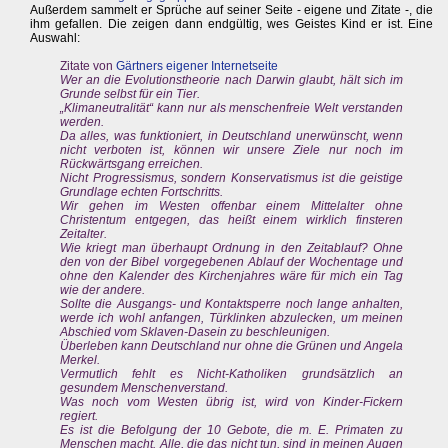
Außerdem sammelt er Sprüche auf seiner Seite - eigene und Zitate -, die
ihm gefallen. Die zeigen dann endgültig, wes Geistes Kind er ist. Eine
Auswahl:
Zitate von
Gärtners eigener Internetseite
Wer an die Evolutionstheorie nach Darwin glaubt, hält sich im
Grunde selbst für ein Tier.
„Klimaneutralität“ kann nur als menschenfreie Welt verstanden
werden.
Da alles, was funktioniert, in Deutschland unerwünscht, wenn
nicht verboten ist, können wir unsere Ziele nur noch im
Rückwärtsgang erreichen.
Nicht Progressismus, sondern Konservatismus ist die geistige
Grundlage echten Fortschritts.
Wir gehen im Westen offenbar einem Mittelalter ohne
Christentum entgegen, das heißt einem wirklich finsteren
Zeitalter.
Wie kriegt man überhaupt Ordnung in den Zeitablauf? Ohne
den von der Bibel vorgegebenen Ablauf der Wochentage und
ohne den Kalender des Kirchenjahres wäre für mich ein Tag
wie der andere.
Sollte die Ausgangs- und Kontaktsperre noch lange anhalten,
werde ich wohl anfangen, Türklinken abzulecken, um meinen
Abschied vom Sklaven-Dasein zu beschleunigen.
Überleben kann Deutschland nur ohne die Grünen und Angela
Merkel.
Vermutlich fehlt es Nicht-Katholiken grundsätzlich an
gesundem Menschenverstand.
Was noch vom Westen übrig ist, wird von Kinder-Fickern
regiert.
Es ist die Befolgung der 10 Gebote, die m. E. Primaten zu
Menschen macht. Alle, die das nicht tun, sind in meinen Augen