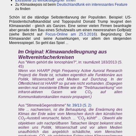
Extraseite zu Windkraftgegner*innen
Zu Klimaskepsis ist beim
Deutschlandfunk ein interessantes Feature
zu finden
Schön ist die ständige Selbstentlarvung der Populisten. Beispiel: US-
Präsidentschaftskandidat und Toppopulist Donald Trump leugnet den
Klimawandel - gleich als Ganzes. Eine seiner vielen Firmen beantragte
aber gerade den Bau eines Schutzwalls um einen meeresnahen Golfplatz
(siehe Bericht auf
Focus-Online am 25.5.2016
). Begründung: Der
Klimawandel und seine Auswirkungen, vor allem den steigenden
Meeresspiegel. So geht das Spiel ...
Im Original: Klimawandelleugnung aus
Weltvereinfacherkreisen
Aus "Wem gehört die Ionosphäre?", in: raum&zeit 183/2013 (S.
45)
Wenn von HAARP (High Frequency Active Auroral Research
Project) die Rede ist, schalten eigentlich alle Funktionäre aus
Politik, Wissenschaft und Medien auf Durchzug. In der
Öffentlichkeit ist HAARP so gut wie nicht vorhanden. (Dagegen
werden real inexistente Effekte wie die "Treibhauswirkung" von
infrarot-aktiven Gasen wie CO
auf allen
2
Kommunikationskanälen massiv propagiert.)
Aus "Stimme&Gegenstimme"
Nr. 39/13 (S. 2)
Wie ... nachweisen, ist die Behauptung, die Erwärmung des
Klimas der Erde wäre vom Menschen durch den künstlichen
CO
-Ausstoß verursacht, falsch. ... "CO
kühlt!" ... Obwohl alle
2
2
objektiven udn nachprüfbaren Tatsachen längst bekannt sind,
wollen uns Politik, Wissenschaft und vor allem Medien
unaufhörlich das angeblich schädliche, vom Menschen
produzierte, CO
als wichtigsten Faktor einer Klimaerwärmung