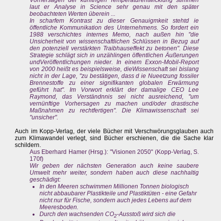
Vorhersagen der künftrigen Temperaturentwicklung stimmen
laut er Analyse in Science sehr genau mit den später
beobachteten Werten überein ...
In scharfem Kontrast zu dieser Genauigmkeit stehtd ie
öffentliche Kommunikation des Unternehmens. So fordert ein
1988 verschichtes internes Memo, nach außen hin "die
Unsicherheit von wissenschaftlichen Schlüssen in Bezug auf
den potenziell verstärkten Traibhauseffekt zu betonen". Diese
Strategie schlägt sich in unzählingen öffentlichen Äußerungen
undVeröffentlichungen nieder. In einem Exxon-Mobil-Report
von 2000 heißt es beispielsweise, dieWissenschaft sei bislang
nicht in der Lage, "zu bestätigen, dass d ie Nueetzung fossiler
Brennestoffe zu einer signifikanten globalen Erwärmung
geführt hat". Im Vorwort erklärt der damalige CEO Lee
Raymond, das Verständnnis sei nicht ausreichend, "um
vernünftige Vorhersagen zu machen und/oder drastische
Maßnahmen zu rechtfertigen". Die Klimawissenschaft sei
"unsicher".
Auch im Kopp-Verlag, der viele Bücher mit Verschwörungsglauben auch
zum Klimawandel verlegt, sind Bücher erschienen, die die Sache klar
schildern.
Aus Eberhard Hamer (Hrsg.): "Visionen 2050" (Kopp-Verlag, S.
170f)
Wir geben der nächsten Generation auch keine saubere
Umwelt mehr weiter, sondern haben auch diese nachhaltig
geschädigt:
In den Meeren schwimmen Millionen Tonnen biologisch
nicht abbaubarer Plastikteile und Plastiktüten - eine Gefahr
nicht nur für Fische, sondern auch jedes Lebens auf dem
Meeresboden.
Durch den wachsenden CO
-Ausstoß wird sich die
2