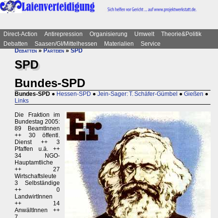
Direct-Action
Antirepression
Organisierung
Umwelt
Theorie&Politik
Debatten
Saasen/GI/Mittelhessen
Materialien
Service
Debatten
»
Parteien
»
SPD
SPD
Bundes-SPD
Bundes-SPD
●
Hessen-SPD
●
Jein-Sager: T. Schäfer-Gümbel
●
Gießen
●
Links
Die Fraktion im
Bundestag 2005:
89 BeamtInnen
++ 30 öffentl.
Dienst ++ 3
Pfaffen u.ä. ++
34 NGO-
Hauptamtliche
++ 27
Wirtschaftsleute
3 Selbständige
++ 0
LandwirtInnen
++ 14
AnwältInnen ++
7