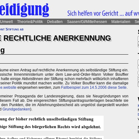
Umwelt
Theorie&Politik
Debatten
Saasen/GI/Mittelhessen
Materialien
Se
hnt Stiftung ab
E RECHTLICHE ANERKENNUNG
ng
äume einen Antrag auf rechtliche Anerkennung als selbständige Stiftung ein.
sische Innenministerium unter dem Law-and-Order-Mann Volker Bouffier
tte einige AktivistInnen der Stiftung schon mehrfach willkürlich inhaftieren
n seiner Politik mundtot machen wollte. Zu Volker Bouffier kann die damalige
e.website
eingesehen werden, zum
Fallbeispiel zum 14.5.2006 diese Seite
.
lgemeiner Propaganda der Landesregierung, dass sie Neugründungen von
 diesem Fall ab. Die eingereichten Stiftungsantragsunterlagen beachtete sie
 den Punkten, die im Ablehnungsbescheid als ungelöst dargestellt wurden
d
Grundgedanken
).