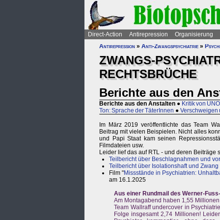
Direct-Action
Antirepression
Organisierung
Antirepression
»
Anti-Zwangspsychiatrie
»
Psychi
ZWANGS-PSYCHIATR
RECHTSBRÜCHE
Berichte aus den Ans
Berichte aus den Anstalten
●
Kritik von UN
Ton: Sprache der TäterInnen
●
Verschweigen 
Im März 2019 veröffentlichte das Team Wal
Beitrag mit vielen Beispielen. Nicht alles ko
und Papi Staat kam seinen Repressionsst
Filmdateien usw.
Leider lief das auf RTL - und deren Beiträge s
Teilbericht über Beschlagnahmen und vor
Teilbericht über Isolationshaft und Zwan
Film "
Missstände in Psychiatrien: Unhaltbar
am 16.1.2025
Aus einer Rundmail des Werner-Fuss-
Am Montagabend haben 1,55 Millionen d
Team Wallraff undercover in Psychiatri
Folge insgesamt 2,74 Millionen! Leide