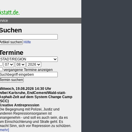
rvice
Suchen
Hilfe
Termine
vergangene Termine anzeigen
Mittwoch, 19.08.2026 14:30 Uhr
in/bei Karlsruhe, EndCement/Wald-statt-
Asphalt-Zelt auf dem System Change Camp
(SCC)
Kreative Antirepression
Die Begegnung mit Polizei, Justiz und
anderen Repressionsorganen ist
unangenehm - und soll es auch sein, da es
um Einschüchterung und Strafe geht. Es
macht Sinn, sich vor Repression zu schützen.
[mehr]