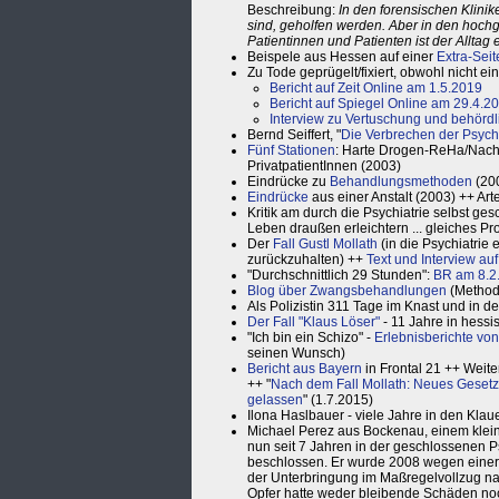
Beschreibung:
In den forensischen Klinik
sind, geholfen werden. Aber in den hochge
Patientinnen und Patienten ist der Allta
Beispele aus Hessen auf einer
Extra-Seit
Zu Tode geprügelt/fixiert, obwohl nicht 
Bericht auf Zeit Online am 1.5.2019
Bericht auf Spiegel Online am 29.4.2
Interview zu Vertuschung und behördl
Bernd Seiffert, "
Die Verbrechen der Psychi
Fünf Stationen
: Harte Drogen-ReHa/Nachb
PrivatpatientInnen (2003)
Eindrücke zu
Behandlungsmethoden
(20
Eindrücke
aus einer Anstalt (2003) ++ Ar
Kritik am durch die Psychiatrie selbst ge
Leben draußen erleichtern ... gleiches P
Der
Fall Gustl Mollath
(in die Psychiatrie
zurückzuhalten) ++
Text und Interview auf
"Durchschnittlich 29 Stunden":
BR am 8.2
Blog über Zwangsbehandlungen
(Methode
Als Polizistin 311 Tage im Knast und in de
Der Fall "Klaus Löser"
- 11 Jahre in hessis
"Ich bin ein Schizo" -
Erlebnisberichte von
seinen Wunsch)
Bericht aus Bayern
in Frontal 21 ++ Weite
++ "
Nach dem Fall Mollath: Neues Gesetz
gelassen
" (1.7.2015)
Ilona Haslbauer - viele Jahre in den Klau
Michael Perez aus Bockenau, einem kleinen 
nun seit 7 Jahren in der geschlossenen Ps
beschlossen. Er wurde 2008 wegen einer 
der Unterbringung im Maßregelvollzug nach
Opfer hatte weder bleibende Schäden noc