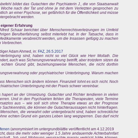
efehl bildet das Gutachten der Psychiaterin J., die von Staatsanwalt
 Woche nach der Tat und ohne je mit dem Verletzten gesprochen zu
utlich an einer Psychose, sei gefährlich für die Öffentlichkeit und müsse
untergebracht werden.
eigener Erfahrung
lfred Schaar berichtet über Menschenrechtsverletzungen im Umfeld
ährigen Berufserfahrung selbst miterlebt hat. In der Tatsache, dass in
 Medikamente verabreicht werden, um die Insassen gefügig zu machen
in Verbrechen.
idiger Adam Ahmed, in:
FAZ, 26.5.2017
nterbringung sind, haben nicht so viel Glück wie Herr Mollath. Die
ndert, auch was Sicherungsverwahrung betrifft, aber trotzdem sitzen da
 echten Grund gibt, beziehungsweise Menschen, die nicht dorthin
herungsverwahrung oder psychiatrischer Unterbringung. Warum machen
ass Menschen sich ändern können. Finanziell lohnt es sich nicht. Noch
chiatrischen Unterbringung mit der Praxis schwer vereinbar.
es hapert an der Umsetzung. Gutachter und Richter tendieren in vielen
rren. Und in den Psychiatrien fehlen die Therapeuten, viele Termine
rsatzlos aus – wie soll sich ohne Therapie etwas an der Prognose
e Sachkenntnis, die können die Gutachteraussagen nicht hinterfragen.
e Menschen, die verwahrt oder untergebracht sind, haben schreckliche
ohne echten Grund ein ganzes Leben lang wegsperren. Das darf nicht
ffenen
(anonymisiert im untergrundblättle veröffentlicht am 4.12.2019
icht, dass die mehr oder weniger 1.5 Jahre andauernde Achterbahnfart
rschaft, Job und Wohnung verursachte massiv verkürzt hätte können,