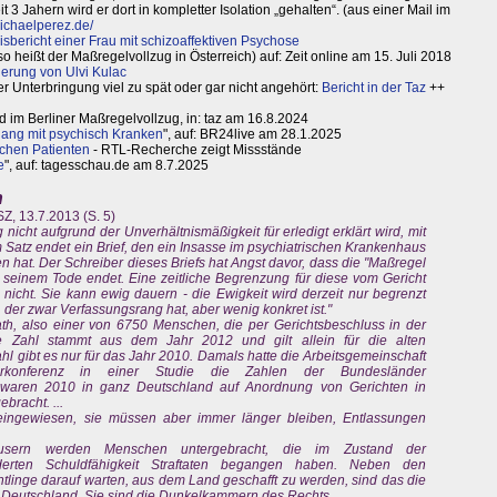
3 Jahern wird er dort in kompletter Isolation „gehalten“. (aus einer Mail im
ichaelperez.de/
isbericht einer Frau mit schizoaffektiven Psychose
so heißt der Maßregelvollzug in Österreich) auf: Zeit online am 15. Juli 2018
ierung von Ulvi Kulac
r Unterbringung viel zu spät oder gar nicht angehört:
Bericht in der Taz
++
d im Berliner Maßregelvollzug, in: taz am 16.8.2024
ng mit psychisch Kranken
", auf: BR24live am 28.1.2025
schen Patienten
- RTL-Recherche zeigt Missstände
e
", auf: tagesschau.de am 8.7.2025
n
SZ, 13.7.2013 (S. 5)
 nicht aufgrund der Unverhältnismäßigkeit für erledigt erklärt wird, mit
 Satz endet ein Brief, den ein Insasse im psychiatrischen Krankenhaus
 hat. Der Schreiber dieses Briefs hat Angst davor, dass die "Maßregel
 seinem Tode endet. Eine zeitliche Begrenzung für diese vom Gericht
nicht. Sie kann ewig dauern - die Ewigkeit wird derzeit nur begrenzt
der zwar Verfassungsrang hat, aber wenig konkret ist."
lath, also einer von 6750 Menschen, die per Gerichtsbeschluss in der
ese Zahl stammt aus dem Jahr 2012 und gilt allein für die alten
 gibt es nur für das Jahr 2010. Damals hatte die Arbeitsgemeinschaft
sterkonferenz in einer Studie die Zahlen der Bundesländer
aren 2010 in ganz Deutschland auf Anordnung von Gerichten in
bracht. ...
ngewiesen, sie müssen aber immer länger bleiben, Entlassungen
äusern werden Menschen untergebracht, die im Zustand der
derten Schuldfähigkeit Straftaten begangen haben. Neben den
tlinge darauf warten, aus dem Land geschafft zu werden, sind das die
n Deutschland. Sie sind die Dunkelkammern des Rechts. ...