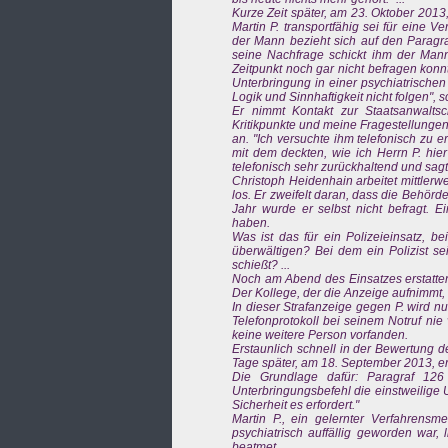
Kurze Zeit später, am 23. Oktober 2013,
Martin P. transportfähig sei für eine 
der Mann bezieht sich auf den Paragra
seine Nachfrage schickt ihm der Mann
Zeitpunkt noch gar nicht befragen konnt
Unterbringung in einer psychiatrischen
Logik und Sinnhaftigkeit nicht folgen", 
Er nimmt Kontakt zur Staatsanwalts
Kritikpunkte und meine Fragestellungen
an. "Ich versuchte ihm telefonisch zu 
mit dem deckten, wie ich Herrn P. hie
telefonisch sehr zurückhaltend und sagte
Christoph Heidenhain arbeitet mittlerwei
los. Er zweifelt daran, dass die Behö
Jahr wurde er selbst nicht befragt. E
haben.
Was ist das für ein Polizeieinsatz, b
überwältigen? Bei dem ein Polizist se
schießt? ...
Noch am Abend des Einsatzes erstatten 
Der Kollege, der die Anzeige aufnimmt, 
In dieser Strafanzeige gegen P. wird nu
Telefonprotokoll bei seinem Notruf ni
keine weitere Person vorfanden.
Erstaunlich schnell in der Bewertung 
Tage später, am 18. September 2013, erl
Die Grundlage dafür: Paragraf 126
Unterbringungsbefehl die einstweilige 
Sicherheit es erfordert."
Martin P., ein gelernter Verfahrensme
psychiatrisch auffällig geworden war, 
beatmet.