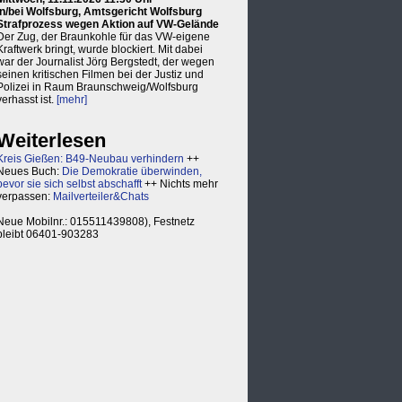
in/bei Wolfsburg, Amtsgericht Wolfsburg
Strafprozess wegen Aktion auf VW-Gelände
Der Zug, der Braunkohle für das VW-eigene
Kraftwerk bringt, wurde blockiert. Mit dabei
war der Journalist Jörg Bergstedt, der wegen
seinen kritischen Filmen bei der Justiz und
Polizei in Raum Braunschweig/Wolfsburg
verhasst ist.
[mehr]
Weiterlesen
Kreis Gießen: B49-Neubau verhindern
++
Neues Buch:
Die Demokratie überwinden,
bevor sie sich selbst abschafft
++ Nichts mehr
verpassen:
Mailverteiler&Chats
Neue Mobilnr.: 015511439808), Festnetz
bleibt 06401-903283