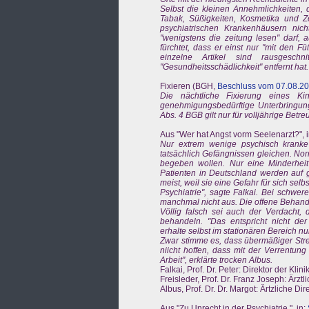
Selbst die kleinen Annehmlichkeiten, 
Tabak, Süßigkeiten, Kosmetika und Z
psychiatrischen Krankenhäusern nich
"wenigstens die zeitung lesen" darf, 
fürchtet, dass er einst nur "mit den F
einzelne Artikel sind rausgeschn
"Gesundheitsschädlichkeit" entfernt hat.
Fixieren (BGH,
Beschluss vom 07.08.201
Die nächtliche Fixierung eines Ki
genehmigungsbedürftige Unterbringu
Abs. 4 BGB gilt nur für volljährige Bet
Aus "Wer hat Angst vorm Seelenarzt?", i
Nur extrem wenige psychisch kranke u
tatsächlich Gefängnissen gleichen. Norm
begeben wollen. Nur eine Minderheit -
Patienten in Deutschland werden auf 
meist, weil sie eine Gefahr für sich selb
Psychiatrie", sagte Falkai. Bei sc
manchmal nicht aus. Die offene Behandl
Völlig falsch sei auch der Verdacht,
behandeln. "Das entspricht nicht der 
erhalte selbst im stationären Bereich nu
Zwar stimme es, dass übermäßiger Stres
niicht hoffen, dass mit der Verrentung
Arbeit", erklärte trocken Albus.
Falkai, Prof. Dr. Peter: Direktor der Kl
Freisleder, Prof. Dr. Franz Joseph: Ärzt
Albus, Prof. Dr. Dr. Margot: Ärtzliche D
Aus "Zu Unrecht in der Psychiatrie ", in: