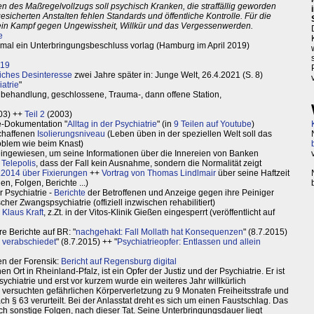
en des Maßregelvollzugs soll psychisch Kranken, die straffällig geworden
sicherten Anstalten fehlen Standards und öffentliche Kontrolle. Für die
g ein Kampf gegen Ungewissheit, Willkür und das Vergessenwerden.
e
einmal ein Unterbringungsbeschluss vorlag (Hamburg im April 2019)
019
iches Desinteresse
zwei Jahre später in: Junge Welt, 26.4.2021 (S. 8)
atrie
"
ehandlung, geschlossene, Trauma-, dann offene Station,
03) ++
Teil 2
(2003)
te-Dokumentation "
Alltag in der Psychiatrie
" (in
9 Teilen auf Youtube
)
schaffenen
Isolierungsniveau
(Leben üben in der speziellen Welt soll das
roblem wie beim Knast)
 eingewiesen, um seine Informationen über die Innereien von Banken
 Telepolis
, dass der Fall kein Ausnahme, sondern die Normalität zeigt
.2014 über Fixierungen
++
Vortrag von Thomas Lindlmair
über seine Haftzeit
n, Folgen, Berichte ...)
r Psychiatrie -
Berichte
der Betroffenen und Anzeige gegen ihre Peiniger
cher Zwangspsychiatrie (offiziell inzwischen rehabilitiert)
 Klaus Kraft
, z.Zt. in der Vitos-Klinik Gießen eingesperrt (veröffentlicht auf
re Berichte auf BR: "
nachgehakt: Fall Mollath hat Konsequenzen
" (8.7.2015)
 verabschiedet
" (8.7.2015) ++ "
Psychiatrieopfer: Entlassen und allein
en der Forensik:
Bericht auf Regensburg digital
Ort in Rheinland-Pfalz, ist ein Opfer der Justiz und der Psychiatrie. Er ist
ychiatrie und erst vor kurzem wurde ein weiteres Jahr willkürlich
versuchten gefährlichen Körperverletzung zu 9 Monaten Freiheitsstrafe und
 § 63 verurteilt. Bei der Anlasstat dreht es sich um einen Faustschlag. Das
h sonstige Folgen, nach dieser Tat. Seine Unterbringungsdauer liegt