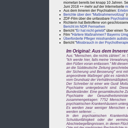
mometan bereits bei knapp 10 Jahren. Seit 
Juni 2018 ++ mehr auf der Internetseite
m
Aus dem Inneren der Psychiatrien:
Erlebn
Berichte über den "Maßnahmenvollzug"
(
ZDF-Film über die unfassbare
Psychiatris
Richterin hat Betroffene von geschlossene
Bericht im NDR Fernsehen
Bericht "
Er hat nicht gelebt
" über einen To
Film "
Härtere Maßnahmen? Bayerns Umga
Überforderte Pfleger misshandeln autisti
Bericht "
Missbrauch in der Psychotherapi
Im Original: Aus dem Innere
Aus: "Menschen, die nichts zählen", in: 
"Ich werde hier, falls meine Verwahrung
den Füßen voran entlassen." Mit diesem
an die Süddeutsche Zeitung geschrieben
der Sicherung und Besserung" erst mit
angeordnete Maßregel gibt es nämlich 
vom Grundsatz der Verhältnismäßigkeit, 
Der Schreiber ist einer wie Gustl Mol
Psychiatrie untergebracht sind. Di
Bundesländer. Eine gesamtdeutsche Zahl
Psychiatrie der Gesundheitsmini
zusammengetragen: 7752 Menschen w
psychiatrischen Krankenhäusern unterge
Es werden zwar weniger Menschen ei
werden seltener. ...
In den psychiatrischen Krankenh
Schuldunfähigkeit oder der vermin
Abschiebegefängnissen, in denen Flüch
Orte mit der niedrigsten Rechtsdichte i