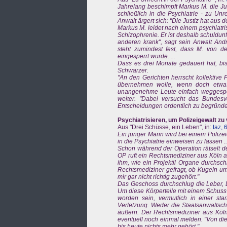
Jahrelang beschimpft Markus M. die Jus
schließlich in die Psychiatrie - zu Un
Anwalt ärgert sich: "Die Justiz hat aus de
Markus M. leidet nach einem psychiatr
Schizophrenie. Er ist deshalb schuldunfäh
anderen krank", sagt sein Anwalt A
steht zumindest fest, dass M. von de
eingesperrt wurde. ...
Dass es drei Monate gedauert hat, bis 
Schwarzer.
"An den Gerichten herrscht kollektive 
übernehmen wolle, wenn doch etwas
unangenehme Leute einfach weggesper
weiter. "Dabei versucht das Bundesv
Entscheidungen ordentlich zu begründen
Psychiatrisieren, um Polizeigewalt zu
Aus "Drei Schüsse, ein Leben", in:
taz, 
Ein junger Mann wird bei einem Polizeie
in die Psychiatrie einweisen zu lassen ..
Schon während der Operation rätselt 
OP ruft ein Rechtsmediziner aus Köln a
ihm, wie ein Projektil Organe durchsch
Rechtsmediziner gefragt, ob Kugeln um
mir gar nicht richtig zugehört."
Das Geschoss durchschlug die Leber, 
Um diese Körperteile mit einem Schuss 
worden sein, vermutlich in einer sta
Verletzung. Weder die Staatsanwaltscha
äußern. Der Rechtsmediziner aus Köln
eventuell noch einmal melden. "Von di
bis heute nichts mehr gehört." ...