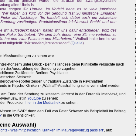
der Schritt gemacht wurde, die Struktur der Zwangspsychiatrie
nfang allen Übels ist.
ra sorgten für Unruhe. Im Vorfeld habe es so viele juristische
“Wir haben bis kurz vor der Sendung fast 30 juristische Eingaben
a Pipke auf Nachfrage. “Es handelt sich dabei auch um zahlreiche
Sendung zuständigen Produktionsfirma infoNetwork GmbH und den
 wir aufgedeckt haben, hatten wir uns dafür entschieden, trotz des
tert Pipke. Sie betont: “Wir sind froh, denen eine Stimme verliehen zu
rt hat und zwar Patienten und Mitarbeitern.
” Wallraff hatte bereits vor
nt mitgeteilt: “
Wir senden jetzt erst recht.
” (
Quelle
)
 an Misshandlungen zu sehen war
vantes-Konzern unter Druck - Berlins landeseigene Klinikkette versuchte nach
egen die Ausstrahlung der Sendung vorzugehen
chlimme Zustände in Berliner Psychiatrie
atrischen Steinzeit
ndercover-Reporter zeigen untragbare Zustände in Psychiatrien
nde in Psycho-Kliniken - „Wallraff“-Ausstrahlung sollte verhindert werden
am Ende der Sendung zu krassem Unrecht in der Forensik interviewt, und
rview usw. ist in
Youtube
zu sehen:
n) der Produktion
hier in der Mediathek
zu sehen.
issen im SWR" dann den Fall von Peter Schwarz als Beispielfall im Beitrag
e
" in die Öffentlichkeit.
kleine Auswahl)
chts - Was mit psychisch Kranken im Maßregelvollzug passiert
", auf: