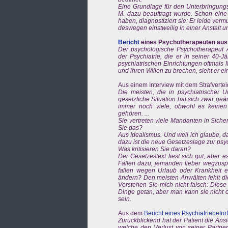
Eine Grundlage für den Unterbringungsb
M. dazu beauftragt wurde. Schon eine
haben, diagnostiziert sie: Er leide verm
deswegen einstweilig in einer Anstalt 
Bericht
eines Psychotherapeuten aus 
Der psychologische Psychotherapeut A
der Psychiatrie, die er in seiner 40-J
psychiatrischen Einrichtungen oftmals
und ihren Willen zu brechen, sieht er e
Aus einem Interview mit dem Strafverte
Die meisten, die in psychiatrischer U
gesetzliche Situation hat sich zwar geä
immer noch viele, obwohl es keinen
gehören. ...
Sie vertreten viele Mandanten in Sic
Sie das?
Aus Idealismus. Und weil ich glaube, d
dazu ist die neue Gesetzeslage zur psy
Was kritisieren Sie daran?
Der Gesetzestext liest sich gut, aber 
Fällen dazu, jemanden lieber wegzuspe
fallen wegen Urlaub oder Krankheit e
ändern? Den meisten Anwälten fehlt di
Verstehen Sie mich nicht falsch: Dies
Dinge getan, aber man kann sie nicht 
sein.
Aus dem
Bericht eines Psychiatriebetro
Zurückblickend hat der Patient die Ans
welche den Verlust von seiner Partne