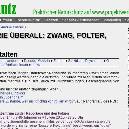
Umwelt
Theorie&Politik
Debatten
Saasen/GI/Mittelhessen
Materialien
Se
atriefälle überall
IE ÜBERALL: ZWANG, FOLTER,
talten
O und anderen
●
Pseudo-Medizin
●
Zahlen
●
Suizid und Psychiatrie
●
O-
und Verharmlosen
●
Links
lraff nach langer Undercover-Recherche in mehreren Psychiatrien einen
nnte gezeigt werden, denn die Ausstrahlung wurde mit allen Mitteln bekämpft -
ätten mehrmals zur Hilfe, auch mit Durchsuchungen, Beschlagnahme von
ind nicht so einfach zugänglich. Aber ...
herige Einblicke
g in Jugendheim
e Zustände, weil nicht richtig kontrolliert wird?
", auf: Panorama 3 des NDR
Zentrum zu der Reportage und den Folgen
er 14- bis 49-Jährigen in RTL von 20.15 - 22.30 Uhr
en und Jugendhilfe gesehen. Inklusive der über-50-Jährigen sahen die
r wurde wie immer eine "bessere Psychiatrie" beschworen, ein "guter"