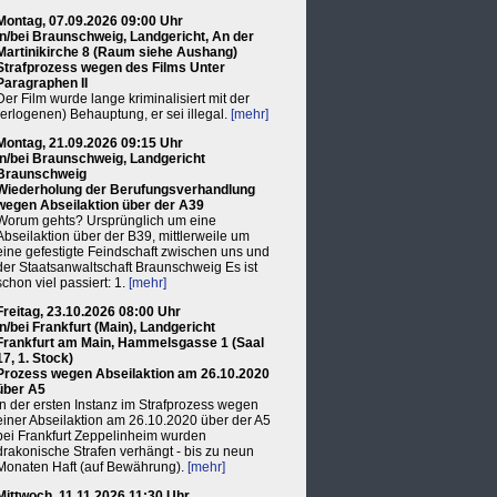
Montag, 07.09.2026 09:00 Uhr
in/bei Braunschweig, Landgericht, An der
Martinikirche 8 (Raum siehe Aushang)
Strafprozess wegen des Films Unter
Paragraphen II
Der Film wurde lange kriminalisiert mit der
(erlogenen) Behauptung, er sei illegal.
[mehr]
Montag, 21.09.2026 09:15 Uhr
in/bei Braunschweig, Landgericht
Braunschweig
Wiederholung der Berufungsverhandlung
wegen Abseilaktion über der A39
Worum gehts? Ursprünglich um eine
Abseilaktion über der B39, mittlerweile um
eine gefestigte Feindschaft zwischen uns und
der Staatsanwaltschaft Braunschweig Es ist
schon viel passiert: 1.
[mehr]
Freitag, 23.10.2026 08:00 Uhr
in/bei Frankfurt (Main), Landgericht
Frankfurt am Main, Hammelsgasse 1 (Saal
17, 1. Stock)
Prozess wegen Abseilaktion am 26.10.2020
über A5
In der ersten Instanz im Strafprozess wegen
einer Abseilaktion am 26.10.2020 über der A5
bei Frankfurt Zeppelinheim wurden
drakonische Strafen verhängt - bis zu neun
Monaten Haft (auf Bewährung).
[mehr]
Mittwoch, 11.11.2026 11:30 Uhr