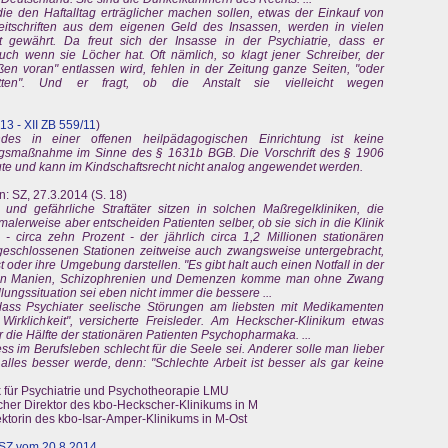
die den Haftalltag erträglicher machen sollen, etwas der Einkauf von
eitschriften aus dem eigenen Geld des Insassen, werden in vielen
t gewährt. Da freut sich der Insasse in der Psychiatrie, dass er
auch wenn sie Löcher hat. Oft nämlich, so klagt jener Schreiber, der
üßen voran" entlassen wird, fehlen in der Zeitung ganze Seiten, "oder
itten". Und er fragt, ob die Anstalt sie vielleicht wegen
3 - XII ZB 559/11
)
ndes in einer offenen heilpädagogischen Einrichtung ist keine
ngsmaßnahme im Sinne des § 1631b BGB. Die Vorschrift des § 1906
reute und kann im Kindschaftsrecht nicht analog angewendet werden.
n: SZ, 27.3.2014 (S. 18)
nd gefährliche Straftäter sitzen in solchen Maßregelkliniken, die
alerweise aber entscheiden Patienten selber, ob sie sich in die Klinik
 circa zehn Prozent - der jährlich circa 1,2 Millionen stationären
geschlossenen Stationen zeitweise auch zwangsweise untergebracht,
st oder ihre Umgebung darstellen. "Es gibt halt auch einen Notfall in der
hweren Manien, Schizophrenien und Demenzen komme man ohne Zwang
ungssituation sei eben nicht immer die bessere ...
 dass Psychiater seelische Störungen am liebsten mit Medikamenten
Wirklichkeit", versicherte Freisleder. Am Heckscher-Klinikum etwas
r die Hälfte der stationären Patienten Psychopharmaka. ...
s im Berufsleben schlecht für die Seele sei. Anderer solle man lieber
 alles besser werde, denn: "Schlechte Arbeit ist besser als gar keine
inik für Psychiatrie und Psychotheorapie LMU
licher Direktor des kbo-Heckscher-Klinikums in M
irektorin des kbo-Isar-Amper-Klinikums in M-Ost
SZ vom 20.8.2014