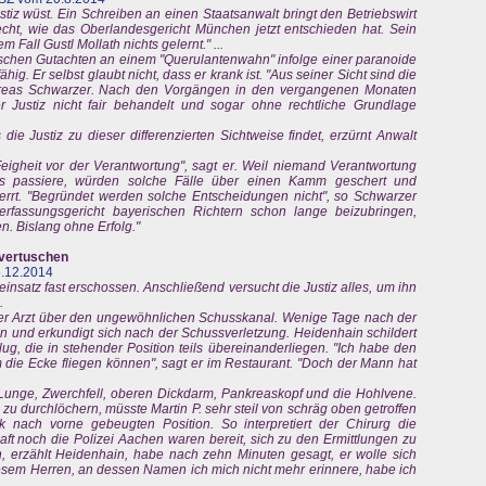
tiz wüst. Ein Schreiben an einen Staatsanwalt bringt den Betriebswirt
recht, wie das Oberlandesgericht München jetzt entschieden hat. Sein
m Fall Gustl Mollath nichts gelernt." ...
ischen Gutachten an einem "Querulantenwahn" infolge einer paranoide
ig. Er selbst glaubt nicht, dass er krank ist. "Aus seiner Sicht sind die
ndreas Schwarzer. Nach den Vorgängen in den vergangenen Monaten
r Justiz nicht fair behandelt und sogar ohne rechtliche Grundlage
die Justiz zu dieser differenzierten Sichtweise findet, erzürnt Anwalt
Feigheit vor der Verantwortung", sagt er. Weil niemand Verantwortung
 passiere, würden solche Fälle über einen Kamm geschert und
rt. "Begründet werden solche Entscheidungen nicht", so Schwarzer
erfassungsgericht bayerischen Richtern schon lange beizubringen,
. Bislang ohne Erfolg."
 vertuschen
6.12.2014
insatz fast erschossen. Anschließend versucht die Justiz alles, um ihn
.
der Arzt über den ungewöhnlichen Schusskanal. Wenige Tage nach der
n und erkundigt sich nach der Schussverletzung. Heidenhain schildert
lug, die in stehender Position teils übereinanderliegen. "Ich habe den
 die Ecke fliegen können", sagt er im Restaurant. "Doch der Mann hat
Lunge, Zwerchfell, oberen Dickdarm, Pankreaskopf und die Hohlvene.
zu durchlöchern, müsste Martin P. sehr steil von schräg oben getroffen
rk nach vorne gebeugten Position. So interpretiert der Chirurg die
ft noch die Polizei Aachen waren bereit, sich zu den Ermittlungen zu
, erzählt Heidenhain, habe nach zehn Minuten gesagt, er wolle sich
esem Herren, an dessen Namen ich mich nicht mehr erinnere, habe ich