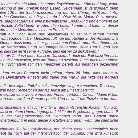
 meldet sich ein Mitarbeiter einer Psychiatrie aus Köln und fragt, wann
Verlegung in die Forensik nach Essen. Heidenhain ist verwundert, denn
fen 126 a der Strafprozessordnung, den der Chirurg nicht kennt. Auf
 das Gutachten der Psychiaterin J. Obwohl sie Martin P. zu diesem
e, diagnostiziert sie eine psychiatrische Erkrankung und empfiehlt die
 Anstalt. Selbst beim "wiederholten Lesen konnte und kann ich dieser
schreibt der Mediziner in seinem Protokoll.
chaft auf. Doch auch der Staatsanwalt M. sei "auf keinen meiner
 eingegangen". Der Mediziner ruft nun den Richter E. des Amtsgerichts
erläutern, dass keine seiner geschilderten Gründe oder Annahmen sich
r im Krankenhaus nun seit einiger Zeit erlebe. Auch Herr E. gab sich
, dies sei nicht seine Aufgabe, dies mit mir zu diskutieren."
le als Chefarzt einer Klinik in Düsseldorf, doch der Fall lässt ihn nicht
rden aufklären wollen, was am Tatabend geschah. Auch nach über einem
ine Psychiaterin soll den Mediziner bereits als befangen bezeichnet
ei dem es vier Beamten nicht gelingt, einen 26 Jahre alten Mann zu
ine Dienstwaffe einsetzt und dabei drei Mal in die Mitte des Körpers
die beteiligten Polizisten Strafanzeige wegen versuchten Totschlags.
war nach Recherchen der taz selbst am Einsatz beteiligt.
n explizit eine weitere verletzte Person genannt. Obwohl Martin P. laut
e von einer zweiten Person sprach. Und obwohl die Polizisten im Haus
des Geschehens ist auch Richter E. des Amtsgerichts Aachen. Nur acht
ässt er einen Unterbringungsbefehl für die Psychiatrie gegen Martin P.
 a der Strafprozessordnung. Demnach kann "das Gericht durch
Unterbringung in einer dieser Anstalten anordnen, wenn die öffentliche
chaniker für Kunststofftechnik, der bisher weder strafrechtlich noch
liegt da noch auf der Intensivstation der Uniklinik und wird künstlich