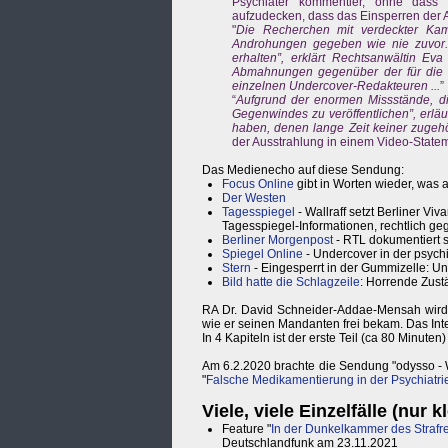
Psychiater kommentier, ohne dass 
aufzudecken, dass das Einsperren der A
"
Die Recherchen mit verdeckter Kame
Androhungen gegeben wie nie zuvor. 
erhalten”, erklärt Rechtsanwältin Ev
Abmahnungen gegenüber der für die 
einzelnen Undercover-Redakteuren ...
”
“
Aufgrund der enormen Missstände, die
Gegenwindes zu veröffentlichen”, erläu
haben, denen lange Zeit keiner zugehö
der Ausstrahlung in einem Video-Stateme
Das Medienecho auf diese Sendung:
Focus Online
gibt in Worten wieder, was
Der Westen
Tagesspiegel
- Wallraff setzt Berliner Vi
Tagesspiegel-Informationen, rechtlich g
Berliner Morgenpost
- RTL dokumentiert s
Spiegel Online
- Undercover in der psychi
Stern
- Eingesperrt in der Gummizelle: U
Bild hatte die Schlagzeile
: Horrende Zustä
RA Dr. David Schneider-Addae-Mensah wird 
wie er seinen Mandanten frei bekam. Das Inte
In 4 Kapiteln ist der erste Teil (ca 80 Minute
Am 6.2.2020 brachte die Sendung "odysso - W
"
Falsche Medikamentierung in der Psychiatri
Viele, viele Einzelfälle (nur 
Feature "
In der Dunkelkammer des Strafre
Deutschlandfunk am 23.11.2021