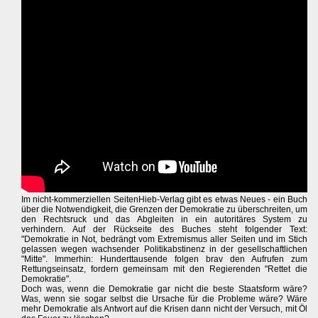
Im nicht-kommerziellen SeitenHieb-Verlag gibt es etwas Neues - ein Buch
über die Notwendigkeit, die Grenzen der Demokratie zu überschreiten, um
den Rechtsruck und das Abgleiten in ein autoritäres System zu
verhindern. Auf der Rückseite des Buches steht folgender Text:
"Demokratie in Not, bedrängt vom Extremismus aller Seiten und im Stich
gelassen wegen wachsender Politikabstinenz in der gesellschaftlichen
"Mitte". Immerhin: Hunderttausende folgen brav den Aufrufen zum
Rettungseinsatz, fordern gemeinsam mit den Regierenden "Rettet die
Demokratie".
Doch was, wenn die Demokratie gar nicht die beste Staatsform wäre?
Was, wenn sie sogar selbst die Ursache für die Probleme wäre? Wäre
mehr Demokratie als Antwort auf die Krisen dann nicht der Versuch, mit Öl