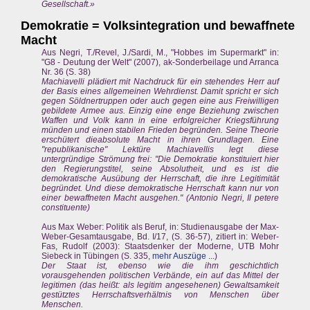
Gesellschaft.»
Demokratie = Volksintegration und bewaffnete
Macht
Aus Negri, T./Revel, J./Sardi, M., "Hobbes im Supermarkt" in:
"G8 - Deutung der Welt" (2007), ak-Sonderbeilage und Arranca
Nr. 36 (S. 38)
Machiavelli plädiert mit Nachdruck für ein stehendes Herr auf
der Basis eines allgemeinen Wehrdienst. Damit spricht er sich
gegen Söldnertruppen oder auch gegen eine aus Freiwilligen
gebildete Armee aus. Einzig eine enge Beziehung zwischen
Waffen und Volk kann in eine erfolgreicher Kriegsführung
münden und einen stabilen Frieden begründen. Seine Theorie
erschütert dieabsolute Macht in ihren Grundlagen. Eine
"republikanische" Lektüre Machiavellis legt diese
untergründige Strömung frei: "Die Demokratie konstituiert hier
den Regierungstitel, seine Absolutheit, und es ist die
demokratische Ausübung der Herrschaft, die ihre Legitimität
begründet. Und diese demokratische Herrschaft kann nur von
einer bewaffneten Macht ausgehen." (Antonio Negri, Il petere
constituente)
Aus Max Weber: Politik als Beruf, in: Studienausgabe der Max-
Weber-Gesamtausgabe, Bd. I/17, (S. 36-57), zitiert in: Weber-
Fas, Rudolf (2003): Staatsdenker der Moderne, UTB Mohr
Siebeck in Tübingen (S. 335,
mehr Auszüge ...
)
Der Staat ist, ebenso wie die ihm geschichtlich
vorausgehenden politischen Verbände, ein auf das Mittel der
legitimen (das heißt: als legitim angesehenen) Gewaltsamkeit
gestütztes Herrschaftsverhältnis von Menschen über
Menschen.