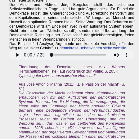
das Feuer zu löschen?
Der Autor und Aktivist Jörg Bergstedt stellt das scheinbar
Selbstverständliche in Frage − und hat gute Argumente dafür. Es sei die
Demokratie selbst, die Ungerechtigkeit und Ausgrenzung hervorruft und
dem Kapitalismus mit seinen schrecklichen Wirkungen auf Mensch und
Umwelt den optimalen Rahmen bietet. Seine Warnung: Das Beharren auf
der Demokratie wird am Ende den Weg in ein autoritäres System ebnen.
Nicht ein mehr an "Volksherrschaft", sondern die Überwindung der
Demokratie in Richtung einer Gesellschaft der gleichberechtigten, freien
Menschen in freien Vereinbarungen ist nötig.
Das Buch liefert Analyse, Argumente und konkrete Vorschläge für den
Weg raus aus der Gefahr." ++
demokratie-ueberwinden.siehe.website
Einordnung der Demokratie nach Max Webers
Herrschaftsformenliste (laut Wörterbuch zur Politik, S. 205):
Typus legaler bzw. charismatischer Herrschaft
Aus José Antonio Marina (2011), „Die Passion der Macht“ (S.
81)
Die Geschichte der Macht bekommt einen triumphalen und
erbaulichen Ton mit dem Auftauchen der demokratischen
Systeme. Hier werden die Meinung, die Überzeugungen, die
Ideen offen als Grundlage der Macht anerkannt. Edward
Bernays, eine bedeutende Person der Werbungsindustrie,
sagte, dass «die eigentliche Idee des demokratischen
Prozesses selbst die Freiheit der Überredung und der
Werbung sei», das, was er die Leittechnik des Konsenses
nannte. 1928 schrieb er: «Die bewusste und intelligente
Manipulation der organisierten Gewohnheiten und Meinungen
der Massen ist ein wichtiges Element in einer demokratischen