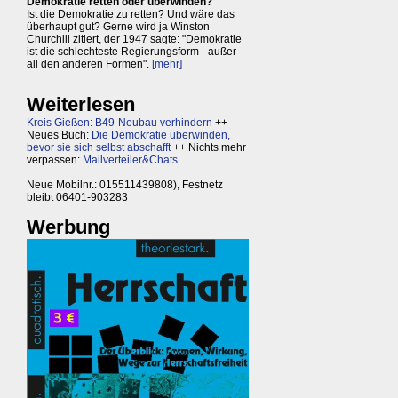
Demokratie retten oder überwinden?
Ist die Demokratie zu retten? Und wäre das
überhaupt gut? Gerne wird ja Winston
Churchill zitiert, der 1947 sagte: "Demokratie
ist die schlechteste Regierungsform - außer
all den anderen Formen".
[mehr]
Weiterlesen
Kreis Gießen: B49-Neubau verhindern
++
Neues Buch:
Die Demokratie überwinden,
bevor sie sich selbst abschafft
++ Nichts mehr
verpassen:
Mailverteiler&Chats
Neue Mobilnr.: 015511439808), Festnetz
bleibt 06401-903283
Werbung