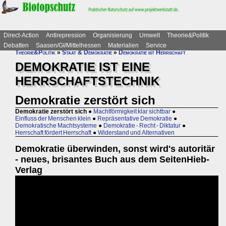
Direct-Action
Antirepression
Organisierung
Umwelt
Theorie&Politik
Debatten
Saasen/GI/Mittelhessen
Materialien
Service
Theorie&Politik
»
Staat & Demokratie
»
Demokratie ist Herrschaft
DEMOKRATIE IST EINE
HERRSCHAFTSTECHNIK
Demokratie zerstört sich
Demokratie zerstört sich
●
Machtförmigkeit klar sichtbar
●
Einfluss der Menschen klein
●
Repräsentative Demokratie
●
Demokratische Machtsysteme
●
Demokratie - Recht - Diktatur
●
Herrschaft fördert Herrschaft
●
Widerstand und Alternativen
Demokratie überwinden, sonst wird's autoritär
- neues, brisantes Buch aus dem SeitenHieb-
Verlag