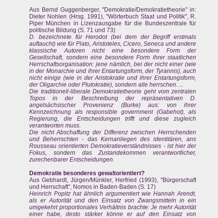
Aus Bernd Guggenberger, "Demokratie/Demokratietheorie" in:
Dieter Nohlen (Hrsg. 1991), "Wörterbuch Staat und Politik", R.
Piper München in Lizenzausgabe für die Bundeszentrale für
politische Bildung (S. 71 und 73)
D. bezeichnete für Herodot (bei dem der Begriff erstmals
auftaucht) wie für Plato, Aristoteles, Cicero, Seneca und andere
klassische Autoren nicht eine besondere Form der
Gesellschaft, sondern eine besondere Form ihrer staatlichen
Herrschaftsorganisation: jene nämlich, bei der nicht einer (wie
in der Monarchie und ihrer Entartungsform, der Tyrannis), auch
nicht einige (wie in der Aristokratie und ihrer Entartungsform,
der Oligarchie oder Plutokratie), sondern alle herrschen. ...
Die traditionell-liberale Demokratietheorie geht vom zentralen
Topos in der Beschreibung der repräsentativen D.
angelsächsischer Provenienz (Burke) aus: von ihrer
Kennzeichnung als responsible government (Gabehot), als
Regierung, die Entscheidungen trifft und diese zugleich
verantworten muss.
Die nicht Abschaffung der Differenz zwischen Herrschenden
und Beherrschten - das Kernanliegen des identitären, ans
Rousseau orientierten Demokratieverständnisses - ist hier der
Fokus, sondern das Zustandekommen verantwortlicher,
zurechenbarer Entscheidungen.
Demokratie besonderes gewaltorientiert?
Aus Gebhardt, Jürgen/Münkler, Herfried (1993), "Bürgerschaft
und Herrschaft", Nomos in Baden-Baden (S. 17)
Heinrich Popitz hat ähnlich argumentiert wie Hannah Arendt,
als er Autorität und den Einsatz von Zwangsmitteln in ein
umgekehrt proportionales Verhältnis brachte: Je mehr Autorität
einer habe, desto stärker könne er auf den Einsatz von