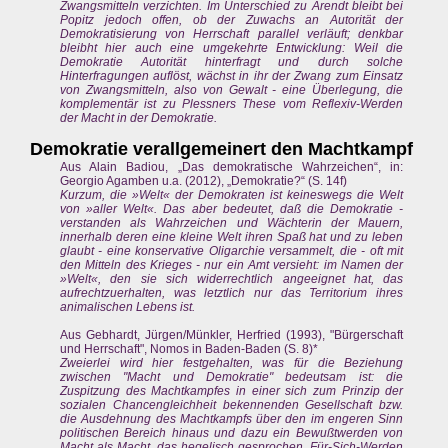
Zwangsmitteln verzichten. Im Unterschied zu Arendt bleibt bei
Popitz jedoch offen, ob der Zuwachs an Autorität der
Demokratisierung von Herrschaft parallel verläuft; denkbar
bleibht hier auch eine umgekehrte Entwicklung: Weil die
Demokratie Autorität hinterfragt und durch solche
Hinterfragungen auflöst, wächst in ihr der Zwang zum Einsatz
von Zwangsmitteln, also von Gewalt - eine Überlegung, die
komplementär ist zu Plessners These vom Reflexiv-Werden
der Macht in der Demokratie.
Demokratie verallgemeinert den Machtkampf
Aus Alain Badiou, „Das demokratische Wahrzeichen“, in:
Georgio Agamben u.a. (2012), „Demokratie?“ (S. 14f)
Kurzum, die »Welt« der Demokraten ist keineswegs die Welt
von »aller Welt«. Das aber bedeutet, daß die Demokratie -
verstanden als Wahrzeichen und Wächterin der Mauern,
innerhalb deren eine kleine Welt ihren Spaß hat und zu leben
glaubt - eine konservative Oligarchie versammelt, die - oft mit
den Mitteln des Krieges - nur ein Amt versieht: im Namen der
»Welt«, den sie sich widerrechtlich angeeignet hat, das
aufrechtzuerhalten, was letztlich nur das Territorium ihres
animalischen Lebens ist.
Aus Gebhardt, Jürgen/Münkler, Herfried (1993), "Bürgerschaft
und Herrschaft", Nomos in Baden-Baden (S. 8)*
Zweierlei wird hier festgehalten, was für die Beziehung
zwischen "Macht und Demokratie" bedeutsam ist: die
Zuspitzung des Machtkampfes in einer sich zum Prinzip der
sozialen Chancengleichheit bekennenden Gesellschaft bzw.
die Ausdehnung des Machtkampfs über den im engeren Sinn
politischen Bereich hinaus und dazu ein Bewußtwerden von
Macht als Macht, das hegelisch gesprochen, Für-Sich-Werden