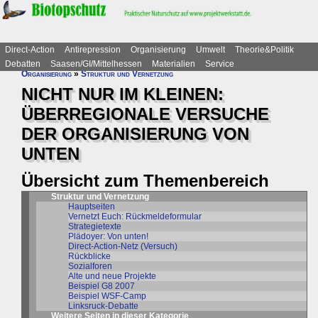
Direct-Action
Antirepression
Organisierung
Umwelt
Theorie&Politik
Debatten
Saasen/GI/Mittelhessen
Materialien
Service
Organisierung
»
Struktur und Vernetzung
NICHT NUR IM KLEINEN:
ÜBERREGIONALE VERSUCHE
DER ORGANISIERUNG VON
UNTEN
Übersicht zum Themenbereich
Struktur und Vernetzung
Hauptseiten
Vernetzt Euch: Rückmeldeformular
Strategietexte
Plädoyer: Von unten!
Direct-Action-Netz (Versuch)
Rückblicke
Sozialforen
Alte und neue Projekte
Beispiel G8 2007
Beispiel WSF-Camp
Linksruck-Debatte
Weitere Seiten in dieser Kategorie