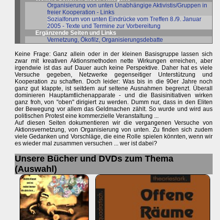
Organisierung von unten Unabhängige Aktivistis/Gruppen in
freier Kooperation - Links
Sozialforum von unten Eindrücke vom Treffen 8./9. Januar
2005 - Texte und Termine zur Vorbereitung
Ergänzende Seiten und Links
Vernetzung, Ökofilz, Organisierungsdebatte
Keine Frage: Ganz allein oder in der kleinen Basisgruppe lassen sich
zwar mit kreativen Aktionsmethoden nette Wirkungen erreichen, aber
irgendwie ist das auf Dauer auch keine Perspektive. Daher hat es viele
Versuche gegeben, Netzwerke gegenseitiger Unterstützung und
Kooperation zu schaffen. Doch leider: Was bis in die 90er Jahre noch
ganz gut klappte, ist seitdem auf seltene Ausnahmen begrenzt. Überall
dominieren Hauptamtlichenapparate - und die Basisinitiativen wirken
ganz froh, von "oben" dirigiert zu werden. Dumm nur, dass in den Eliten
der Bewegung vor allem das Geldmachen zählt. So wurde und wird aus
politischen Protest eine kommerzielle Veranstaltung ...
Auf diesen Seiten dokumentieren wir die vergangenen Versuche von
Aktionsvernetzung, von Organisierung von unten. Zu finden sich zudem
viele Gedanken und Vorschläge, die eine Rolle spielen könnten, wenn wir
es wieder mal zusammen versuchen ... wer ist dabei?
Unsere Bücher und DVDs zum Thema
(Auswahl)