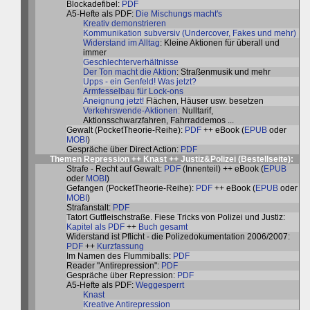
Blockadefibel:
PDF
A5-Hefte als PDF:
Die Mischungs macht's
Kreativ demonstrieren
Kommunikation subversiv (Undercover, Fakes und mehr)
Widerstand im Alltag
: Kleine Aktionen für überall und
immer
Geschlechterverhältnisse
Der Ton macht die Aktion
: Straßenmusik und mehr
Upps - ein Genfeld! Was jetzt?
Armfesselbau für Lock-ons
Aneignung jetzt!
Flächen, Häuser usw. besetzen
Verkehrswende-Aktionen:
Nulltarif,
Aktionsschwarzfahren, Fahrraddemos ...
Gewalt (PocketTheorie-Reihe):
PDF
++ eBook (
EPUB
oder
MOBI
)
Gespräche über Direct Action:
PDF
Themen Repression ++ Knast ++ Justiz&Polizei (
Bestellseite
):
Strafe - Recht auf Gewalt:
PDF
(Innenteil) ++ eBook (
EPUB
oder
MOBI
)
Gefangen (PocketTheorie-Reihe):
PDF
++ eBook (
EPUB
oder
MOBI
)
Strafanstalt:
PDF
Tatort Gutfleischstraße. Fiese Tricks von Polizei und Justiz:
Kapitel als PDF
++
Buch gesamt
Widerstand ist Pflicht - die Polizedokumentation 2006/2007:
PDF
++
Kurzfassung
Im Namen des Flummiballs:
PDF
Reader "Antirepression":
PDF
Gespräche über Repression:
PDF
A5-Hefte als PDF:
Weggesperrt
Knast
Kreative Antirepression