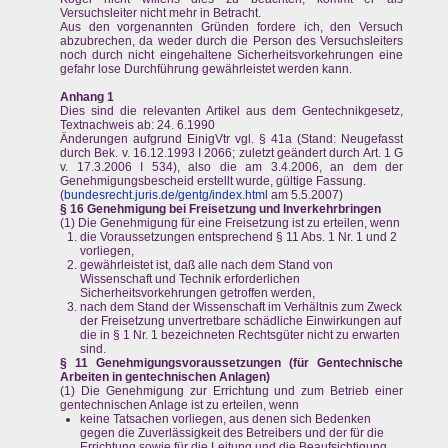
Versuchsleiter nicht mehr in Betracht.
Aus den vorgenannten Gründen fordere ich, den Versuch
abzubrechen, da weder durch die Person des Versuchsleiters
noch durch nicht eingehaltene Sicherheitsvorkehrungen eine
gefahr lose Durchführung gewährleistet werden kann.
Anhang 1
Dies sind die relevanten Artikel aus dem Gentechnikgesetz,
Textnachweis ab: 24. 6.1990
Änderungen aufgrund EinigVtr vgl. § 41a (Stand: Neugefasst
durch Bek. v. 16.12.1993 I 2066; zuletzt geändert durch Art. 1 G
v. 17.3.2006 I 534), also die am 3.4.2006, an dem der
Genehmigungsbescheid erstellt wurde, gültige Fassung.
(
bundesrecht.juris.de/gentg/index.html
am 5.5.2007)
§ 16 Genehmigung bei Freisetzung und Inverkehrbringen
(1) Die Genehmigung für eine Freisetzung ist zu erteilen, wenn
die Voraussetzungen entsprechend § 11 Abs. 1 Nr. 1 und 2
vorliegen,
gewährleistet ist, daß alle nach dem Stand von
Wissenschaft und Technik erforderlichen
Sicherheitsvorkehrungen getroffen werden,
nach dem Stand der Wissenschaft im Verhältnis zum Zweck
der Freisetzung unvertretbare schädliche Einwirkungen auf
die in § 1 Nr. 1 bezeichneten Rechtsgüter nicht zu erwarten
sind.
§ 11 Genehmigungsvoraussetzungen (für Gentechnische
Arbeiten in gentechnischen Anlagen)
(1) Die Genehmigung zur Errichtung und zum Betrieb einer
gentechnischen Anlage ist zu erteilen, wenn
keine Tatsachen vorliegen, aus denen sich Bedenken
gegen die Zuverlässigkeit des Betreibers und der für die
Errichtung sowie für die Leitung und die Beaufsichtigung