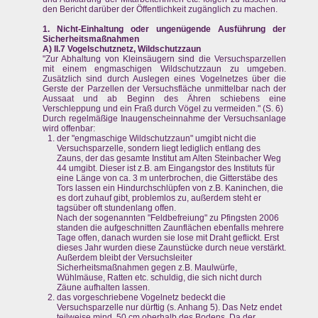
den Bericht darüber der Öffentlichkeit zugänglich zu machen.
1. Nicht-Einhaltung oder ungenügende Ausführung der
Sicherheitsmaßnahmen
A) II.7 Vogelschutznetz, Wildschutzzaun
"Zur Abhaltung von Kleinsäugern sind die Versuchsparzellen
mit einem engmaschigen Wildschutzzaun zu umgeben.
Zusätzlich sind durch Auslegen eines Vogelnetzes über die
Gerste der Parzellen der Versuchsfläche unmittelbar nach der
Aussaat und ab Beginn des Ähren schiebens eine
Verschleppung und ein Fraß durch Vögel zu vermeiden." (S. 6)
Durch regelmäßige Inaugenscheinnahme der Versuchsanlage
wird offenbar:
der "engmaschige Wildschutzzaun" umgibt nicht die
Versuchsparzelle, sondern liegt lediglich entlang des
Zauns, der das gesamte Institut am Alten Steinbacher Weg
44 umgibt. Dieser ist z.B. am Eingangstor des Instituts für
eine Länge von ca. 3 m unterbrochen, die Gitterstäbe des
Tors lassen ein Hindurchschlüpfen von z.B. Kaninchen, die
es dort zuhauf gibt, problemlos zu, außerdem steht er
tagsüber oft stundenlang offen.
Nach der sogenannten "Feldbefreiung" zu Pfingsten 2006
standen die aufgeschnitten Zaunflächen ebenfalls mehrere
Tage offen, danach wurden sie lose mit Draht geflickt. Erst
dieses Jahr wurden diese Zaunstücke durch neue verstärkt.
Außerdem bleibt der Versuchsleiter
Sicherheitsmaßnahmen gegen z.B. Maulwürfe,
Wühlmäuse, Ratten etc. schuldig, die sich nicht durch
Zäune aufhalten lassen.
das vorgeschriebene Vogelnetz bedeckt die
Versuchsparzelle nur dürftig (s. Anhang 5). Das Netz endet
teilweise mind. 50 cm oberhalb des Bodens. Da der