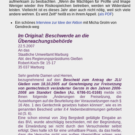
aufmerksam zu beobachten. „Wenn die Mächtigen für Profite und Image
Weniger wieder ihre Risikospielchen betreiben, werden wir Widerstand
leisten. Vielleicht ist es dieses Jahr aber auch nicht nötig, weil sich viele
andere wehren. Es wird Zeit!“ heißt es in ihrem Appell. (
als PDF
)
Ein schönes
Interview zur Idee der Aktion
mit Micha Grolm von
Gendreck-weg
Im Original: Beschwerde an die
Überwachungsbehörde
22.5.2007
An das
Staatliche Umweltamt Marburg
Abt. des Regierungspräsidiums Gießen
Robert-Koch-Str. 15-17
35 037 Marburg
Sehr geehrte Damen und Herren,
bezugnehmend auf den
Bescheid zum Antrag der JLU
Gießen vom 18.10.2005 auf Genehmigung zur Freisetzung
von gentechnisch veränderter Gerste in den Jahren 2006-
2008 am Standort Gießen
(Az. 6786-01-0168)
melde ich
Ihnen folgende „Änderungen der Freisetzung, die
Auswirkungen auf die Beurteilung der Voraussetzungen nach §
16 Abs. 1 des Gentechnik gesetzes haben können“, wie es im
genannten Bescheid unter
II.4 Nebenbestimmungen
gefordert
ist (S. 6).
Eine schon einmal von Jörg Bergstedt getätigte Eingabe an
das BVL wurde abschlägig beschieden, mit der Begründung,
die Einwändung sei nicht durch den Versuchsleiter selbst
erfolgt. Dies halte ich für eine unhaltbare Praxis, da das hieße,
dass die Versuche nicht von außen überprüfbar wären, was