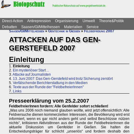
Direct-Action
Antirepression
Organisierung
Umwelt
Theorie&Politik
Debatten
Saasen/GI/Mittelhessen
Materialien
Service
Saasen/GI/Mittelhessen
»
Gentechnik in Gießen
»
Feldbefreiung 2007
ATTACKEN AUF DAS GEN-
GERSTEFELD 2007
Einleitung
1.
Einleitung
2.
Ein mysteriöser Start ...
3.
Attacke auf Journalisten
4.
13. Juni 2007: Das Gen-Gerstefeld wird trotz Sicherung zerstört
5.
Verfälschende Berichterstattung in den Medien
6.
Texte aus der Runde der "FeldbefreierInnen"
7.
Links
Presseerklärung vom 25.2.2007
FeldbefreierInnen fordern: Alle Genfelder sofort schließen!
„Was uns 2006 noch niemand glauben wollte, wird jetzt offensichtlich: Alle
Feldversuche dienen kommerziellen Interessen, die Bevölkerung wird erst
informiert, wenn es gar nicht anders geht und selbst Beschlüsse nützen
nichts“, kritisieren AktivistInnen aus der Runde der FeldbefreierInnen die
aktuelle Diskussion um Genfelder in Gießen. Sie halten die
Entscheidungsträger für schlicht „unseriös“ und fordern deshalb den