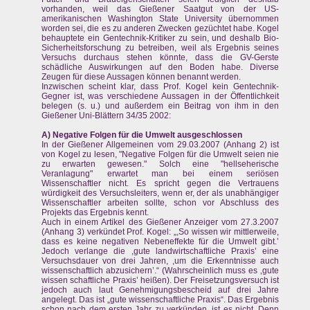
vorhanden, weil das Gießener Saatgut von der US-
amerikanischen Washington State University übernommen
worden sei, die es zu anderen Zwecken gezüchtet habe. Kogel
behauptete ein Gentechnik-Kritiker zu sein, und deshalb Bio-
Sicherheitsforschung zu betreiben, weil als Ergebnis seines
Versuchs durchaus stehen könnte, dass die GV-Gerste
schädliche Auswirkungen auf den Boden habe. Diverse
Zeugen für diese Aussagen können benannt werden.
Inzwischen scheint klar, dass Prof. Kogel kein Gentechnik-
Gegner ist, was verschiedene Aussagen in der Öffentlichkeit
belegen (s. u.) und außerdem ein Beitrag von ihm in den
Gießener Uni-Blättern 34/35 2002:
A) Negative Folgen für die Umwelt ausgeschlossen
In der Gießener Allgemeinen vom 29.03.2007 (Anhang 2) ist
von Kogel zu lesen, "Negative Folgen für die Umwelt seien nie
zu erwarten gewesen." Solch eine "hellseherische
Veranlagung" erwartet man bei einem seriösen
Wissenschaftler nicht. Es spricht gegen die Vertrauens
würdigkeit des Versuchsleiters, wenn er, der als unabhängiger
Wissenschaftler arbeiten sollte, schon vor Abschluss des
Projekts das Ergebnis kennt.
Auch in einem Artikel des Gießener Anzeiger vom 27.3.2007
(Anhang 3) verkündet Prof. Kogel: „,So wissen wir mittlerweile,
dass es keine negativen Nebeneffekte für die Umwelt gibt.’
Jedoch verlange die ,gute landwirtschaftliche Praxis’ eine
Versuchsdauer von drei Jahren, ,um die Erkenntnisse auch
wissenschaftlich abzusichern’.“ (Wahrscheinlich muss es ‚gute
wissen schaftliche Praxis’ heißen). Der Freisetzungsversuch ist
jedoch auch laut Genehmigungsbescheid auf drei Jahre
angelegt. Das ist „gute wissenschaftliche Praxis“. Das Ergebnis
schon nach dem ersten Jahr zu verkünden, ist es nicht. Denn