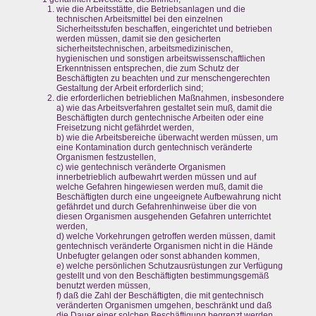
wie die Arbeitsstätte, die Betriebsanlagen und die
technischen Arbeitsmittel bei den einzelnen
Sicherheitsstufen beschaffen, eingerichtet und betrieben
werden müssen, damit sie den gesicherten
sicherheitstechnischen, arbeitsmedizinischen,
hygienischen und sonstigen arbeitswissenschaftlichen
Erkenntnissen entsprechen, die zum Schutz der
Beschäftigten zu beachten und zur menschengerechten
Gestaltung der Arbeit erforderlich sind;
die erforderlichen betrieblichen Maßnahmen, insbesondere
a) wie das Arbeitsverfahren gestaltet sein muß, damit die
Beschäftigten durch gentechnische Arbeiten oder eine
Freisetzung nicht gefährdet werden,
b) wie die Arbeitsbereiche überwacht werden müssen, um
eine Kontamination durch gentechnisch veränderte
Organismen festzustellen,
c) wie gentechnisch veränderte Organismen
innerbetrieblich aufbewahrt werden müssen und auf
welche Gefahren hingewiesen werden muß, damit die
Beschäftigten durch eine ungeeignete Aufbewahrung nicht
gefährdet und durch Gefahrenhinweise über die von
diesen Organismen ausgehenden Gefahren unterrichtet
werden,
d) welche Vorkehrungen getroffen werden müssen, damit
gentechnisch veränderte Organismen nicht in die Hände
Unbefugter gelangen oder sonst abhanden kommen,
e) welche persönlichen Schutzausrüstungen zur Verfügung
gestellt und von den Beschäftigten bestimmungsgemäß
benutzt werden müssen,
f) daß die Zahl der Beschäftigten, die mit gentechnisch
veränderten Organismen umgehen, beschränkt und daß
die Dauer einer solchen Beschäftigung begrenzt werden