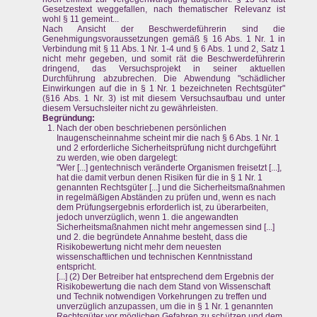
Gesetzestext weggefallen, nach thematischer Relevanz ist
wohl § 11 gemeint...
Nach Ansicht der Beschwerdeführerin sind die
Genehmigungsvoraussetzungen gemäß § 16 Abs. 1 Nr. 1 in
Verbindung mit § 11 Abs. 1 Nr. 1-4 und § 6 Abs. 1 und 2, Satz 1
nicht mehr gegeben, und somit rät die Beschwerdeführerin
dringend, das Versuchsprojekt in seiner aktuellen
Durchführung abzubrechen. Die Abwendung "schädlicher
Einwirkungen auf die in § 1 Nr. 1 bezeichneten Rechtsgüter"
(§16 Abs. 1 Nr. 3) ist mit diesem Versuchsaufbau und unter
diesem Versuchsleiter nicht zu gewährleisten.
Begründung:
Nach der oben beschriebenen persönlichen
Inaugenscheinnahme scheint mir die nach § 6 Abs. 1 Nr. 1
und 2 erforderliche Sicherheitsprüfung nicht durchgeführt
zu werden, wie oben dargelegt:
"Wer [...] gentechnisch veränderte Organismen freisetzt [...],
hat die damit verbun denen Risiken für die in § 1 Nr. 1
genannten Rechtsgüter [...] und die Sicherheitsmaßnahmen
in regelmäßigen Abständen zu prüfen und, wenn es nach
dem Prüfungsergebnis erforderlich ist, zu überarbeiten,
jedoch unverzüglich, wenn 1. die angewandten
Sicherheitsmaßnahmen nicht mehr angemessen sind [...]
und 2. die begründete Annahme besteht, dass die
Risikobewertung nicht mehr dem neuesten
wissenschaftlichen und technischen Kenntnisstand
entspricht.
[...] (2) Der Betreiber hat entsprechend dem Ergebnis der
Risikobewertung die nach dem Stand von Wissenschaft
und Technik notwendigen Vorkehrungen zu treffen und
unverzüglich anzupassen, um die in § 1 Nr. 1 genannten
Rechtsgüter vor möglichen Gefahren zu schützen und dem