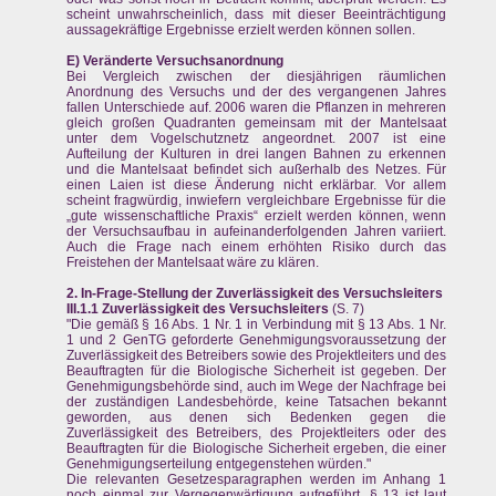
scheint unwahrscheinlich, dass mit dieser Beeinträchtigung
aussagekräftige Ergebnisse erzielt werden können sollen.
E) Veränderte Versuchsanordnung
Bei Vergleich zwischen der diesjährigen räumlichen
Anordnung des Versuchs und der des vergangenen Jahres
fallen Unterschiede auf. 2006 waren die Pflanzen in mehreren
gleich großen Quadranten gemeinsam mit der Mantelsaat
unter dem Vogelschutznetz angeordnet. 2007 ist eine
Aufteilung der Kulturen in drei langen Bahnen zu erkennen
und die Mantelsaat befindet sich außerhalb des Netzes. Für
einen Laien ist diese Änderung nicht erklärbar. Vor allem
scheint fragwürdig, inwiefern vergleichbare Ergebnisse für die
„gute wissenschaftliche Praxis“ erzielt werden können, wenn
der Versuchsaufbau in aufeinanderfolgenden Jahren variiert.
Auch die Frage nach einem erhöhten Risiko durch das
Freistehen der Mantelsaat wäre zu klären.
2. In-Frage-Stellung der Zuverlässigkeit des Versuchsleiters
III.1.1
Zuverlässigkeit des Versuchsleiters
(S. 7)
"Die gemäß § 16 Abs. 1 Nr. 1 in Verbindung mit § 13 Abs. 1 Nr.
1 und 2 GenTG geforderte Genehmigungsvoraussetzung der
Zuverlässigkeit des Betreibers sowie des Projektleiters und des
Beauftragten für die Biologische Sicherheit ist gegeben. Der
Genehmigungsbehörde sind, auch im Wege der Nachfrage bei
der zuständigen Landesbehörde, keine Tatsachen bekannt
geworden, aus denen sich Bedenken gegen die
Zuverlässigkeit des Betreibers, des Projektleiters oder des
Beauftragten für die Biologische Sicherheit ergeben, die einer
Genehmigungserteilung entgegenstehen würden."
Die relevanten Gesetzesparagraphen werden im Anhang 1
noch einmal zur Vergegenwärtigung aufgeführt. § 13 ist laut