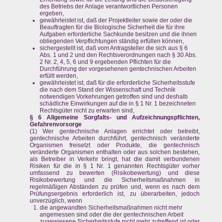
des Betriebs der Anlage verantwortlichen Personen
ergeben,
gewährleistet ist, daß der Projektleiter sowie der oder die
Beauftragten für die Biologische Sicherheit die für ihre
Aufgaben erforderliche Sachkunde besitzen und die ihnen
obliegenden Verpflichtungen ständig erfüllen können,
sichergestellt ist, daß vom Antragsteller die sich aus § 6
Abs. 1 und 2 und den Rechtsverordnungen nach § 30 Abs.
2 Nr. 2, 4, 5, 6 und 9 ergebenden Pflichten für die
Durchführung der vorgesehenen gentechnischen Arbeiten
erfüllt werden,
gewährleistet ist, daß für die erforderliche Sicherheitsstufe
die nach dem Stand der Wissenschaft und Technik
notwendigen Vorkehrungen getroffen sind und deshalb
schädliche Einwirkungen auf die in § 1 Nr. 1 bezeichneten
Rechtsgüter nicht zu erwarten sind,
§ 6 Allgemeine Sorgfalts- und Aufzeichnungspflichten,
Gefahrenvorsorge
(1) Wer gentechnische Anlagen errichtet oder betreibt,
gentechnische Arbeiten durchführt, gentechnisch veränderte
Organismen freisetzt oder Produkte, die gentechnisch
veränderte Organismen enthalten oder aus solchen bestehen,
als Betreiber in Verkehr bringt, hat die damit verbundenen
Risiken für die in § 1 Nr. 1 genannten Rechtsgüter vorher
umfassend zu bewerten (Risikobewertung) und diese
Risikobewertung und die Sicherheitsmaßnahmen in
regelmäßigen Abständen zu prüfen und, wenn es nach dem
Prüfungsergebnis erforderlich ist, zu überarbeiten, jedoch
unverzüglich, wenn
die angewandten Sicherheitsmaßnahmen nicht mehr
angemessen sind oder die der gentechnischen Arbeit
zugewiesene Sicherheitsstufe nicht mehr zutreffend ist oder