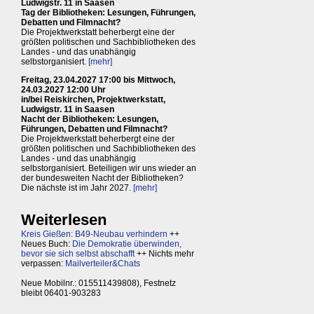
Ludwigstr. 11 in Saasen
Tag der Bibliotheken: Lesungen, Führungen,
Debatten und Filmnacht?
Die Projektwerkstatt beherbergt eine der
größten politischen und Sachbibliotheken des
Landes - und das unabhängig
selbstorganisiert.
[mehr]
Freitag, 23.04.2027 17:00 bis Mittwoch,
24.03.2027 12:00 Uhr
in/bei Reiskirchen, Projektwerkstatt,
Ludwigstr. 11 in Saasen
Nacht der Bibliotheken: Lesungen,
Führungen, Debatten und Filmnacht?
Die Projektwerkstatt beherbergt eine der
größten politischen und Sachbibliotheken des
Landes - und das unabhängig
selbstorganisiert. Beteiligen wir uns wieder an
der bundesweiten Nacht der Bibliotheken?
Die nächste ist im Jahr 2027.
[mehr]
Weiterlesen
Kreis Gießen: B49-Neubau verhindern
++
Neues Buch:
Die Demokratie überwinden,
bevor sie sich selbst abschafft
++ Nichts mehr
verpassen:
Mailverteiler&Chats
Neue Mobilnr.: 015511439808), Festnetz
bleibt 06401-903283