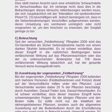
Dies stellt meiner Ansicht nach eine erhebliche Schwachstelle
im Versuchsaufbau dar. Ich verlange nicht, dass dies in die
Betrachtungen dieses Versuchs miteinbezogen werden muss,
der sich hauptsächlich mit der "Interaktion mit symbiontischen
Pilzen"(S. 23) beschäftigen will. Jedoch bemängele ich, dass in
die Nebenbestimmungen Vorschriften aufgenommen werden,
deren Umsetzung von vornherein unmöglich oder nicht
vorgesehen ist, um den Anschein zu erwecken, der Sorgfalt
genüge zu tun.
C) Beleuchtung
Seit der versuchten „Feldbefreiung“ Pfingsten 2006 wird das
GV-Gerstenfeld als Sicher heitsmaßnahme nachts von einem
starken Strahler beleuchtet. Es ist schwer vorstellbar, dass
dieser Eingriff in die natürlichen Bedingungen keine
verfälschende Wirkung auf das Pflanzenwachstum oder das
der zu untersuchenden Bodenpilze hat. Tritt diese
verfälschende Wirkung tatsächlich auf, hat der gesamte
Versuch keine Aussagekraft mehr.
D) Auswirkung der sogenannten „Feldbefreiung“
Bei der sogenannten „Feldbefreiung“ Pfingsten 2006 befanden
sich mehrere Personen (FeldbefreierInnen und Polizei) direkt
auf der Versuchsfläche mitten unter den Pflanzen. Laut
Versuchsleiter wurden dabei 20 % der Pflanzen beschädigt,
durch Ausreißen, Darauf-Treten bzw. Darauf-Herumlaufen. Es
ist schwer vorstellbar, dass dieser massive Eingriff keine
schwerwiegenden Folgen für die übrigen Pflanzen und den
Boden hatte. Es sollte nicht nur die Intaktheit der
stehengebliebenen Pflanzen, sondern auch die allgemeine
Auswirkung auf die Bodenkulturen durch die Erschütterung
oder was sonst noch in Betracht kommt, überprüft werden. Es