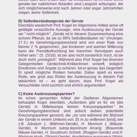
gerade bei natürlichen Abläufen sind Langzeit wirkungen, die
sich möglicherweise erst nach Jahren oder sogar Jahrzehnten
zeigen, keine Seltenheit.
B) Selbstbestäubungsrate der Gerste
Ebenfalls wiederholt Prof. Kogel im Allgemeine-Artikel seine oft
getätigte unsachliche Aussage, eine Auskreuzung der Gerste
sei " nicht möglich". „Gerste ist in diesem Zusammenhang eine
sichere Pflanze, da sie zu 99% Selbstbestäuber ist.“ (Anzeiger,
27.3.) Im Genehmigungsbescheid wird von einer Rate von
kleiner 2 % gesprochen, „bei trockener und warmer Witterung
kann die Fremdbefruchtung bei manchen Genotypen auch
höher sein.“ (S. 15/16). Ist sie also nicht sonderlich hoch, ist sie
doch nicht „unmöglich“. Während also Prof. Kogel bei diversen
Gelegenheiten Gentechnik-KritikerInnen vorwirft, lediglich
Emotionen und Ängste zu schüren, tut er genau das Gegenteil:
Er spielt mögliche Risiken herunter. Dabei spielt es keine
Rolle, wie groß das Risiko der Auskreuzung in diesem Fall
tatsächlich ist – es geht darum, dass Prof. Kogel als
Versuchleiter nicht sachlich und ehrlich argumentiert.
C) Keine Auskreuzungspartner?
Im schon genannten Artikel der Gießener Allgemeinen
behauptet Kogel ebenfalls: „Außerdem gibt es für sie [die
Gerste] in Mitteleuropa keinen Kreuzungspartner.“ Im
Genehmigungsbescheid sind jedoch sieben potentielle
Kreuzungspartner genannt, die „vor und während der Blühzeit
der Gerste in einem Umkreis von 35 m zu entfernen [sind], wie
z.B.
Jubatum L.
(Mähnen-Gerste),
H. Murinum L
(Mäuse-
Gerste),
H. Murinum subsp.
Ieporinum Arcang.
(Braunrote
Mäuse-Gerste),
H. Secalinum Schreb
. (Roggen-Gerste) und
H.
Marinum Huds.
(Strand-Gerste),
Hordelymus europaeus
(Wald-