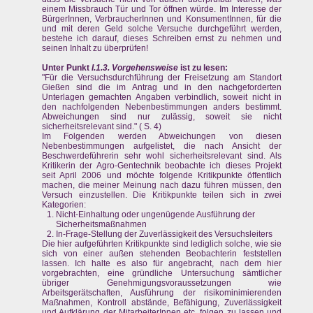
einem Missbrauch Tür und Tor öffnen würde. Im Interesse der
BürgerInnen, VerbraucherInnen und KonsumentInnen, für die
und mit deren Geld solche Versuche durchgeführt werden,
bestehe ich darauf, dieses Schreiben ernst zu nehmen und
seinen Inhalt zu überprüfen!
Unter Punkt
I.1.3. Vorgehensweise
ist zu lesen:
"Für die Versuchsdurchführung der Freisetzung am Standort
Gießen sind die im Antrag und in den nachgeforderten
Unterlagen gemachten Angaben verbindlich, soweit nicht in
den nachfolgenden Nebenbestimmungen anders bestimmt.
Abweichungen sind nur zulässig, soweit sie nicht
sicherheitsrelevant sind." ( S. 4)
Im Folgenden werden Abweichungen von diesen
Nebenbestimmungen aufgelistet, die nach Ansicht der
Beschwerdeführerin sehr wohl sicherheitsrelevant sind. Als
Kritikerin der Agro-Gentechnik beobachte ich dieses Projekt
seit April 2006 und möchte folgende Kritikpunkte öffentlich
machen, die meiner Meinung nach dazu führen müssen, den
Versuch einzustellen. Die Kritikpunkte teilen sich in zwei
Kategorien:
Nicht-Einhaltung oder ungenügende Ausführung der
Sicherheitsmaßnahmen
In-Frage-Stellung der Zuverlässigkeit des Versuchsleiters
Die hier aufgeführten Kritikpunkte sind lediglich solche, wie sie
sich von einer außen stehenden Beobachterin feststellen
lassen. Ich halte es also für angebracht, nach dem hier
vorgebrachten, eine gründliche Untersuchung sämtlicher
übriger Genehmigungsvoraussetzungen wie
Arbeitsgerätschaften, Ausführung der risikominimierenden
Maßnahmen, Kontroll abstände, Befähigung, Zuverlässigkeit
und Aufklärung der MitarbeiterInnen etc. folgen zu lassen und