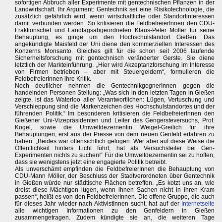
sofortigen Abbruch aller Experimente mit gentechnischen Pflanzen in der
Landwirtschaft. Ihr Argument: Gentechnik sei eine Risikotechnologie, die
zusätzlich gefährlich wird, wenn wirtschaftliche oder Standortinteressen
damit verbunden werden. So kritisieren die FeldbefreierInnen den CDU-
Fraktionschef und Landtagsabgeordneten Klaus-Peter Möller für seine
Behauptung, es ginge um den Hochschulstandort Gießen. Das
angekündigte Maisfeld der Uni diene den kommerziellen Interessen des
Konzerns Monsanto. Gleiches gilt für die schon seit 2006 laufende
Sicherheitsforschung mit gentechnisch veränderter Gerste. Sie diene
letztlich der Markteinführung. „Hier wird Akzeptanzforschung im Interesse
von Firmen betrieben – aber mit Steuergeldern“, formulieren die
FeldbefreierInnen ihre Kritik.
Noch deutlicher nehmen die GentechnikgegnerInnen gegen die
handelnden Personen Stellung: „Was sich in den letzten Tagen in Gießen
zeigte, ist das Waterloo aller Verantwortlichen: Lügen, Vertuschung und
Verschleppung sind die Markenzeichen des Hochschulstandortes und der
führenden Politik.“ Im besonderen kritisieren die FeldbefreierInnen den
Gießener Uni-Vizepräsidenten und Leiter des Gengersteversuchs, Prof.
Kogel, sowie die Umweltdezernentin Weigel-Greilich für ihre
Behauptungen, erst aus der Presse von dem neuen Genfeld erfahren zu
haben. „Beides war offensichtlich gelogen. Wer aber auf diese Weise die
Öffentlichkeit hinters Licht führt, hat als Versuchsleiter bei Gen-
Experimenten nichts zu suchen!“ Für die Umweltdezernentin sei zu hoffen,
dass sie wenigstens jetzt eine engagierte Politik betreibt.
Als unverschämt empfinden die FeldbefreierInnen die Behauptung von
CDU-Mann Möller, der Beschluss der Stadtverordneten über Gentechnik
in Gießen würde nur städtische Flächen betreffen. „Es kotzt uns an, wie
dreist diese Mächtigen lügen, wenn ihnen Sachen nicht in ihren Kram
passen“, heißt es von den FeldbefreierInnen. Die offene Gruppe, die auch
für dieses Jahr wieder nach AktivistInnen sucht, hat auf der
Internetseite
alle wichtigen Informationen zu den Genfeldern in Gießen
zusammengetragen. Zudem kündigte sie an, die weiteren Tage