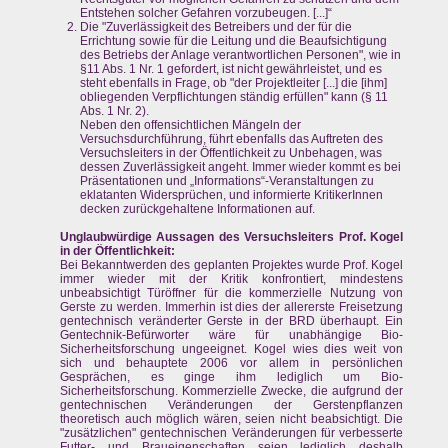
Entstehen solcher Gefahren vorzubeugen. [...]“
Die "Zuverlässigkeit des Betreibers und der für die
Errichtung sowie für die Leitung und die Beaufsichtigung
des Betriebs der Anlage verantwortlichen Personen", wie in
§11 Abs. 1 Nr. 1 gefordert, ist nicht gewährleistet, und es
steht ebenfalls in Frage, ob "der Projektleiter [...] die [ihm]
obliegenden Verpflichtungen ständig erfüllen" kann (§ 11
Abs. 1 Nr. 2).
Neben den offensichtlichen Mängeln der
Versuchsdurchführung, führt ebenfalls das Auftreten des
Versuchsleiters in der Öffentlichkeit zu Unbehagen, was
dessen Zuverlässigkeit angeht. Immer wieder kommt es bei
Präsentationen und „Informations“-Veranstaltungen zu
eklatanten Widersprüchen, und informierte KritikerInnen
decken zurückgehaltene Informationen auf.
Unglaubwürdige Aussagen des Versuchsleiters Prof. Kogel
in der Öffentlichkeit:
Bei Bekanntwerden des geplanten Projektes wurde Prof. Kogel
immer wieder mit der Kritik konfrontiert, mindestens
unbeabsichtigt Türöffner für die kommerzielle Nutzung von
Gerste zu werden. Immerhin ist dies der allererste Freisetzung
gentechnisch veränderter Gerste in der BRD überhaupt. Ein
Gentechnik-Befürworter wäre für unabhängige Bio-
Sicherheitsforschung ungeeignet. Kogel wies dies weit von
sich und behauptete 2006 vor allem in persönlichen
Gesprächen, es ginge ihm lediglich um Bio-
Sicherheitsforschung. Kommerzielle Zwecke, die aufgrund der
gentechnischen Veränderungen der Gerstenpflanzen
theoretisch auch möglich wären, seien nicht beabsichtigt. Die
"zusätzlichen" gentechnischen Veränderungen für verbesserte
Futter- und Braueigenschaften seien lediglich deshalb