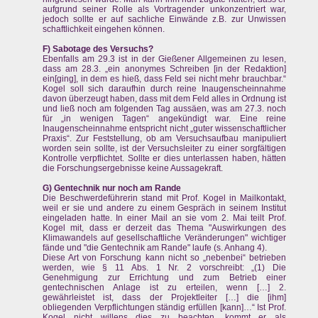
aufgrund seiner Rolle als Vortragender unkonzentriert war,
jedoch sollte er auf sachliche Einwände z.B. zur Unwissen
schaftlichkeit eingehen können.
F) Sabotage des Versuchs?
Ebenfalls am 29.3 ist in der Gießener Allgemeinen zu lesen,
dass am 28.3. „ein anonymes Schreiben [in der Redaktion]
ein[ging], in dem es hieß, dass Feld sei nicht mehr brauchbar.“
Kogel soll sich daraufhin durch reine Inaugenscheinnahme
davon überzeugt haben, dass mit dem Feld alles in Ordnung ist
und ließ noch am folgenden Tag aussäen, was am 27.3. noch
für „in wenigen Tagen“ angekündigt war. Eine reine
Inaugenscheinnahme entspricht nicht „guter wissenschaftlicher
Praxis“. Zur Feststellung, ob am Versuchsaufbau manipuliert
worden sein sollte, ist der Versuchsleiter zu einer sorgfältigen
Kontrolle verpflichtet. Sollte er dies unterlassen haben, hätten
die Forschungsergebnisse keine Aussagekraft.
G) Gentechnik nur noch am Rande
Die Beschwerdeführerin stand mit Prof. Kogel in Mailkontakt,
weil er sie und andere zu einem Gespräch in seinem Institut
eingeladen hatte. In einer Mail an sie vom 2. Mai teilt Prof.
Kogel mit, dass er derzeit das Thema "Auswirkungen des
Klimawandels auf gesellschaftliche Veränderungen" wichtiger
fände und "die Gentechnik am Rande" laufe (s. Anhang 4).
Diese Art von Forschung kann nicht so „nebenbei“ betrieben
werden, wie § 11 Abs. 1 Nr. 2 vorschreibt: „(1) Die
Genehmigung zur Errichtung und zum Betrieb einer
gentechnischen Anlage ist zu erteilen, wenn […] 2.
gewährleistet ist, dass der Projektleiter […] die [ihm]
obliegenden Verpflichtungen ständig erfüllen [kann]…“ Ist Prof.
Kogel nicht willens dies zu beachten, kommt er als