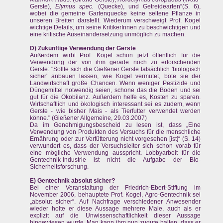
Gerste),
Elymus spec.
(Quecke), und Getreidearten“(S. 6),
wobei die gemeine Gartenquecke keine seltene Pflanze in
unseren Breiten darstellt. Wiederum verschweigt Prof. Kogel
wichtige Details, um seine KritikerInnen zu beschwichtigen und
eine kritische Auseinandersetzung unmöglich zu machen.
D) Zukünftige Verwendung der Gerste
Außerdem wirbt Prof. Kogel schon jetzt öffentlich für die
Verwendung der von ihm gerade noch zu erforschenden
Gerste: "Sollte sich die Gießener Gerste tatsächlich 'biologisch
sicher' anbauen lassen, wie Kogel vermutet, böte sie der
Landwirtschaft große Chancen. Wenn weniger Pestizide und
Düngemittel notwendig seien, schone das die Böden und sei
gut für die Ökobilanz. Außerdem helfe es, Kosten zu sparen.
Wirtschaftlich und ökologisch interessant sei es zudem, wenn
Gerste - wie bisher Mais - als Tierfutter verwendet werden
könne." (Gießener Allgemeine, 29.03.2007)
Da im Genehmigungsbescheid zu lesen ist, dass „Eine
Verwendung von Produkten des Versuchs für die menschliche
Ernährung oder zur Verfütterung nicht vorgesehen [ist]“ (S. 14)
verwundert es, dass der Versuchsleiter sich schon vorab für
eine mögliche Verwendung ausspricht. Lobbyarbeit für die
Gentechnik-Industrie ist nicht die Aufgabe der Bio-
Sicherheitsforschung.
E) Gentechnik absolut sicher?
Bei einer Veranstaltung der Friedrich-Ebert-Stiftung im
November 2006, behauptete Prof. Kogel, Agro-Gentechnik sei
„absolut sicher“. Auf Nachfrage verschiedener Anwesender
wieder holte er diese Aussage mehrere Male, auch als er
explizit auf die Unwissenschaftlichkeit dieser Aussage
hingewiesen wurde. Man kann ihm nun zugute halten, dass er