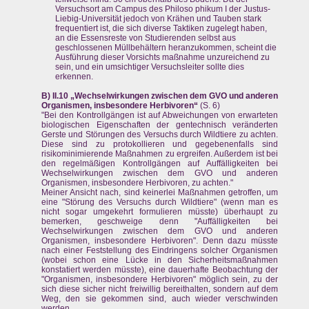
Versuchsort am Campus des Philoso phikum I der Justus-
Liebig-Universität jedoch von Krähen und Tauben stark
frequentiert ist, die sich diverse Taktiken zugelegt haben,
an die Essensreste von Studierenden selbst aus
geschlossenen Müllbehältern heranzukommen, scheint die
Ausführung dieser Vorsichts maßnahme unzureichend zu
sein, und ein umsichtiger Versuchsleiter sollte dies
erkennen.
B) II.10 „Wechselwirkungen zwischen dem GVO und anderen
Organismen, insbesondere Herbivoren“
(S. 6)
"Bei den Kontrollgängen ist auf Abweichungen von erwarteten
biologischen Eigenschaften der gentechnisch veränderten
Gerste und Störungen des Versuchs durch Wildtiere zu achten.
Diese sind zu protokollieren und gegebenenfalls sind
risikominimierende Maßnahmen zu ergreifen. Außerdem ist bei
den regelmäßigen Kontrollgängen auf Auffälligkeiten bei
Wechselwirkungen zwischen dem GVO und anderen
Organismen, insbesondere Herbivoren, zu achten."
Meiner Ansicht nach, sind keinerlei Maßnahmen getroffen, um
eine "Störung des Versuchs durch Wildtiere" (wenn man es
nicht sogar umgekehrt formulieren müsste) überhaupt zu
bemerken, geschweige denn "Auffälligkeiten bei
Wechselwirkungen zwischen dem GVO und anderen
Organismen, insbesondere Herbivoren". Denn dazu müsste
nach einer Feststellung des Eindringens solcher Organismen
(wobei schon eine Lücke in den Sicherheitsmaßnahmen
konstatiert werden müsste), eine dauerhafte Beobachtung der
"Organismen, insbesondere Herbivoren" möglich sein, zu der
sich diese sicher nicht freiwillig bereithalten, sondern auf dem
Weg, den sie gekommen sind, auch wieder verschwinden
werden.