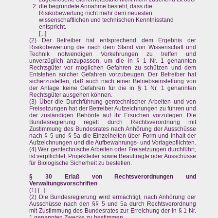
die begründete Annahme besteht, dass die
Risikobewertung nicht mehr dem neuesten
wissenschaftlichen und technischen Kenntnisstand
entspricht.
[...]
(2) Der Betreiber hat entsprechend dem Ergebnis der
Risikobewertung die nach dem Stand von Wissenschaft und
Technik notwendigen Vorkehrungen zu treffen und
unverzüglich anzupassen, um die in § 1 Nr. 1 genannten
Rechtsgüter vor möglichen Gefahren zu schützen und dem
Entstehen solcher Gefahren vorzubeugen. Der Betreiber hat
sicherzustellen, daß auch nach einer Betriebseinstellung von
der Anlage keine Gefahren für die in § 1 Nr. 1 genannten
Rechtsgüter ausgehen können.
(3) Über die Durchführung gentechnischer Arbeiten und von
Freisetzungen hat der Betreiber Aufzeichnungen zu führen und
der zuständigen Behörde auf ihr Ersuchen vorzulegen. Die
Bundesregierung regelt durch Rechtsverordnung mit
Zustimmung des Bundesrates nach Anhörung der Ausschüsse
nach § 5 und § 5a die Einzelheiten über Form und Inhalt der
Aufzeichnungen und die Aufbewahrungs- und Vorlagepflichten.
(4) Wer gentechnische Arbeiten oder Freisetzungen durchführt,
ist verpflichtet, Projektleiter sowie Beauftragte oder Ausschüsse
für Biologische Sicherheit zu bestellen.
§ 30 Erlaß von Rechtsverordnungen und
Verwaltungsvorschriften
(1) [...]
(2) Die Bundesregierung wird ermächtigt, nach Anhörung der
Ausschüsse nach den §§ 5 und 5a durch Rechtsverordnung
mit Zustimmung des Bundesrates zur Erreichung der in § 1 Nr.
1 genannten Zwecke zu bestimmen,