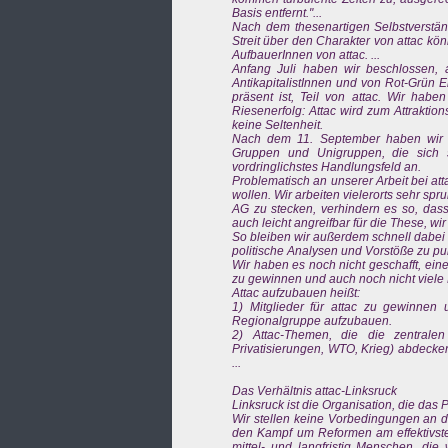
Basis entfernt."...
Nach dem thesenartigen Selbstverständ
Streit über den Charakter von attac kö
AufbauerInnen von attac. ...
Anfang Juli haben wir beschlossen, 
AntikapitalistInnen und von Rot-Grün En
präsent ist, Teil von attac. Wir hab
Riesenerfolg: Attac wird zum Attrakti
keine Seltenheit.
Nach dem 11. September haben wir da
Gruppen und Unigruppen, die sich 
vordringlichstes Handlungsfeld an.
Problematisch an unserer Arbeit bei att
wollen. Wir arbeiten vielerorts sehr sp
AG zu stecken, verhindern es so, dass
auch leicht angreifbar für die These, wir
So bleiben wir außerdem schnell dabei st
politische Analysen und Vorstöße zu pu
Wir haben es noch nicht geschafft, einen
zu gewinnen und auch noch nicht viele 
Attac aufzubauen heißt:
1) Mitglieder für attac zu gewinnen 
Regionalgruppe aufzubauen.
2) Attac-Themen, die die zentralen
Privatisierungen, WTO, Krieg) abdecken
...
Das Verhältnis attac-Linksruck
Linksruck ist die Organisation, die das 
Wir stellen keine Vorbedingungen an di
den Kampf um Reformen am effektivst
mittel- und langfristig Menschen, die 