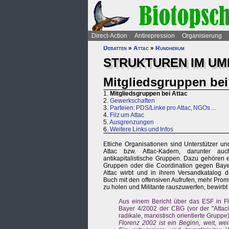
Direct-Action
Antirepression
Organisierung
Debatten
»
Attac
»
Rundherum
STRUKTUREN IM UM
Mitgliedsgruppen bei
1.
Mitgliedsgruppen bei Attac
2.
Gewerkschaften
3.
Parteien: PDS/Linke pro Attac, NGOs ...
4.
Filz um Attac
5.
Ausgrenzungen
6.
Weitere Links und Infos
Etliche Organisationen sind Unterstützer un
Attac bzw. Attac-Kadern, darunter au
antikapitalistische Gruppen. Dazu gehören e
Gruppen oder die Coordination gegen Bayer
Attac wirbt und in ihrem Versandkatalog da
Buch mit den offensiven Aufrufen, mehr Pro
zu holen und Militante rauszuwerfen, bewirbt 
Aus einem Bericht über das ESF in Flo
Bayer 4/2002 der CBG (vor der "Attaci
radikale, marxistisch orientierte Gruppe
Florenz 2002 ist ein Beginn, weit, weit