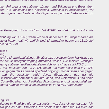
 linken Pol organisiert aufbauen können und Zeitungen und Broschüren
n. Ein konstantes und politisches Verhältnis ist entscheidend, wir
ondern gewinnen Leute für die Organisation, um die Linke in attac zu
ke Bewegung. Es ist wichtig, daß ATTAC so stark und so aktiv, wie
ichtung von ATTAC, wenn wir nicht dabei sein. In Stuttgart hören die
ezeigt haben, daß wir ehrlich sind. Linksruck’ler haben am 13.10 viel
ere ATTAC’ler.
chewik
ung
elche LinksreformistInnen für abstrakte revolutionären Marxismus zu
wir die Antikriegsbewegung aufbauen wollen. Die meisten wichtigen
gung aufbauen wollen, orientieren sich von sich aus auf ATTAC. ...
n, die ‚radikalen Kids’ in ATTAC holen, um mehr Aktivismus in ATTAC
ren, entgegen der Lahmen-Experten-Lobyyings. Wir müssen aber gegen
n, und die ‚radikalen Kids’ davon überzeugen, das wir die
 intensiv und permanent mit ihre Ideen, den Reformismus und seine
 Come-Together von Radikalen AktivistInnen und LinksreformistInnen
wegung braucht. Wir müssen es praktisch im ATTAC organisieren.
ngliste.
renz in Frankfurt, die so unsaeglich war, dass einige, darunter ich,
Da gab es eine Diskussion zur Arbeit in und mit Attac. Da mich das