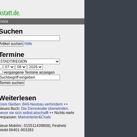
rvice
Suchen
Hilfe
Termine
vergangene Termine anzeigen
Weiterlesen
Kreis Gießen: B49-Neubau verhindern
++
Neues Buch:
Die Demokratie überwinden,
bevor sie sich selbst abschafft
++ Nichts mehr
verpassen:
Mailverteiler&Chats
Neue Mobilnr.: 015511439808), Festnetz
bleibt 06401-903283