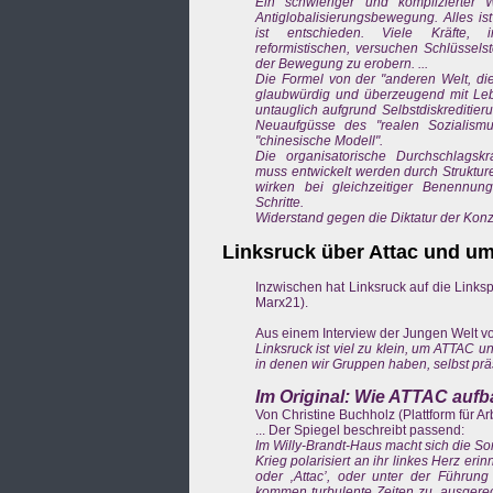
Ein schwieriger und komplizierter 
Antiglobalisierungsbewegung. Alles ist
ist entschieden. Viele Kräfte, 
reformistischen, versuchen Schlüssels
der Bewegung zu erobern. ...
Die Formel von der "anderen Welt, die
glaubwürdig und überzeugend mit Leb
untauglich aufgrund Selbstdiskreditieru
Neuaufgüsse des "realen Sozialism
"chinesische Modell".
Die organisatorische Durchschlagsk
muss entwickelt werden durch Strukture
wirken bei gleichzeitiger Benennung
Schritte.
Widerstand gegen die Diktatur der Kon
Linksruck über Attac und u
Inzwischen hat Linksruck auf die Linksp
Marx21).
Aus einem Interview der Jungen Welt vo
Linksruck ist viel zu klein, um ATTAC 
in denen wir Gruppen haben, selbst prä
Im Original: Wie ATTAC auf
Von Christine Buchholz (Plattform für Arb
... Der Spiegel beschreibt passend:
Im Willy-Brandt-Haus macht sich die Sor
Krieg polarisiert an ihr linkes Herz e
oder ‚Attac’, oder unter der Führung
kommen turbulente Zeiten zu, ausgerech