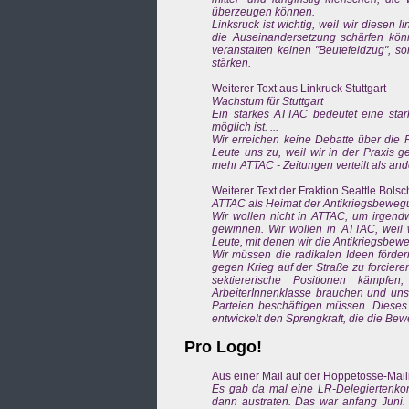
überzeugen können.
Linksruck ist wichtig, weil wir diesen
die Auseinandersetzung schärfen könne
veranstalten keinen "Beutefeldzug", s
stärken.
Weiterer Text aus Linkruck Stuttgart
Wachstum für Stuttgart
Ein starkes ATTAC bedeutet eine star
möglich ist. ...
Wir erreichen keine Debatte über die R
Leute uns zu, weil wir in der Praxis g
mehr ATTAC - Zeitungen verteilt als and
Weiterer Text der Fraktion Seattle Bols
ATTAC als Heimat der Antikriegsbeweg
Wir wollen nicht in ATTAC, um irgendw
gewinnen. Wir wollen in ATTAC, weil 
Leute, mit denen wir die Antikriegsbewe
Wir müssen die radikalen Ideen förder
gegen Krieg auf der Straße zu forcie
sektiererische Positionen kämpfe
ArbeiterInnenklasse brauchen und uns
Parteien beschäftigen müssen. Dieses
entwickelt den Sprengkraft, die die Be
Pro Logo!
Aus einer Mail auf der Hoppetosse-Maili
Es gab da mal eine LR-Delegiertenkonfe
dann austraten. Das war anfang Juni. 