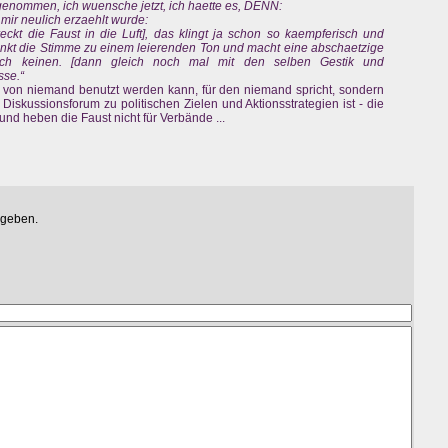
lgenommen, ich wuensche jetzt, ich haette es, DENN:
mir neulich erzaehlt wurde:
reckt die Faust in die Luft], das klingt ja schon so kaempferisch und
kt die Stimme zu einem leierenden Ton und macht eine abschaetzige
och keinen. [dann gleich noch mal mit den selben Gestik und
sse.“
 von niemand benutzt werden kann, für den niemand spricht, sondern
in Diskussionsforum zu politischen Zielen und Aktionsstrategien ist - die
e und heben die Faust nicht für Verbände ...
egeben.