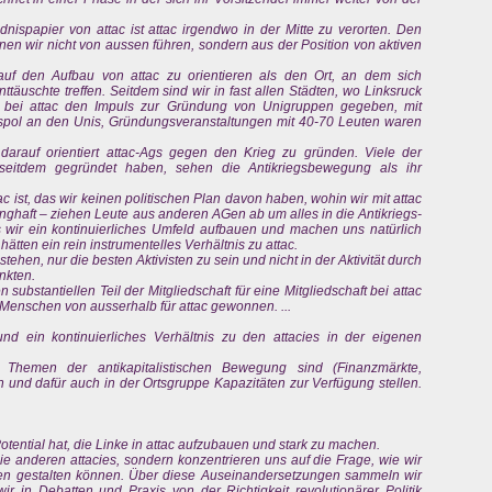
nispapier von attac ist attac irgendwo in der Mitte zu verorten. Den
nnen wir nicht von aussen führen, sondern aus der Position von aktiven
auf den Aufbau von attac zu orientieren als den Ort, an dem sich
ttäuschte treffen. Seitdem sind wir in fast allen Städten, wo Linksruck
en bei attac den Impuls zur Gründung von Unigruppen gegeben, mit
onspol an den Unis, Gründungsveranstaltungen mit 40-70 Leuten waren
rauf orientiert attac-Ags gegen den Krieg zu gründen. Viele der
seitdem gegründet haben, sehen die Antikriegsbewegung als ihr
ac ist, das wir keinen politischen Plan davon haben, wohin wir mit attac
runghaft – ziehen Leute aus anderen AGen ab um alles in die Antikriegs-
 wir ein kontinuierliches Umfeld aufbauen und machen uns natürlich
 hätten ein rein instrumentelles Verhältnis zu attac.
ehen, nur die besten Aktivisten zu sein und nicht in der Aktivität durch
nkten.
 substantiellen Teil der Mitgliedschaft für eine Mitgliedschaft bei attac
Menschen von ausserhalb für attac gewonnen. ...
und ein kontinuierliches Verhältnis zu den attacies in der eigenen
 Themen der antikapitalistischen Bewegung sind (Finanzmärkte,
 und dafür auch in der Ortsgruppe Kapazitäten zur Verfügung stellen.
Potential hat, die Linke in attac aufzubauen und stark zu machen.
e anderen attacies, sondern konzentrieren uns auf die Frage, wie wir
en gestalten können. Über diese Auseinandersetzungen sammeln wir
wir in Debatten und Praxis von der Richtigkeit revolutionärer Politik