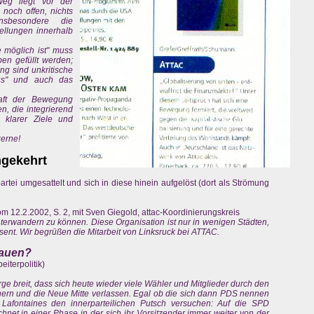
Weg liegt vor der
 noch offen, nichts
insbesondere die
tellungen innerhalb
 möglich ist" muss
en gefüllt werden;
ng sind unkritische
us" und auch das
raft der Bewegung
n, die integrierend
 klarer Ziele und
zerne!
mgekehrt
artei umgesattelt und sich in diese hinein aufgelöst (dort als Strömung
m 12.2.2002, S. 2, mit Sven Giegold, attac-Koordinierungskreis
unterwandern zu können. Diese Organisation ist nur in wenigen Städten,
sent. Wir begrüßen die Mitarbeit von Linksruck bei ATTAC.
bauen?
eiterpolitik)
ge breit, dass sich heute wieder viele Wähler und Mitglieder durch den
rinnern und die Neue Mitte verlassen. Egal ob die sich dann PDS nennen
 Lafontaines den innerparteilichen Putsch versuchen: Auf die SPD
net in einer Phase in der sich ihr Vorsitzender immer weiter von der