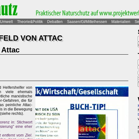
Umwelt
Theorie&Politik
Debatten
Saasen/GI/Mittelhessen
Materialien
Se
FELD VON ATTAC
 Attac
d Helfershelfer von
ch viele ehemals
tliche marxistische
-Gefahren, die für
s peinliche Attac-
mis in die Bewegung
(siehe rechts).
renz in: Stichwort
sierung" eine eher
)
 entfernt vom Ziel.