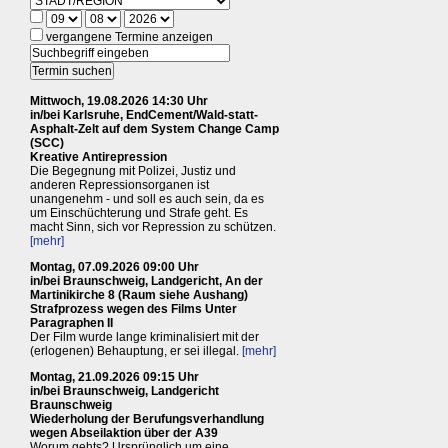
vergangene Termine anzeigen
Mittwoch, 19.08.2026 14:30 Uhr
in/bei Karlsruhe, EndCement/Wald-statt-
Asphalt-Zelt auf dem System Change Camp
(SCC)
Kreative Antirepression
Die Begegnung mit Polizei, Justiz und
anderen Repressionsorganen ist
unangenehm - und soll es auch sein, da es
um Einschüchterung und Strafe geht. Es
macht Sinn, sich vor Repression zu schützen.
[mehr]
Montag, 07.09.2026 09:00 Uhr
in/bei Braunschweig, Landgericht, An der
Martinikirche 8 (Raum siehe Aushang)
Strafprozess wegen des Films Unter
Paragraphen II
Der Film wurde lange kriminalisiert mit der
(erlogenen) Behauptung, er sei illegal.
[mehr]
Montag, 21.09.2026 09:15 Uhr
in/bei Braunschweig, Landgericht
Braunschweig
Wiederholung der Berufungsverhandlung
wegen Abseilaktion über der A39
Worum gehts? Ursprünglich um eine