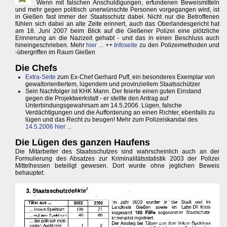
Wenn mit falschen Anschuldigungen, erfundenen Beweismitteln
und mehr gegen politisch unerwünschte Personen vorgegangen wird, ist
in Gießen fast immer der Staatsschutz dabei. Nicht nur die Betroffenen
fühlen sich dabei an alte Zeite erinnert, auch das Oberlandesgericht hat
am 18. Juni 2007 beim Blick auf die Gießener Polizei eine plötzliche
Erinnerung an die Nazizeit gehabt - und das in einen Beschluss auch
hineingeschrieben. Mehr
hier ...
++
Infoseite
zu den Polizeimethoden und
-übergriffen im Raum Gießen
Die Chefs
Extra-Seite
zum Ex-Chef Gerhard Puff, ein besonderes Exemplar von
gewaltorientiertem, lügendem und provinziellem Staatsschützer
Sein Nachfolger ist KHK Mann. Der feierte einen guten Einstand
gegen die Projektwerkstatt - er stellte den Antrag auf
Unterbindungsgewahrsam am 14.5.2006. Lügen, falsche
Verdächtigungen und die Aufforderung an einen Richter, ebenfalls zu
lügen und das Recht zu beugen! Mehr zum Polizeiskandal des
14.5.2006 hier ...
Die Lügen des ganzen Haufens
Die Mitarbeiter des Staatsschutzes sind wahrscheinlich auch an der
Formulierung des Absatzes zur Kriminalitätsstatistik 2003 der Polizei
Mittelhessen beteiligt gewesen. Dort wurde ohne jeglichen Beweis
behauptet: