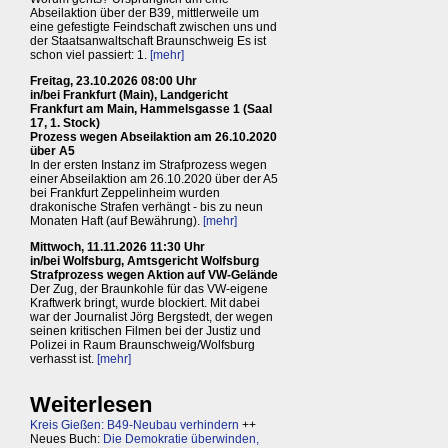
Abseilaktion über der B39, mittlerweile um
eine gefestigte Feindschaft zwischen uns und
der Staatsanwaltschaft Braunschweig Es ist
schon viel passiert: 1.
[mehr]
Freitag, 23.10.2026 08:00 Uhr
in/bei Frankfurt (Main), Landgericht
Frankfurt am Main, Hammelsgasse 1 (Saal
17, 1. Stock)
Prozess wegen Abseilaktion am 26.10.2020
über A5
In der ersten Instanz im Strafprozess wegen
einer Abseilaktion am 26.10.2020 über der A5
bei Frankfurt Zeppelinheim wurden
drakonische Strafen verhängt - bis zu neun
Monaten Haft (auf Bewährung).
[mehr]
Mittwoch, 11.11.2026 11:30 Uhr
in/bei Wolfsburg, Amtsgericht Wolfsburg
Strafprozess wegen Aktion auf VW-Gelände
Der Zug, der Braunkohle für das VW-eigene
Kraftwerk bringt, wurde blockiert. Mit dabei
war der Journalist Jörg Bergstedt, der wegen
seinen kritischen Filmen bei der Justiz und
Polizei in Raum Braunschweig/Wolfsburg
verhasst ist.
[mehr]
Weiterlesen
Kreis Gießen: B49-Neubau verhindern
++
Neues Buch:
Die Demokratie überwinden,