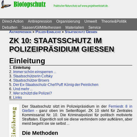
Direct-Action
Antirepression
Organisierung
Umwelt
Theorie&Politik
Debatten
Saasen/GI/Mittelhessen
Materialien
Service
Antirepression
»
Polizei-Einblicke
»
Staatsschutz Gießen
ZK 10: STAATSSCHUTZ IM
POLIZEIPRÄSIDIUM GIESSEN
Einleitung
1.
Einleitung
2.
Immer schön einsperren ...
3.
Staatsschützerin Cofsky
4.
Staatsschützer Broers
5.
Der Ex-Staatsschutz-Chef Puff: König der Peinlichen
6.
Und mehr ...
7.
Wer schützt die Polizei?
8.
Links
Der Staatsschutz sitzt im Polizeipräsidium in der
Ferniestr. 8 in
Gießen
- ganz oben im Seitenflügel. ZK 10 steht für Zentrales
Kommissariat Nr. 10. Die Kriminalpolizei für politisch motivierte
Straftaten. Eigentlich soll sie diese verhindern oder aufklären, aber
meist begeht sie sie selbst ...
Die Methoden