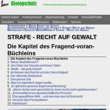
Direct-Action
Antirepression
Organisierung
Umwelt
Theorie&Politik
Debatten
Saasen/GI/Mittelhessen
Materialien
Service
Antirepression
»
Gegen Knast und Strafe
Antirepression
»
Gegen Knast und Strafe
»
Strafe: Recht auf Gewalt
Materialien
»
Einzelne Werke/Reihen
»
Strafe - Recht auf Gewalt
STRAFE - RECHT AUF GEWALT
Die Kapitel des Fragend-voran-
Büchleins
1.
Die Kapitel des Fragend-voran-Büchleins
2.
Wieso straft Mensch?
3.
Von Orten der Gewalt und bösen Taten
4.
Strafe – die gute Gewalt
5.
Im Namen des Rechts und der Gerechtigkeit
6.
Der offizielle Strafzweck
7.
Das grosse Ziel
8.
Was ich eigentlich sagen wollte...
9.
„Es gibt eine gewisse Eigenverantwortung“
10.
„Wenn nichts mehr geschützt ist, kann nichts mehr gelebt werden“
11.
„Kriminalität ist ein gesellschaftlicher Prozess“
12.
Eine gewaltfreie Welt ... und wie man das nicht erreicht
13.
Versuch über Perspektiven
14.
Impressum