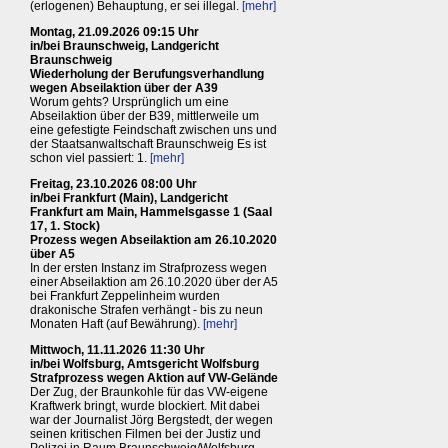
(erlogenen) Behauptung, er sei illegal.
[mehr]
Montag, 21.09.2026 09:15 Uhr
in/bei Braunschweig, Landgericht
Braunschweig
Wiederholung der Berufungsverhandlung
wegen Abseilaktion über der A39
Worum gehts? Ursprünglich um eine
Abseilaktion über der B39, mittlerweile um
eine gefestigte Feindschaft zwischen uns und
der Staatsanwaltschaft Braunschweig Es ist
schon viel passiert: 1.
[mehr]
Freitag, 23.10.2026 08:00 Uhr
in/bei Frankfurt (Main), Landgericht
Frankfurt am Main, Hammelsgasse 1 (Saal
17, 1. Stock)
Prozess wegen Abseilaktion am 26.10.2020
über A5
In der ersten Instanz im Strafprozess wegen
einer Abseilaktion am 26.10.2020 über der A5
bei Frankfurt Zeppelinheim wurden
drakonische Strafen verhängt - bis zu neun
Monaten Haft (auf Bewährung).
[mehr]
Mittwoch, 11.11.2026 11:30 Uhr
in/bei Wolfsburg, Amtsgericht Wolfsburg
Strafprozess wegen Aktion auf VW-Gelände
Der Zug, der Braunkohle für das VW-eigene
Kraftwerk bringt, wurde blockiert. Mit dabei
war der Journalist Jörg Bergstedt, der wegen
seinen kritischen Filmen bei der Justiz und
Polizei in Raum Braunschweig/Wolfsburg