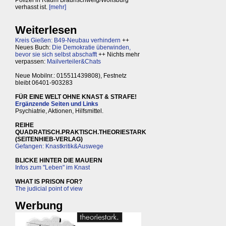
verhasst ist.
[mehr]
Weiterlesen
Kreis Gießen: B49-Neubau verhindern
++
Neues Buch:
Die Demokratie überwinden,
bevor sie sich selbst abschafft
++ Nichts mehr
verpassen:
Mailverteiler&Chats
Neue Mobilnr.: 015511439808), Festnetz
bleibt 06401-903283
FÜR EINE WELT OHNE KNAST & STRAFE!
Ergänzende Seiten und Links
Psychiatrie, Aktionen, Hilfsmittel.
REIHE
QUADRATISCH.PRAKTISCH.THEORIESTARK
(SEITENHIEB-VERLAG)
Gefangen: Knastkritik&Auswege
BLICKE HINTER DIE MAUERN
Infos zum "Leben" im Knast
WHAT IS PRISON FOR?
The judicial point of view
Werbung