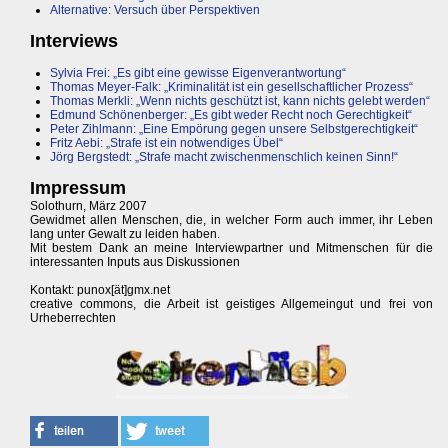
Alternative: Versuch über Perspektiven
Interviews
Sylvia Frei: „Es gibt eine gewisse Eigenverantwortung“
Thomas Meyer-Falk: „Kriminalität ist ein gesellschaftlicher Prozess“
Thomas Merkli: „Wenn nichts geschützt ist, kann nichts gelebt werden“
Edmund Schönenberger: „Es gibt weder Recht noch Gerechtigkeit“
Peter Zihlmann: „Eine Empörung gegen unsere Selbstgerechtigkeit“
Fritz Aebi: „Strafe ist ein notwendiges Übel“
Jörg Bergstedt: „Strafe macht zwischenmenschlich keinen Sinn!“
Impressum
Solothurn, März 2007
Gewidmet allen Menschen, die, in welcher Form auch immer, ihr Leben
lang unter Gewalt zu leiden haben.
Mit bestem Dank an meine Interviewpartner und Mitmenschen für die
interessanten Inputs aus Diskussionen
Kontakt: punox[ät]gmx.net
creative commons, die Arbeit ist geistiges Allgemeingut und frei von
Urheberrechten