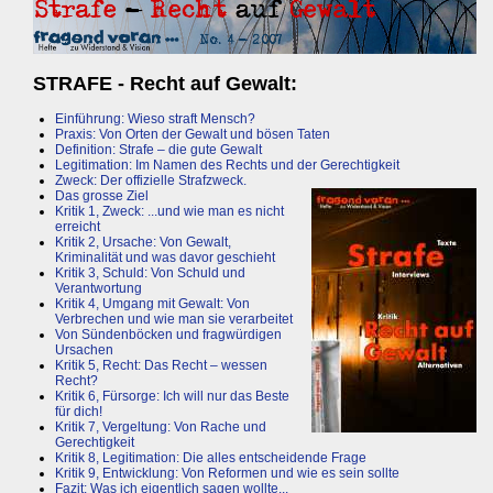
STRAFE - Recht auf Gewalt:
Einführung: Wieso straft Mensch?
Praxis: Von Orten der Gewalt und bösen Taten
Definition: Strafe – die gute Gewalt
Legitimation: Im Namen des Rechts und der Gerechtigkeit
Zweck: Der offizielle Strafzweck.
Das grosse Ziel
Kritik 1, Zweck: ...und wie man es nicht
erreicht
Kritik 2, Ursache: Von Gewalt,
Kriminalität und was davor geschieht
Kritik 3, Schuld: Von Schuld und
Verantwortung
Kritik 4, Umgang mit Gewalt: Von
Verbrechen und wie man sie verarbeitet
Von Sündenböcken und fragwürdigen
Ursachen
Kritik 5, Recht: Das Recht – wessen
Recht?
Kritik 6, Fürsorge: Ich will nur das Beste
für dich!
Kritik 7, Vergeltung: Von Rache und
Gerechtigkeit
Kritik 8, Legitimation: Die alles entscheidende Frage
Kritik 9, Entwicklung: Von Reformen und wie es sein sollte
Fazit: Was ich eigentlich sagen wollte...