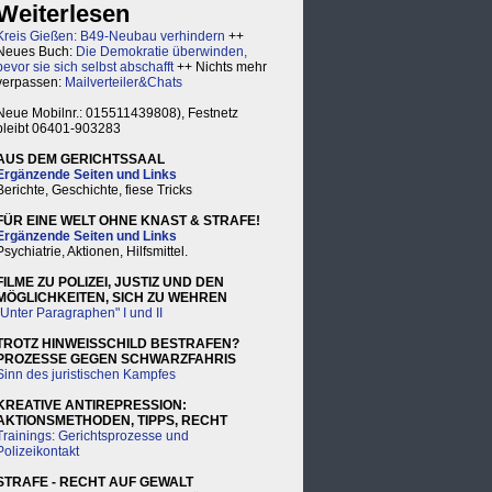
Weiterlesen
Kreis Gießen: B49-Neubau verhindern
++
Neues Buch:
Die Demokratie überwinden,
bevor sie sich selbst abschafft
++ Nichts mehr
verpassen:
Mailverteiler&Chats
Neue Mobilnr.: 015511439808), Festnetz
bleibt 06401-903283
AUS DEM GERICHTSSAAL
Ergänzende Seiten und Links
Berichte, Geschichte, fiese Tricks
FÜR EINE WELT OHNE KNAST & STRAFE!
Ergänzende Seiten und Links
Psychiatrie, Aktionen, Hilfsmittel.
FILME ZU POLIZEI, JUSTIZ UND DEN
MÖGLICHKEITEN, SICH ZU WEHREN
"Unter Paragraphen" I und II
TROTZ HINWEISSCHILD BESTRAFEN?
PROZESSE GEGEN SCHWARZFAHRIS
Sinn des juristischen Kampfes
KREATIVE ANTIREPRESSION:
AKTIONSMETHODEN, TIPPS, RECHT
Trainings: Gerichtsprozesse und
Polizeikontakt
STRAFE - RECHT AUF GEWALT