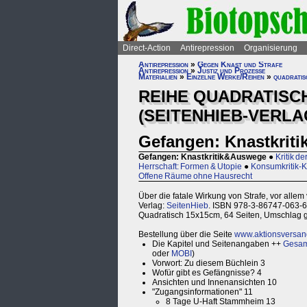
Direct-Action
Antirepression
Organisierung
Antirepression
»
Gegen Knast und Strafe
Antirepression
»
Justiz und Prozesse
Materialien
»
Einzelne Werke/Reihen
»
quadratis
REIHE QUADRATISC
(SEITENHIEB-VERLA
Gefangen: Knastkrit
Gefangen: Knastkritik&Auswege
●
Kritik d
Herrschaft: Formen & Utopie
●
Konsumkritik-Kr
Offene Räume ohne Hausrecht
Über die fatale Wirkung von Strafe, vor allem 
Verlag:
SeitenHieb
. ISBN 978-3-86747-063-6
Quadratisch 15x15cm, 64 Seiten, Umschlag gr
Bestellung über die Seite
www.aktionsversan
Die Kapitel und Seitenangaben ++
Gesam
oder
MOBI
)
Vorwort: Zu diesem Büchlein 3
Wofür gibt es Gefängnisse? 4
Ansichten und Innenansichten 10
"Zugangsinformationen" 11
8 Tage U-Haft Stammheim 13