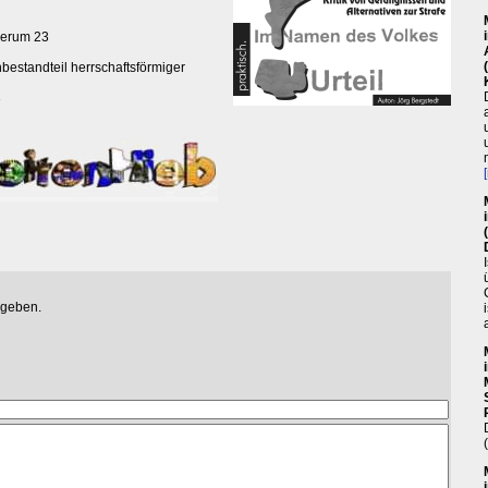
herum 23
nbestandteil herrschaftsförmiger
3
egeben.