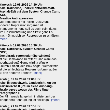
Mittwoch, 19.08.2026 14:30 Uhr
in/bei Karlsruhe, EndCement/Wald-statt-
Asphalt-Zelt auf dem System Change Camp
(SCC)
Kreative Antirepression
Die Begegnung mit Polizei, Justiz und
anderen Repressionsorganen ist
unangenehm - und soll es auch sein, da es
um Einschüchterung und Strafe geht. Es
macht Sinn, sich vor Repression zu schützen.
[mehr]
Mittwoch, 19.08.2026 16:30 Uhr
in/bei Karlsruhe, System Change Camp
(SCC)
Demokratie retten oder überwinden?
Ist die Demokratie zu retten? Und wäre das
überhaupt gut? Gerne wird ja Winston
Churchill zitiert, der 1947 sagte: "Demokratie
ist die schlechteste Regierungsform - außer
all den anderen Formen".
[mehr]
Montag, 07.09.2026 09:00 Uhr
in/bei Braunschweig, Landgericht, An der
Martinikirche 8 (Raum siehe Aushang)
Strafprozess wegen des Films Unter
Paragraphen II
Der Film wurde lange kriminalisiert mit der
(erlogenen) Behauptung, er sei illegal.
[mehr]
Montag, 21.09.2026 09:15 Uhr
in/bei Braunschweig, Landgericht