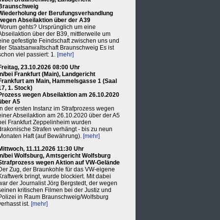
Braunschweig
Wiederholung der Berufungsverhandlung
wegen Abseilaktion über der A39
Worum gehts? Ursprünglich um eine
Abseilaktion über der B39, mittlerweile um
eine gefestigte Feindschaft zwischen uns und
der Staatsanwaltschaft Braunschweig Es ist
schon viel passiert: 1.
[mehr]
Freitag, 23.10.2026 08:00 Uhr
in/bei Frankfurt (Main), Landgericht
Frankfurt am Main, Hammelsgasse 1 (Saal
17, 1. Stock)
Prozess wegen Abseilaktion am 26.10.2020
über A5
In der ersten Instanz im Strafprozess wegen
einer Abseilaktion am 26.10.2020 über der A5
bei Frankfurt Zeppelinheim wurden
drakonische Strafen verhängt - bis zu neun
Monaten Haft (auf Bewährung).
[mehr]
Mittwoch, 11.11.2026 11:30 Uhr
in/bei Wolfsburg, Amtsgericht Wolfsburg
Strafprozess wegen Aktion auf VW-Gelände
Der Zug, der Braunkohle für das VW-eigene
Kraftwerk bringt, wurde blockiert. Mit dabei
war der Journalist Jörg Bergstedt, der wegen
seinen kritischen Filmen bei der Justiz und
Polizei in Raum Braunschweig/Wolfsburg
verhasst ist.
[mehr]