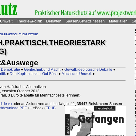
Umwelt
Theorie&Politik
Debatten
Saasen/GI/Mittelhessen
Materialien
Se
ch.praktisch.theoriestark
H.PRAKTISCH.THEORIESTARK
G)
ik&Auswege
er Demokratie
●
Gentechnik und Macht
●
Gewalt: ideologische Debatte
●
itik
●
Den Kopf entlasten: Gut-Böse
●
Macht und Umwelt
●
von Haftstrafen. Alternativen.
, erschien Oktober 2013.
au, 3 Euro (Rabatte für MehrfachbestellerInnen)
d.de.vu
oder an Aktionsversand, Ludwigstr. 11, 35447 Reiskirchen-Saasen.
tdownload PDF
++ eBook (
EPUB