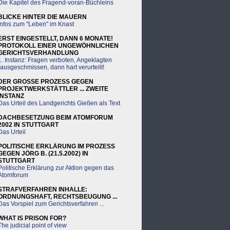
Die Kapitel des Fragend-voran-Büchleins
BLICKE HINTER DIE MAUERN
Infos zum "Leben" im Knast
ERST EINGESTELLT, DANN 6 MONATE!
PROTOKOLL EINER UNGEWÖHNLICHEN
GERICHTSVERHANDLUNG
1. Instanz: Fragen verboten, Angeklagten
rausgeschmissen, dann hart verurteilt!
DER GROSSE PROZESS GEGEN
PROJEKTWERKSTÄTTLER ... ZWEITE
INSTANZ
Das Urteil des Landgerichts Gießen als Text
DACHBESETZUNG BEIM ATOMFORUM
2002 IN STUTTGART
Das Urteil
POLITISCHE ERKLÄRUNG IM PROZESS
GEGEN JÖRG B. (21.5.2002) IN
STUTTGART
Politische Erklärung zur Aktion gegen das
Atomforum
STRAFVERFAHREN INHALLE:
ORDNUNGSHAFT, RECHTSBEUGUNG ...
Das Vorspiel zum Gerichtsverfahren ...
WHAT IS PRISON FOR?
The judicial point of view