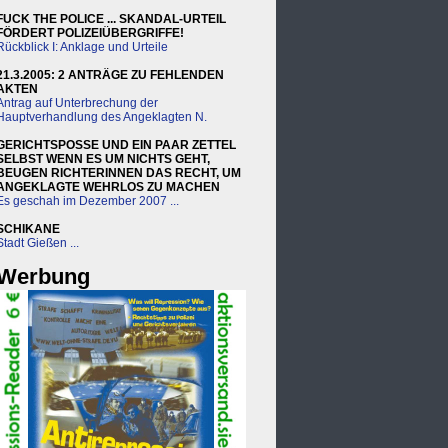
FUCK THE POLICE ... SKANDAL-URTEIL
FÖRDERT POLIZEIÜBERGRIFFE!
Rückblick I: Anklage und Urteile
21.3.2005: 2 ANTRÄGE ZU FEHLENDEN
AKTEN
Antrag auf Unterbrechung der
Hauptverhandlung des Angeklagten N.
GERICHTSPOSSE UND EIN PAAR ZETTEL
SELBST WENN ES UM NICHTS GEHT,
BEUGEN RICHTERINNEN DAS RECHT, UM
ANGEKLAGTE WEHRLOS ZU MACHEN
Es geschah im Dezember 2007 ...
SCHIKANE
Stadt Gießen ...
Werbung