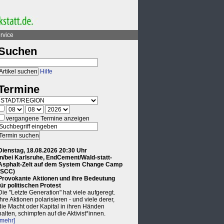
rvice
Suchen
Hilfe
Termine
vergangene Termine anzeigen
Dienstag, 18.08.2026 20:30 Uhr
in/bei Karlsruhe, EndCement/Wald-statt-
Asphalt-Zelt auf dem System Change Camp
(SCC)
Provokante Aktionen und ihre Bedeutung
für politischen Protest
Die "Letzte Generation" hat viele aufgeregt.
Ihre Aktionen polarisieren - und viele derer,
die Macht oder Kapital in ihren Händen
halten, schimpfen auf die Aktivist*innen.
[mehr]