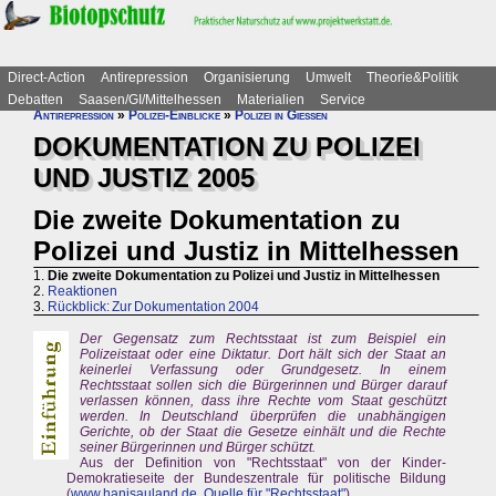
Direct-Action
Antirepression
Organisierung
Umwelt
Theorie&Politik
Debatten
Saasen/GI/Mittelhessen
Materialien
Service
Antirepression
»
Polizei-Einblicke
»
Polizei in Gießen
DOKUMENTATION ZU POLIZEI
UND JUSTIZ 2005
Die zweite Dokumentation zu
Polizei und Justiz in Mittelhessen
1.
Die zweite Dokumentation zu Polizei und Justiz in Mittelhessen
2.
Reaktionen
3.
Rückblick: Zur Dokumentation 2004
Der Gegensatz zum Rechtsstaat ist zum Beispiel ein
Polizeistaat oder eine Diktatur. Dort hält sich der Staat an
keinerlei Verfassung oder Grundgesetz. In einem
Rechtsstaat sollen sich die Bürgerinnen und Bürger darauf
verlassen können, dass ihre Rechte vom Staat geschützt
werden. In Deutschland überprüfen die unabhängigen
Gerichte, ob der Staat die Gesetze einhält und die Rechte
seiner Bürgerinnen und Bürger schützt.
Aus der Definition von "Rechtsstaat" von der Kinder-
Demokratieseite der Bundeszentrale für politische Bildung
(
www.hanisauland.de
,
Quelle für "Rechtsstaat"
)