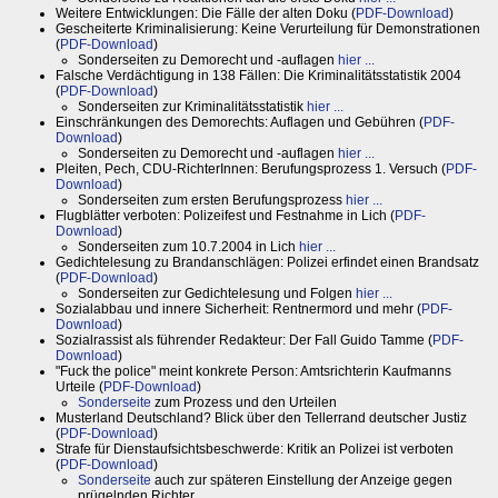
Weitere Entwicklungen: Die Fälle der alten Doku (
PDF-Download
)
Gescheiterte Kriminalisierung: Keine Verurteilung für Demonstrationen
(
PDF-Download
)
Sonderseiten zu Demorecht und -auflagen
hier ...
Falsche Verdächtigung in 138 Fällen: Die Kriminalitätsstatistik 2004
(
PDF-Download
)
Sonderseiten zur Kriminalitätsstatistik
hier ...
Einschränkungen des Demorechts: Auflagen und Gebühren (
PDF-
Download
)
Sonderseiten zu Demorecht und -auflagen
hier ...
Pleiten, Pech, CDU-RichterInnen: Berufungsprozess 1. Versuch (
PDF-
Download
)
Sonderseiten zum ersten Berufungsprozess
hier ...
Flugblätter verboten: Polizeifest und Festnahme in Lich (
PDF-
Download
)
Sonderseiten zum 10.7.2004 in Lich
hier ...
Gedichtelesung zu Brandanschlägen: Polizei erfindet einen Brandsatz
(
PDF-Download
)
Sonderseiten zur Gedichtelesung und Folgen
hier ...
Sozialabbau und innere Sicherheit: Rentnermord und mehr (
PDF-
Download
)
Sozialrassist als führender Redakteur: Der Fall Guido Tamme (
PDF-
Download
)
"Fuck the police" meint konkrete Person: Amtsrichterin Kaufmanns
Urteile (
PDF-Download
)
Sonderseite
zum Prozess und den Urteilen
Musterland Deutschland? Blick über den Tellerrand deutscher Justiz
(
PDF-Download
)
Strafe für Dienstaufsichtsbeschwerde: Kritik an Polizei ist verboten
(
PDF-Download
)
Sonderseite
auch zur späteren Einstellung der Anzeige gegen
prügelnden Richter