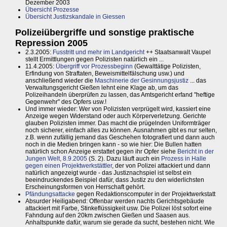
Dezember 2003
Übersicht Prozesse
Übersicht Justizskandale in Giessen
Polizeiübergriffe und sonstige praktische
Repression 2005
2.3.2005:
Fusstritt und mehr im Landgericht
++ Staatsanwalt Vaupel
stellt Ermittlungen gegen Polizisten natürlich ein ...
11.4.2005:
Übergriff vor Prozessbeginn
(Gewalttätige Polizisten,
Erfindung von Straftaten, Beweismittelfälschung usw.) und
anschließend wieder die
Maschinerie der Gesinnungsjustiz
... das
Verwaltungsgericht Gießen lehnt eine Klage ab, um das
Polizeihandeln überprüfen zu lassen, das Amtsgericht erfand "heftige
Gegenwehr" des Opfers usw.!
Und immer wieder: Wer von Polizisten verprügelt wird, kassiert eine
Anzeige wegen Widerstand oder auch Körperverletzung. Gerichte
glauben Polizisten immer. Das macht die prügelnden Uniformträger
noch sicherer, einfach alles zu können. Ausnahmen gibt es nur selten,
z.B. wenn zufällig jemand das Geschehen fotografiert und dann auch
noch in die Medien bringen kann - so wie hier: Die Bullen hatten
natürlich schon Anzeige erstattet gegen ihr Opfer siehe
Bericht in der
Jungen Welt, 8.9.2005
(S. 2). Dazu läuft auch ein
Prozess in Halle
gegen einen Projektwerkstättler
, der von Polizei attackiert und dann
natürlich angezeigt wurde - das Justiznachspiel ist selbst ein
beeindruckendes Beispiel dafür, dass Justiz zu den widerlichsten
Erscheinungsformen von Herrschaft gehört.
Pfändungsattacke
gegen Redaktionscomputer in der Projektwerkstatt
Absurder Heiligabend: Offenbar werden nachts Gerichtsgebäude
attackiert mit Farbe, Stinkeflüssigkeit usw. Die Polizei löst sofort eine
Fahndung auf den 20km zwischen Gießen und Saasen aus.
Anhaltspunkte dafür, warum sie gerade da sucht, bestehen nicht. Wie