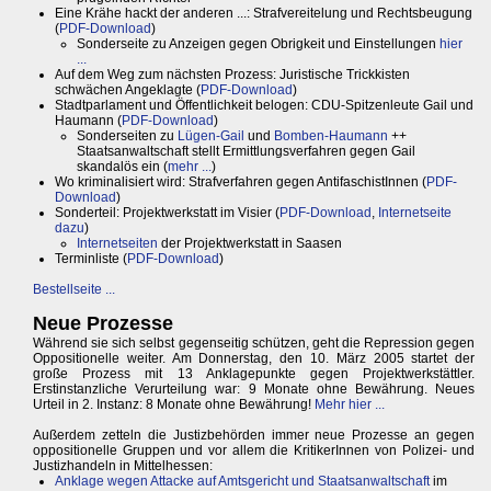
Eine Krähe hackt der anderen ...: Strafvereitelung und Rechtsbeugung
(
PDF-Download
)
Sonderseite zu Anzeigen gegen Obrigkeit und Einstellungen
hier
...
Auf dem Weg zum nächsten Prozess: Juristische Trickkisten
schwächen Angeklagte (
PDF-Download
)
Stadtparlament und Öffentlichkeit belogen: CDU-Spitzenleute Gail und
Haumann (
PDF-Download
)
Sonderseiten zu
Lügen-Gail
und
Bomben-Haumann
++
Staatsanwaltschaft stellt Ermittlungsverfahren gegen Gail
skandalös ein (
mehr ...
)
Wo kriminalisiert wird: Strafverfahren gegen AntifaschistInnen (
PDF-
Download
)
Sonderteil: Projektwerkstatt im Visier (
PDF-Download
,
Internetseite
dazu
)
Internetseiten
der Projektwerkstatt in Saasen
Terminliste (
PDF-Download
)
Bestellseite ...
Neue Prozesse
Während sie sich selbst gegenseitig schützen, geht die Repression gegen
Oppositionelle weiter. Am Donnerstag, den 10. März 2005 startet der
große Prozess mit 13 Anklagepunkte gegen Projektwerkstättler.
Erstinstanzliche Verurteilung war: 9 Monate ohne Bewährung. Neues
Urteil in 2. Instanz: 8 Monate ohne Bewährung!
Mehr hier ...
Außerdem zetteln die Justizbehörden immer neue Prozesse an gegen
oppositionelle Gruppen und vor allem die KritikerInnen von Polizei- und
Justizhandeln in Mittelhessen:
Anklage wegen Attacke auf Amtsgericht und Staatsanwaltschaft
im