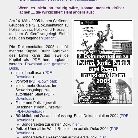
Wenn es nicht so traurig wäre, könnte mensch drüber
lachen .... die Wirklichkeit sieht anders aus:
Am 14. März 2005 haben Gießener
Gruppen die "2. Dokumentation zu
Polizei, Justiz, Politik und Presse in
und um Gießen" vorgelegt. Siehe
dazu den folgenden
Bericht ...
Die Dokumentation 2005 enthält
mehrere Kapitel. Durch Anklicken
des Links kann das jeweilige
Kapitel als PDF heruntergladen
werden.
Download der gesamten
Doku
.
Intro, Inhalt usw. (
PDF-
Download
)
Vorwort (
PDF-Download
)
Immer mehr Gesetze: Im
Schweinsgalopp zum
autoritären Staat (
PDF-
Download
)
Folter und Polizeigewalt:
Daschner ist kein Einzelfall!
(
PDF-Download
)
Rückblick und Zusammenfassung: Erste Dokumentation 2004 (
PDF-
Download
)
Sonderseiten zur ersten Doku
hier ...
Polizei-Überfall im Wald: Reaktionen auf die Doku 2004 (
PDF-
Download
)
Sonderseite zu Reaktionen auf die erste Doku
hier ...