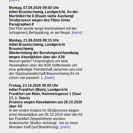
Montag, 07.09.2026 09:00 Uhr
in/bei Braunschweig, Landgericht, An der
Martinikirche 8 (Raum siehe Aushang)
Strafprozess wegen des Films Unter
Paragraphen II
Der Film wurde lange kriminalisiert mit der
(erlogenen) Behauptung, er sei illegal.
[mehr]
Montag, 21.09.2026 09:15 Uhr
in/bei Braunschweig, Landgericht
Braunschweig
Wiederholung der Berufungsverhandlung
wegen Abseilaktion über der A39
Worum gehts? Ursprünglich um eine
Abseilaktion über der B39, mittlerweile um
eine gefestigte Feindschaft zwischen uns und
der Staatsanwaltschaft Braunschweig Es ist
schon viel passiert: 1.
[mehr]
Freitag, 23.10.2026 08:00 Uhr
in/bei Frankfurt (Main), Landgericht
Frankfurt am Main, Hammelsgasse 1 (Saal
17, 1. Stock)
Prozess wegen Abseilaktion am 26.10.2020
über A5
In der ersten Instanz im Strafprozess wegen
einer Abseilaktion am 26.10.2020 über der A5
bei Frankfurt Zeppelinheim wurden
drakonische Strafen verhängt - bis zu neun
Monaten Haft (auf Bewährung).
[mehr]