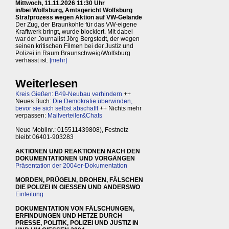
Mittwoch, 11.11.2026 11:30 Uhr
in/bei Wolfsburg, Amtsgericht Wolfsburg
Strafprozess wegen Aktion auf VW-Gelände
Der Zug, der Braunkohle für das VW-eigene
Kraftwerk bringt, wurde blockiert. Mit dabei
war der Journalist Jörg Bergstedt, der wegen
seinen kritischen Filmen bei der Justiz und
Polizei in Raum Braunschweig/Wolfsburg
verhasst ist.
[mehr]
Weiterlesen
Kreis Gießen: B49-Neubau verhindern
++
Neues Buch:
Die Demokratie überwinden,
bevor sie sich selbst abschafft
++ Nichts mehr
verpassen:
Mailverteiler&Chats
Neue Mobilnr.: 015511439808), Festnetz
bleibt 06401-903283
AKTIONEN UND REAKTIONEN NACH DEN
DOKUMENTATIONEN UND VORGÄNGEN
Präsentation der 2004er-Dokumentation
MORDEN, PRÜGELN, DROHEN, FÄLSCHEN
DIE POLIZEI IN GIESSEN UND ANDERSWO
Einleitung
DOKUMENTATION VON FÄLSCHUNGEN,
ERFINDUNGEN UND HETZE DURCH
PRESSE, POLITIK, POLIZEI UND JUSTIZ IN