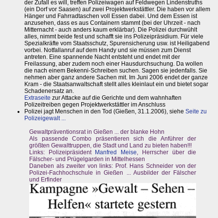
der Zufall es will, treffen Polizeiwagen auf Feldwegen Lindenstruths
(ein Dorf vor Saasen) auf zwei Projektwerkstättler. Die haben vor allem
Hänger und Fahrradtaschen voll Essen dabei. Und dem Essen ist
anzusehen, dass es aus Containern stammt (bei der Uhrzeit - nach
Mitternacht - auch anders kaum erklärbar). Die Polizei durchwühlt
alles, nimmt beide fest und schafft sie ins Polizeipräsidium. Für viele
Spezialkräfte vom Staatsschutz, Spurensicherung usw. ist Heiligabend
vorbei. Notfallanruf auf dem Handy und sie müssen zum Dienst
antreten. Eine spannende Nacht entsteht und endet mit der
Freilassung, aber zudem noch einer Hausdurchsuchung. Da wollen
die nach einem Bekenni-Schreiben suchen. Sagen sie jedenfalls. Sie
nehmen aber ganz andere Sachen mit. Im Juni 2006 endet der ganze
Kram - die Staatsanwaltschaft stellt alles kleinlaut ein und bietet sogar
Schadenersatz an.
Extraseite
zur Attacke auf die Gerichte und dem wahnhaften
Polizeitreiben gegen Projektwerkstättler im Anschluss
Polizei jagt Menschen in den Tod (Gießen, 31.1.2006), siehe
Seite zu
Polizeigewalt ...
Gewaltpräventionsrat in Gießen ... der blanke Hohn
Als passende Combo präsentieren sich die Anführer der
größten Gewalttruppen, die Stadt und Land zu bieten haben!!!
Links: Polizeipräsident
Manfred Meise
, Herrscher über die
Fälscher- und Prügelgarden in Mittelhessen
Daneben als zweiter von links: Prof. Hans Schneider von der
Polizei-Fachhochschule in Gießen ... Ausbilder der Fälscher
und Erfinder