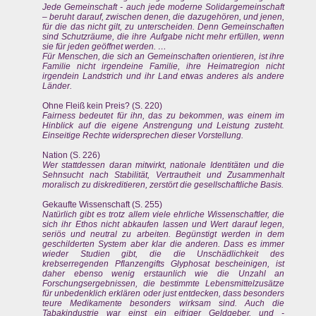
Jede Gemeinschaft - auch jede moderne Solidargemeinschaft
– beruht darauf, zwischen denen, die dazugehören, und jenen,
für die das nicht gilt, zu unterscheiden. Denn Gemeinschaften
sind Schutzräume, die ihre Aufgabe nicht mehr erfüllen, wenn
sie für jeden geöffnet werden. …
Für Menschen, die sich an Gemeinschaften orientieren, ist ihre
Familie nicht irgendeine Familie, ihre Heimatregion nicht
irgendein Landstrich und ihr Land etwas anderes als andere
Länder.
Ohne Fleiß kein Preis? (S. 220)
Fairness bedeutet für ihn, das zu bekommen, was einem im
Hinblick auf die eigene Anstrengung und Leistung zusteht.
Einseitige Rechte widersprechen dieser Vorstellung.
Nation (S. 226)
Wer stattdessen daran mitwirkt, nationale Identitäten und die
Sehnsucht nach Stabilität, Vertrautheit und Zusammenhalt
moralisch zu diskreditieren, zerstört die gesellschaftliche Basis.
Gekaufte Wissenschaft (S. 255)
Natürlich gibt es trotz allem viele ehrliche Wissenschaftler, die
sich ihr Ethos nicht abkaufen lassen und Wert darauf legen,
seriös und neutral zu arbeiten. Begünstigt werden in dem
geschilderten System aber klar die anderen. Dass es immer
wieder Studien gibt, die die Unschädlichkeit des
krebserregenden Pflanzengifts Glyphosat bescheinigen, ist
daher ebenso wenig erstaunlich wie die Unzahl an
Forschungsergebnissen, die bestimmte Lebensmittelzusätze
für unbedenklich erklären oder just entdecken, dass besonders
teure Medikamente besonders wirksam sind. Auch die
Tabakindustrie war einst ein eifriger Geldgeber, und -