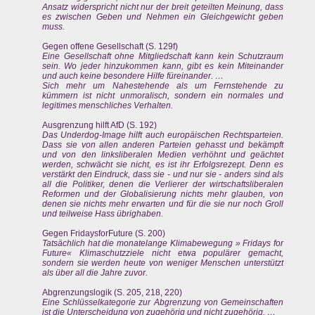
Ansatz widerspricht nicht nur der breit geteilten Meinung, dass
es zwischen Geben und Nehmen ein Gleichgewicht geben
muss.
Gegen offene Gesellschaft (S. 129f)
Eine Gesellschaft ohne Mitgliedschaft kann kein Schutzraum
sein. Wo jeder hinzukommen kann, gibt es kein Miteinander
und auch keine besondere Hilfe füreinander. …
Sich mehr um Nahestehende als um Fernstehende zu
kümmern ist nicht unmoralisch, sondern ein normales und
legitimes menschliches Verhalten.
Ausgrenzung hilft AfD (S. 192)
Das Underdog-Image hilft auch europäischen Rechtsparteien.
Dass sie von allen anderen Parteien gehasst und bekämpft
und von den linksliberalen Medien verhöhnt und geächtet
werden, schwächt sie nicht, es ist ihr Erfolgsrezept. Denn es
verstärkt den Eindruck, dass sie - und nur sie - anders sind als
all die Politiker, denen die Verlierer der wirtschaftsliberalen
Reformen und der Globalisierung nichts mehr glauben, von
denen sie nichts mehr erwarten und für die sie nur noch Groll
und teilweise Hass übrighaben.
Gegen FridaysforFuture (S. 200)
Tatsächlich hat die monatelange Klimabewegung » Fridays for
Future« Klimaschutzziele nicht etwa populärer gemacht,
sondern sie werden heute von weniger Menschen unterstützt
als über all die Jahre zuvor.
Abgrenzungslogik (S. 205, 218, 220)
Eine Schlüsselkategorie zur Abgrenzung von Gemeinschaften
ist die Unterscheidung von zugehörig und nicht zugehörig. …