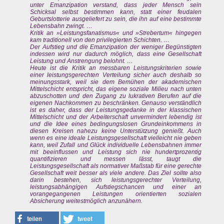
unter Emanzipation verstand, dass jeder Mensch sein
Schicksal selbst bestimmen kann, statt einer feudalen
Geburtslotterie ausgeliefert zu sein, die ihn auf eine bestimmte
Lebensbahn zwingt. …
Kritik an »Leistungsfanatismus« und »Strebertum« hingegen
kam traditionell von den privilegierten Schichten. …
Der Aufstieg und die Emanzipation der weniger Begünstigten
indessen wird nur dadurch möglich, dass eine Gesellschaft
Leistung und Anstrengung belohnt. …
Heute ist die Kritik an messbaren Leistungskriterien sowie
einer leistungsgerechten Verteilung sicher auch deshalb so
meinungsstark, weil sie dem Bemühen der akademischen
Mittelschicht entspricht, das eigene soziale Milieu nach unten
abzuschotten und den Zugang zu lukrativen Berufen auf die
eigenen Nachkommen zu beschränken. Genauso verständlich
ist es daher, dass der Leistungsgedanke in der klassischen
Mittelschicht und der Arbeiterschaft unvermindert lebendig ist
und die Idee eines bedingungslosen Grundeinkommens in
diesen Kreisen nahezu keine Unterstützung genießt. Auch
wenn es eine ideale Leistungsgesellschaft vielleicht nie geben
kann, weil Zufall und Glück individuelle Lebensbahnen immer
mit beeinflussen und Leistung sich nie hundertprozentig
quantifizieren und messen lässt, taugt die
Leistungsgesellschaft als normativer Maßstab für eine gerechte
Gesellschaft weit besser als viele andere. Das Ziel sollte also
darin bestehen, sich leistungsgerechter Verteilung,
leistungsabhängigen Aufstiegschancen und einer an
vorangegangenen Leistungen orientierten sozialen
Absicherung weitestmöglich anzunähern.