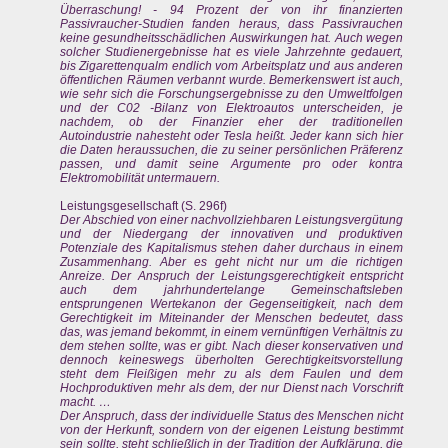
Überraschung! - 94 Prozent der von ihr finanzierten
Passivraucher-Studien fanden heraus, dass Passivrauchen
keine gesundheitsschädlichen Auswirkungen hat. Auch wegen
solcher Studienergebnisse hat es viele Jahrzehnte gedauert,
bis Zigarettenqualm endlich vom Arbeitsplatz und aus anderen
öffentlichen Räumen verbannt wurde. Bemerkenswert ist auch,
wie sehr sich die Forschungsergebnisse zu den Umweltfolgen
und der C02 -Bilanz von Elektroautos unterscheiden, je
nachdem, ob der Finanzier eher der traditionellen
Autoindustrie nahesteht oder Tesla heißt. Jeder kann sich hier
die Daten heraussuchen, die zu seiner persönlichen Präferenz
passen, und damit seine Argumente pro oder kontra
Elektromobilität untermauern.
Leistungsgesellschaft (S. 296f)
Der Abschied von einer nachvollziehbaren Leistungsvergütung
und der Niedergang der innovativen und produktiven
Potenziale des Kapitalismus stehen daher durchaus in einem
Zusammenhang. Aber es geht nicht nur um die richtigen
Anreize. Der Anspruch der Leistungsgerechtigkeit entspricht
auch dem jahrhundertelange Gemeinschaftsleben
entsprungenen Wertekanon der Gegenseitigkeit, nach dem
Gerechtigkeit im Miteinander der Menschen bedeutet, dass
das, was jemand bekommt, in einem vernünftigen Verhältnis zu
dem stehen sollte, was er gibt. Nach dieser konservativen und
dennoch keineswegs überholten Gerechtigkeitsvorstellung
steht dem Fleißigen mehr zu als dem Faulen und dem
Hochproduktiven mehr als dem, der nur Dienst nach Vorschrift
macht. …
Der Anspruch, dass der individuelle Status des Menschen nicht
von der Herkunft, sondern von der eigenen Leistung bestimmt
sein sollte, steht schließlich in der Tradition der Aufklärung, die