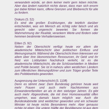
verwandeln würde, an dem keiner mehr gern leben möchte.
Aber das ändert natürlich nichts daran, dass man sich enorm
gut dabei fühlen kann, offene Grenzen und Bleiberecht für alle
zu fordern.
Diskurs (S. 52)
Es sind die großen Erzählungen, die letztlich darüber
entscheiden, was ein Mensch als richtig oder falsch und als
gerecht oder ungerecht bewertet. Sie formen die
Wahrnehmung der Realität, verankern Werte und fördern oder
hemmen bestimmte Verhaltensweisen.
Eliten (S. 92)
Neben der Oberschicht verfügt heute vor allem die
akademische Mittelschicht über politischen Einfluss und
Meinungsmacht. Während die Oberschicht ihren Interessen vor
allem über ihre ökonomischen Ressourcen, ihr Geld und ihr
Netz von Lobbyisten Nachdruck verleiht, ist es die
akademische Mittelschicht, die die Schlüsselstellen in Medien
und Politik besetzt. Sie ist in nahezu allen westlichen Ländern
zum öffentlichen Meinungsführer und zum Träger großer Teile
des Politikbetriebs geworden.
Ausgrenzung der Unterschicht (S. 110ff)
Denn es stimmt zwar: Dem Bundestag gehören heute weit
mehr Frauen und auch mehr Nachkommen aus
Einwandererfamilien an als in den siebziger Jahren. Es gibt
auch mehr Abgeordnete, die mit ihrer Homosexualität offen
umgehen, was damals kaum möglich war. Auch die
Bundeskabinette sind weiblicher geworden und ein schwuler
Minister ist heute nichts Besonderes mehr. Aber genauso
richtig ist eben: Die untere Hälfte der Bevölkerung ist aus dem