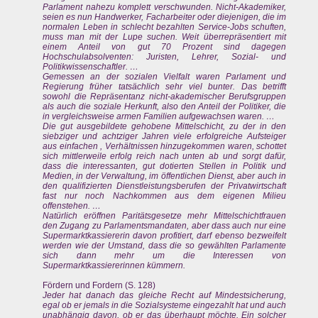
Parlament nahezu komplett verschwunden. Nicht-Akademiker,
seien es nun Handwerker, Facharbeiter oder diejenigen, die im
normalen Leben in schlecht bezahlten Service-Jobs schuften,
muss man mit der Lupe suchen. Weit überrepräsentiert mit
einem Anteil von gut 70 Prozent sind dagegen
Hochschulabsolventen: Juristen, Lehrer, Sozial- und
Politikwissenschaftler. …
Gemessen an der sozialen Vielfalt waren Parlament und
Regierung früher tatsächlich sehr viel bunter. Das betrifft
sowohl die Repräsentanz nicht-akademischer Berufsgruppen
als auch die soziale Herkunft, also den Anteil der Politiker, die
in vergleichsweise armen Familien aufgewachsen waren. …
Die gut ausgebildete gehobene Mittelschicht, zu der in den
siebziger und achtziger Jahren viele erfolgreiche Aufsteiger
aus einfachen , Verhältnissen hinzugekommen waren, schottet
sich mittlerweile erfolg reich nach unten ab und sorgt dafür,
dass die interessanten, gut dotierten Stellen in Politik und
Medien, in der Verwaltung, im öffentlichen Dienst, aber auch in
den qualifizierten Dienstleistungsberufen der Privatwirtschaft
fast nur noch Nachkommen aus dem eigenen Milieu
offenstehen. …
Natürlich eröffnen Paritätsgesetze mehr Mittelschichtfrauen
den Zugang zu Parlamentsmandaten, aber dass auch nur eine
Supermarktkassiererin davon profitiert, darf ebenso bezweifelt
werden wie der Umstand, dass die so gewählten Parlamente
sich dann mehr um die Interessen von
Supermarktkassiererinnen kümmern.
Fördern und Fordern (S. 128)
Jeder hat danach das gleiche Recht auf Mindestsicherung,
egal ob er jemals in die Sozialsysteme eingezahlt hat und auch
unabhängig davon, ob er das überhaupt möchte. Ein solcher