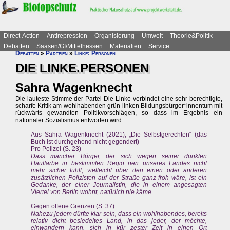
Direct-Action
Antirepression
Organisierung
Umwelt
Theorie&Politik
Debatten
Saasen/GI/Mittelhessen
Materialien
Service
Debatten
»
Parteien
»
Linke: Personen
DIE LINKE.PERSONEN
Sahra Wagenknecht
Die lauteste Stimme der Partei Die Linke verbindet eine sehr berechtigte,
scharfe Kritik am wohlhabenden grün-linken Bildungsbürger*innentum mit
rückwärts gewandten Politikvorschlägen, so dass im Ergebnis ein
nationaler Sozialismus entworfen wird.
Aus Sahra Wagenknecht (2021), „Die Selbstgerechten“ (das
Buch ist durchgehend nicht gegendert)
Pro Polizei (S. 23)
Dass mancher Bürger, der sich wegen seiner dunklen
Hautfarbe in bestimmten Regio nen unseres Landes nicht
mehr sicher fühlt, vielleicht über den einen oder anderen
zusätzlichen Polizisten auf der Straße ganz froh wäre, ist ein
Gedanke, der einer Journalistin, die in einem angesagten
Viertel von Berlin wohnt, natürlich nie käme.
Gegen offene Grenzen (S. 37)
Nahezu jedem dürfte klar sein, dass ein wohlhabendes, bereits
relativ dicht besiedeltes Land, in das jeder, der möchte,
einwandern kann, sich in kür zester Zeit in einen Ort