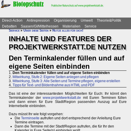
Direct-Action
Antirepression
Organisierung
Umwelt
Theorie&Politik
Debatten
Saasen/GI/Mittelhessen
Materialien
Service
Service
»
Über diese Seiten
»
Nutze alles für dich!
INHALTE UND FEATURES DER
PROJEKTWERKSTATT.DE NUTZEN
Den Terminkalender füllen und auf
eigene Seiten einbinden
1.
Den Terminkalender füllen und auf eigene Seiten einbinden
2.
Mitwirkung, Stufe 2: Eigene Seiten anlegen und pflegen
3.
Mitwirkung, Stufe 3: Alle Seiten und Termine pflegen, eigene erstellen
4.
Tipps für Text- und Bildentnahme aus HTML und PDF
Das ist eine der interessantesten Möglichkeiten für Euch: Ihr könnt den
Terminkalender der
www.projektwerkstatt.de
mit Euren Terminen füllen
und dann einen für Eure Stadt/Region passenden Auszug auf Eure
Internetseite einbinden.
Dazu müsst Ihr wie folgt vorgehen:
Die
Terminseite
aufrufen und dort entsprechend der Anleitung Eure
Termine eintragen.
Dann die Termine mit der Stadt/Region aufrufen, die für Ihr den
Kalender in Eure Seite(n) einbinden wollt.