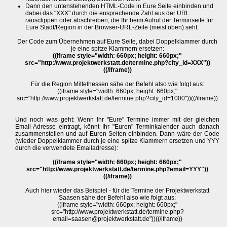
Dann den untenstehenden HTML-Code in Eure Seite einbinden und
dabei das "XXX" durch die ensprechende Zahl aus der URL
rausclippen oder abschreiben, die Ihr beim Aufruf der Terminseite für
Eure Stadt/Region in der Browser-URL-Zeile (meist oben) seht.
Der Code zum Übernehmen auf Eure Seite, dabei Doppelklammer durch
je eine spitze Klammern ersetzen:
((iframe style="width: 660px; height: 660px;"
src="http://www.projektwerkstatt.de/termine.php?city_id=XXX"))
((/iframe))
Für die Region Mittelhessen sähe der Befehl also wie folgt aus:
((iframe style="width: 660px; height: 660px;"
src="http://www.projektwerkstatt.de/termine.php?city_id=1000"))((/iframe))
Und noch was geht: Wenn Ihr "Eure" Termine immer mit der gleichen
Email-Adresse eintragt, könnt Ihr "Euren" Terminkalender auch danach
zusammenstellen und auf Euren Seiten einbinden. Dann wäre der Code
(wieder Doppelklammer durch je eine spitze Klammern ersetzen und YYY
durch die verwendete Emailadresse):
((iframe style="width: 660px; height: 660px;"
src="http://www.projektwerkstatt.de/termine.php?email=YYY"))
((/iframe))
Auch hier wieder das Beispiel - für die Termine der Projektwerkstatt
Saasen sähe der Befehl also wie folgt aus:
((iframe style="width: 660px; height: 660px;"
src="http://www.projektwerkstatt.de/termine.php?
email=saasen@projektwerkstatt.de"))((/iframe))