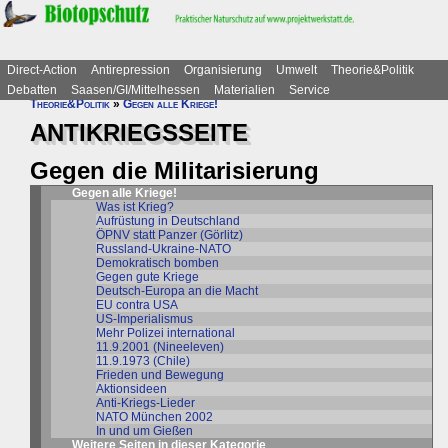
Direct-Action
Antirepression
Organisierung
Umwelt
Theorie&Politik
Debatten
Saasen/GI/Mittelhessen
Materialien
Service
Theorie&Politik
»
Gegen alle Kriege!
ANTIKRIEGSSEITE
Gegen die Militarisierung
Gegen alle Kriege!
Was ist Krieg?
Aufrüstung in Deutschland
ÖPNV statt Panzer (Görlitz)
Russland-Ukraine-NATO
Demokratisch bomben
Gegen gute Kriege
Deutsch-Europa an die Macht
EU contra USA
US-Imperialismus
Mehr Polizei international
11.9.2001 (Nineeleven)
11.9.1973 (Chile)
Frieden und Bewegung
Aktionsideen
Anti-Kriegs-Lieder
NATO München 2002
In und um Gießen
Weitere Seiten in dieser Kategorie