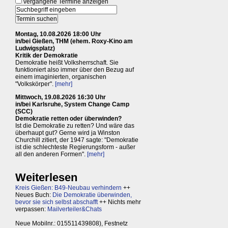
vergangene Termine anzeigen
Montag, 10.08.2026 18:00 Uhr
in/bei Gießen, THM (ehem. Roxy-Kino am
Ludwigsplatz)
Kritik der Demokratie
Demokratie heißt Volksherrschaft. Sie
funktioniert also immer über den Bezug auf
einem imaginierten, organischen
"Volkskörper".
[mehr]
Mittwoch, 19.08.2026 16:30 Uhr
in/bei Karlsruhe, System Change Camp
(SCC)
Demokratie retten oder überwinden?
Ist die Demokratie zu retten? Und wäre das
überhaupt gut? Gerne wird ja Winston
Churchill zitiert, der 1947 sagte: "Demokratie
ist die schlechteste Regierungsform - außer
all den anderen Formen".
[mehr]
Weiterlesen
Kreis Gießen: B49-Neubau verhindern
++
Neues Buch:
Die Demokratie überwinden,
bevor sie sich selbst abschafft
++ Nichts mehr
verpassen:
Mailverteiler&Chats
Neue Mobilnr.: 015511439808), Festnetz