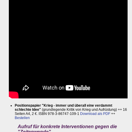
Positionspapier "Krieg - immer und überall eine verdammt
schlechte Idee"
(grundlegende Kritik von Krieg und Aufrüstung) ++ 16
Seiten A4, 2 €. ISBN 978-3-86747-109-1
Download als PDF
++
Bestellen
Aufruf für konkrete Interventionen gegen die
"Zeitenwende"