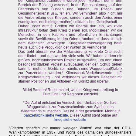
der Kriegsmotor. Außerdem würde jeder Mensch, der in den
Bereich der Rüstung wechselt, in der Bahnsanierung, auf den
Fahrersitzen von Bussen und Bahnen, im Pflege- und
Gesundheitsdienst usw. fehlen. Wir verhindern also nicht nur
die Vorbereitung des Krieges, sondern auch den Abriss einer
(wenigstens noch einigermaßen) solidarischen Gesellschaft.
Daher unser Aufruf: Greifen wir überall dort ein, wo zivile
Infrastruktur fortan dem Krieg dienen soll. Mobilisieren wir die
Menschen in den Fabriken und öffentlichen Einrichtungen
sowie die Bevölkerung in den Orten drumherum, dass sie sich
dem Wahnsinn verweigern. Kriegsdienstverweigerung heißt
heute auch, die Produktion der Waffen zu verhindern!
Das geht überall, wo die Militarisierung konkrete Orte sucht
oder findet - und das werden viele sein. Wir haben zudem ein
großes, hochsymbolisches Projekt ausgewählt, um dort einen
besonders starken Protest aufzubauen, der den Schub geben
kann für mehr. In Görlitz soll nämlich eine Waggonbau(!)fabrik
zur Panzerfabrik werden.* Klimaschutz/Verkehrswende - off,
Kriegsvorbereitung - on! Verhindern wir dieses Desaster mit
starken Positionen und Aktionen - in Görlitz und überall.
Bildet Banden! Recherchiert, wo die Kriegsvorbereitung in
Eure Orte und Regionen einzieht!
*Der Aufruf entstand im Versuch, den Umbau der Görlitzer
Waggonfabrik zur Panzerschmiede zum Symbol des
Widerstands zu machen. Das ist leider gescheitert. Mehr auf
panzerfabrik.siehe.website
. Dieser Aufruf steht online auf
krieg.siehe.website
"
Frieden schaffen mit immer weniger Waffen
" war eine der CDU-
Wahlkampfparolen in 1987 und Worte des damaligen Bundeskanzlers