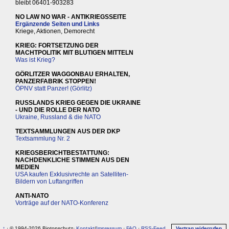
bleibt 06401-903283
NO LAW NO WAR - ANTIKRIEGSSEITE
Ergänzende Seiten und Links
Kriege, Aktionen, Demorecht
KRIEG: FORTSETZUNG DER
MACHTPOLITIK MIT BLUTIGEN MITTELN
Was ist Krieg?
GÖRLITZER WAGGONBAU ERHALTEN,
PANZERFABRIK STOPPEN!
ÖPNV statt Panzer! (Görlitz)
RUSSLANDS KRIEG GEGEN DIE UKRAINE
- UND DIE ROLLE DER NATO
Ukraine, Russland & die NATO
TEXTSAMMLUNGEN AUS DER DKP
Textsammlung Nr. 2
KRIEGSBERICHTBESTATTUNG:
NACHDENKLICHE STIMMEN AUS DEN
MEDIEN
USA kaufen Exklusivrechte an Satelliten-
Bildern von Luftangriffen
ANTI-NATO
Vorträge auf der NATO-Konferenz
↑
· © 1994-2026 Biotopschutz·
Kontakt
/
Impressum
·
FAQ
·
RSS-Feed
Vertrag widerrufen