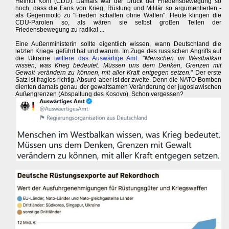
Helmut Kohl (CDU). Damals war der Druck der Friedensbewegung so
hoch, dass die Fans von Krieg, Rüstung und Militär so argumentierten -
als Gegenmotto zu "Frieden schaffen ohne Waffen". Heute klingen die
CDU-Parolen so, als wären sie selbst großen Teilen der
Friedensbewegung zu radikal ...
Eine Außenministerin sollte eigentlich wissen, wann Deutschland die
letzten Kriege geführt hat und warum. Im Zuge des russischen Angriffs auf
die Ukraine
twittere das Auswärtige Amt
: "
Menschen im Westbalkan
wissen, was Krieg bedeutet. Müssen uns dem Denken, Grenzen mit
Gewalt verändern zu können, mit aller Kraft entgegen setzen.
" Der erste
Satz ist fraglos richtig. Absurd aber ist der zweite. Denn die NATO-Bomben
dienten damals genau der gewaltsamen Veränderung der jugoslawischen
Außengrenzen (Abspaltung des Kosovo). Schon vergessen?