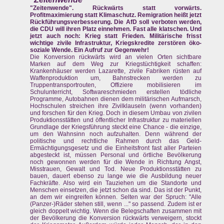
"Zeitenwende". Rückwärts statt vorwärts.
Profitmaximierung statt Klimaschutz. Remigration heißt jetzt
Rückführungsverbesserung. Die AfD soll verboten werden,
die CDU will ihren Platz einnehmen. Fast alle klatschen. Und
jetzt auch noch: Krieg statt Frieden. Militärische frisst
wichtige zivile Infrastruktur, Kriegskredite zerstören öko-
soziale Wende. Ein Aufruf zur Gegenwehr!
Die Konversion rückwärts wird an vielen Orten sichtbare
Marken auf dem Weg zur Kriegstüchtigkeit schaffen:
Krankenhäuser werden Lazarette, zivile Fabriken rüsten auf
Waffenproduktion um, Bahnstrecken werden zu
Truppentransportrouten, Offiziere mobilisieren im
Schulunterricht, Softwareschmieden erstellen tödliche
Programme, Autobahnen dienen dem militärischen Aufmarsch,
Hochschulen streichen ihre Zivilklauseln (wenn vorhanden)
und forschen für den Krieg. Doch in diesem Umbau von zivilen
Produktionsstätten und öffentlicher Infrastruktur zu materiellen
Grundlage der Kriegsführung steckt eine Chance - die einzige,
um den Wahnsinn noch aufzuhalten. Denn während der
politische und rechtliche Rahmen durch das Geld-
Ermächtigungsgesetz und die Einheitsfront fast aller Parteien
abgesteckt ist, müssen Personal und örtliche Bevölkerung
noch gewonnen werden für die Wende in Richtung Angst,
Misstrauen, Gewalt und Tod. Neue Produktionsstätten zu
bauen, dauert ebenso zu lange wie die Ausbildung neuer
Fachkräfte. Also wird ein Tauziehen um die Standorte und
Menschen einsetzen, die jetzt schon da sind. Das ist der Punkt,
an dem wir eingreifen können. Selten war der Spruch: "Alle
(Panzer-)Räder stehen still, wenn ..." so passend. Zudem ist er
gleich doppelt wichtig. Wenn die Belegschaften zusammen mit
der Bevölkerung die Konversion rückwärts verweigern, stockt