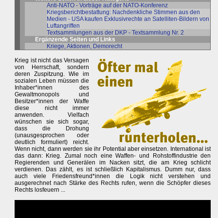
Anti-NATO - Vorträge auf der NATO-Konferenz
Kriegsberichtbestattung: Nachdenkliche Stimmen aus den
Medien - USA kaufen Exklusivrechte an Satelliten-Bildern von
Luftangriffen
Textsammlungen aus der DKP - Textsammlung Nr. 2
Ergänzende Seiten und Links
Kriege, Aktionen, Demorecht
Krieg ist nicht das Versagen
von Herrschaft, sondern
deren Zuspitzung. Wie im
sozialen Leben müssen die
Inhaber*innen des
Gewaltmonopols und
Besitzer*innen der Waffe
diese nicht immer
anwenden. Vielfach
wünschen sie sich sogar,
dass die Drohung
(unausgesprochen oder
deutlich formuliert) reicht.
Wenn nicht, dann werden sie ihr Potential aber einsetzen. International ist
das dann: Krieg. Zumal noch eine Waffen- und Rohstoffindustrie den
Regierenden und Generälen im Nacken sitzt, die am Krieg schlicht
verdienen. Das zählt, es ist schließlich Kapitalismus. Dumm nur, dass
auch viele Friedensfreund*innen die Logik nicht verstehen und
ausgerechnet nach Stärke des Rechts rufen, wenn die Schöpfer dieses
Rechts losfeuern ...