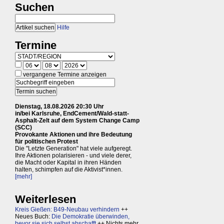
Suchen
Hilfe
Termine
vergangene Termine anzeigen
Dienstag, 18.08.2026 20:30 Uhr
in/bei Karlsruhe, EndCement/Wald-statt-
Asphalt-Zelt auf dem System Change Camp
(SCC)
Provokante Aktionen und ihre Bedeutung
für politischen Protest
Die "Letzte Generation" hat viele aufgeregt.
Ihre Aktionen polarisieren - und viele derer,
die Macht oder Kapital in ihren Händen
halten, schimpfen auf die Aktivist*innen.
[mehr]
Weiterlesen
Kreis Gießen: B49-Neubau verhindern
++
Neues Buch:
Die Demokratie überwinden,
bevor sie sich selbst abschafft
++ Nichts mehr