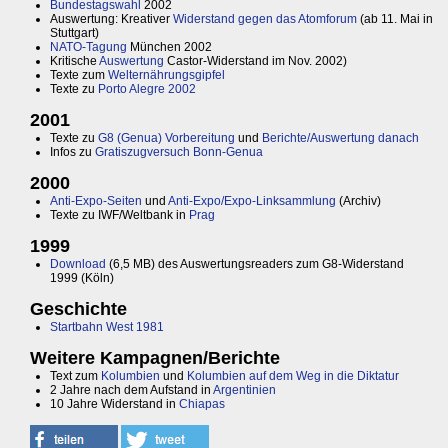
Bundestagswahl
2002
Auswertung: Kreativer
Widerstand gegen das Atomforum
(ab 11. Mai in
Stuttgart)
NATO-Tagung
München 2002
Kritische
Auswertung
Castor-Widerstand im Nov. 2002)
Texte zum
Welternährungsgipfel
Texte zu
Porto Alegre 2002
2001
Texte zu
G8 (Genua) Vorbereitung
und
Berichte/Auswertung danach
Infos zu
Gratiszugversuch Bonn-Genua
2000
Anti-Expo-Seiten
und
Anti-Expo/Expo-Linksammlung
(Archiv)
Texte zu IWF/Weltbank in
Prag
1999
Download
(6,5 MB) des Auswertungsreaders zum G8-Widerstand
1999 (Köln)
Geschichte
Startbahn West 1981
Weitere Kampagnen/Berichte
Text zum
Kolumbien
und
Kolumbien auf dem Weg in die Diktatur
2 Jahre nach dem Aufstand in
Argentinien
10 Jahre Widerstand in
Chiapas