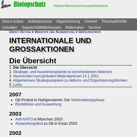
Direct-Action
Antirepression
Organisierung
Umwelt
Theorie&Politik
Debatten
Saasen/GI/Mittelhessen
Materialien
Service
Direct-Action
»
Berichte und Auswertung
»
Gipfelproteste
INTERNATIONALE UND
GROSSAKTIONEN
Die Übersicht
1.
Die Übersicht
2.
Strategie- und Auswertungstexte zu verschiedenen Aktionen
3.
Nachrichten zum globalen Widerstand am 14.1.2001
4.
Allgemeinere Strategiepapiere zu Aktions- und Organisierungsformen
5.
Links
2007
G8-Protest in Heiligendamm: Die
Vorbereitungsphase
Rückblicke und Auswertung
2003
Anti-NATO
in München 2003
Auswertungstext
zu G8 in Evian 2003
2002