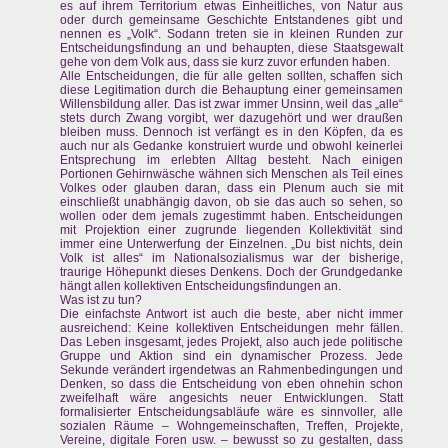
es auf ihrem Territorium etwas Einheitliches, von Natur aus
oder durch gemeinsame Geschichte Entstandenes gibt und
nennen es „Volk“. Sodann treten sie in kleinen Runden zur
Entscheidungsfindung an und behaupten, diese Staatsgewalt
gehe von dem Volk aus, dass sie kurz zuvor erfunden haben.
Alle Entscheidungen, die für alle gelten sollten, schaffen sich
diese Legitimation durch die Behauptung einer gemeinsamen
Willensbildung aller. Das ist zwar immer Unsinn, weil das „alle“
stets durch Zwang vorgibt, wer dazugehört und wer draußen
bleiben muss. Dennoch ist verfängt es in den Köpfen, da es
auch nur als Gedanke konstruiert wurde und obwohl keinerlei
Entsprechung im erlebten Alltag besteht. Nach einigen
Portionen Gehirnwäsche wähnen sich Menschen als Teil eines
Volkes oder glauben daran, dass ein Plenum auch sie mit
einschließt unabhängig davon, ob sie das auch so sehen, so
wollen oder dem jemals zugestimmt haben. Entscheidungen
mit Projektion einer zugrunde liegenden Kollektivität sind
immer eine Unterwerfung der Einzelnen. „Du bist nichts, dein
Volk ist alles“ im Nationalsozialismus war der bisherige,
traurige Höhepunkt dieses Denkens. Doch der Grundgedanke
hängt allen kollektiven Entscheidungsfindungen an.
Was ist zu tun?
Die einfachste Antwort ist auch die beste, aber nicht immer
ausreichend: Keine kollektiven Entscheidungen mehr fällen.
Das Leben insgesamt, jedes Projekt, also auch jede politische
Gruppe und Aktion sind ein dynamischer Prozess. Jede
Sekunde verändert irgendetwas an Rahmenbedingungen und
Denken, so dass die Entscheidung von eben ohnehin schon
zweifelhaft wäre angesichts neuer Entwicklungen. Statt
formalisierter Entscheidungsabläufe wäre es sinnvoller, alle
sozialen Räume – Wohngemeinschaften, Treffen, Projekte,
Vereine, digitale Foren usw. – bewusst so zu gestalten, dass