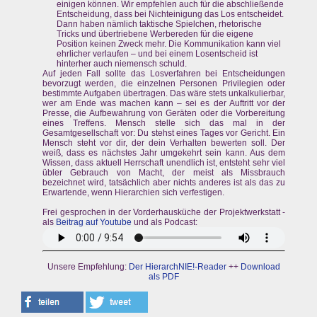
einigen können. Wir empfehlen auch für die abschließende
Entscheidung, dass bei Nichteinigung das Los entscheidet.
Dann haben nämlich taktische Spielchen, rhetorische
Tricks und übertriebene Werbereden für die eigene
Position keinen Zweck mehr. Die Kommunikation kann viel
ehrlicher verlaufen – und bei einem Losentscheid ist
hinterher auch niemensch schuld.
Auf jeden Fall sollte das Losverfahren bei Entscheidungen
bevorzugt werden, die einzelnen Personen Privilegien oder
bestimmte Aufgaben übertragen. Das wäre stets unkalkulierbar,
wer am Ende was machen kann – sei es der Auftritt vor der
Presse, die Aufbewahrung von Geräten oder die Vorbereitung
eines Treffens. Mensch stelle sich das mal in der
Gesamtgesellschaft vor: Du stehst eines Tages vor Gericht. Ein
Mensch steht vor dir, der dein Verhalten bewerten soll. Der
weiß, dass es nächstes Jahr umgekehrt sein kann. Aus dem
Wissen, dass aktuell Herrschaft unendlich ist, entsteht sehr viel
übler Gebrauch von Macht, der meist als Missbrauch
bezeichnet wird, tatsächlich aber nichts anderes ist als das zu
Erwartende, wenn Hierarchien sich verfestigen.
Frei gesprochen in der Vorderhausküche der Projektwerkstatt -
als
Beitrag auf Youtube
und als Podcast:
Unsere Empfehlung:
Der HierarchNIE!-Reader
++
Download
als PDF