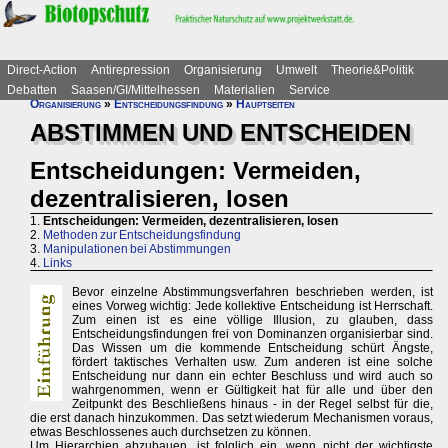
Direct-Action
Antirepression
Organisierung
Umwelt
Theorie&Politik
Debatten
Saasen/GI/Mittelhessen
Materialien
Service
Organisierung
»
Entscheidungsfindung
»
Hauptseiten
ABSTIMMEN UND ENTSCHEIDEN
Entscheidungen: Vermeiden,
dezentralisieren, losen
1.
Entscheidungen: Vermeiden, dezentralisieren, losen
2.
Methoden zur Entscheidungsfindung
3.
Manipulationen bei Abstimmungen
4.
Links
Bevor einzelne Abstimmungsverfahren beschrieben werden, ist
eines Vorweg wichtig: Jede kollektive Entscheidung ist Herrschaft.
Zum einen ist es eine völlige Illusion, zu glauben, dass
Entscheidungsfindungen frei von Dominanzen organisierbar sind.
Das Wissen um die kommende Entscheidung schürt Ängste,
fördert taktisches Verhalten usw. Zum anderen ist eine solche
Entscheidung nur dann ein echter Beschluss und wird auch so
wahrgenommen, wenn er Gültigkeit hat für alle und über den
Zeitpunkt des Beschließens hinaus - in der Regel selbst für die,
die erst danach hinzukommen. Das setzt wiederum Mechanismen voraus,
etwas Beschlossenes auch durchsetzen zu können.
Um Hierarchien abzubauen, ist folglich ein, wenn nicht der wichtigste