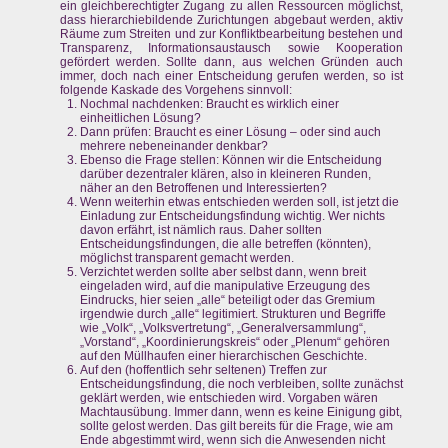
ein gleichberechtigter Zugang zu allen Ressourcen möglichst,
dass hierarchiebildende Zurichtungen abgebaut werden, aktiv
Räume zum Streiten und zur Konfliktbearbeitung bestehen und
Transparenz, Informationsaustausch sowie Kooperation
gefördert werden. Sollte dann, aus welchen Gründen auch
immer, doch nach einer Entscheidung gerufen werden, so ist
folgende Kaskade des Vorgehens sinnvoll:
Nochmal nachdenken: Braucht es wirklich einer
einheitlichen Lösung?
Dann prüfen: Braucht es einer Lösung – oder sind auch
mehrere nebeneinander denkbar?
Ebenso die Frage stellen: Können wir die Entscheidung
darüber dezentraler klären, also in kleineren Runden,
näher an den Betroffenen und Interessierten?
Wenn weiterhin etwas entschieden werden soll, ist jetzt die
Einladung zur Entscheidungsfindung wichtig. Wer nichts
davon erfährt, ist nämlich raus. Daher sollten
Entscheidungsfindungen, die alle betreffen (könnten),
möglichst transparent gemacht werden.
Verzichtet werden sollte aber selbst dann, wenn breit
eingeladen wird, auf die manipulative Erzeugung des
Eindrucks, hier seien „alle“ beteiligt oder das Gremium
irgendwie durch „alle“ legitimiert. Strukturen und Begriffe
wie „Volk“, „Volksvertretung“, „Generalversammlung“,
„Vorstand“, „Koordinierungskreis“ oder „Plenum“ gehören
auf den Müllhaufen einer hierarchischen Geschichte.
Auf den (hoffentlich sehr seltenen) Treffen zur
Entscheidungsfindung, die noch verbleiben, sollte zunächst
geklärt werden, wie entschieden wird. Vorgaben wären
Machtausübung. Immer dann, wenn es keine Einigung gibt,
sollte gelost werden. Das gilt bereits für die Frage, wie am
Ende abgestimmt wird, wenn sich die Anwesenden nicht