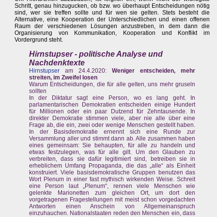
Schritt, genau hinzugucken, ob bzw. wo überhaupt Entscheidungen nötig
sind, wer sie treffen sollte und für wen sie gelten. Stets besteht die
Alternative, eine Kooperation der Unterschiedlichen und einen offenen
Raum der verschiedenen Lösungen anzustreben, in dem dann die
Organisierung von Kommunikation, Kooperation und Konflikt im
Vordergrund steht.
Hirnstupser - politische Analyse und
Nachdenktexte
Hirnstupser
am 24.4.2020:
Weniger entscheiden, mehr
streiten, im Zweifel losen
Warum Entscheidungen, die für alle gelten, uns mehr gruseln
sollten
In der Diktatur sagt eine Person, wo es lang geht. In
parlamentarischen Demokratien entscheiden einige Hundert
für Millionen oder ein paar Dutzend für Zehntausende. In
direkter Demokratie stimmen viele, aber nie alle über eine
Frage ab, die ein, zwei oder wenige Menschen gestellt haben.
In der Basisdemokratie ernennt sich eine Runde zur
Versammlung aller und stimmt dann ab. Alle zusammen haben
eines gemeinsam: Sie behaupten, für alle zu handeln und
etwas festzulegen, was für alle gilt. Um den Glauben zu
verbreiten, dass sie dafür legitimiert sind, betreiben sie in
erheblichem Umfang Propaganda, die das „alle“ als Einheit
konstruiert. Viele basisdemokratische Gruppen benutzen das
Wort Plenum in einer fast mythisch wirkenden Weise. Schreit
eine Person laut „Plenum“, rennen viele Menschen wie
gelenkte Marionetten zum gleichen Ort, um dort den
vorgetragenen Fragestellungen mit meist schon vorgedachten
Antworten einen Anschein von Allgemeinanspruch
einzuhauchen. Nationalstaaten reden den Menschen ein, dass