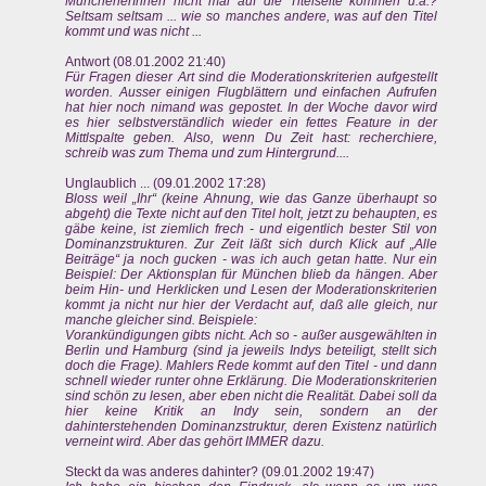
MünchenerInnen nicht mal auf die Titelseite kommen u.ä.?
Seltsam seltsam ... wie so manches andere, was auf den Titel
kommt und was nicht ...
Antwort (08.01.2002 21:40)
Für Fragen dieser Art sind die Moderationskriterien aufgestellt
worden. Ausser einigen Flugblättern und einfachen Aufrufen
hat hier noch nimand was gepostet. In der Woche davor wird
es hier selbstverständlich wieder ein fettes Feature in der
Mittlspalte geben. Also, wenn Du Zeit hast: recherchiere,
schreib was zum Thema und zum Hintergrund....
Unglaublich ... (09.01.2002 17:28)
Bloss weil „Ihr“ (keine Ahnung, wie das Ganze überhaupt so
abgeht) die Texte nicht auf den Titel holt, jetzt zu behaupten, es
gäbe keine, ist ziemlich frech - und eigentlich bester Stil von
Dominanzstrukturen. Zur Zeit läßt sich durch Klick auf „Alle
Beiträge“ ja noch gucken - was ich auch getan hatte. Nur ein
Beispiel: Der Aktionsplan für München blieb da hängen. Aber
beim Hin- und Herklicken und Lesen der Moderationskriterien
kommt ja nicht nur hier der Verdacht auf, daß alle gleich, nur
manche gleicher sind. Beispiele:
Vorankündigungen gibts nicht. Ach so - außer ausgewählten in
Berlin und Hamburg (sind ja jeweils Indys beteiligt, stellt sich
doch die Frage). Mahlers Rede kommt auf den Titel - und dann
schnell wieder runter ohne Erklärung. Die Moderationskriterien
sind schön zu lesen, aber eben nicht die Realität. Dabei soll da
hier keine Kritik an Indy sein, sondern an der
dahinterstehenden Dominanzstruktur, deren Existenz natürlich
verneint wird. Aber das gehört IMMER dazu.
Steckt da was anderes dahinter? (09.01.2002 19:47)