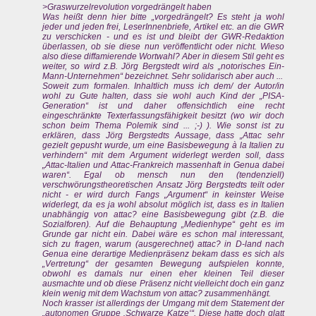
>Graswurzelrevolution vorgedrängelt haben
Was heißt denn hier bitte „vorgedrängelt? Es steht ja wohl
jeder und jeden frei, LeserInnenbriefe, Artikel etc. an die GWR
zu verschicken - und es ist und bleibt der GWR-Redaktion
überlassen, ob sie diese nun veröffentlicht oder nicht. Wieso
also diese diffamierende Wortwahl? Aber in diesem Stil geht es
weiter, so wird z.B. Jörg Bergstedt wird als „notorisches Ein-
Mann-Unternehmen“ bezeichnet. Sehr solidarisch aber auch ...
Soweit zum formalen. Inhaltlich muss ich dem/ der Autor/in
wohl zu Gute halten, dass sie wohl auch Kind der „PISA-
Generation“ ist und daher offensichtlich eine recht
eingeschränkte Texterfassungsfähigkeit besitzt (wo wir doch
schon beim Thema Polemik sind ... ;-) ). Wie sonst ist zu
erklären, dass Jörg Bergstedts Aussage, dass „Attac sehr
gezielt gepusht wurde, um eine Basisbewegung à la Italien zu
verhindern“ mit dem Argument widerlegt werden soll, dass
„Attac-Italien und Attac-Frankreich massenhaft in Genua dabei
waren“. Egal ob mensch nun den (tendenziell)
verschwörungstheoretischen Ansatz Jörg Bergstedts teilt oder
nicht - er wird durch Fangs „Argument“ in keinster Weise
widerlegt, da es ja wohl absolut möglich ist, dass es in Italien
unabhängig von attac? eine Basisbewegung gibt (z.B. die
Sozialforen). Auf die Behauptung „Medienhype“ geht es im
Grunde gar nicht ein. Dabei wäre es schon mal interessant,
sich zu fragen, warum (ausgerechnet) attac? in D-land nach
Genua eine derartige Medienpräsenz bekam dass es sich als
„Vertretung“ der gesamten Bewegung aufspielen konnte,
obwohl es damals nur einen eher kleinen Teil dieser
ausmachte und ob diese Präsenz nicht vielleicht doch ein ganz
klein wenig mit dem Wachstum von attac? zusammenhängt.
Noch krasser ist allerdings der Umgang mit dem Statement der
„autonomen Gruppe ‚Schwarze Katze‘“. Diese hatte doch glatt