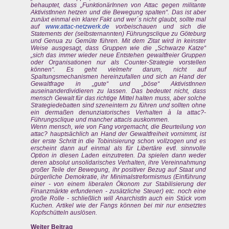
behauptet, dass „FunktionärInnen von Attac gegen militante
AktivistInnen hetzen und die Bewegung spalten“. Das ist aber
zunäxt einmal ein klarer Fakt und wer´s nicht glaubt, sollte mal
auf
www.attac-netzwerk.de
vorbeischauen und sich die
Statements der (selbsternannten) Führungsclique zu Göteburg
und Genua zu Gemüte führen. Mit dem Zitat wird in keinster
Weise ausgesagt, dass Gruppen wie die „Schwarze Katze“
„sich das immer wieder neue Entstehen gewaltfreier Gruppen
oder Organisationen nur als Counter-Strategie vorstellen
können“. Es geht vielmehr darum, nicht auf
Spaltungsmechanismen hereinzufallen und sich an Hand der
Gewaltfrage in „gute“ und „böse“ AktivistInnen
auseinanderdividieren zu lassen. Das bedeutet nicht, dass
mensch Gewalt für das richtige Mittel halten muss, aber solche
Strategiedebatten sind szeneintern zu führen und sollten ohne
ein dermaßen denunziatorisches Verhalten à la attac?-
Führungsclique und mancher attacis auskommen.
Wenn mensch, wie von Fang vorgemacht, die Beurteilung von
attac? hauptsächlich an Hand der Gewaltfreiheit vornimmt, ist
der erste Schritt in die Tobinisierung schon vollzogen und es
erscheint dann auf einmal als für Libertäre evtl. sinnvolle
Option in diesen Laden einzutreten. Da spielen dann weder
deren absolut unsolidarisches Verhalten, ihre Vereinnahmung
großer Teile der Bewegung, ihr positiver Bezug auf Staat und
bürgerliche Demokratie, ihr Minimalstreformismus (Einführung
einer - von einem liberalen Ökonom zur Stabilisierung der
Finanzmärkte erfundenen - zusätzliche Steuer) etc. noch eine
große Rolle - schließlich will AnarchistIn auch ein Stück vom
Kuchen. Artikel wie der Fangs können bei mir nur entsetztes
Kopfschütteln auslösen.
Weiter Beitrag