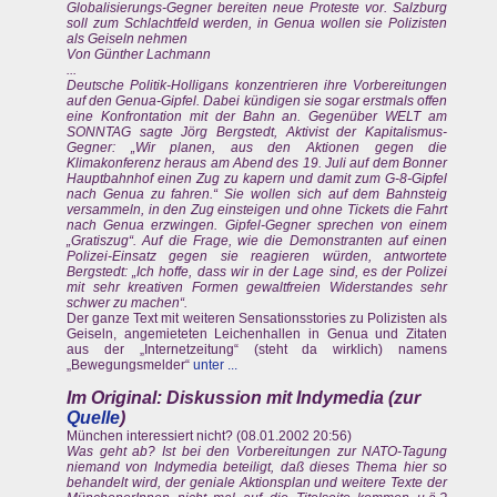
Globalisierungs-Gegner bereiten neue Proteste vor. Salzburg
soll zum Schlachtfeld werden, in Genua wollen sie Polizisten
als Geiseln nehmen
Von Günther Lachmann
...
Deutsche Politik-Holligans konzentrieren ihre Vorbereitungen
auf den Genua-Gipfel. Dabei kündigen sie sogar erstmals offen
eine Konfrontation mit der Bahn an. Gegenüber WELT am
SONNTAG sagte Jörg Bergstedt, Aktivist der Kapitalismus-
Gegner: „Wir planen, aus den Aktionen gegen die
Klimakonferenz heraus am Abend des 19. Juli auf dem Bonner
Hauptbahnhof einen Zug zu kapern und damit zum G-8-Gipfel
nach Genua zu fahren.“ Sie wollen sich auf dem Bahnsteig
versammeln, in den Zug einsteigen und ohne Tickets die Fahrt
nach Genua erzwingen. Gipfel-Gegner sprechen von einem
„Gratiszug“. Auf die Frage, wie die Demonstranten auf einen
Polizei-Einsatz gegen sie reagieren würden, antwortete
Bergstedt: „Ich hoffe, dass wir in der Lage sind, es der Polizei
mit sehr kreativen Formen gewaltfreien Widerstandes sehr
schwer zu machen“.
Der ganze Text mit weiteren Sensationsstories zu Polizisten als
Geiseln, angemieteten Leichenhallen in Genua und Zitaten
aus der „Internetzeitung“ (steht da wirklich) namens
„Bewegungsmelder“
unter ...
Im Original: Diskussion mit Indymedia (zur
Quelle
)
München interessiert nicht? (08.01.2002 20:56)
Was geht ab? Ist bei den Vorbereitungen zur NATO-Tagung
niemand von Indymedia beteiligt, daß dieses Thema hier so
behandelt wird, der geniale Aktionsplan und weitere Texte der