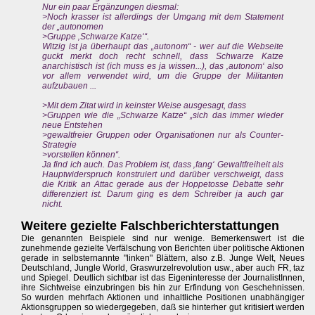
Nur ein paar Ergänzungen diesmal:
>Noch krasser ist allerdings der Umgang mit dem Statement
der „autonomen
>Gruppe ‚Schwarze Katze‘“.
Witzig ist ja überhaupt das „autonom“ - wer auf die Webseite
guckt merkt doch recht schnell, dass Schwarze Katze
anarchistisch ist (ich muss es ja wissen...), das ‚autonom‘ also
vor allem verwendet wird, um die Gruppe der Militanten
aufzubauen ...
>Mit dem Zitat wird in keinster Weise ausgesagt, dass
>Gruppen wie die „Schwarze Katze“ „sich das immer wieder
neue Entstehen
>gewaltfreier Gruppen oder Organisationen nur als Counter-
Strategie
>vorstellen können“.
Ja find ich auch. Das Problem ist, dass ‚fang‘ Gewaltfreiheit als
Hauptwiderspruch konstruiert und darüber verschweigt, dass
die Kritik an Attac gerade aus der Hoppetosse Debatte sehr
differenziert ist. Darum ging es dem Schreiber ja auch gar
nicht.
Weitere gezielte Falschberichterstattungen
Die genannten Beispiele sind nur wenige. Bemerkenswert ist die
zunehmende gezielte Verfälschung von Berichten über politische Aktionen
gerade in selbsternannte "linken" Blättern, also z.B. Junge Welt, Neues
Deutschland, Jungle World, Graswurzelrevolution usw., aber auch FR, taz
und Spiegel. Deutlich sichtbar ist das Eigeninteresse der JournalistInnen,
ihre Sichtweise einzubringen bis hin zur Erfindung von Geschehnissen.
So wurden mehrfach Aktionen und inhaltliche Positionen unabhängiger
Aktionsgruppen so wiedergegeben, daß sie hinterher gut kritisiert werden