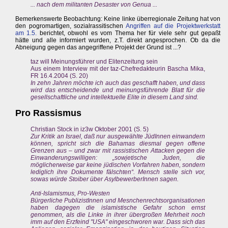
... nach dem militanten Desaster von Genua ...
Bemerkenswerte Beobachtung: Keine linke überregionale Zeitung hat von
den pogromartigen, sozialrassitischen
Angriffen auf die Projektwerkstatt
am 1.5.
berichtet, obwohl es vom Thema her für viele sehr gut gepaßt
hätte und alle informiert wurden, z.T. direkt angesprochen. Ob da die
Abneigung gegen das angegriffene Projekt der Grund ist ...?
taz will Meinungsführer und Elitenzeitung sein
Aus einem Interview mit der taz-Chefredakteurin Bascha Mika,
FR 16.4.2004 (S. 20)
In zehn Jahren möchte ich auch das geschafft haben, und dass
wird das entscheidende und meinungsführende Blatt für die
gesellschaftliche und intellektuelle Elite in diesem Land sind.
Pro Rassismus
Christian Stock in iz3w Oktober 2001 (S. 5)
Zur Kritik an Israel, daß nur ausgewählte JüdInnen einwandern
können, spricht sich die Bahamas diesmal gegen offene
Grenzen aus – und zwar mit rassistischen Attacken gegen die
Einwanderungswilligen: „sowjetische Juden, die
möglicherweise gar keine jüdischen Vorfahren haben, sondern
lediglich ihre Dokumente fälschten“. Mensch stelle sich vor,
sowas würde Stoiber über AsylbewerberInnen sagen.
Anti-Islamismus, Pro-Westen
Bürgerliche PublizistInnen und Mesnchenrechtsorganisationen
haben dagegen die islamistische Gefahr schon ernst
genommen, als die Linke in ihrer übergroßen Mehrheit noch
imm auf den Erzfeind "USA" eingeschworen war. Dass sich das