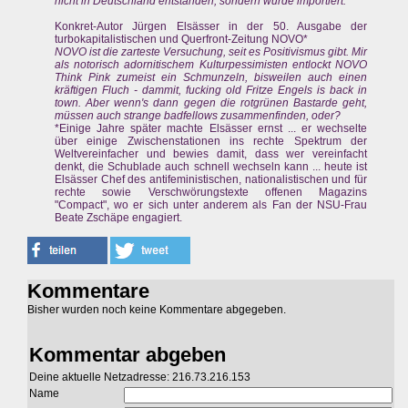
nicht in Deutschland entstanden, sondern wurde importiert.
Konkret-Autor Jürgen Elsässer in der 50. Ausgabe der
turbokapitalistischen und Querfront-Zeitung NOVO*
NOVO ist die zarteste Versuchung, seit es Positivismus gibt. Mir
als notorisch adornitischem Kulturpessimisten entlockt NOVO
Think Pink zumeist ein Schmunzeln, bisweilen auch einen
kräftigen Fluch - dammit, fucking old Fritze Engels is back in
town. Aber wenn's dann gegen die rotgrünen Bastarde geht,
müssen auch strange badfellows zusammenfinden, oder?
*Einige Jahre später machte Elsässer ernst ... er wechselte
über einige Zwischenstationen ins rechte Spektrum der
Weltvereinfacher und bewies damit, dass wer vereinfacht
denkt, die Schublade auch schnell wechseln kann ... heute ist
Elsässer Chef des antifeministischen, nationalistischen und für
rechte sowie Verschwörungstexte offenen Magazins
"Compact", wo er sich unter anderem als Fan der NSU-Frau
Beate Zschäpe engagiert.
Kommentare
Bisher wurden noch keine Kommentare abgegeben.
Kommentar abgeben
Deine aktuelle Netzadresse: 216.73.216.153
Name