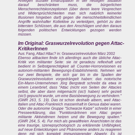
Anliegen sozialer Emanzipation in der heutigen Situation
darauf beschränken muss, die bürgerlichen
Menschenrechtskonzeptionen (über deren leere Vesprechen
und Widersprüchlichkeiten man sich natürlich keinerlei
Illusionen hingeben darf) gegen die menschheitsfeindlichen
Angriffe wahnhafter Kollektive zu verteidgen, gehört zu den
bittersten Schlüssen, die aus den Anschlägen und den daraus
folgenden politischen Entwicklungen gezogen werden
müssen.
Im Original: Graswurzelrevolution gegen Attac-
KritikerInnen
Aus: Fang, Attac! Attac? in: Graswurzelrevolution März 2002
Ebenso altbacken finde ich allerdings auch die übliche Attac-
Kritik von militanter Seite: sie ist geradezu reflexhaft und
bedient in Selbstgerechtigkeit all Counter-Horrorvisionen es
autonom-militanten Bewegungs-Establishments. Nehmen wir
nur zwei Beispiele, die sich gar bis in die Spalten der
Graswurzelrevolution vorgedrängelt haben: das notorische
Ein-Mann-Unternehmen Jörg Bergstedt schreibt da etwa in
einem Leserbrief, dass "Attac (nicht von Seiten der Attacies
selbst, die aber dann mitgemacht (sic!) haben) sehr gezielt
(sic!) gepuscht wurde, um eine Basisbewegung zu verhindern."
(GWR 263, S. 19). Das ist schon deshalb albern, weil Attac-
Italien und Attac-Frankreich massenhaft in Genua dabei waren.
Oder die autonome Gruppe "Schwarze Katze" schreibt in einer
Presseerklärung, das "FunktionärInnen von Attac gegen
militante AktivistInnen hetzen und die Bewegung spalten."
(GWR 264, S. 4). Fur mich als gewaltfreien Anarchisten ist das
eine traurige, szenepsychologisch zu erklärende Unfähigkeit,
auf neue Entwicklungen und Phänomene anders zu reagieren
denn mit sich komplett immunisierender Abwehr. Es ist