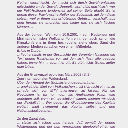
Reihen einschleicht, der macht sich durch Gewährenlassen
mitschuldig an der Gewalt. Doppelt mitschuldig macht sich, wer
die Polit-Holligans tendenziell auf seiner Seite glaubt. Es ist
genau dieser Pawlowsche Reflex der Solidarität, auf den diese
setzen, weil er ihnen das schützende Gebüsch verschafft, aus
dem heraus sie angreifen und hinter das sie sich flüchen
können. ...
Aus der Jungen Welt vom 10.9.2001 - vom Redakteur und
Minimalreformisten Wolfgang Pomrehn, der auch schon die
Klimakonferenz in Bonn hochjubelte, siehe oben. Sämtliche
anderen Medien sprachen von einem Mißerfolg.
Erfolg in Durban
... liegt erstmals in der Geschichte der Vereinten Nationen ein
Text gegen Rassismus vor, auf den sich (fast) alle geeinigt
haben. Immerhin. ... auch hier gilt: Es gibt nichts Gutes, außer
man tut es.
Aus der Graswurzelrevolution, März 2002 (S. 2)
Zum internationalen Widerstand:
Über den Hirntod der GlobalisierungsgegnerInnen
... anekelnden Mief von Volksküchen ... ist sich nicht einmal zu
schade, sich von MTV interviewen zu lassen. Für die
Revolution ist da nur noch als Anglizismus Platz, wan
andetuen soll, wenn wir „revolution“ sagen, meinen wir doch
nur „flexibiltiy“. ... Wer gegen die Globalisierung des Kapitals
wettert, muß zwingend das Kapital selbst und den
Nationalstaat bejahen.
Zu den Zapatistas:
... stellte sich schon bald heraus, daß gemäß der neuen
Weltordnung und der nun verordneten Ideologiefreiheit die