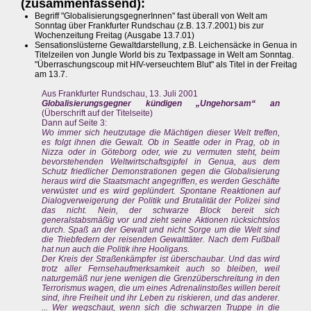
(zusammenfassend):
Begriff "GlobalisierungsgegnerInnen" fast überall von Welt am
Sonntag über Frankfurter Rundschau (z.B. 13.7.2001) bis zur
Wochenzeitung Freitag (Ausgabe 13.7.01)
Sensationslüsterne Gewaltdarstellung, z.B. Leichensäcke in Genua in
Titelzeilen von Jungle World bis zu Textpassage in Welt am Sonntag.
"Überraschungscoup mit HIV-verseuchtem Blut" als Titel in der Freitag
am 13.7.
Aus Frankfurter Rundschau, 13. Juli 2001
Globalisierungsgegner kündigen „Ungehorsam“ an
(Überschrift auf der Titelseite)
Dann auf Seite 3:
Wo immer sich heutzutage die Mächtigen dieser Welt treffen,
es folgt ihnen die Gewalt. Ob in Seattle oder in Prag, ob in
Nizza oder in Göteborg oder, wie zu vermuten steht, beim
bevorstehenden Weltwirtschaftsgipfel in Genua, aus dem
Schutz friedlicher Demonstrationen gegen die Globalisierung
heraus wird die Staatsmacht angegriffen, es werden Geschäfte
verwüstet und es wird geplündert. Spontane Reaktionen auf
Dialogverweigerung der Politik und Brutalität der Polizei sind
das nicht. Nein, der schwarze Block bereit sich
generalstabsmäßig vor und zieht seine Aktionen rücksichtslos
durch. Spaß an der Gewalt und nicht Sorge um die Welt sind
die Triebfedern der reisenden Gewalttäter. Nach dem Fußball
hat nun auch die Politik ihre Hooligans.
Der Kreis der Straßenkämpfer ist überschaubar. Und das wird
trotz aller Fernsehaufmerksamkeit auch so bleiben, weil
naturgemäß nur jene wenigen die Grenzüberschreitung in den
Terrorismus wagen, die um eines Adrenalinstoßes willen bereit
sind, ihre Freiheit und ihr Leben zu riskieren, und das anderer.
... Wer wegschaut, wenn sich die schwarzen Truppe in die