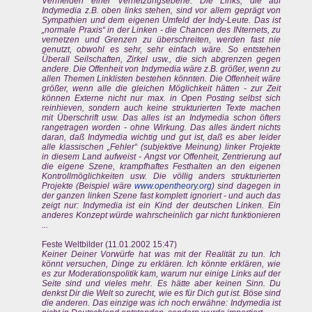
Vermeiden einer Vernetzungsebene. Die Links, die auf
Indymedia z.B. oben links stehen, sind vor allem geprägt von
Sympathien und dem eigenen Umfeld der Indy-Leute. Das ist
„normale Praxis“ in der Linken - die Chancen des INternets, zu
vernetzen und Grenzen zu überschreiten, werden fast nie
genutzt, obwohl es sehr, sehr einfach wäre. So entstehen
Überall Seilschaften, Zirkel usw., die sich abgrenzen gegen
andere. Die Offenheit von Indymedia wäre z.B. größer, wenn zu
allen Themen Linklisten bestehen könnten. Die Offenheit wäre
größer, wenn alle die gleichen Möglichkeit hätten - zur Zeit
können Externe nicht nur max. in Open Posting selbst sich
reinhieven, sondern auch keine strukturierten Texte machen
mit Überschrift usw. Das alles ist an Indymedia schon öfters
rangetragen worden - ohne Wirkung. Das alles ändert nichts
daran, daß Indymedia wichtig und gut ist, daß es aber leider
alle klassischen „Fehler“ (subjektive Meinung) linker Projekte
in diesem Land aufweist - Angst vor Offenheit, Zentrierung auf
die eigene Szene, krampfhaftes Festhalten an den eigenen
Kontrollmöglichkeiten usw. Die völlig anders strukturierten
Projekte (Beispiel wäre
www.opentheory.org
) sind dagegen in
der ganzen linken Szene fast komplett ignoriert - und auch das
zeigt nur: Indymedia ist ein Kind der deutschen Linken. Ein
anderes Konzept würde wahrscheinlich gar nicht funktionieren
...
Feste Weltbilder (11.01.2002 15:47)
Keiner Deiner Vorwürfe hat was mit der Realität zu tun. Ich
könnt versuchen, Dinge zu erklären. Ich könnte erklären, wie
es zur Moderationspolitik kam, warum nur einige Links auf der
Seite sind und vieles mehr. Es hätte aber keinen Sinn. Du
denkst Dir die Welt so zurecht, wie es für Dich gut ist. Böse sind
die anderen. Das einzige was ich noch erwähne: Indymedia ist