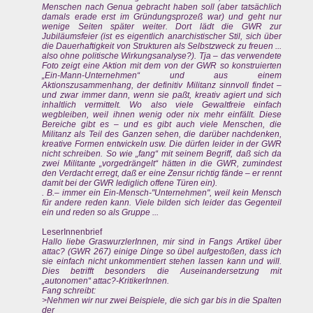
Menschen nach Genua gebracht haben soll (aber tatsächlich
damals erade erst im Gründungsprozeß war) und geht nur
wenige Seiten später weiter. Dort lädt die GWR zur
Jubiläumsfeier (ist es eigentlich anarchistischer Stil, sich über
die Dauerhaftigkeit von Strukturen als Selbstzweck zu freuen ...
also ohne politische Wirkungsanalyse?). Tja – das verwendete
Foto zeigt eine Aktion mit dem von der GWR so konstruierten
„Ein-Mann-Unternehmen“ und aus einem
Aktionszusammenhang, der definitiv Militanz sinnvoll findet –
und zwar immer dann, wenn sie paßt, kreativ agiert und sich
inhaltlich vermittelt. Wo also viele Gewaltfreie einfach
wegbleiben, weil ihnen wenig oder nix mehr einfällt. Diese
Bereiche gibt es – und es gibt auch viele Menschen, die
Militanz als Teil des Ganzen sehen, die darüber nachdenken,
kreative Formen entwickeln usw. Die dürfen leider in der GWR
nicht schreiben. So wie „fang“ mit seinem Begriff, daß sich da
zwei Militante „vorgedrängelt“ hätten in die GWR, zumindest
den Verdacht erregt, daß er eine Zensur richtig fände – er rennt
damit bei der GWR lediglich offene Türen ein).
. B.– immer ein Ein-Mensch-"Unternehmen", weil kein Mensch
für andere reden kann. Viele bilden sich leider das Gegenteil
ein und reden so als Gruppe ...
LeserInnenbrief
Hallo liebe GraswurzlerInnen, mir sind in Fangs Artikel über
attac? (GWR 267) einige Dinge so übel aufgestoßen, dass ich
sie einfach nicht unkommentiert stehen lassen kann und will.
Dies betrifft besonders die Auseinandersetzung mit
„autonomen“ attac?-KritikerInnen.
Fang schreibt:
>Nehmen wir nur zwei Beispiele, die sich gar bis in die Spalten
der