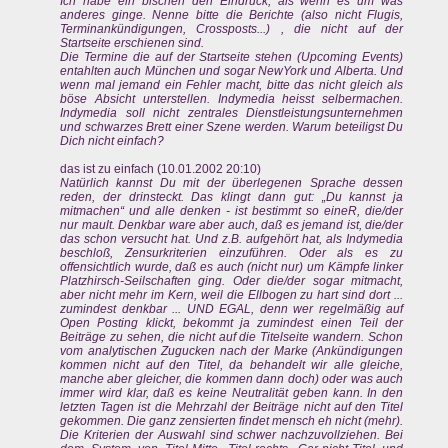
Ich habe ein bischen den Eindruck, als wenn es um was
anderes ginge. Nenne bitte die Berichte (also nicht Flugis,
Terminankündigungen, Crossposts...) , die nicht auf der
Startseite erschienen sind.
Die Termine die auf der Startseite stehen (Upcoming Events)
entahlten auch München und sogar NewYork und Alberta. Und
wenn mal jemand ein Fehler macht, bitte das nicht gleich als
böse Absicht unterstellen. Indymedia heisst selbermachen.
Indymedia soll nicht zentrales Dienstleistungsunternehmen
und schwarzes Brett einer Szene werden. Warum beteiligst Du
Dich nicht einfach?
das ist zu einfach (10.01.2002 20:10)
Natürlich kannst Du mit der überlegenen Sprache dessen
reden, der drinsteckt. Das klingt dann gut: „Du kannst ja
mitmachen“ und alle denken - ist bestimmt so eineR, die/der
nur mault. Denkbar ware aber auch, daß es jemand ist, die/der
das schon versucht hat. Und z.B. aufgehört hat, als Indymedia
beschloß, Zensurkriterien einzuführen. Oder als es zu
offensichtlich wurde, daß es auch (nicht nur) um Kämpfe linker
Platzhirsch-Seilschaften ging. Oder die/der sogar mitmacht,
aber nicht mehr im Kern, weil die Ellbogen zu hart sind dort ...
zumindest denkbar ... UND EGAL, denn wer regelmäßig auf
Open Posting klickt, bekommt ja zumindest einen Teil der
Beiträge zu sehen, die nicht auf die Titelseite wandern. Schon
vom analytischen Zugucken nach der Marke (Ankündigungen
kommen nicht auf den Titel, da behandelt wir alle gleiche,
manche aber gleicher, die kommen dann doch) oder was auch
immer wird klar, daß es keine Neutralität geben kann. In den
letzten Tagen ist die Mehrzahl der Beiträge nicht auf den Titel
gekommen. Die ganz zensierten findet mensch eh nicht (mehr).
Die Kriterien der Auswahl sind schwer nachzuvollziehen. Bei