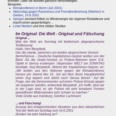
konnten. Oder sie wurden gänzlich verschwiegen.
Beispiele:
Klimakonferenz in Bonn (Juli 2001)
Aktionstag gegen Rassismus und Fremdbestimmung (Wahlen) in
Gießen, 14.9.2002
Spiegel
zensiert Artikel zu Windenergie der eigenen Redakteure und
macht einen gegenteiligen ...
Linke Medien
und ihre elitäre Struktur
Im Original: Die Welt - Original und Fälschung
Original ...
Mail der Welt am Sonntag mit telefonisch abgesprochener
Textfassung:
Hallo, Herr Bergstedt,
hier die zweite, zwischen uns beiden absprochene Version:
Berlin/Genua – Deutsche Kapitalismus-Gegner wollen von der
Bahn AG die Gratis-Anreise zu Protest-Aktionen beim G-8-
Gipfel in Genua erzwingen. Gegenüber WELT am SONNTAG
kündigte Jörg Bergstedt, Aktivist der Kapitalismus-Gegner, an:
„Wir wollen aus den Aktionen gegen die Klimakonferenz
heraus am Abend des 19. Juli auf dem Bonn Hauptbahnhof
einen Zug kapern und damit nach Genua fahren.“ Auf die
Frage, wie die Demonstranten auf einen Polizei-Einsatz gegen
sie reagieren würden, antwortete Bergstedt: „Ich hoffe, dass wir
in der Lage sind, es der Polizei mit sehr kreativen Formen
gewaltfreien Widerstandes sehr schwer zu machen.“
Viele Grüße aus Hamburg, Günther Lachmann
... und Fälschung!
Auszug des entsprechenden Absatzes aus dem tatsächlichen
Text der Welt am Sonntag vom 24.6.2001:
Zünden sie jetzt Salzburg an?