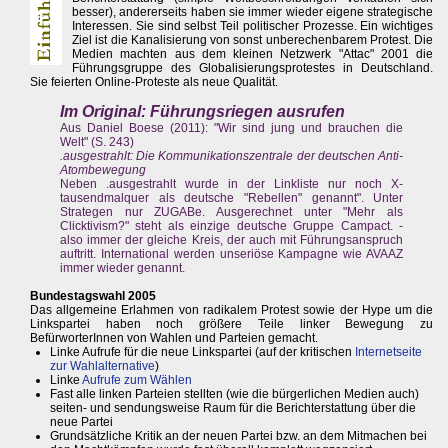
besser), andererseits haben sie immer wieder eigene strategische
Interessen. Sie sind selbst Teil politischer Prozesse. Ein wichtiges
Ziel ist die Kanalisierung von sonst unberechenbarem Protest. Die
Medien machten aus dem kleinen Netzwerk "Attac" 2001 die
Führungsgruppe des Globalisierungsprotestes in Deutschland.
Sie feierten Online-Proteste als neue Qualität.
Im Original: Führungsriegen ausrufen
Aus Daniel Boese (2011): "Wir sind jung und brauchen die
Welt" (S. 243)
.ausgestrahlt: Die Kommunikationszentrale der deutschen Anti-
Atombewegung
Neben .ausgestrahlt wurde in der Linkliste nur noch X-
tausendmalquer als deutsche "Rebellen" genannt". Unter
Strategen nur ZUGABe. Ausgerechnet unter "Mehr als
Clicktivism?" steht als einzige deutsche Gruppe Campact. -
also immer der gleiche Kreis, der auch mit Führungsanspruch
auftritt. International werden unseriöse Kampagne wie AVAAZ
immer wieder genannt.
Bundestagswahl 2005
Das allgemeine Erlahmen von radikalem Protest sowie der Hype um die
Linkspartei haben noch größere Teile linker Bewegung zu
BefürworterInnen von Wahlen und Parteien gemacht.
Linke Aufrufe für die neue Linkspartei (auf der kritischen
Internetseite
zur Wahlalternative
)
Linke
Aufrufe zum Wählen
Fast alle linken Parteien stellten (wie die bürgerlichen Medien auch)
seiten- und sendungsweise Raum für die Berichterstattung über die
neue Partei
Grundsätzliche Kritik an der neuen Partei bzw. an dem Mitmachen bei