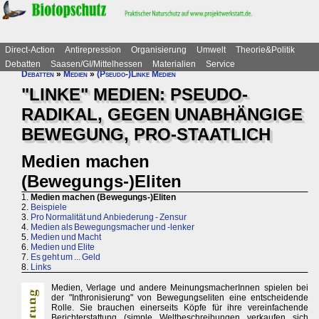
Direct-Action
Antirepression
Organisierung
Umwelt
Theorie&Politik
Debatten
Saasen/GI/Mittelhessen
Materialien
Service
Debatten
»
Medien
»
(Pseudo-)Linke Medien
"LINKE" MEDIEN: PSEUDO-
RADIKAL, GEGEN UNABHÄNGIGE
BEWEGUNG, PRO-STAATLICH
Medien machen
(Bewegungs-)Eliten
1.
Medien machen (Bewegungs-)Eliten
2.
Beispiele
3.
Pro Normalität und Anbiederung - Zensur
4.
Medien als Bewegungsmacher und -lenker
5.
Medien und Macht
6.
Medien und Elite
7.
Es geht um ... Geld
8.
Links
Medien, Verlage und andere MeinungsmacherInnen spielen bei
der "Inthronisierung" von Bewegungseliten eine entscheidende
Rolle. Sie brauchen einerseits Köpfe für ihre vereinfachende
Berichterstattung (simple Weltbeschreibungen verkaufen sich