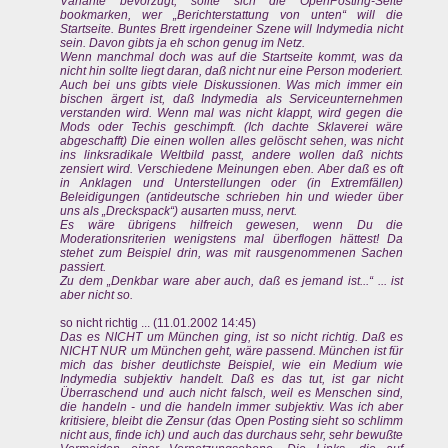
Variante bevorzugt, sollte sich die OpenPosting-Seite
bookmarken, wer „Berichterstattung von unten“ will die
Startseite. Buntes Brett irgendeiner Szene will Indymedia nicht
sein. Davon gibts ja eh schon genug im Netz.
Wenn manchmal doch was auf die Startseite kommt, was da
nicht hin sollte liegt daran, daß nicht nur eine Person moderiert.
Auch bei uns gibts viele Diskussionen. Was mich immer ein
bischen ärgert ist, daß Indymedia als Serviceunternehmen
verstanden wird. Wenn mal was nicht klappt, wird gegen die
Mods oder Techis geschimpft. (Ich dachte Sklaverei wäre
abgeschafft) Die einen wollen alles gelöscht sehen, was nicht
ins linksradikale Weltbild passt, andere wollen daß nichts
zensiert wird. Verschiedene Meinungen eben. Aber daß es oft
in Anklagen und Unterstellungen oder (in Extremfällen)
Beleidigungen (antideutsche schrieben hin und wieder über
uns als „Dreckspack“) ausarten muss, nervt.
Es wäre übrigens hilfreich gewesen, wenn Du die
Moderationsriterien wenigstens mal überflogen hättest! Da
stehet zum Beispiel drin, was mit rausgenommenen Sachen
passiert.
Zu dem „Denkbar ware aber auch, daß es jemand ist...“ ... ist
aber nicht so.
so nicht richtig ... (11.01.2002 14:45)
Das es NICHT um München ging, ist so nicht richtig. Daß es
NICHT NUR um München geht, wäre passend. München ist für
mich das bisher deutlichste Beispiel, wie ein Medium wie
Indymedia subjektiv handelt. Daß es das tut, ist gar nicht
Überraschend und auch nicht falsch, weil es Menschen sind,
die handeln - und die handeln immer subjektiv. Was ich aber
kritisiere, bleibt die Zensur (das Open Posting sieht so schlimm
nicht aus, finde ich) und auch das durchaus sehr, sehr bewußte