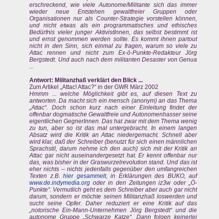
erschreckend, wie viele Autonome/Militante sich das immer
wieder neue Entstehen gewaltfreier Gruppen oder
Organisationen nur als Counter-Strategie vorstellen können,
und nicht etwas als ein programmatisches und ethisches
Bedürfnis vieler junger AktivistInnen, das selbst bestimmt ist
und ernst genommen werden sollte. Es kommt ihnen partout
nicht in den Sinn, sich einmal zu fragen, warum so viele zu
Attac rennen und nicht zum Ex-ö-Punkte-Redakteur Jörg
Bergstedt. Und auch nach dem militanten Desaster von Genua
...
Antwort: Militanzhaß verklärt den Blick ...
Zum Artikel „Attac! Attac?“ in der GWR März 2002
Hmmm ... welche Möglichkeit gibt es, auf diesen Text zu
antworten. Da macht sich ein mensch (anonym) an das Thema
„Attac“. Doch schon kurz nach einer Einleitung findet der
offenbar dogmatische Gewaltfreie und Autonomenhasser seine
eigentlichen GegnerInnen. Das hat zwar mit dem Thema wenig
zu tun, aber so ist das mal untergebracht. In einem langen
Absatz wird die Kritik an Attac niedergemacht. Schnell aber
wird klar, daß der Schreiber (benutzt für sich einen männlichen
Sprachstil, darum nehme ich den auch) sich mit der Kritik an
Attac gar nicht auseinandergesetzt hat. Er kennt offenbar nur
das, was bisher in der Graswurzelrevolution stand. Und das ist
eher nichts – nichts jedenfalls gegenüber den umfangreichen
Texten z.B.
hier gesammelt
, in Erklärungen des BUKO, auf
www.de.indymedia.org
oder in den Zeitungen iz3w oder „Ö-
Punkte“. Vermutlich geht es dem Schreiber aber auch gar nicht
darum, sondern er möchte seinen Militanzhaß loswerden und
sucht seine Opfer. Daher reduziert er eine Kritik auf das
„notorische Ein-Mann-Unternehmen Jörg Bergstedt“ und die
autonome Gruppe „Schwarze Katze“. Dann folgen keinerlei