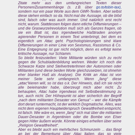
Zitate mehr aus den umfangreichen Texten dieser
Personen/Zusammenhänge (s. z.B. über
go.to/tobin-tax),
sondern nur ein paar Worte aus dem GWR-Texten. Aber selbst
diese stehen einfach so da. Nicht mal die Aussage, ob die blöd
sind, falsch oder was auch immer. Und natürlich erst recht
nicht, warum. Stattdessen folgen dann etliche Diffamierungen –
und die Graswurzelrevolution muß sich als Ganzes fragen, ob
sie ein Blatt ist, das irgendwelche Haßtiraden anonym
agierender Personen in einem Text unterbringt, bei dem es
eigentlich um Attac geht. Psychologisierungen sind klare
Diffamierungen in einer Linie von Sexismus, Rassismus & Co.
Eine Entgegnung ist gar nicht möglich, denn es erfolgt keine
kritische Aussage, nur Schlamm.
So bleibt festzustellen: Viele Militante würden sich zu recht
gegen die Schubladenbildung wehren. Weder ich noch die
Schwarze Katze sind StellvertreterInnen der Autonomen oder
Militanten (und diese beiden Worte gleichzusetzen, ist ohnehin
eher blanker Haß als Analyse). Die Kritik an Attac ist von
meiner Seite sehr umfangreich. Wenn „fang“ diese
„attac“kieren will, so ist das o.k. Der Hinweis, daß ich sie nicht
alle beieinander habe, überzeugt mich aber nicht. Zu
behaupten, Attac habe irgendwas mit Selbstbestimmung zu
tun, auch nicht. Der Höhepunkt ist aber sicherlich der Begriff
„nach dem militanten Desaster von Genua“ – wer die Kämpfe
dort derart runtermacht, ist der wirklich Dogmatische. Alles, was
nicht dem eigenen Hauptwiderspruch Gewaltfreiheit entspricht,
ist falsch. Wie wäre es, wenn „fang“ sich mal über die militanten
Dauer-Desaster in Argentinien oder die Bombe von Elser
gegen Hitler äußern würde. Könnte einiges erhellen über seine
„Religion Gewaltfreiheit“.
Aber es bleibt auch ein mehrfaches Schmunzeln ... das fängt
an bei der Bemerkung über Attac Italien, das so viele