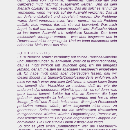
dem System von Titel-Mitte, Titel-rechts, Gar-nicht-Titel und
Ganz-weg muß natürlich ausgewählt werden. Und da kein
Mensch objektiv ist, wird bewertet. Das als solches ist nur zu
vermeiden, wenn mensch auf die Auswahl verzichtet. Das ist
am Anfang diskutiert und abgelehnt worden. Die Probleme
waren damit vorprogrammiert (wenn mensch es als Problem
auffaßt, viele werden das als sinnvoll bewerten). Was mich
ärgert, ist daß das dann immer vertuscht wird. Politische Arbeit
ist fast immer Auswahl, d.h. subjektive Kontrolle. Das kann
methodisch verringert werden - was aber insgesamt und in
Deutschland nicht angesagt ist. Und es kann transparent sein
oder nicht. Meist ist es das nicht.
- (10.01.2002 22:00)
Es ist ziemlich schwer vernünftig auf solche Pauschalvorwürfe
und Unterstellungen zu antworten. Zmal ich ja wohl recht hatte,
daß es nicht wirklich um München ging. Ich bin übrigens
jemand, der am meisten für absoluten Freespeech eingetreten
ist. Ich habe mich dann aber überzeugen lassen, daß wir
dieses Modell mit Startseite/OpenPosting-Seite einführen. Ich
hatte vor nach einer gewissen Zeit (wenn in dieser kaum Spam
etc. kommt) den Vorschlag zu machen, daß wir wie die
anderen Indys moderieren. Nämlich gar nict - es sei denn, was
ganz hartes kommt. Leider hat sich im Sommer die Lage
geändert. Indymedia ist bekannt geworden und hat so eine
Menge „Trolls“ und Feinde bekommen. Wenn jetzt Freespeech
praktiziert werden würde, wäre Indymedia nicht mehr zu
gebrauchen. Selbst wenn nur die schlimmsten Nazisachen
rausgenommen würden, würden Flugblattkopien, Pressetexte,
menschenverachtende Pamphlete dogmatischer Gruppen etc.
dominieren. Ein Blick auf die OpenPosting-Seite zeigts.
So gibt es jetzt einen „Kompromiss“: Wer die Freespeech-