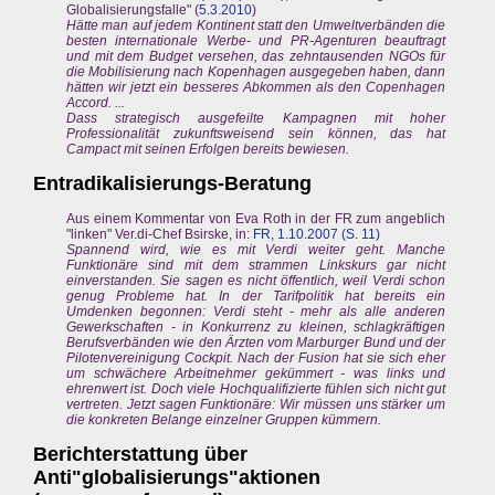
Globalisierungsfalle" (
5.3.2010
)
Hätte man auf jedem Kontinent statt den Umweltverbänden die
besten internationale Werbe- und PR-Agenturen beauftragt
und mit dem Budget versehen, das zehntausenden NGOs für
die Mobilisierung nach Kopenhagen ausgegeben haben, dann
hätten wir jetzt ein besseres Abkommen als den Copenhagen
Accord. ...
Dass strategisch ausgefeilte Kampagnen mit hoher
Professionalität zukunftsweisend sein können, das hat
Campact mit seinen Erfolgen bereits bewiesen.
Entradikalisierungs-Beratung
Aus einem Kommentar von Eva Roth in der FR zum angeblich
"linken" Ver.di-Chef Bsirske, in:
FR, 1.10.2007 (S. 11)
Spannend wird, wie es mit Verdi weiter geht. Manche
Funktionäre sind mit dem strammen Linkskurs gar nicht
einverstanden. Sie sagen es nicht öffentlich, weil Verdi schon
genug Probleme hat. In der Tarifpolitik hat bereits ein
Umdenken begonnen: Verdi steht - mehr als alle anderen
Gewerkschaften - in Konkurrenz zu kleinen, schlagkräftigen
Berufsverbänden wie den Ärzten vom Marburger Bund und der
Pilotenvereinigung Cockpit. Nach der Fusion hat sie sich eher
um schwächere Arbeitnehmer gekümmert - was links und
ehrenwert ist. Doch viele Hochqualifizierte fühlen sich nicht gut
vertreten. Jetzt sagen Funktionäre: Wir müssen uns stärker um
die konkreten Belange einzelner Gruppen kümmern.
Berichterstattung über
Anti"globalisierungs"aktionen