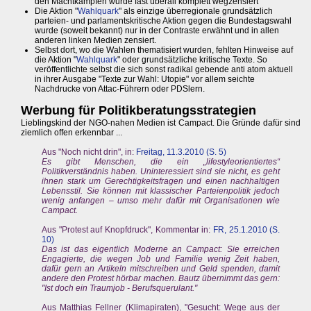
den Machtkämpfen wurde fast überall komplett wegzensiert
Die Aktion "
Wahlquark
" als einzige überregionale grundsätzlich
parteien- und parlamentskritische Aktion gegen die Bundestagswahl
wurde (soweit bekannt) nur in der Contraste erwähnt und in allen
anderen linken Medien zensiert.
Selbst dort, wo die Wahlen thematisiert wurden, fehlten Hinweise auf
die Aktion "
Wahlquark
" oder grundsätzliche kritische Texte. So
veröffentlichte selbst die sich sonst radikal gebende anti atom aktuell
in ihrer Ausgabe "Texte zur Wahl: Utopie" vor allem seichte
Nachdrucke von Attac-Führern oder PDSlern.
Werbung für Politikberatungsstrategien
Lieblingskind der NGO-nahen Medien ist Campact. Die Gründe dafür sind
ziemlich offen erkennbar ...
Aus "Noch nicht drin", in:
Freitag, 11.3.2010 (S. 5)
Es gibt Menschen, die ein „lifestyleorientiertes“
Politikverständnis haben. Uninteressiert sind sie nicht, es geht
ihnen stark um Gerechtigkeitsfragen und einen nachhaltigen
Lebensstil. Sie können mit klassischer Parteienpolitik jedoch
wenig anfangen – umso mehr dafür mit Organisationen wie
Campact.
Aus "Protest auf Knopfdruck", Kommentar in:
FR, 25.1.2010 (S.
10)
Das ist das eigentlich Moderne an Campact: Sie erreichen
Engagierte, die wegen Job und Familie wenig Zeit haben,
dafür gern an Artikeln mitschreiben und Geld spenden, damit
andere den Protest hörbar machen. Bautz übernimmt das gern:
"Ist doch ein Traumjob - Berufsquerulant."
Aus Matthias Fellner (Klimapiraten), "Gesucht: Wege aus der