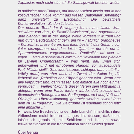
Zapatistas noch nicht einmal die Staatsgewalt brechen wollen
...
In palästine oder Chiapas, auf indonesischen Inseln und in der
kosovarischen Hölle kommt das Wesen „nationaler Befreiung“
ganz unverstellt zu Erscheinung: Die bewaffnete
Konterrevolution ...Zu den Tute bianchi:
Der neueste Trend der Bewegung kommt aus Italien. Man
schwärmt von den „Ya-Basta“AktivistInnen“, den sogenannten
„tute bianchi“, die in der Jungle World vorgestellt wurden und
nun durch Deutschland tingeln, um ihr – natürlich brandneues
– Konzept zu präsentieren, das darin besteht, das Gehirn noch
tiefer einzugraben und das letzte Quantum der eh nur in
Spurenelementen vorgekommenen Radikalität ad acta zu
legen. ... Man verzichtet auf Gewalt und Revolution und plädiert
für „zivilen Ungehorsam“ – was heißt, daß „man sich
unbewaffnet und mit erhobenen Händen vor ausgebildete
Profi-Militärs stellt“. Gute Idee! Letztere schlagen dann natürlich
kräftig drauf, was aber auch der Zweck der Aktion ist, die
liebevoll die „Rebellion der Körper“ genannt wird. Wenn erst
alle verprügelt sind, dann lassen sich einfach alle noch einmal
verprügeln ... Vielleicht könnte dieser Verein sein Mißtrauen ja
ablegen, wenn eine Partie fordern würde, daß „soziale und
ökonomische Belange mit den Bedingungen vo Land, Volk und
Ökologie in Übereinstimmung gebracht werden sollen“ (aus
dem NPD-Programm). Die Zielgruppe ist jedenfalls schon jetzt
eine ähnliche ...“
Hinweis: Die Beschreibung der „tute bianchi“ hinsichtlich ihrer
Aktionsform mutet irre an – angesichts dessen, daß diese
tatsächlich gepolstert, mit Schildern und Helmen sowie
teilweise Stöcken in die Konfrontation mit der Polizei gehen.
Über Genua