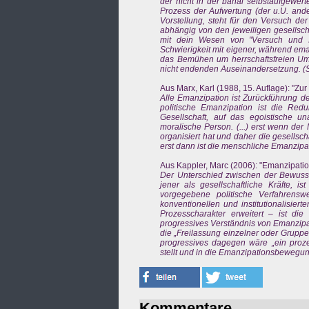
der nicht in der banal selbstaufgewert
Prozess der Aufwertung (der u.U. ander
Vorstellung, steht für den Versuch der
abhängig von den jeweiligen gesellsch
mit dein Wesen von "Versuch und Ir
Schwierigkeit mit eigener, während em
das Bemühen um herrschaftsfreien Umg
nicht endenden Auseinandersetzung. (S
Aus Marx, Karl (1988, 15. Auflage): "Zur
Alle Emanzipation ist Zurückführung d
politische Emanzipation ist die Redu
Gesellschaft, auf das egoistische un
moralische Person. (...) erst wenn der 
organisiert hat und daher die gesellschaf
erst dann ist die menschliche Emanzipat
Aus Kappler, Marc (2006): "Emanzipation
Der Unterschied zwischen der Bewusst
jener als gesellschaftliche Kräfte, 
vorgegebene politische Verfahrens
konventionellen und institutionalisier
Prozesscharakter erweitert – ist di
progressives Verständnis von Emanzipat
die „Freilassung einzelner oder Gruppe
progressives dagegen wäre „ein proze
stellt und in die Emanzipationsbewegun
Kommentare