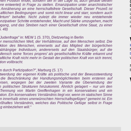
eten Position endet, sondern der in der Lage ist, auch gerade diesen
e entwertet) in Frage zu stellen. Emanzipation unter anarchistischer
 Annäherung an eine herrschaftsfreie Gesellschaft. Dieser Prozeß ist
aftlichen Bedingungen und somit nicht linear und starr, sondern auch
rtum“ behaftet. Nicht zuletzt die immer wieder neu entstehende
anzipativer Schritte entstehender, Macht und Stärke umzugehen, macht
ang, und das Streben nach einer Gesellschaft ohne Staat, zu einer
. 48)
 Judenfrage" in: MEW 1 (S. 370), Dietzverlag in Berlin
er menschlichen Welt, der Verhältnisse, auf den Menschen selbst. Die
ktion des Menschen, einerseits auf das Mitglied der bürgerlichen
abhängige Individuum, andererseits auf den Staatsbürger, auf die
Mensch seine 'forces propres' als gesellschaftliche Kräfte erkannt und
tliche Kraft nicht mehr in Gestalt der politischen Kraft von sich trennt,
ion vollbracht.
 durch Partizipation?", Marburg (S. 17)
werdung der eigenen Kräfte als politische und der Bewusstwerdung
ist die Beschränkung der Handlungsmöglichkeiten beim ersteren auf
weisen, wogegen bei der zweiten Variante die Überwindung der
ten politischen Strukturen hinzukommt. Ähnlich gelagert – nur um den
e Trennung von Martin Greiffenhagen in ein konservatives und ein
ion. Ein konservatives Verständnis liegt vor, wenn im statischen Sinne
n innerhalb eines unerwünschten Herrschaftsgefüges“ gemeint ist. Ein
ßhaftes Verständnis, welches das Politische Gefüge selbst in Frage
g einbeziehen will.“