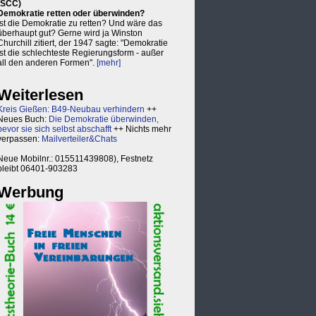
(SCC)
Demokratie retten oder überwinden?
Ist die Demokratie zu retten? Und wäre das
überhaupt gut? Gerne wird ja Winston
Churchill zitiert, der 1947 sagte: "Demokratie
ist die schlechteste Regierungsform - außer
all den anderen Formen".
[mehr]
Weiterlesen
Kreis Gießen: B49-Neubau verhindern
++
Neues Buch:
Die Demokratie überwinden,
bevor sie sich selbst abschafft
++ Nichts mehr
verpassen:
Mailverteiler&Chats
Neue Mobilnr.: 015511439808), Festnetz
bleibt 06401-903283
Werbung