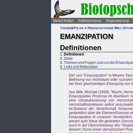
Direct-Action
Antirepression
Organisierung
Theorie&Politik
»
Herrschaftsfreie Welt (Utopi
EMANZIPATION
Definitionen
1.
Definitionen
2.
Zitate
3.
Themen und Fragen zum um die Emanzipat
4.
Links und Materialien
Def. von "Emanzipation" in Meyers Tas
Befreiung von Individuen oder sozialen 
bei ihrer gleichzeitigen Erlangung von
Aus Wilk, Michael (1999): "Macht, Herrs
Emanzipative Prozesse im libertären Si
eine Umstrukturierung von Herrscha
Herrschaftsstrukturen selbst anzuzweife
Ist-Zustand der Gesellschaft hinaus
gedanklich über die Ebenen/Grenzen de
Emanzipation in unserern Verständnis 
wieder aufs Neue die gesetzten Grenzen
auch in der Überschreitung des "Gegeb
diesem Sinne einen dynamischen Proze