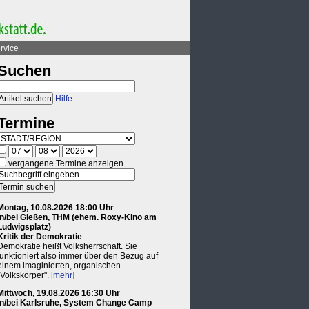
rvice
Suchen
Hilfe
Termine
vergangene Termine anzeigen
Montag, 10.08.2026 18:00 Uhr
in/bei Gießen, THM (ehem. Roxy-Kino am
Ludwigsplatz)
Kritik der Demokratie
Demokratie heißt Volksherrschaft. Sie
funktioniert also immer über den Bezug auf
einem imaginierten, organischen
"Volkskörper".
[mehr]
Mittwoch, 19.08.2026 16:30 Uhr
in/bei Karlsruhe, System Change Camp