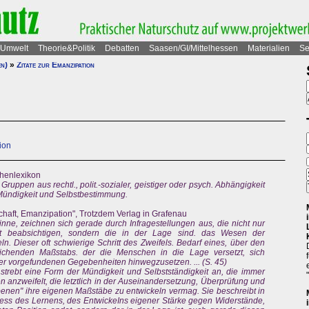
Umwelt
Theorie&Politik
Debatten
Saasen/GI/Mittelhessen
Materialien
Se
en)
»
Zitate zur Emanzipation
ion
chenlexikon
Gruppen aus rechtl., polit.-sozialer, geistiger oder psych. Abhängigkeit
 Mündigkeit und Selbstbestimmung.
chaft, Emanzipation", Trotzdem Verlag in Grafenau
nne, zeichnen sich gerade durch Infragestellungen aus, die nicht nur
ft beabsichtigen, sondern die in der Lage sind. das Wesen der
ln. Dieser oft schwierige Schritt des Zweifels. Bedarf eines, über den
reichenden Maßstabs. der die Menschen in die Lage versetzt, sich
r vorgefundenen Gegebenheiten hinwegzusetzen. ... (S. 45)
strebt eine Form der Mündigkeit und Selbstständigkeit an, die immer
 anzweifelt, die letztlich in der Auseinandersetzung, Überprüfung und
enen" ihre eigenen Maßstäbe zu entwickeln vermag. Sie beschreibt in
ss des Lernens, des EntwickeIns eigener Stärke gegen Widerstände,