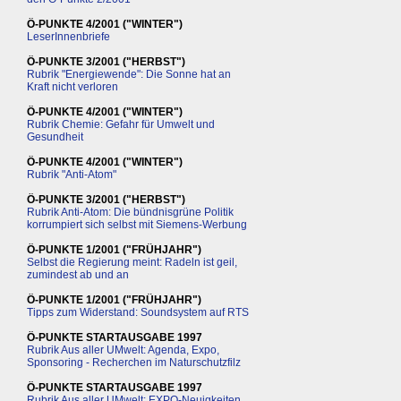
Ö-PUNKTE 4/2001 ("WINTER")
LeserInnenbriefe
Ö-PUNKTE 3/2001 ("HERBST")
Rubrik "Energiewende": Die Sonne hat an
Kraft nicht verloren
Ö-PUNKTE 4/2001 ("WINTER")
Rubrik Chemie: Gefahr für Umwelt und
Gesundheit
Ö-PUNKTE 4/2001 ("WINTER")
Rubrik "Anti-Atom"
Ö-PUNKTE 3/2001 ("HERBST")
Rubrik Anti-Atom: Die bündnisgrüne Politik
korrumpiert sich selbst mit Siemens-Werbung
Ö-PUNKTE 1/2001 ("FRÜHJAHR")
Selbst die Regierung meint: Radeln ist geil,
zumindest ab und an
Ö-PUNKTE 1/2001 ("FRÜHJAHR")
Tipps zum Widerstand: Soundsystem auf RTS
Ö-PUNKTE STARTAUSGABE 1997
Rubrik Aus aller UMwelt: Agenda, Expo,
Sponsoring - Recherchen im Naturschutzfilz
Ö-PUNKTE STARTAUSGABE 1997
Rubrik Aus aller UMwelt: EXPO-Neuigkeiten