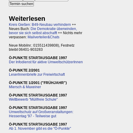
Weiterlesen
Kreis Gießen: B49-Neubau verhindern
++
Neues Buch:
Die Demokratie überwinden,
bevor sie sich selbst abschafft
++ Nichts mehr
verpassen:
Mailverteiler&Chats
Neue Mobilnr.: 015511439808), Festnetz
bleibt 06401-903283
Ö-PUNKTE STARTAUSGABE 1997
Der Infodienst für aktive UmweltschützerInnen
Ö-PUNKTE 2/2001
LeserInnenbriefe zur Freiwirtschaft
Ö-PUNKTE 1/2001 ("FRÜHJAHR")
Miersch & Maxeiner
Ö-PUNKTE STARTAUSGABE 1997
Wettbewerb "Müllfreie Schule"
Ö-PUNKTE STARTAUSGABE 1997
Umweltschutz auf Großveranstaltungen:
Hessentag '97 - Teilweise gut
Ö-PUNKTE STARTAUSGABE 1997
Ab 1. November gibt es die "Ö-Punkte"