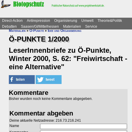
Direct-Action
Antirepression
Organisierung
Umwelt
Theorie&Politik
Debatten
Saasen/GI/Mittelhessen
Materialien
Service
Materialien
»
Ö-Punkte
»
Idee und Organisierung
Ö-PUNKTE 1/2000
LeserInnenbriefe zu Ö-Punkte,
Winter 2000, S. 62: "Freiwirtschaft -
eine Alternative"
Kommentare
Bisher wurden noch keine Kommentare abgegeben.
Kommentar abgeben
Deine aktuelle Netzadresse: 216.73.216.241
Name