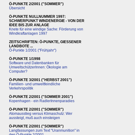
Ö-PUNKTE 2/2001 ("SOMMER")
Übersicht
Ö-PUNKTE NULLNUMMER 1997:
SCHWERPUNKT WINDENERGIE - VON DER
IDEE BIS ZUR ANLAGE
Knete für eine windige Sache: Förderung von
Windkraftanlagen 1997
ZEITSCHRIFTEN: Ö-PUNKTE, GIESSENER
LANDBOTE ...
Ö-Punkte 1/2001 ("Frühjahr")
Ö-PUNKTE 1/1998
Software und Datenbanken für
UmweltschützerInnen: Ökologie am
Computer?
Ö-PUNKTE 3/2001 ("HERBST 2001")
Familien- und umweltfeindliche
Verkehrspolitik
Ö-PUNKTE 2/2001 ("SOMMER 2001")
Kopenhagen - ein RadlerInnenparadies
Ö-PUNKTE 2/2001 ("SOMMER")
Atomausstieg versus Klimaschutz: Wer
aussteigt, muß auch einsteigen
Ö-PUNKTE 2/2001 ("SOMMER")
Langfassungen zum Text "Uranmunition" in
den Ö-Punkte 2/2001