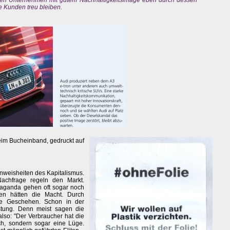
en Unternehmen mit gutem Nachhaltigkeitsimage eben durch dessen
e Kunden treu bleiben.
beim Bucheinband, gedruckt auf
enweisheiten des Kapitalismus.
achfrage regeln den Markt.
paganda gehen oft sogar noch
nen hätten die Macht. Durch
che Geschehen. Schon in der
stung. Denn meist sagen die
lso: "Der Verbraucher hat die
ich, sondern sogar eine Lüge.