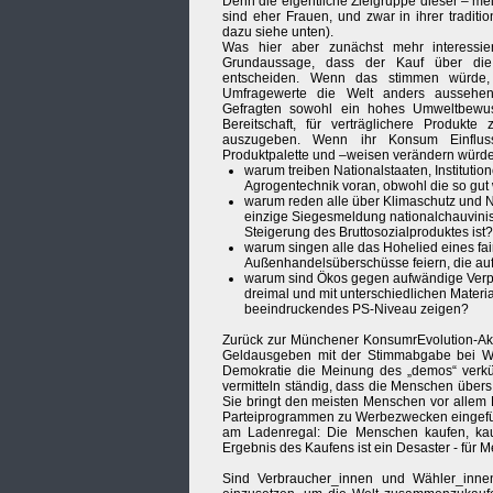
Denn die eigentliche Zielgruppe dieser – mei
sind eher Frauen, und zwar in ihrer traditio
dazu siehe unten).
Was hier aber zunächst mehr interessier
Grundaussage, dass der Kauf über die
entscheiden. Wenn das stimmen würde, 
Umfragewerte die Welt anders aussehe
Gefragten sowohl ein hohes Umweltbewus
Bereitschaft, für verträglichere Produkt
auszugeben. Wenn ihr Konsum Einflus
Produktpalette und –weisen verändern würd
warum treiben Nationalstaaten, Instituti
Agrogentechnik voran, obwohl die so gut
warum reden alle über Klimaschutz und N
einzige Siegesmeldung nationalchauvinist
Steigerung des Bruttosozialproduktes ist?
warum singen alle das Hohelied eines fa
Außenhandelsüberschüsse feiern, die auf
warum sind Ökos gegen aufwändige Verpac
dreimal und mit unterschiedlichen Materi
beeindruckendes PS-Niveau zeigen?
Zurück zur Münchener KonsumrEvolution-Akti
Geldausgeben mit der Stimmabgabe bei Wahl
Demokratie die Meinung des „demos“ verkü
vermitteln ständig, dass die Menschen übers
Sie bringt den meisten Menschen vor allem P
Parteiprogrammen zu Werbezwecken eingefüg
am Ladenregal: Die Menschen kaufen, kau
Ergebnis des Kaufens ist ein Desaster - für
Sind Verbraucher_innen und Wähler_innen