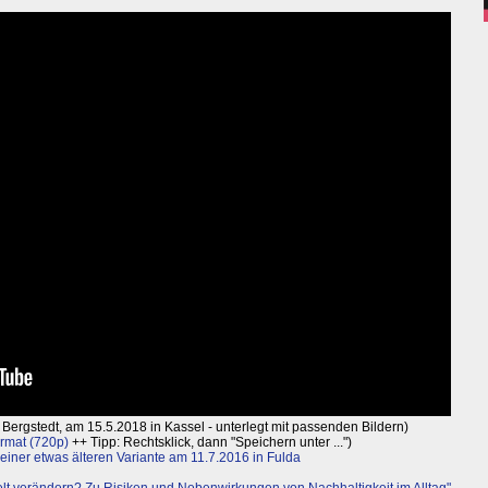
g Bergstedt, am 15.5.2018 in Kassel - unterlegt mit passenden Bildern)
rmat (720p)
++ Tipp: Rechtsklick, dann "Speichern unter ...")
t einer etwas älteren Variante am 11.7.2016 in Fulda