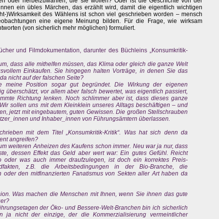
 oder herbeizuwählen, die sie wollen? Oder ist die Geschichte von der
nen ein übles Märchen, das erzählt wird, damit die eigentlich wichtigen
cht-)Wirksamkeit des Wählens ist schon viel geschrieben worden – mensch
bachtungen eine eigene Meinung bilden. Für die Frage, wie wirksam
worten (von sicherlich mehr möglichen) formuliert.
r Bücher und Filmdokumentation, darunter des Büchleins „Konsumkritik-
um, dass alle mithelfen müssen, das Klima oder gleich die ganze Welt
gsvollem Einkaufen. Sie hingegen halten Vorträge, in denen Sie das
da nicht auf der falschen Seite?
nde meine Position sogar gut begründet. Die Wirkung der eigenen
 überschätzt, vor allem aber falsch bewertet, was eigentlich passiert,
mmte Richtung lenken. Noch schlimmer aber ist, dass dieses ganze
Wir sollen uns mit dem Kleinklein unseres Alltags beschäftigen – und
eren, jetzt mit eingebautem, guten Gewissen. Die großen Stellschrauben
esitzer_innen und Inhaber_innen von Führungsämtern überlassen.
rieben mit dem Titel „Konsumkritik-Kritik“. Was hat sich denn da
ent angreifen?
 zum weiteren Anheizen des Kaufens schon immer. Neu war ja nur, dass
ste, dessen Effekt das Geld aber wert war: Ein gutes Gefühl. Reicht
 oder was auch immer draufzulegen, ist doch ein korrektes Preis-
undfakten, z.B. die Arbeitsbedingungen in der Bio-Branche, die
en oder den mitfinanzierten Fanatismus von Sekten aller Art haben da
lusion. Was machen die Menschen mit Ihnen, wenn Sie ihnen das gute
uer?
 Führungsetagen der Öko- und Bessere-Welt-Branchen bin ich sicherlich
n ja nicht der einzige, der die Kommerzialisierung vermeintlicher