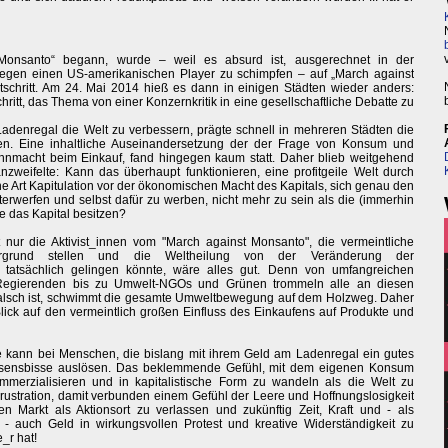
nsanto“ begann, wurde – weil es absurd ist, ausgerechnet in der
egen einen US-amerikanischen Player zu schimpfen – auf „March against
tschritt. Am 24. Mai 2014 hieß es dann in einigen Städten wieder anders:
ritt, das Thema von einer Konzernkritik in eine gesellschaftliche Debatte zu
denregal die Welt zu verbessern, prägte schnell in mehreren Städten die
ngen. Eine inhaltliche Auseinandersetzung der der Frage von Konsum und
hnmacht beim Einkauf, fand hingegen kaum statt. Daher blieb weitgehend
weifelte: Kann das überhaupt funktionieren, eine profitgeile Welt durch
ne Art Kapitulation vor der ökonomischen Macht des Kapitals, sich genau den
nterwerfen und selbst dafür zu werben, nicht mehr zu sein als die (immerhin
e das Kapital besitzen?
 nur die Aktivist_innen vom "March against Monsanto", die vermeintliche
ergrund stellen und die Weltheilung von der Veränderung der
atsächlich gelingen könnte, wäre alles gut. Denn von umfangreichen
 Regierenden bis zu Umwelt-NGOs und Grünen trommeln alle an diesen
alsch ist, schwimmt die gesamte Umweltbewegung auf dem Holzweg. Daher
 Blick auf den vermeintlich großen Einfluss des Einkaufens auf Produkte und
 kann bei Menschen, die bislang mit ihrem Geld am Ladenregal ein gutes
issensbisse auslösen. Das beklemmende Gefühl, mit dem eigenen Konsum
mmerzialisieren und in kapitalistische Form zu wandeln als die Welt zu
rustration, damit verbunden einem Gefühl der Leere und Hoffnungslosigkeit
n Markt als Aktionsort zu verlassen und zukünftig Zeit, Kraft und - als
el - auch Geld in wirkungsvollen Protest und kreative Widerständigkeit zu
e_r hat!