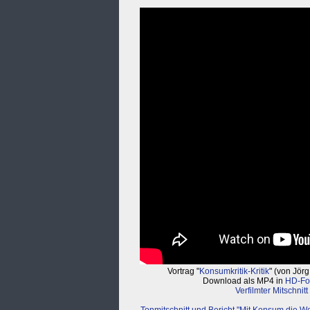
Vortrag "
Konsumkritik-Kritik
" (von Jör
Download als MP4 in
HD-Fo
Verfilmter Mitschnit