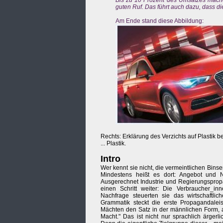
Bis zu 10 Prozent des Umsatzes mach
guten Ruf. Das führt auch dazu, dass di
Am Ende stand diese Abbildung:
Rechts: Erklärung des Verzichts auf Plastik 
... Plastik.
Intro
Wer kennt sie nicht, die vermeintlichen Bins
Mindestens heißt es dort: Angebot und N
Ausgerechnet Industrie und Regierungspro
einen Schritt weiter: Die Verbraucher_in
Nachfrage steuerten sie das wirtschaftli
Grammatik steckt die erste Propagandalei
Mächten den Satz in der männlichen Form, a
Macht." Das ist nicht nur sprachlich ärgerl