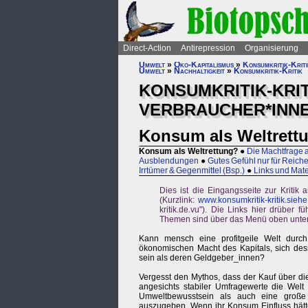
Direct-Action
Antirepression
Organisierung
Umwelt
»
Öko-Kapitalismus
»
Konsumkritik-Kriti
Umwelt
»
Nachhaltigkeit
»
Konsumkritik-Kritik
KONSUMKRITIK-KRIT
VERBRAUCHER*INN
Konsum als Weltrett
Konsum als Weltrettung?
●
Die Machtfrage
Ausblendungen
●
Gutes Gefühl nur für Reich
Irrtümer & Gegenmittel (Bsp.)
●
Links und Mate
Dies ist die Eingangsseite zur Kritik
(Kurzlink:
www.konsumkritik-kritik.siehe
kritik.de.vu"). Die Links hier drüber
Themen sind über das Menü oben unter 
Kann mensch eine profitgeile Welt durch
ökonomischen Macht des Kapitals, sich dess
sein als deren Geldgeber_innen?
Vergesst den Mythos, dass der Kauf über d
angesichts stabiler Umfragewerte die Wel
Umweltbewusstsein als auch eine große B
auszugeben. Wenn ihr Konsum Einfluss hätte