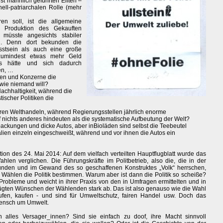
st männlich geführten Eliten –
nell-patriarchalen Rolle (mehr
en soll, ist die allgemeine
 Produktion des Gekauften
müsste angesichts stabiler
n. Denn dort bekunden die
stsein als auch eine große
e zumindest etwas mehr Geld
s hätte und sich dadurch
en, …
onen und Konzerne die
 wie niemand will?
achhaltigkeit, während die
ischer Politiken die
iren Welthandeln, während Regierungsstellen jährlich enorme
 nichts anderes hindeuten als die systematische Aufbeutung der Welt?
kungen und dicke Autos, aber inBioläden sind selbst die Teebeutel
alien einzeln eingeschweißt, während und vor ihnen die Autos ein
on des 24. Mai 2014: Auf dem vielfach verteilten Hauptflugblatt wurde das
en verglichen. Die Führungskräfte im Politbetrieb, also die, die in der
nden und im Gewand des so geschaffenen Konstruktes „Volk“ herrschen,
 Wählen die Politik bestimmen. Warum aber ist dann die Politik so scheiße?
robleme und weicht in ihrer Praxis von den in Umfragen ermittelten und in
ten Wünschen der Wählenden stark ab. Das ist also genauso wie die Wahl
fen, kaufen - und sind für Umweltschutz, fairen Handel usw. Doch das
 Mensch um Umwelt.
 alles Versager_innen? Sind sie einfach zu doof, ihre Macht sinnvoll