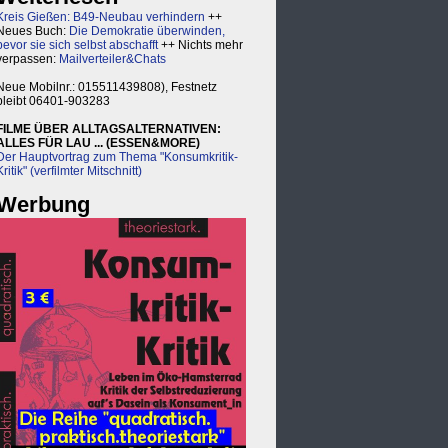
Kreis Gießen: B49-Neubau verhindern
++
Neues Buch:
Die Demokratie überwinden,
bevor sie sich selbst abschafft
++ Nichts mehr
verpassen:
Mailverteiler&Chats
Neue Mobilnr.: 015511439808), Festnetz
bleibt 06401-903283
FILME ÜBER ALLTAGSALTERNATIVEN:
ALLES FÜR LAU ... (ESSEN&MORE)
Der Hauptvortrag zum Thema "Konsumkritik-
Kritik" (verfilmter Mitschnitt)
Werbung