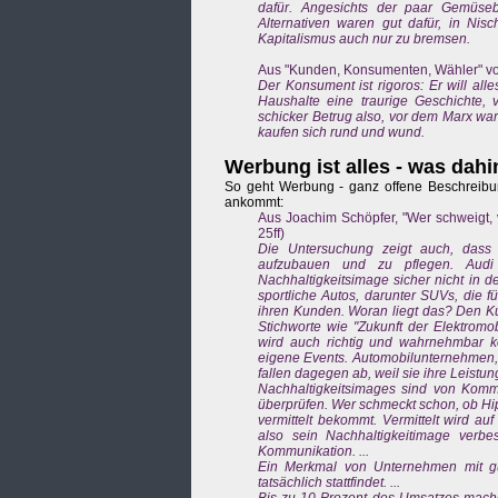
dafür. Angesichts der paar Gemüseb
Alternativen waren gut dafür, in Nis
Kapitalismus auch nur zu bremsen.
Aus "Kunden, Konsumenten, Wähler" von
Der Konsument ist rigoros: Er will alle
Haushalte eine traurige Geschichte, 
schicker Betrug also, vor dem Marx war
kaufen sich rund und wund.
Werbung ist alles - was dahi
So geht Werbung - ganz offene Beschreibu
ankommt:
Aus Joachim Schöpfer, "Wer schweigt, v
25ff)
Die Untersuchung zeigt auch, dass 
aufzubauen und zu pflegen. Audi
Nachhaltigkeitsimage sicher nicht in 
sportliche Autos, darunter SUVs, die 
ihren Kunden. Woran liegt das? Den Ku
Stichworte wie "Zukunft der Elektromob
wird auch richtig und wahrnehmbar 
eigene Events. Automobilunternehmen, di
fallen dagegen ab, weil sie ihre Leistunge
Nachhaltigkeitsimages sind von Kommu
überprüfen. Wer schmeckt schon, ob Hip
vermittelt bekommt. Vermittelt wird a
also sein Nachhaltigkeitimage verbes
Kommunikation. ...
Ein Merkmal von Unternehmen mit gut
tatsächlich stattfindet. ...