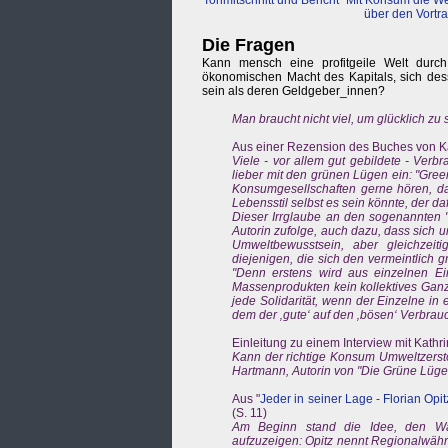
Tonmitschnitt und Bericht "Mit Konsum die W
über den Vortra
Die Fragen
Kann mensch eine profitgeile Welt durch
ökonomischen Macht des Kapitals, sich dess
sein als deren Geldgeber_innen?
Man braucht nicht viel, um glücklich zu 
Aus einer Rezension des Buches von Ka
Viele - vor allem gut gebildete - Verb
lieber mit den grünen Lügen ein: "Gree
Konsumgesellschaften gerne hören, das
Lebensstil selbst es sein könnte, der da
Dieser Irrglaube an den sogenannten "
Autorin zufolge, auch dazu, dass sich u
Umweltbewusstsein, aber gleichzei
diejenigen, die sich den vermeintlich gr
"Denn erstens wird aus einzelnen Ei
Massenprodukten kein kollektives Ganz
jede Solidarität, wenn der Einzelne i
dem der ‚gute‘ auf den ‚bösen‘ Verbrau
Einleitung zu einem Interview mit Kathr
Kann der richtige Konsum Umweltzerst
Hartmann, Autorin von "Die Grüne Lüge"
Aus "
Jeder in seiner Lage - Florian Opi
(S. 11)
Am Beginn stand die Idee, den Wac
aufzuzeigen: Opitz nennt Regionalwähr