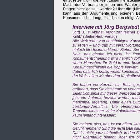
einzusetzen, um die Welt zusammenzukaufen
Macht der Verbraucher_innen und Wähler_in
Fragen nicht gestellt werden? Über die (Ni
kann aus den Argumente und eigenen Beo
Konsumentscheidungen sind, seien einige Ant
Interview mit Jörg Bergstedt
Jörg B. ist Aktivist, Autor zahlreiche
Kritik“ (SeitenHieb-Verlag)
Alle Welt redet von nachhaltigem Kons
zu retten – und das mit verantwortun
einfach für Unsinn erklären. Stehen Sie 
Nein, das glaube ich nicht. Ich fi
Konsumentscheidung wird nämlich völlig
wenn Menschen ihr Geld in eine besti
Konsumgeschwafel die Köpfe verwirrt. 
dabei natürlich kräftig weiter konsumi
der Welt sollen wir aber den Kapitalb
Sie haben vor Kurzem ein Buch gesch
geändert, dass Sie das heute so vehem
Eigentlich stinkt mir dieser Werbegag
jetzt ein Aufpreis bezahlt werden mus
manchmal tagelang. Dafür einen Euro
Leistungs-Verhältnis. Die Hintergr
Transportkilometer vieler Kolonialwar
kaum jemand interessiert.
Sie meinen also, das ist vor allem Il
Gefühl nehmen? Sind die nicht total sa
Das ist nicht ganz einheitlich. In den
nicht übermäßig beliebt. Aber ich bi