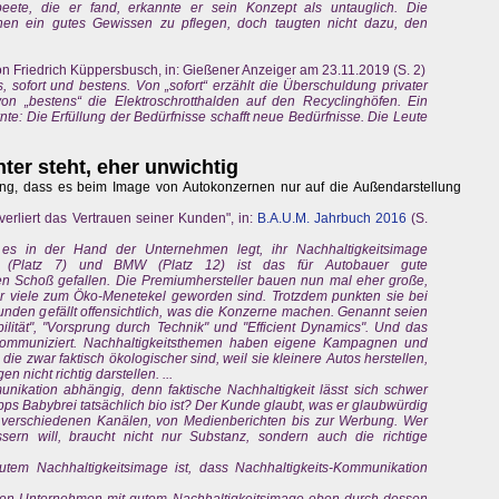
eete, die er fand, erkannte er sein Konzept als untauglich. Die
chen ein gutes Gewissen zu pflegen, doch taugten nicht dazu, den
 Friedrich Küppersbusch, in: Gießener Anzeiger am 23.11.2019 (S. 2)
s, sofort und bestens. Von „sofort“ erzählt die Überschuldung privater
von „bestens“ die Elektroschrotthalden auf den Recyclinghöfen. Ein
nte: Die Erfüllung der Bedürfnisse schafft neue Bedürfnisse. Die Leute
nter steht, eher unwichtig
ng, dass es beim Image von Autokonzernen nur auf die Außendarstellung
erliert das Vertrauen seiner Kunden", in:
B.A.U.M. Jahrbuch 2016
(S.
es in der Hand der Unternehmen legt, ihr Nachhaltigkeitsimage
 (Platz 7) und BMW (Platz 12) ist das für Autobauer gute
den Schoß gefallen. Die Premiumhersteller bauen nun mal eher große,
für viele zum Öko-Menetekel geworden sind. Trotzdem punkten sie bei
nden gefällt offensichtlich, was die Konzerne machen. Genannt seien
ilität", "Vorsprung durch Technik" und "Efficient Dynamics". Und das
kommuniziert. Nachhaltigkeitsthemen haben eigene Kampagnen und
e zwar faktisch ökologischer sind, weil sie kleinere Autos herstellen,
n nicht richtig darstellen. ...
nikation abhängig, denn faktische Nachhaltigkeit lässt sich schwer
ps Babybrei tatsächlich bio ist? Der Kunde glaubt, was er glaubwürdig
uf verschiedenen Kanälen, von Medienberichten bis zur Werbung. Wer
sern will, braucht nicht nur Substanz, sondern auch die richtige
em Nachhaltigkeitsimage ist, dass Nachhaltigkeits-Kommunikation