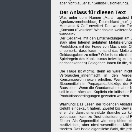
aber nicht (außer zur Selbst-Illusionierung).
Der Anlass für diesen Text
Was unter dem Namen „March against Mo
Agrokonzernehochburg Deutschland „nur“ g
Monsanto & Co.“ erweitert. Das war ein For
„Konsum-rEvolution“. War das ein weiterer Sch
wandeln?
Der Gedanke, mit den Entscheidungen am La
stark über Internet geführten Mobilisieru
Produktion, mit der Frage von Macht udn O
unbemerkt, dass kaum jemand das Motto anz
Geldausgaben zu retten? Oder ist es nicht ei
Spielregeln des Kapitalismus freiwillig zu u
nachdenkenden) Geldgeber_innen für die, di
Die Frage ist wichtig, denn es waren nicht
Verbraucher_innenmacht in den Vord
Konsumgewohnheiten erhoffen. Wenn das t
Steuermitteln in Propagandafeldzüge der
Baustellen. Wenn die Grundannahme aber f
soll in den nächsten Kapiteln ein kritischer
Produktionsbedingungen geworfen werden.
Warnung!
Das Lesen der folgenden Absätze
Gefühl eingekauft haben, Zweifel bis Gew
eher die damit unterstützte Branche zu ko
verbessern, kann zu Desillusionierung und F
führen. Als Gegenmittel wird empfohlen, de
zusätzliches, aber nicht wesentliches Mitt
stecken. Das ist die eigentliche Wahl, die jed