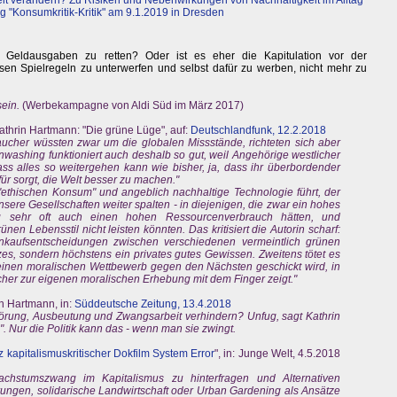
elt verändern? Zu Risiken und Nebenwirkungen von Nachhaltigkeit im Alltag"
g "Konsumkritik-Kritik" am 9.1.2019 in Dresden
 Geldausgaben zu retten? Oder ist es eher die Kapitulation vor der
en Spielregeln zu unterwerfen und selbst dafür zu werben, nicht mehr zu
sein.
(Werbekampagne von Aldi Süd im März 2017)
thrin Hartmann: "Die grüne Lüge", auf:
Deutschlandfunk, 12.2.2018
raucher wüssten zwar um die globalen Missstände, richteten sich aber
nwashing funktioniert auch deshalb so gut, weil Angehörige westlicher
s alles so weitergehen kann wie bisher, ja, dass ihr überbordender
für sorgt, die Welt besser zu machen."
ethischen Konsum" und angeblich nachhaltige Technologie führt, der
nsere Gesellschaften weiter spalten - in diejenigen, die zwar ein hohes
tig sehr oft auch einen hohen Ressourcenverbrauch hätten, und
ünen Lebensstil nicht leisten könnten. Das kritisiert die Autorin scharf:
nkaufsentscheidungen zwischen verschiedenen vermeintlich grünen
es, sondern höchstens ein privates gutes Gewissen. Zweitens tötet es
n einen moralischen Wettbewerb gegen den Nächsten geschickt wird, in
cher zur eigenen moralischen Erhebung mit dem Finger zeigt."
in Hartmann, in:
Süddeutsche Zeitung, 13.4.2018
örung, Ausbeutung und Zwangsarbeit verhindern? Unfug, sagt Kathrin
. Nur die Politik kann das - wenn man sie zwingt.
tz kapitalismuskritischer Dokfilm System Error
", in: Junge Welt, 4.5.2018
hstumszwang im Kapitalismus zu hinterfragen und Alternativen
ungen, solidarische Landwirtschaft oder Urban Gardening als Ansätze