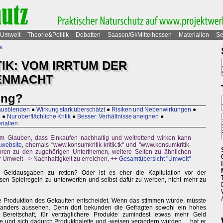
Umwelt
Theorie&Politik
Debatten
Saasen/GI/Mittelhessen
Materialien
Se
k
IK: VOM IRRTUM DER
ENMACHT
ung?
 ausblenden
●
Wirkung stark überschätzt
●
Risiken und Nebenwirkungen
●
e
●
Nur oberflächliche Kritik
●
Besser: Verhältnisse aneignen
●
rialien
 am Glauben, dass Einkaufen nachhaltig und weltrettend wirken kann
.website
, ehemals "www.konsumkritik-kritik.tk" und "www.konsumkritik-
 führen zu den zugehörigen Unterthemen, weitere Seiten zu ähnlichen
Umwelt --> Nachhaltigkeit zu erreichen. ++
Gesamtübersicht "Umwelt"
 Geldausgaben zu retten? Oder ist es eher die Kapitulation vor der
en Spielregeln zu unterwerfen und selbst dafür zu werben, nicht mehr zu
ie Produktion des Gekauften entscheidet. Wenn das stimmen würde, müsste
t anders aussehen. Denn dort bekunden die Gefragten sowohl ein hohes
ereitschaft, für verträglichere Produkte zumindest etwas mehr Geld
 und sich dadurch Produktpalette und -weisen verändern würden ... hat er