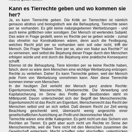
Kann es Tierrechte geben und wo kommen sie
her?
Ja, es kann Tierrechte geben. Die Kritik an Tierrechten ist nämlich
genauso abstrus und biologistisch wie die Behauptung, Tierrechte seien
per se vorhanden. Es gibt keine naturgegebenen Wertsetzungen - und
auch keine göttlichen oder sonstigen. Der Mensch ist wertendes Subjekt.
Das wäre in Frage gestellt, wenn es Rechte per se geben würde - zumal
das ohnehin nur Konstruktionen wären, denn auch die Festlegung,
welches Recht jetzt per so vorhanden sein soll oder nicht, trifft der
Mensch. Die Frage "Haben Tiere per se, also von Natur aus Rechte?" ist
zu verneinen, weil selbst die Bejahung dieser Frage durch den Menschen
erfolgen würde und erst durch die Bejahung eine praktische Konsequenz
schafft.
Ebenso ist die Behauptung, Tiere könnten per se keine Rechte haben,
falsch, denn so wäre dem Menschen eine wichtige Wertsetzung entzogen:
Rechte zu verleihen. Daher: Es kann Tierrechte geben, weil der Mensch
jede Form von Wertsetzung vornehmen kann. Aber diese Tierrechte
kommen immer vom Menschen.
In der heutigen Zeit verleiht der Mensch ganz andere Rechte:
Eigentumsrechte, Wasserrechte, Urheberrechte. Die Verwertung und
Kapitalsicherung im Sinne des Profits der Besitzenden steht im
Mittelpunkt. Davon unterscheidet sich der Begriff der Menschenrechte.
Eigentumsrecht ist das Recht am Eigentum, Menschenrecht das Recht der
Menschen selbst und an sich selbst. Daß diesem Recht zur Zeit wenig
Beachtung geschenkt wird, überrascht wenig angesichts einer
gesellschaftlichen Ausrichtung an Profit und ökonomischer Macht.
Tierrechte wären eine dritte Kategorien. Es geht nicht um das Sichern von
Rechten an Tieren. Es geht aber auch nicht um Rechte im Sinne der
Menschenrechte, weil die Tiere nicht mit den Menschen zusammen die
Gesellschaft entwickeln, Macht schaffen oder abschaffen, unterdrücken