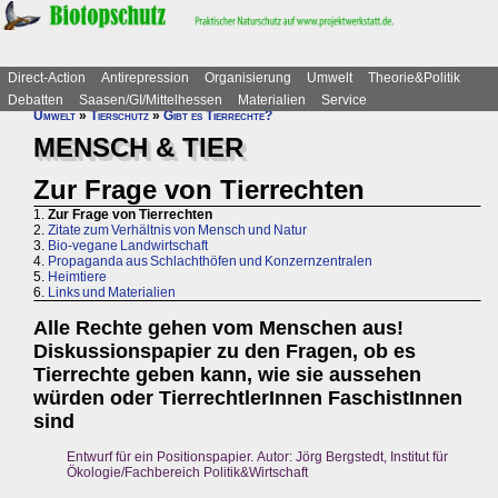
Direct-Action
Antirepression
Organisierung
Umwelt
Theorie&Politik
Debatten
Saasen/GI/Mittelhessen
Materialien
Service
Umwelt
»
Tierschutz
»
Gibt es Tierrechte?
MENSCH & TIER
Zur Frage von Tierrechten
1.
Zur Frage von Tierrechten
2.
Zitate zum Verhältnis von Mensch und Natur
3.
Bio-vegane Landwirtschaft
4.
Propaganda aus Schlachthöfen und Konzernzentralen
5.
Heimtiere
6.
Links und Materialien
Alle Rechte gehen vom Menschen aus!
Diskussionspapier zu den Fragen, ob es
Tierrechte geben kann, wie sie aussehen
würden oder TierrechtlerInnen FaschistInnen
sind
Entwurf für ein Positionspapier. Autor: Jörg Bergstedt, Institut für
Ökologie/Fachbereich Politik&Wirtschaft