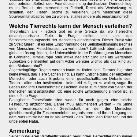
oder befreien, Selbst- oder Fremdbestimmung durchsetzen. Dennoch liegt
es im Bereich der menschlichen Freiheit, Recht als Wertsetzung zu
schaffen, den Tieren Rechte zu verleihen. Dem Menschen diese
Souveränität absprechen zu wollen, ist alles andere als emanzipatorisch.
Welche Tierrechte kann der Mensch verleihen?
Theoretisch alle - jedoch gibt es eine Grenze da, wo Tierrechte
emanzipatorische Ziele in Frage stellen, d.h. also das
Selbstbestimmungsrecht der Menschen einschränken. Dieser Punkt wird
zu Streit führen. Ist es eine Einschränkung des Selbstbestimmungsrechtes
von Menschen, Fleischkonsum zu verhindern? Läßt sich überhaupt eine
globale Lösung finden, die Unterschiede in der Ernährung von Menschen
in Grönland, Mitteleuropa oder Afrika negiert? Sind uns als wertenden
Subjekten die Insekten auf dem Acker weniger wichtig als das Rind auf
dem Biobauernhof?
Allgemeingültige Regeln werden kaum zu finden sein. Daraus folgt aber
keineswegs, daß Tiere Sachen sind. Es kann Entscheidung der einzelnen
Menschen oder auch Ergebnis einer gesellschaftlichen Debatte sein,
Tieren - allen oder bestimmten - kein Leid zufügen zu wollen, sogar ihr
Leben und ihre Unversehrheit zu achten, diese zumindest von Seiten der
Menschen nicht anzutasten. Ob eine solche Entscheidung sinnvoll ist, ist
eine offene Frage.
Biologische Tatbestände sind weder für noch gegen eine solche
Festlegung anzubringen. Daher muß argumentiert werden - im Sinne
einer emanzipatorischen Gesellschaft, in der die Menschen
gleichberechtigt ihr Zusammenleben organisieren und ihren Umgang mit
dem, was um sie herum ist als Umwelt - den Tieren, den Pflanzen und der
unbelebten Natur.
Anmerkung
Selbst in neueren Veröffentlichungen begründen TierrechtlerInnen immer