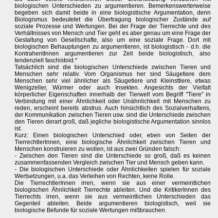
biologischen Unterschieden zu argumentieren. Bemerkenswerterweise
begeben sich damit beide in eine biologistische Argumentation, denn
Biologismus bedeutetet die Übertragung biologischer Zustände auf
soziale Prozesse und Wertungen. Bei der Frage der Tierrechte und des
Verhältnisses von Mensch und Tier geht es aber genau um eine Frage der
Gestaltung von Gesellschafte, also um eine soziale Frage. Dort mit
biologischen Behauptungen zu argumentieren, ist biologistisch - d.h. die
KontrahentInnen argumentieren zur Zeit beide biologistisch, also
tendenziell faschistoid.*
Tatsächlich sind die biologischen Unterschiede zwischen Tieren und
Menschen sehr relativ. Vom Organismus her sind Säugetiere dem
Menschen sehr viel ähnlicher als Säugetiere und Kleinsttiere, etwas
Wenigzeller, Würmer oder auch Insekten. Angesichts der Vielfalt
körperlicher Eigenschaften innerhalb der Tierwelt vom Begriff "Tiere" in
Verbindung mit einer Ähnlichkeit oder Unähnlichkeit mit Menschen zu
reden, erscheint bereits abstrus. Auch hinsichtlich des Sozialverhaltens,
der Kommunikation zwischen Tieren usw. sind die Unterschiede zwischen
den Tieren derart groß, daß jegliche biologistische Argumentation sinnlos
ist.
Kurz: Einen biologischen Unterschied oder, eben von Seiten der
TierrechtlerInnen, eine biologische Ähnlichkeit zwischen Tieren und
Menschen konstruieren zu wollen, ist aus zwei Gründen falsch:
- Zwischen den Tieren sind die Unterschiede so groß, daß es keinen
zusammenfassenden Vergleich zwischen Tier und Mensch geben kann.
- Die biologischen Unterschiede oder Ähnlichkeiten spielen für soziale
Wertsetzungen, u.a. das Verleihen von Rechten, keine Rolle.
Die TierrechtlerInnen irren, wenn sie aus einer vermeintlichen
biologischen Ähnlichkeit Tierrechte ableiten. Und die KritikerInnen des
Tierrechts irren, wenn sie aus vermeintlichen Unterschieden das
Gegenteil ableiten. Beide argumentieren biologistisch, weil sie
biologische Befunde für soziale Wertungen mißbrauchen.