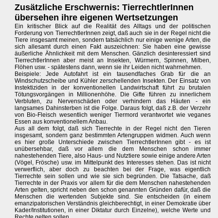
Zusätzliche Erschwernis: TierrechtlerInnen
übersehen ihre eigenen Wertsetzungen
Ein kritischer Blick auf die Realität des Alltags und der politischen
Forderung von TierrechtlerInnen zeigt, daß auch sie in der Regel nicht die
Tiere insgesamt meinen, sondern tatsächlich nur einige wenige Arten, die
sich allesamt durch einen Fakt auszeichnen: Sie haben eine gewisse
äußerliche Ähnlichkeit mit dem Menschen. Gänzlich desinteressiert sind
TierrechtlerInnen aber meist an Insekten, Würmern, Spinnen, Milben,
Flöhen usw. - spätestens dann, wenn sie ihr Leiden nicht wahrnehmen.
Beispiele: Jede Autofahrt ist ein tausendfaches Grab für die an
Windschutzscheibe und Kühler zerschellenden Insekten. Der Einsatz von
Instektiziden in der konventionellen Landwirtschaft führt zu brutalen
Tötungsvorgängen in Millionenhöhe. Die Gifte führen zu innerlichem
Verbluten, zu Nervenschäden oder verhindern das Häuten - ein
langsames Dahinsterben ist die Folge. Daraus folgt, daß z.B. der Verzehr
von Bio-Fleisch wesentlich weniger Tiermord verantwortet wie veganes
Essen aus konventionellem Anbau.
Aus all dem folgt, daß sich Tierrechte in der Regel nicht den Tieren
insgesamt, sondern ganz bestimmten Artengruppen widmen. Auch wenn
es hier große Unterschiede zwischen TierrechtlerInnen gibt - es ist
unübersehbar, daß vor allem die dem Menschen schon immer
nahestehenden Tiere, also Haus- und Nutztiere sowie einige andere Arten
(Vögel, Frösche) usw. im Mittelpunkt des Interesses stehen. Das ist nicht
verwerflich, aber doch zu beachten bei der Frage, was eigentlich
Tierrechte sein sollen und wie sie sich begründen. Die Tatsache, daß
Tierrechte in der Praxis vor allem für die dem Menschen nahestehenden
Arten gelten, spricht neben den schon genannten Gründen dafür, daß die
Menschen die wertenden Subjekte sind. Sie entscheiden (in einem
emanzipatorischen Verständnis gleichberechtigt, in einer Demokratie über
Kader/Institutionen, in einer Diktatur durch Einzelne), welche Werte und
Rechte gelten sollen.