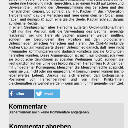
wieder ihre Forderung nach Tierrechten, also einem Recht auf Leben und
Unversehrtheit, anhand der Übereinstimmung des tierischen und des
menschlichen Körpers. So schreibt z.B. H.F. Kaplan im Buch "Operation
Tierbefreitung", daß die Menschen und Tiere einen gleichen Organismus
haben und deshalb (!) auch eine gleiche Seele. Kaplan schließt daraus
auf gleiche Rechte.
In einem Streitgespräch über Tierrechte äußerten Ökoli-FunktionärInnen
nicht nur ihre Position, daß die Verwendung des Begriffs Tierrechte
faschistisch sei und Tiere als Sachen angesehen werden müßten,
sondern sie begründeten ihre Position mit den biologischen
Unterschieden zwischen Menschen und Tieren. Die Ökoli-Mitwirkende
Andrea Capitain konstruierte diesen Unterschied danach, daß Tiere nicht
miteinander kommunizieren und dadurch komplexe soziale Ordnungen
herstellen könnten. Diese Argumentation ist nicht nur biologistisch (weil
sie biologische Grundlagen zu sozialen Wertungen nutzt), sondern sie
liegt gänzlich auf der Linie des biologistischen Tierrechtlers P. Singer, der
mit umgedrehter Konsequenz Menschen die Menschenrechte abspricht,
wenn sie u.a. nicht oder nur eingeschränkt kommunizieren können (nicht-
lebenswertes Leben). Daraus läßt sich ersehen, daß biologistische
Positionen von TierrechtlerInnen und von ihren KritikerInnen
gleichermaßen verwendet werden - wenn auch nur mit gegenteiligem Ziel.
Kommentare
Bisher wurden noch keine Kommentare abgegeben.
Kommentar abgeben