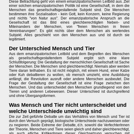
Diese Betrachtung geht von einem emanzipatorischeren Leitbild aus. Ziel
einer solchen emanzipatorischen Politik ist eine Gesellschaft, in dem die
Menschen das gesellschaftsgestaltende Subjekt sind. Die Menschen
bestimmen ihre Sozialisation - kein Gott, kein Konzern, keine Regierung
und nichts "von Natur aus". Der emanzipatorische Anspruch an die
Gesellschaft ist das Bild eines gleichberechtigten Neben- und
Miteinanders der Menschen, von "freien Menschen in freien
Vereinbarungen". Es gibt nichts über dem Menschen als wertendes
Subjekt. Alles geschieht von den Menschen aus und ist durch sie
legitimiert.
Der Unterschied Mensch und Tier
Aus dem emanzipatorischen Leitbild und dem Begreifen des Menschen
als gesellschaftsgestaltendem Subjekt ergibt sich eine klare
Schlußfolgerung: Die Gestaltung der menschlichen Gesellschaft ist Sache
der Menschen. Die Menschen sind gleichberechtigt. Niemals aber werden
Tiere daran teilhaben. Es ist nicht möglich, mit einem Hund, einer Katze
oder Kuh debattieren zu wollen, ob mensch umzieht, eine Ausbildung
anfängt, die Revolution ausruft oder andere Menschen ausbeutet. Die
Frage der Gestaltung der Gesellschaft ist eine Frage zwischen den
Menschen. Und das unterscheidet den Menschen grundlegend von den
Tieren und anderen Lebewesen. Dieser Unterschied ist durchgreifend
und ohne Übergangsformen.
Was Mensch und Tier nicht unterscheidet und
welche Unterschiede unwichtig sind
Die zur Zeit geführte Debatte um das Verhältnis von Mensch und Tier ist
durch den Versuch geprägt, biologische Unterschiede nachzuweisen oder
zu negieren. Beide Extreme der Debatte, d.h. sowohl die VerfechterInnen
der Theorie, Menschen und Tiere seien gleich und daher gleichberechtigt,
als auch etliche KritikerInnen dieser Gleichsetzung versuchen mit