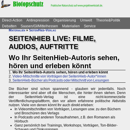
Direct-Action
Antirepression
Organisierung
Umwelt
Theorie&Politik
Debatten
Saasen/GI/Mittelhessen
Materialien
Service
Materialien
»
SeitenHieb-Verlag
SEITENHIEB LIVE: FILME,
AUDIOS, AUFTRITTE
Wo Ihr SeitenHieb-Autoris sehen,
hören und erleben könnt
1.
Wo Ihr SeitenHieb-Autoris sehen, hören und erleben könnt
2.
Video-Mitschnitte von Vorträgen der SeitenHieb-Autor*innen
3.
SeitenHieb-Bücher als Podcasts oder Mitschnitt von Lesungen
Die Bücher sind schon spannend - glauben wir jedenfalls. Noch
interessanter sind aber oft die Menschen, die hinter ihnen stehen. Denn
der SeitenHieb-Verlag ist eine nicht-kommerzielle
Veröffentlichungsplattform, den vor allem erfahrene politische Aktivistis
nutzen. Viele von denen könnt Ihr auch direkt erleben:
In Videomitschnitten von Vorträgen, Lesungen usw. zu den Büchern
und Broschüren des Verlags
In Podcasts und anderen Tonaufnahmen, z.B. den Romanen als
Hörbuch
Ganz persönlich bei Trainings, Workshops, Vorträgen, Ton-Bilder-
Schauen und Diskussionen